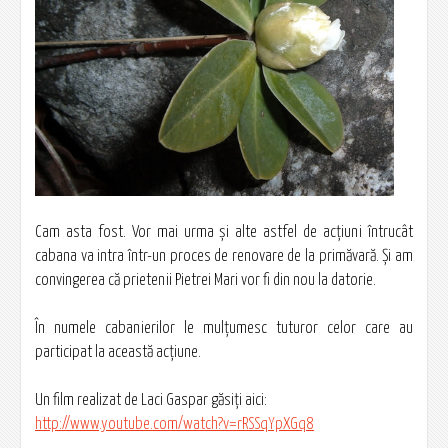
Cam asta fost. Vor mai urma şi alte astfel de acţiuni întrucât
cabana va intra într-un proces de renovare de la primăvară. Şi am
convingerea că prietenii Pietrei Mari vor fi din nou la datorie.
În numele cabanierilor le mulţumesc tuturor celor care au
participat la această acţiune.
Un film realizat de Laci Gaspar găsiţi aici:
http://www.youtube.com/watch?v=rRSSqYpXGq8