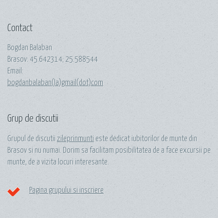
Contact
Bogdan Balaban
Brasov:
45.642314
;
25.588544
Email:
bogdanbalaban(la)gmail(dot)com
Grup de discutii
Grupul de discutii
zileprinmunti
este dedicat iubitorilor de munte din
Brasov si nu numai. Dorim sa facilitam posibilitatea de a face excursii pe
munte, de a vizita locuri interesante.
Pagina grupului si inscriere