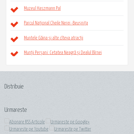
Muzeul Haszmann Pal
Parcul Național Cheile Nerei -Beușnița
Muntele Găina și alte cîteva atracții
Munții Perșani: Cetatea Neagră și Dealul Bîrnei
Distribuie
Urmareste