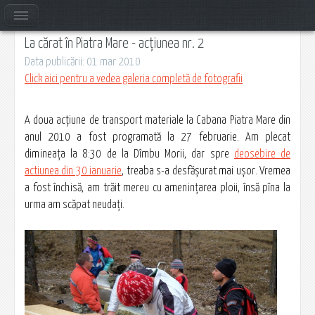
La cărat în Piatra Mare - acțiunea nr. 2
Data publicării: 01 mar 2010
Click aici pentru a vedea galeria completă de fotografii
A doua acţiune de transport materiale la Cabana Piatra Mare din
anul 2010 a fost programată la 27 februarie. Am plecat
dimineaţa la 8:30 de la Dîmbu Morii, dar spre
deosebire de
actiunea din 30 ianuarie
, treaba s-a desfășurat mai ușor. Vremea
a fost închisă, am trăit mereu cu amenințarea ploii, însă pîna la
urma am scăpat neudați.