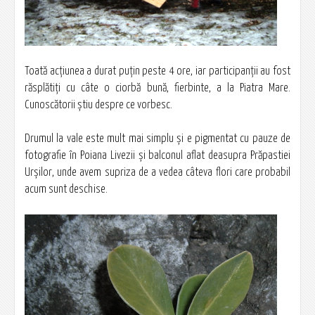
Toată acţiunea a durat puţin peste 4 ore, iar participanţii au fost
răsplătiți cu câte o ciorbă bună, fierbinte, a la Piatra Mare.
Cunoscătorii ştiu despre ce vorbesc.
Drumul la vale este mult mai simplu şi e pigmentat cu pauze de
fotografie în Poiana Livezii şi balconul aflat deasupra Prăpastiei
Urşilor, unde avem supriza de a vedea câteva flori care probabil
acum sunt deschise.