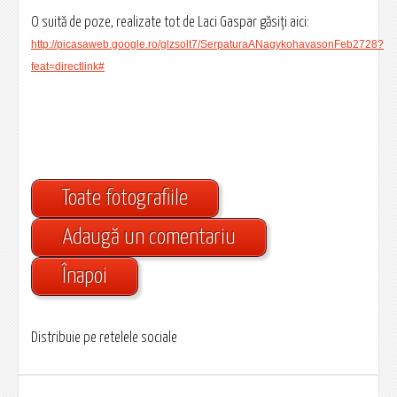
O suită de poze, realizate tot de Laci Gaspar găsiți aici:
http://picasaweb.google.ro/glzsolt7/SerpaturaANagykohavasonFeb2728?
feat=directlink#
Toate fotografiile
Adaugă un comentariu
Înapoi
Distribuie pe retelele sociale