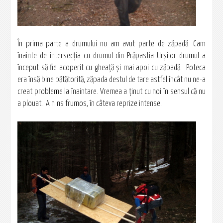
În prima parte a drumului nu am avut parte de zăpadă. Cam
înainte de intersecţia cu drumul din Prăpastia Urşilor drumul a
început să fie acoperit cu gheaţă şi mai apoi cu zăpadă. Poteca
era însă bine bătătorită, zăpada destul de tare astfel încât nu ne-a
creat probleme la înaintare. Vremea a ţinut cu noi în sensul că nu
a plouat. A nins frumos, în câteva reprize intense.