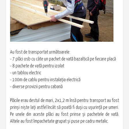
Au fost de transportat următoarele:
- 7 plăci osb cu câte un pachet de vată bazaltică pe fiecare placă
- 8 pachete de vată pentru izolat
- un tablou electric
- 100m de cablu pentru instalaţia electrică
- diverse provizii pentru cabană
Plăcile erau destul de mari, 2x1,2 m însă pentru transport au fost
prinşi nişte lați astfel încât să poată fi duşi cu uşurinţă pe umeri.
Pe unele din aceste plăci au fost prinse şi pachetele de vată.
Altele au fost împachetate grupat şi puse pe cadru metalic.