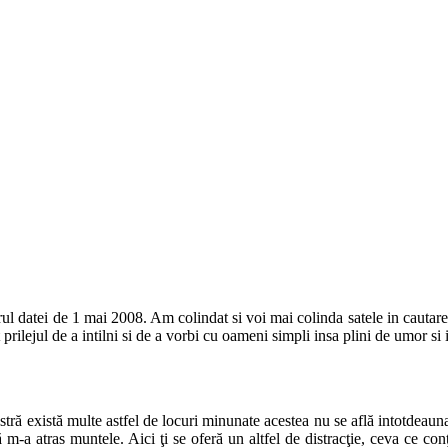
l datei de 1 mai 2008. Am colindat si voi mai colinda satele in cautarea z
prilejul de a intilni si de a vorbi cu oameni simpli insa plini de umor si 
astră există multe astfel de locuri minunate acestea nu se află intotdeau
să m-a atras muntele. Aici ţi se oferă un altfel de distracţie, ceva ce c