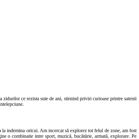
idurilor ce rezista sute de ani, stirnind priviri curioase printre satenii
intelepciune.
na la indemina oricui. Am incercat să explorez tot felul de zone, am fost
onţine o combinatie intre sport, muzică, bucătărie, armată, explorare. Pe