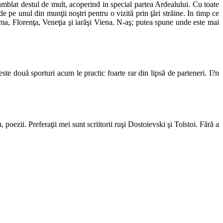
mblat destul de mult, acoperind in special partea Ardealului. Cu toate
 pe unul din munţii noştri pentru o vizită prin ţări străine. In timp ce
ma, Florenţa, Veneţia şi iarăşi Viena. N-aş; putea spune unde este mai
ste două sporturi acum le practic foarte rar din lipsă de parteneri. I?n
poezii. Preferaţii mei sunt scriitorii ruşi Dostoievski şi Tolstoi. Fără a