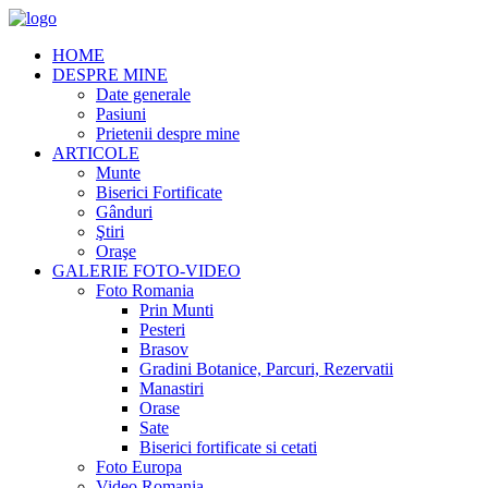
HOME
DESPRE MINE
Date generale
Pasiuni
Prietenii despre mine
ARTICOLE
Munte
Biserici Fortificate
Gânduri
Ştiri
Oraşe
GALERIE FOTO-VIDEO
Foto Romania
Prin Munti
Pesteri
Brasov
Gradini Botanice, Parcuri, Rezervatii
Manastiri
Orase
Sate
Biserici fortificate si cetati
Foto Europa
Video Romania