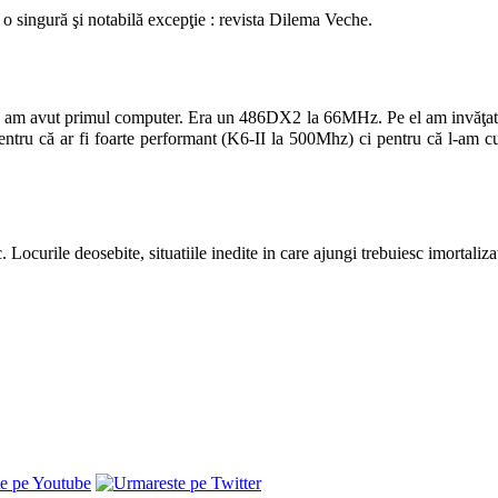
 o singură şi notabilă excepţie : revista Dilema Veche.
am avut primul computer. Era un 486DX2 la 66MHz. Pe el am invăţat mul
tru că ar fi foarte performant (K6-II la 500Mhz) ci pentru că l-am cum
c. Locurile deosebite, situatiile inedite in care ajungi trebuiesc imortaliza