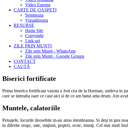
Video Europa
CARTE DE OASPETI
Semneaza
Vizualizeaza
RESURSE
Harta Site
Copyright
Link-uri
ZILE PRIN MUNȚI
Zile prin Munți - WhatsApp
Zile prin Munți - Google Groups
CONTACT
CAUTĂ
Biserici fortificate
Prima biserica fortificata vazuta a fost cea de la Harman, undeva in juru
care se intreaba oare ce caut aici si de ce am batut atita drum. Am avut 
Muntele, calatoriile
Peisajele, locurile deosebite m-au atras intotdeauna. Si deşi in ţara no
in diferite oraşe, sate, staţiuni, peşteri, ocne, munţi. Cel mai mult In