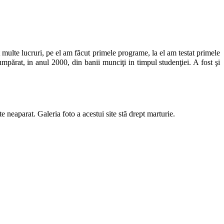
te lucruri, pe el am făcut primele programe, la el am testat primele
părat, in anul 2000, din banii munciţi in timpul studenţiei. A fost şi
te neaparat. Galeria foto a acestui site stă drept marturie.