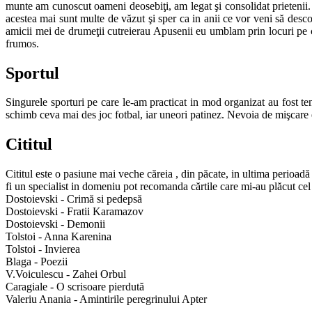
munte am cunoscut oameni deosebiţi, am legat şi consolidat prietenii.
acestea mai sunt multe de văzut şi sper ca in anii ce vor veni să desco
amicii mei de drumeţii cutreierau Apusenii eu umblam prin locuri pe c
frumos.
Sportul
Singurele sporturi pe care le-am practicat in mod organizat au fost ten
schimb ceva mai des joc fotbal, iar uneori patinez. Nevoia de mişcare e
Cititul
Cititul este o pasiune mai veche căreia , din păcate, in ultima perioadă 
fi un specialist in domeniu pot recomanda cărtile care mi-au plăcut cel
Dostoievski - Crimă si pedepsă
Dostoievski - Fratii Karamazov
Dostoievski - Demonii
Tolstoi - Anna Karenina
Tolstoi - Invierea
Blaga - Poezii
V.Voiculescu - Zahei Orbul
Caragiale - O scrisoare pierdută
Valeriu Anania - Amintirile peregrinului Apter