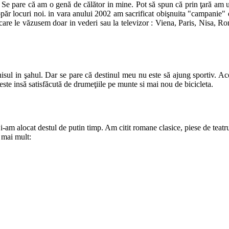
 Se pare că am o genă de călător in mine. Pot să spun că prin ţară am u
păr locuri noi. in vara anului 2002 am sacrificat obişnuita "campanie" de
are le văzusem doar in vederi sau la televizor : Viena, Paris, Nisa, Ro
isul in şahul. Dar se pare că destinul meu nu este să ajung sportiv. Ace
ste insă satisfăcută de drumeţiile pe munte si mai nou de bicicleta.
i-am alocat destul de putin timp. Am citit romane clasice, piese de teatru, 
 mai mult: