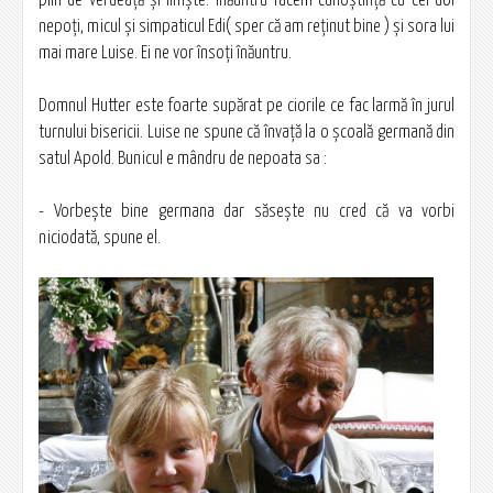
plin de verdeaţă şi linişte. Înăuntru facem cunoştinţă cu cei doi
nepoţi, micul şi simpaticul Edi( sper că am reţinut bine ) şi sora lui
mai mare Luise. Ei ne vor însoţi înăuntru.
Domnul Hutter este foarte supărat pe ciorile ce fac larmă în jurul
turnului bisericii. Luise ne spune că învaţă la o şcoală germană din
satul Apold. Bunicul e mândru de nepoata sa :
- Vorbeşte bine germana dar săseşte nu cred că va vorbi
niciodată, spune el.