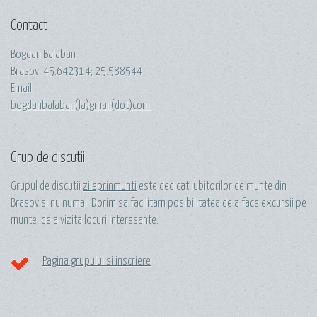
Contact
Bogdan Balaban
Brasov:
45.642314
;
25.588544
Email:
bogdanbalaban(la)gmail(dot)com
Grup de discutii
Grupul de discutii
zileprinmunti
este dedicat iubitorilor de munte din
Brasov si nu numai. Dorim sa facilitam posibilitatea de a face excursii pe
munte, de a vizita locuri interesante.
Pagina grupului si inscriere