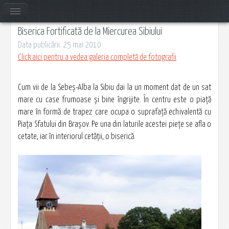
Biserica Fortificată de la Miercurea Sibiului
Data publicării: 25 mai 2010
Click aici pentru a vedea galeria completă de fotografii
Cum vii de la Sebeș-Alba la Sibiu dai la un moment dat de un sat
mare cu case frumoase şi bine îngrijite. În centru este o piaţă
mare în formă de trapez care ocupa o suprafaţă echivalentă cu
Piaţa Sfatului din Braşov. Pe una din laturile acestei pieţe se afla o
cetate, iar în interiorul cetăţii, o biserică.