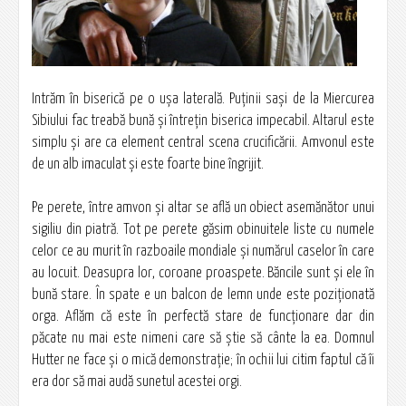
Intrăm în biserică pe o uşa laterală. Puţinii saşi de la Miercurea
Sibiului fac treabă bună şi întreţin biserica impecabil. Altarul este
simplu şi are ca element central scena crucificării. Amvonul este
de un alb imaculat şi este foarte bine îngrijit.
Pe perete, între amvon şi altar se află un obiect asemănător unui
sigiliu din piatră. Tot pe perete găsim obinuitele liste cu numele
celor ce au murit în razboaile mondiale şi numărul caselor în care
au locuit. Deasupra lor, coroane proaspete. Băncile sunt şi ele în
bună stare. În spate e un balcon de lemn unde este poziţionată
orga. Aflăm că este în perfectă stare de funcţionare dar din
păcate nu mai este nimeni care să ştie să cânte la ea. Domnul
Hutter ne face şi o mică demonstraţie; în ochii lui citim faptul că îi
era dor să mai audă sunetul acestei orgi.