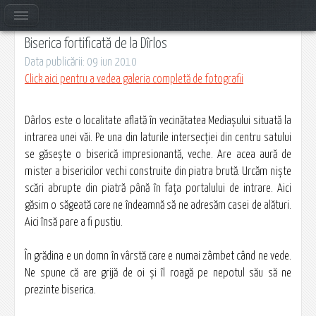
Biserica fortificată de la Dîrlos
Data publicării: 09 iun 2010
Click aici pentru a vedea galeria completă de fotografii
Dârlos este o localitate aflată în vecinătatea Mediașului situată la
intrarea unei văi. Pe una din laturile intersecţiei din centru satului
se găseşte o biserică impresionantă, veche. Are acea aură de
mister a bisericilor vechi construite din piatra brută. Urcăm nişte
scări abrupte din piatră până în faţa portalului de intrare. Aici
găsim o săgeată care ne îndeamnă să ne adresăm casei de alături.
Aici însă pare a fi pustiu.
În grădina e un domn în vârstă care e numai zâmbet când ne vede.
Ne spune că are grijă de oi şi îl roagă pe nepotul său să ne
prezinte biserica.