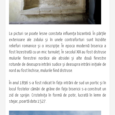
La picturi se poate lesne constata influența bizantină. În părţile
exterioare ale zidului şi în unele contraforturi sunt înzidite
reliefuri romanice şi o inscripţie. În epoca modernă biserica a
fost înzestrată cu un mic turnuleţ. În secolul XIX au fost distruse
mulurile ferestrei nordice ale absidei şi alte două ferestre
rotunde de deasupra intrării sudice şi deasupra intrării iniţiale de
nord au fost închise, mulurile fiind distruse.
În anul 1896 s-a fost ridicat în faţa intrării de sud un portic şi în
locul fostelor cămări de grâne din faţa bisericii s-a construit un
zid de sprijin. Cristelniţa în formă de potir, lucrată în lemn de
stejar, poartă data 1527.