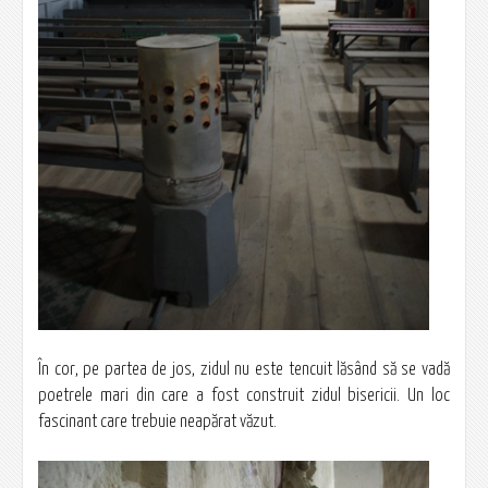
În cor, pe partea de jos, zidul nu este tencuit lăsând să se vadă
poetrele mari din care a fost construit zidul bisericii. Un loc
fascinant care trebuie neapărat văzut.