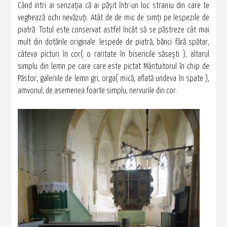
Când intri ai senzaţia că ai păşit într-un loc straniu din care te
veghează ochi nevăzuţi. Atât de de mic de simţi pe lespezile de
piatră. Totul este conservat astfel încât să se păstreze cât mai
mult din dotările originale: lespede de piatră, bănci fără spătar,
câteva picturi în cor( o raritate în bisericile săseşti ), altarul
simplu din lemn pe care care este pictat Mântuitorul în chip de
Păstor, galeriile de lemn gri, orga( mică, aflată undeva în spate ),
amvonul, de asemenea foarte simplu, nervurile din cor.