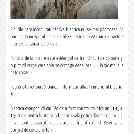
Zidurile care înconjurau cândva biserica nu se mai păstrează. Se
pare că la începutul secolului al XX-lea mai exista încă o parte a
incintei, cu cămări de provizii.
Portalul de la intrare este evidenţiat de trei rânduri de coloane şi
o pictură veche care abia se distinge deasupra lui. Un pic mai sus
este rosariul.
Puţină istorie( sursă: panoul informativ aflat în interiorul bisericii
):
Biserica evanghelică din Dârlos a fost construită între anii 1450-
1500 din piatra brută ca o biserică-sală gotică, fără turn. Corul şi
nava sunt despărţite de un arc de triumf rotund. Biserica se
sprijină de contraforturi.