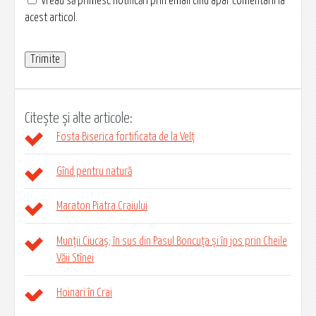
Vreau să primesc notificări prin email cînd apar comentarii la
acest articol.
Citește și alte articole:
Fosta Biserica fortificata de la Velț
Gînd pentru natură
Maraton Piatra Craiului
Munții Ciucaș; în sus din Pasul Boncuța și în jos prin Cheile
Văii Stînei
Hoinari în Crai