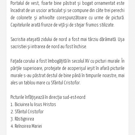
Portalul de vest, foarte bine păstrat şi bogat ornamentat este
încadrat de un uscior articulat şi se compune din câte trei perechi
de colonete şi arhivolte corespunzătoare cu urme de pictură.
Capitelurile arată frunze de viță şi de stejar frumos stilizate.
Sacristia ataşată zidului de nord a fost mai târziu dărâmată. Uşa
sacristiei şi intrarea de nord au fost închise.
Faţada corului a fost îmbogăţită în secolul XV cu picturi murale. În
părţile superioare, protejate de acoperişul ieşit în afară picturile
murale s-au păstrat destul de bine până în timpurile noastre, mai
ales un tablou mare cu Sfântul Cristofor.
Picturile înfăţişează în direcţia sud-est-nord:
1. Biciuirea lu Iisus Hristos
2. Sfântul Cristofor
3. Răstignirea
4. Reînoirea Mariei