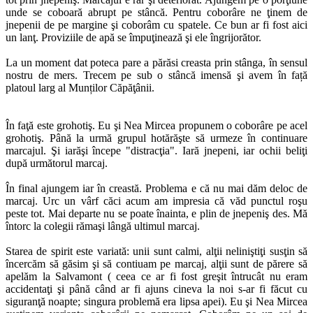
unde se coboară abrupt pe stâncă. Pentru coborâre ne ţinem de
jnepenii de pe margine şi coborâm cu spatele. Ce bun ar fi fost aici
un lanţ. Proviziile de apă se împuţinează şi ele îngrijorător.
La un moment dat poteca pare a părăsi creasta prin stânga, în sensul
nostru de mers. Trecem pe sub o stâncă imensă şi avem în față
platoul larg al Munților Căpăţânii.
În faţă este grohotiş. Eu şi Nea Mircea propunem o coborâre pe acel
grohotiş. Până la urmă grupul hotărăşte să urmeze în continuare
marcajul. Şi iarăşi începe "distracţia". Iară jnepeni, iar ochii beliţi
după următorul marcaj.
În final ajungem iar în creastă. Problema e că nu mai dăm deloc de
marcaj. Urc un vârf căci acum am impresia că văd punctul roşu
peste tot. Mai departe nu se poate înainta, e plin de jnepeniş des. Mă
întorc la colegii rămaşi lângă ultimul marcaj.
Starea de spirit este variată: unii sunt calmi, alţii neliniştiţi susţin să
încercăm să găsim şi să contiuam pe marcaj, alţii sunt de părere să
apelăm la Salvamont ( ceea ce ar fi fost greşit întrucât nu eram
accidentaţi şi până când ar fi ajuns cineva la noi s-ar fi făcut cu
siguranţă noapte; singura problemă era lipsa apei). Eu şi Nea Mircea