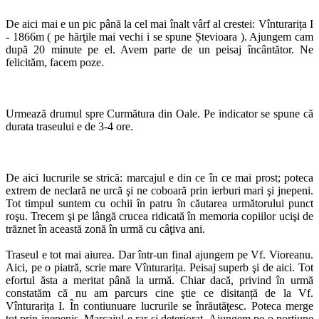
De aici mai e un pic până la cel mai înalt vârf al crestei: Vînturarița I
- 1866m ( pe hărţile mai vechi i se spune Ștevioara ). Ajungem cam
după 20 minute pe el. Avem parte de un peisaj încântător. Ne
felicităm, facem poze.
Urmează drumul spre Curmătura din Oale. Pe indicator se spune că
durata traseului e de 3-4 ore.
De aici lucrurile se strică: marcajul e din ce în ce mai prost; poteca
extrem de neclară ne urcă şi ne coboară prin ierburi mari şi jnepeni.
Tot timpul suntem cu ochii în patru în căutarea următorului punct
roşu. Trecem şi pe lângă crucea ridicată în memoria copiilor ucişi de
trăznet în această zonă în urmă cu câţiva ani.
Traseul e tot mai aiurea. Dar într-un final ajungem pe Vf. Vioreanu.
Aici, pe o piatră, scrie mare Vînturarița. Peisaj superb şi de aici. Tot
efortul ăsta a meritat până la urmă. Chiar dacă, privind în urmă
constatăm că nu am parcurs cine ştie ce disitanță de la Vf.
Vînturarița I. În contiunuare lucrurile se înrăutăţesc. Poteca merge
tot prin jnepeniş. Marcajul e rar şi deteriorat. Ajungem pe o porţiune