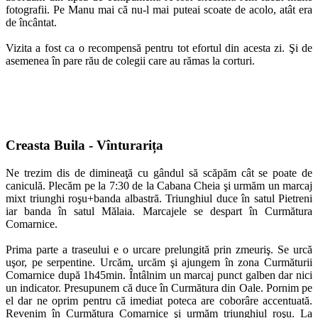
fotografii. Pe Manu mai că nu-l mai puteai scoate de acolo, atât era
de încântat.
Vizita a fost ca o recompensă pentru tot efortul din acesta zi. Şi de
asemenea în pare rău de colegii care au rămas la corturi.
Creasta Buila - Vînturarița
Ne trezim dis de dimineaţă cu gândul să scăpăm cât se poate de
caniculă. Plecăm pe la 7:30 de la Cabana Cheia şi urmăm un marcaj
mixt triunghi roşu+banda albastră. Triunghiul duce în satul Pietreni
iar banda în satul Mălaia. Marcajele se despart în Curmătura
Comarnice.
Prima parte a traseului e o urcare prelungită prin zmeuriş. Se urcă
uşor, pe serpentine. Urcăm, urcăm şi ajungem în zona Curmăturii
Comarnice după 1h45min. Întâlnim un marcaj punct galben dar nici
un indicator. Presupunem că duce în Curmătura din Oale. Pornim pe
el dar ne oprim pentru că imediat poteca are coborâre accentuată.
Revenim în Curmătura Comarnice şi urmăm triunghiul roşu. La