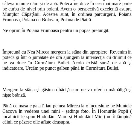
câteva minute dăm şi de apă. Poteca ne duce în cea mai mare parte
pe curba de nivel prin poieni. Avem o perspectivă excelentă asupra
Munţilor Căpăţânii. Acestea sunt, în ordinea parcurgerii, Poiana
Frunoasa, Poiana cu Bolovan, Poiana de Piatră.
Ne oprim în Poiana Frumoasă pentru un popas prelungit.
Împreună cu Nea Mircea mergem la stâna din apropiere. Revenim în
potecă şi într-o jumătate de oră ajungem la intersecţia cu drumul ce
ne va duce în Curmătura Builei. Acolo există sursă de apă şi
indicatoare. Urcăm pe punct galben până în Curmătura Builei.
Mergem la stâna şi găsim o băciţă care ne va oferi o mămăligă şi
nişte brânză.
Până ce masa e gata îl iau pe nea Mircea la o incursiune pe Muntele
Cacova în vederea unei mini - ședințe foto. În Hornurile Popii (
localnicii le spun Hududăul Mare şi Hududăul Mic ) ne întâmpină
câinii ce păzesc oile aflate deasupra.