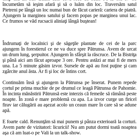
încumetăm să ieşim afară şi să o luăm din loc. Traversăm satul
Pietreni pe lângă un loc numai bun de făcut carieră: cariera de piatră.
Ajungem la marginea satului şi facem popas pe marginea unui lac.
Ce frumos se văd rucsacii aliniaţi lângă buştean!
Îndrumaţi de localnici şi de săgeţile plantate de cei de la parc
ajungem în forestierul ce ne va duce spre Pătrunsa. Avem de urcat
un drum lung, şerpuitor. Ajungem în sfârşit la răscruce. De la Bistriţa
şi până aici am făcut aproape 3 ore. Pentru astăzi ar mai fi de mers
una. La 5 minute găsim izvor. Sursele de apă au fost puţine şi cam
zgârcite anul ăsta. Ar fi şi loc de întins cort.
Continuăm însă şi ajungem la Pătrunsa pe înserat. Punem repede
cortul pe prima muchie de pe drumul ce leagă Pătrunsa de Pahomie.
În incinta mănăstirii Pătrunsă este interzis că femeile să rămână peste
noapte. În zonă e mare problemă cu apa. La izvor curge un firicel
firav iar călugării au aşezat acolo un ceaun mare în care să se adune
apă.
E foarte cald. Renunţăm să mai punem şi pânza exterioară la corturi.
Avem parte de vizitatori: licuricii! Nu am putut dormi toată noaptea
aşa că am luat-o pe Vali la un talk-show.