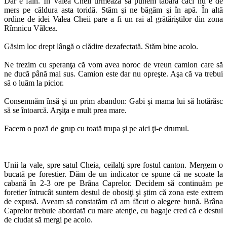
Dar e fain. În Valea Cheii urmează să punem tabăra căci nu e de
mers pe căldura asta toridă. Stăm şi ne băgăm şi în apă. În altă
ordine de idei Valea Cheii pare a fi un rai al grătăriștilor din zona
Rîmnicu Vâlcea.
Găsim loc drept lângă o clădire dezafectată. Stăm bine acolo.
Ne trezim cu speranţa că vom avea noroc de vreun camion care să
ne ducă până mai sus. Camion este dar nu opreşte. Aşa că va trebui
să o luăm la picior.
Consemnăm însă şi un prim abandon: Gabi şi mama lui să hotărăsc
să se întoarcă. Arşiţa e mult prea mare.
Facem o poză de grup cu toată trupa şi pe aici ţi-e drumul.
Unii la vale, spre satul Cheia, ceilalţi spre fostul canton. Mergem o
bucată pe forestier. Dăm de un indicator ce spune că ne scoate la
cabană în 2-3 ore pe Brâna Caprelor. Decidem să continuăm pe
foretier întrucât suntem destul de obosiţi şi ştim că zona este extrem
de expusă. Aveam să constatăm că am făcut o alegere bună. Brâna
Caprelor trebuie abordată cu mare atenţie, cu bagaje cred că e destul
de ciudat să mergi pe acolo.