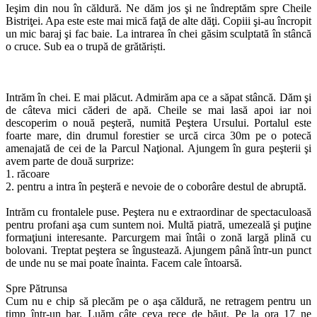
Ieşim din nou în căldură. Ne dăm jos şi ne îndreptăm spre Cheile
Bistriţei. Apa este este mai mică faţă de alte dăţi. Copiii şi-au încropit
un mic baraj şi fac baie. La intrarea în chei găsim sculptată în stâncă
o cruce. Sub ea o trupă de grătăriști.
Intrăm în chei. E mai plăcut. Admirăm apa ce a săpat stâncă. Dăm şi
de câteva mici căderi de apă. Cheile se mai lasă apoi iar noi
descoperim o nouă peşteră, numită Peştera Ursului. Portalul este
foarte mare, din drumul forestier se urcă circa 30m pe o potecă
amenajată de cei de la Parcul Naţional. Ajungem în gura peşterii şi
avem parte de două surprize:
1. răcoare
2. pentru a intra în peşteră e nevoie de o coborâre destul de abruptă.
Intrăm cu frontalele puse. Peştera nu e extraordinar de spectaculoasă
pentru profani aşa cum suntem noi. Multă piatră, umezeală şi puţine
formaţiuni interesante. Parcurgem mai întâi o zonă largă plină cu
bolovani. Treptat peştera se îngustează. Ajungem până într-un punct
de unde nu se mai poate înainta. Facem cale întoarsă.
Spre Pătrunsa
Cum nu e chip să plecăm pe o aşa căldură, ne retragem pentru un
timp într-un bar. Luăm câte ceva rece de băut. Pe la ora 17 ne