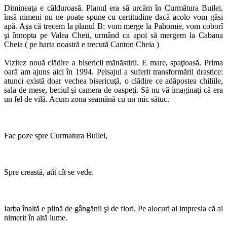
Dimineaţa e călduroasă. Planul era să urcăm în Curmătura Builei,
însă nimeni nu ne poate spune cu certitudine dacă acolo vom găsi
apă. Aşa că trecem la planul B: vom merge la Pahomie, vom coborî
şi înnopta pe Valea Cheii, urmând ca apoi să mergem la Cabana
Cheia ( pe harta noastră e trecută Canton Cheia )
Vizitez nouă clădire a bisericii mănăstirii. E mare, spaţioasă. Prima
oară am ajuns aici în 1994. Peisajul a suferit transformării drastice:
atunci există doar vechea bisericuţă, o clădire ce adăpostea chiliile,
sala de mese, beciul şi camera de oaspeţi. Să nu vă imaginaţi că era
un fel de vilă. Acum zona seamănă cu un mic sătuc.
Fac poze spre Curmatura Builei,
Spre creastă, atît cît se vede.
Iarba înaltă e plină de gângănii şi de flori. Pe alocuri ai impresia că ai
nimerit în altă lume.