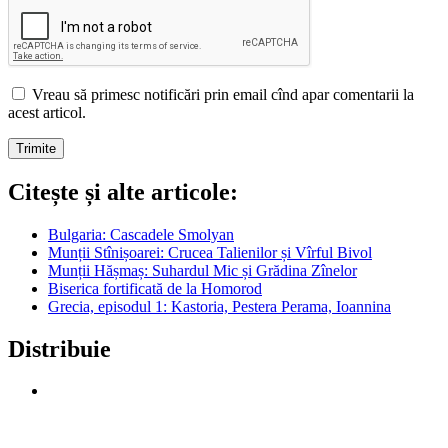
Vreau să primesc notificări prin email cînd apar comentarii la
acest articol.
Citește și alte articole:
Bulgaria: Cascadele Smolyan
Munții Stînișoarei: Crucea Talienilor și Vîrful Bivol
Munții Hășmaș: Suhardul Mic și Grădina Zînelor
Biserica fortificată de la Homorod
Grecia, episodul 1: Kastoria, Pestera Perama, Ioannina
Distribuie