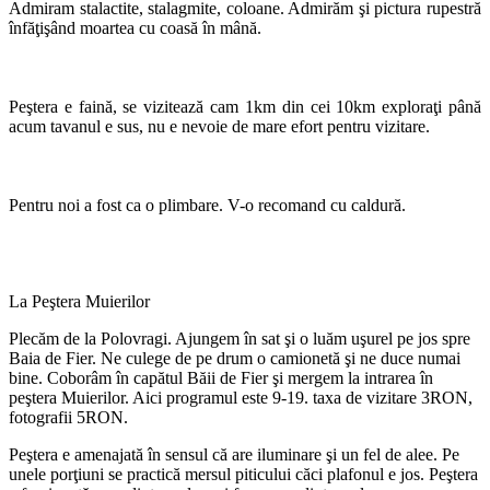
Admiram stalactite, stalagmite, coloane. Admirăm şi pictura rupestră
înfăţişând moartea cu coasă în mână.
Peştera e faină, se vizitează cam 1km din cei 10km exploraţi până
acum tavanul e sus, nu e nevoie de mare efort pentru vizitare.
Pentru noi a fost ca o plimbare. V-o recomand cu caldură.
La Peştera Muierilor
Plecăm de la Polovragi. Ajungem în sat şi o luăm uşurel pe jos spre
Baia de Fier. Ne culege de pe drum o camionetă şi ne duce numai
bine. Coborâm în capătul Băii de Fier şi mergem la intrarea în
peştera Muierilor. Aici programul este 9-19. taxa de vizitare 3RON,
fotografii 5RON.
Peştera e amenajată în sensul că are iluminare şi un fel de alee. Pe
unele porţiuni se practică mersul piticului căci plafonul e jos. Peştera