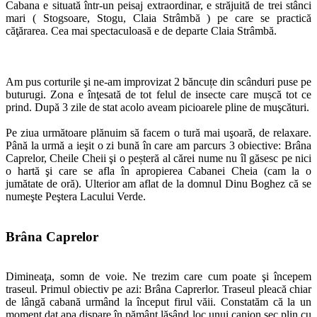
Cabana e situată într-un peisaj extraordinar, e străjuită de trei stânci
mari ( Stogsoare, Stogu, Claia Strâmbă ) pe care se practică
căţărarea. Cea mai spectaculoasă e de departe Claia Strâmbă.
Am pus corturile şi ne-am improvizat 2 băncuțe din scânduri puse pe
buturugi. Zona e înţesată de tot felul de insecte care mușcă tot ce
prind. După 3 zile de stat acolo aveam picioarele pline de muşcături.
Pe ziua următoare plănuim să facem o tură mai uşoară, de relaxare.
Până la urmă a ieşit o zi bună în care am parcurs 3 obiective: Brâna
Caprelor, Cheile Cheii şi o peșteră al cărei nume nu îl găsesc pe nici
o hartă şi care se afla în apropierea Cabanei Cheia (cam la o
jumătate de oră). Ulterior am aflat de la domnul Dinu Boghez că se
numeşte Peştera Lacului Verde.
Brâna Caprelor
Dimineaţa, somn de voie. Ne trezim care cum poate şi începem
traseul. Primul obiectiv pe azi: Brâna Caprerlor. Traseul pleacă chiar
de lângă cabană urmând la început firul văii. Constatăm că la un
moment dat apa dispare în pământ lăsând loc unui canion sec plin cu