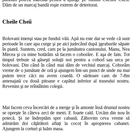
Dăm de un marcaj bandă roşie extrem de deteriorat.
Cheile Cheii
Bolovani imenşi stau pe fundul văii. Apă nu este dar se vede că sunt
perioade în care apa curge şi pe aici judecând după jgeaburile săpate
în piatră. Suntem, cred, cam pe la jumătatea canionului. Manu, Nea
Mircea şi cu mine hotărâm să facem o coborâre. E aşa de fain. Tot
timpul trebuie să găseşti soluţii noi pentru a coborî sau urca pe
bolovani. Din când în când mai dăm de vechiul marcaj. Coborâm
vreme de o jumătate de oră şi ajungem într-un punct de unde nu mai
putem trece căci nu avem coardă. O săritoare cam de 7-8m
amenajată cu două pitoane e capătul inferior al traseului nostru.
Revenim şi ne reîntâlnim colegii.
Mai facem ceva încercări de a merge şi în amonte însă drumul nostru
se opreşte în câteva zeci de metri. E foarte cald. Urcăm din nou în
potecă. Şi ne îndreptăm spre cabană. Zăbovim ceva vreme să
admirăm doi căţărători aflaţi la cocoț în apropierea cabanei.
Ajungem la corturi şi luăm masa.