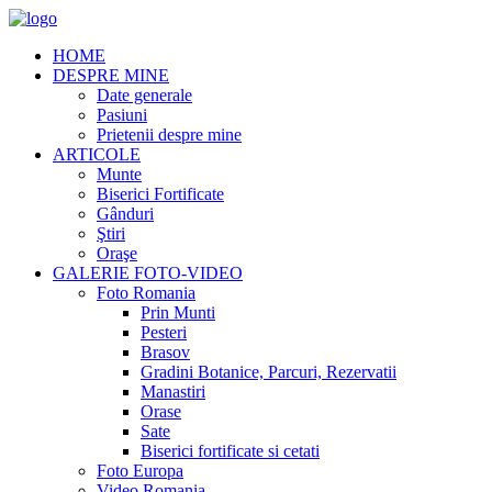
HOME
DESPRE MINE
Date generale
Pasiuni
Prietenii despre mine
ARTICOLE
Munte
Biserici Fortificate
Gânduri
Ştiri
Oraşe
GALERIE FOTO-VIDEO
Foto Romania
Prin Munti
Pesteri
Brasov
Gradini Botanice, Parcuri, Rezervatii
Manastiri
Orase
Sate
Biserici fortificate si cetati
Foto Europa
Video Romania