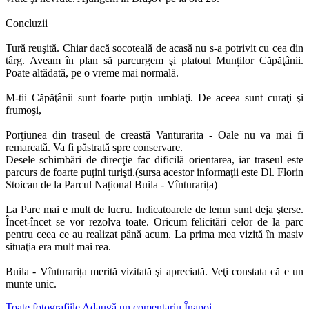
Concluzii
Tură reuşită. Chiar dacă socoteală de acasă nu s-a potrivit cu cea din
târg. Aveam în plan să parcurgem şi platoul Munților Căpăţânii.
Poate altădată, pe o vreme mai normală.
M-tii Căpăţânii sunt foarte puţin umblaţi. De aceea sunt curaţi şi
frumoşi,
Porţiunea din traseul de creastă Vanturarita - Oale nu va mai fi
remarcată. Va fi păstrată spre conservare.
Desele schimbări de direcţie fac dificilă orientarea, iar traseul este
parcurs de foarte puţini turişti.(sursa acestor informaţii este Dl. Florin
Stoican de la Parcul Național Buila - Vînturarița)
La Parc mai e mult de lucru. Indicatoarele de lemn sunt deja şterse.
Încet-încet se vor rezolva toate. Oricum felicitări celor de la parc
pentru ceea ce au realizat până acum. La prima mea vizită în masiv
situaţia era mult mai rea.
Buila - Vînturarița merită vizitată şi apreciată. Veţi constata că e un
munte unic.
Toate fotografiile
Adaugă un comentariu
Înapoi