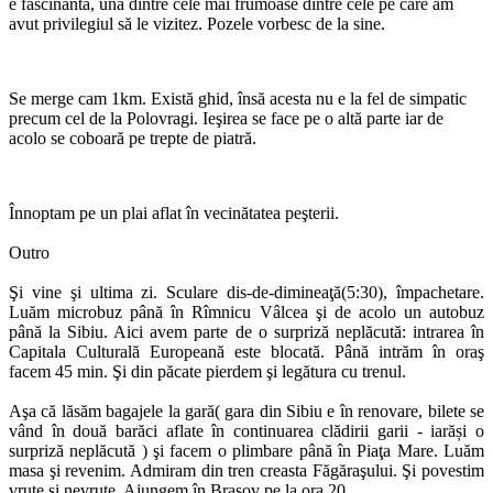
e fascinantă, una dintre cele mai frumoase dintre cele pe care am
avut privilegiul să le vizitez. Pozele vorbesc de la sine.
Se merge cam 1km. Există ghid, însă acesta nu e la fel de simpatic
precum cel de la Polovragi. Ieşirea se face pe o altă parte iar de
acolo se coboară pe trepte de piatră.
Înnoptam pe un plai aflat în vecinătatea peşterii.
Outro
Şi vine şi ultima zi. Sculare dis-de-dimineaţă(5:30), împachetare.
Luăm microbuz până în Rîmnicu Vâlcea şi de acolo un autobuz
până la Sibiu. Aici avem parte de o surpriză neplăcută: intrarea în
Capitala Culturală Europeană este blocată. Până intrăm în oraş
facem 45 min. Şi din păcate pierdem şi legătura cu trenul.
Aşa că lăsăm bagajele la gară( gara din Sibiu e în renovare, bilete se
vând în două barăci aflate în continuarea clădirii garii - iarăși o
surpriză neplăcută ) şi facem o plimbare până în Piaţa Mare. Luăm
masa şi revenim. Admiram din tren creasta Făgăraşului. Şi povestim
vrute şi nevrute. Ajungem în Braşov pe la ora 20.