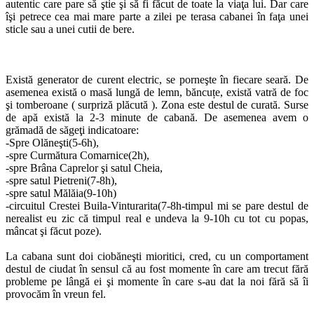
autentic care pare să ştie şi să fi făcut de toate la viaţa lui. Dar care
îşi petrece cea mai mare parte a zilei pe terasa cabanei în faţa unei
sticle sau a unei cutii de bere.
Există generator de curent electric, se porneşte în fiecare seară. De
asemenea există o masă lungă de lemn, băncuțe, există vatră de foc
şi tomberoane ( surpriză plăcută ). Zona este destul de curată. Surse
de apă există la 2-3 minute de cabană. De asemenea avem o
grămadă de săgeţi indicatoare:
-Spre Olăneşti(5-6h),
-spre Curmătura Comarnice(2h),
-spre Brâna Caprelor şi satul Cheia,
-spre satul Pietreni(7-8h),
-spre satul Mălăia(9-10h)
-circuitul Crestei Buila-Vinturarita(7-8h-timpul mi se pare destul de
nerealist eu zic că timpul real e undeva la 9-10h cu tot cu popas,
mâncat şi făcut poze).
La cabana sunt doi ciobăneşti mioritici, cred, cu un comportament
destul de ciudat în sensul că au fost momente în care am trecut fără
probleme pe lângă ei şi momente în care s-au dat la noi fără să îi
provocăm în vreun fel.