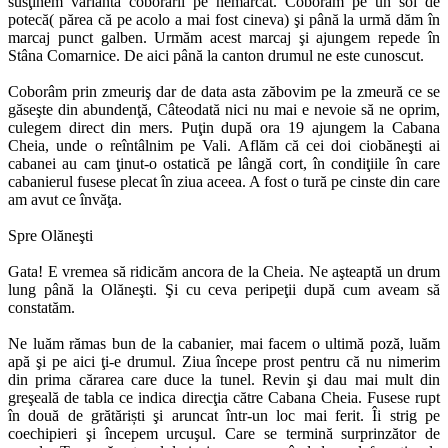
susţinem varianta coborârii pe nemarcat. Coborâm pe un soi de
potecă( părea că pe acolo a mai fost cineva) şi până la urmă dăm în
marcaj punct galben. Urmăm acest marcaj şi ajungem repede în
Stâna Comarnice. De aici până la canton drumul ne este cunoscut.
Coborâm prin zmeuriş dar de data asta zăbovim pe la zmeură ce se
găseşte din abundenţă, Câteodată nici nu mai e nevoie să ne oprim,
culegem direct din mers. Puţin după ora 19 ajungem la Cabana
Cheia, unde o reîntâlnim pe Vali. Aflăm că cei doi ciobăneşti ai
cabanei au cam ţinut-o ostatică pe lângă cort, în condiţiile în care
cabanierul fusese plecat în ziua aceea. A fost o tură pe cinste din care
am avut ce învăţa.
Spre Olăneşti
Gata! E vremea să ridicăm ancora de la Cheia. Ne aşteaptă un drum
lung până la Olăneşti. Şi cu ceva peripeţii după cum aveam să
constatăm.
Ne luăm rămas bun de la cabanier, mai facem o ultimă poză, luăm
apă şi pe aici ţi-e drumul. Ziua începe prost pentru că nu nimerim
din prima cărarea care duce la tunel. Revin şi dau mai mult din
greşeală de tabla ce indica direcţia către Cabana Cheia. Fusese rupt
în două de grătăriști şi aruncat într-un loc mai ferit. Îi strig pe
coechipieri şi începem urcuşul. Care se termină surprinzător de