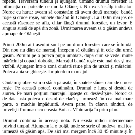
repede. Traversăm tunelul şi ajungem, urmând drumul forestier, la
bifurcaţia cu potecile ce duc la Olăneşti. Nu există stâlp indicator.
Noroc cu harta: aveam să constatăm că avem două marcaje, bandă
roşie şi cruce roşie, ambele ducând în Olăneşti. La 100m mai jos de
această răscruce se afla, chiar lângă drumul forestier, un izvor. E
singura sursă de apă din zonă. Următoarea aveam să o găsim undeva
aproape de Olăneşti.
Primii 200m ai traseului sunt pe un drum forestier care se înfundă.
Din nou nu dăm de marcaj. Începem să căutăm şi în cele din urmă
găsim. Pornim pe o potecă puţin umblată, după cum se vede: multe
mărăcini şi copaci doborâţi. Marcajul bandă roşie este mai des şi mai
vizibil. Ajungem într-o zonă ciudată rău:e plin de urzici şi mărăcini.
Poteca abia se ghiceşte. Iar pierdem marcajul.
Căutăm şi observăm o stână părăsită, în spatele stânei dăm de crucea
roşie. Pe această potecă continuăm. Drumul e lung şi destul de
aiurea. Pe mari porţiuni marcajul lipseşte cu desăvârşire. Noroc că
de data asta poteca e destul de clară şi urmează, în cea mai mare
parte, o muchie împădurită. Avem parte, în câteva rânduri, de
privelişti frumoase cu creasta Buila - Vînturarița în prim plan.
Drumul continuă în aceeaşi notă. Nu există indicii intermediare
privind timpul. Ajungem la o troiţă, unde se scrie că undeva, mai jos,
urmează să găsim apă. De aici mai mergem încă 30-45 minute şi în