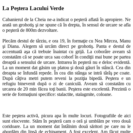
La Peştera Lacului Verde
Cabanierul de la Cheia ne-a indicat o peşteră aflată în apropiere. Ne
arată un grohotiş şi ne spune că în drepta, în sensul de urcare se afla
o peşteră de 800m dezvoltare.
Plecăm destul de târziu, e ora 19, în formaţie cu Nea Mircea, Manu
şi Diana. Alegem să urcăm direct pe grohotiş. Panta e destul de
accentuată aşa că trebuie înaintat cu grijă. La coborâre aveam să
constatăm că se poate urca sau coborî în condiţii mai bune pe partea
dreaptă a sensului de urcare. Intrarea în peşteră nu e deloc evidentă.
La un moment dat găsim un platou şi două găuri în stâncă. Cea din
dreapta se înfundă repede. În cea din stânga se intră târâş pe coate.
După câţiva metri putem reveni la poziţia bipedă. Peştera e un
refugiu binevenit după o zi de caniculă. Aveam să constatăm cu
urcarea de 20 min făcea toţi banii. Peştera este excelentă. Prezintă o
serie de formaţiuni specifice: stalactite, stalagmite, coloane.
Este peştera activă, picura apa în multe locuri. Fotografiile de aici
sunt elocvente. Stăm în peşteră cam o oră şi umblăm pe vreo două
coridoare. La un moment dat întâlnim două săritori pe care nu le
abordăm din lipsă de echipament. A fost excelent. Am făcut multe