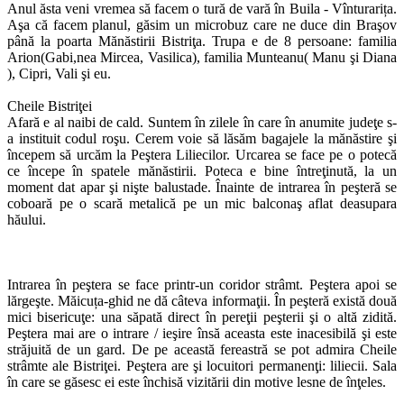
Anul ăsta veni vremea să facem o tură de vară în Buila - Vînturarița.
Aşa că facem planul, găsim un microbuz care ne duce din Braşov
până la poarta Mănăstirii Bistriţa. Trupa e de 8 persoane: familia
Arion(Gabi,nea Mircea, Vasilica), familia Munteanu( Manu şi Diana
), Cipri, Vali şi eu.
Cheile Bistriţei
Afară e al naibi de cald. Suntem în zilele în care în anumite judeţe s-
a instituit codul roşu. Cerem voie să lăsăm bagajele la mănăstire şi
începem să urcăm la Peştera Liliecilor. Urcarea se face pe o potecă
ce începe în spatele mănăstirii. Poteca e bine întreţinută, la un
moment dat apar şi nişte balustade. Înainte de intrarea în peşteră se
coboară pe o scară metalică pe un mic balconaş aflat deasupara
hăului.
Intrarea în peştera se face printr-un coridor strâmt. Peştera apoi se
lărgeşte. Măicuța-ghid ne dă câteva informaţii. În peşteră există două
mici bisericuţe: una săpată direct în pereţii peşterii şi o altă zidită.
Peştera mai are o intrare / ieşire însă aceasta este inacesibilă şi este
străjuită de un gard. De pe această fereastră se pot admira Cheile
strâmte ale Bistriţei. Peştera are şi locuitori permanenţi: liliecii. Sala
în care se găsesc ei este închisă vizitării din motive lesne de înţeles.