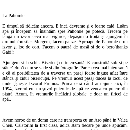
La Pahomie
E timpul să ridicăm ancora. E încă devreme şi e foarte cald. Luăm
apă şi începem să înaintăm spre Pahomie pe potecă. Trecem pe
lângă un izvor ceva mai viguros, depăşim o troiţă şi ajungem în
drumul forestier. Mergem, facem pauze. Aproape de Pahomie e un
izvor şi loc de cort. Facem o pauză de masă şi de o bere(thanks
Gabi!)
Ajungem şi la schit. Bisericuţa e interesantă. E construită sub şi pe
stâncă după cum se vede şi din fotografie. Partea cea mai interesantă
e că ai posibilitatea de a traversa un pasaj foarte îngust aflat între
stâncă şi zidul bisericuţei. Pe vremuri acest pasaj ducea la locul de
unde ţîşneşte Izvorul Frumos. Prima oară când am ajuns aici, în
1994, izvorul era un şuvoi puternic de apă ce venea cu putere din
piatră. Acum, în vremurile încălzirii globale, e doar un firicel de
apă..
Avem noroc de un domn care ne transporta cu un Aro până în Valea
Cheii. Călătorim la first class, adică stăm fiecare pe unde apucăm.