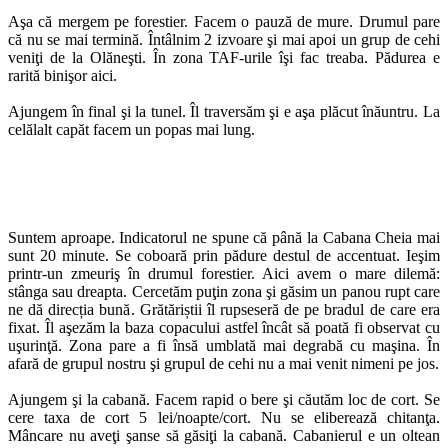
Aşa că mergem pe forestier. Facem o pauză de mure. Drumul pare
că nu se mai termină. Întâlnim 2 izvoare şi mai apoi un grup de cehi
veniţi de la Olăneşti. În zona TAF-urile îşi fac treaba. Pădurea e
rarită binişor aici.
Ajungem în final şi la tunel. Îl traversăm şi e aşa plăcut înăuntru. La
celălalt capăt facem un popas mai lung.
Suntem aproape. Indicatorul ne spune că până la Cabana Cheia mai
sunt 20 minute. Se coboară prin pădure destul de accentuat. Ieşim
printr-un zmeuriş în drumul forestier. Aici avem o mare dilemă:
stânga sau dreapta. Cercetăm puţin zona şi găsim un panou rupt care
ne dă direcția bună. Grătăriștii îl rupseseră de pe bradul de care era
fixat. Îl aşezăm la baza copacului astfel încât să poată fi observat cu
uşurinţă. Zona pare a fi însă umblată mai degrabă cu maşina. În
afară de grupul nostru şi grupul de cehi nu a mai venit nimeni pe jos.
Ajungem şi la cabană. Facem rapid o bere şi căutăm loc de cort. Se
cere taxa de cort 5 lei/noapte/cort. Nu se eliberează chitanţa.
Mâncare nu aveţi şanse să găsiţi la cabană. Cabanierul e un oltean