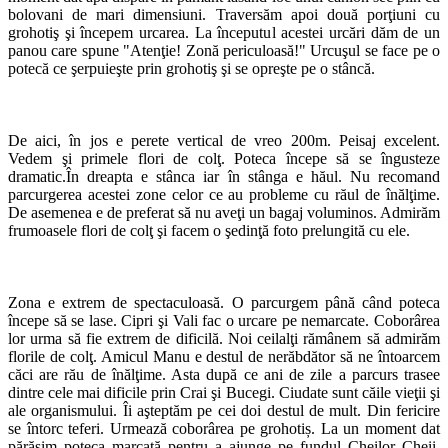
bolovani de mari dimensiuni. Traversăm apoi două porţiuni cu
grohotiş şi începem urcarea. La începutul acestei urcări dăm de un
panou care spune "Atenţie! Zonă periculoasă!" Urcuşul se face pe o
potecă ce şerpuieşte prin grohotiş şi se opreşte pe o stâncă.
De aici, în jos e perete vertical de vreo 200m. Peisaj excelent.
Vedem şi primele flori de colţ. Poteca începe să se îngusteze
dramatic.În dreapta e stânca iar în stânga e hăul. Nu recomand
parcurgerea acestei zone celor ce au probleme cu răul de înălţime.
De asemenea e de preferat să nu aveţi un bagaj voluminos. Admirăm
frumoasele flori de colţ şi facem o şedinţă foto prelungită cu ele.
Zona e extrem de spectaculoasă. O parcurgem până când poteca
începe să se lase. Cipri şi Vali fac o urcare pe nemarcate. Coborârea
lor urma să fie extrem de dificilă. Noi ceilalţi rămânem să admirăm
florile de colţ. Amicul Manu e destul de nerăbdător să ne întoarcem
căci are rău de înălţime. Asta după ce ani de zile a parcurs trasee
dintre cele mai dificile prin Crai şi Bucegi. Ciudate sunt căile vieţii şi
ale organismului. Îi aşteptăm pe cei doi destul de mult. Din fericire
se întorc teferi. Urmează coborârea pe grohotiș. La un moment dat
părăsim poteca marcată pentru a ajunge pe fundul Cheilor Cheii.