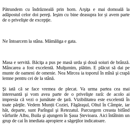
Pătrundem cu îndrăzneală prin horn. Arşiţa e mai domoală la
adăpostul celor doi pereţi. Ieşim cu bine deasupra lor și avem parte
de o privelişte de excepţie.
Ne întoarcem la stâna. Mămăliga e gata.
Masa e servită. Băciţa a pus pe masă urda şi două soiuri de brânză.
Mâncarea a fost excelentă. Mulţumim, plătim. E plăcut să dai pe
munte de oameni de omenie. Nea Mircea ia toporul în mînă şi crapă
lemne pentru cei de la stână.
Şi iată că se face vremea de plecat. Va urma partea cea mai
interesantă şi vom avea parte de o privelişte rară: de acolo ai
impresia că vezi o jumătate de ţară. Vizibilitatea este excelentă în
toate părţile. Vedem Munții Coziei, Făgăraşul, Oltul în Câmpie, iar
hăt, departe, sunt Parîngul şi Retezatul. Parcurgem creasta bifând
vârfurile Albu, Buila şi ajungem în Şaua Ștevioara. Aici întâlnim un
grup de cai în imediata apropiere a săgeţilor indicatoare.