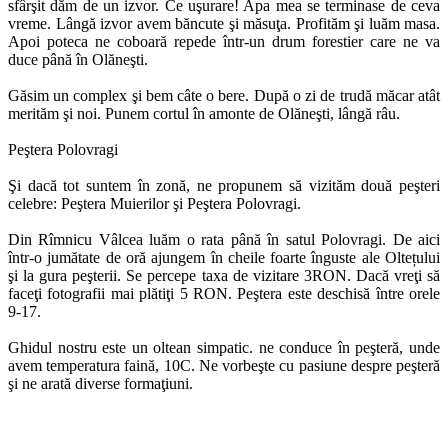
sfârşit dăm de un izvor. Ce uşurare! Apa mea se terminase de ceva
vreme. Lângă izvor avem băncute şi măsuţa. Profităm şi luăm masa.
Apoi poteca ne coboară repede într-un drum forestier care ne va
duce până în Olăneşti.
Găsim un complex şi bem câte o bere. După o zi de trudă măcar atât
merităm şi noi. Punem cortul în amonte de Olăneşti, lângă râu.
Peştera Polovragi
Şi dacă tot suntem în zonă, ne propunem să vizităm două peşteri
celebre: Peştera Muierilor şi Peştera Polovragi.
Din Rîmnicu Vâlcea luăm o rata până în satul Polovragi. De aici
într-o jumătate de oră ajungem în cheile foarte înguste ale Oltețului
şi la gura peşterii. Se percepe taxa de vizitare 3RON. Dacă vreţi să
faceţi fotografii mai plătiţi 5 RON. Peştera este deschisă între orele
9-17.
Ghidul nostru este un oltean simpatic. ne conduce în peşteră, unde
avem temperatura faină, 10C. Ne vorbeşte cu pasiune despre peşteră
şi ne arată diverse formaţiuni.