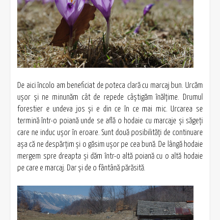
De aici încolo am beneficiat de poteca clară cu marcaj bun. Urcăm
uşor şi ne minunăm cât de repede câştigăm înălţime. Drumul
forestier e undeva jos şi e din ce în ce mai mic. Urcarea se
termină într-o poiană unde se află o hodaie cu marcaje şi săgeţi
care ne induc uşor în eroare. Sunt două posibilităţi de continuare
aşa că ne despărţim şi o găsim uşor pe cea bună. De lângă hodaie
mergem spre dreapta şi dăm într-o altă poiană cu o altă hodaie
pe care e marcaj. Dar şi de o fântână părăsită.