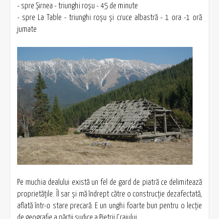
- spre Șirnea - triunghi roşu - 45 de minute
- spre La Table - triunghi roşu şi cruce albastră - 1 ora -1 oră
jumate
Pe muchia dealului există un fel de gard de piatră ce delimitează
proprietăţile. Îl sar şi mă îndrept către o construcţie dezafectată,
aflată într-o stare precară. E un unghi foarte bun pentru o lecţie
de geografie a părţii sudice a Pietrii Craiului.