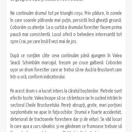
Ne continuăm drumul tot pe triunghi roşu. Prin pădure, în zonele
în care soarele pătrunde mai puţin, persistă încă gheaţă groasă.
Coborâm cu atenţie. La o curbă a drumului forestier facem prima
pauză mai consistentă. Locul oferă o belvedere interesantă tot
spre Crai, pe care însă îl vezi mai de jos.
După ce ronţăim câte ceva continuăm până ajungem în Valea
Seacă. Schimbăm marcajul, trecem pe cruce galbenă. Coborâm
uşor un drum forestier care ar trebui să ne ducă la Brusturet cam
într-o oră, conform indicatorului.
Pe acest drum s-a lucrat intens la căratul buştenilor. Pietrele sunt
efectiv tocite. Valea începe să se strâmteze iar în curând intrăm în
sectorul Cheile Brusturetului. Pereţi abrupţi, grote, mari porţiuni
surplombate ne apar în faţa ochilor. Drumul e foarte accidentat,
deteriorat de tractoarele forestiere dar şi de viituri. Se văd locuri
în care apa a curs năvalnic şi ne gândeam ce frumoase trebuie să