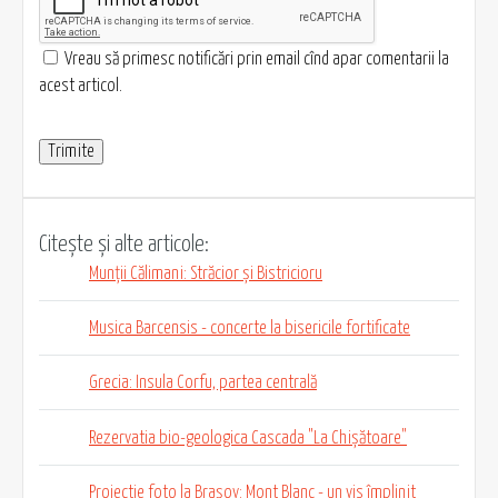
Vreau să primesc notificări prin email cînd apar comentarii la
acest articol.
Citește și alte articole:
Munții Călimani: Străcior și Bistricioru
Musica Barcensis - concerte la bisericile fortificate
Grecia: Insula Corfu, partea centrală
Rezervatia bio-geologica Cascada "La Chișătoare"
Proiectie foto la Brașov: Mont Blanc - un vis împlinit