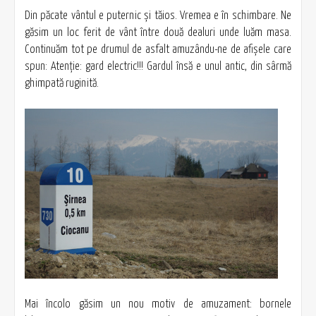
Din păcate vântul e puternic şi tăios. Vremea e în schimbare. Ne
găsim un loc ferit de vânt între două dealuri unde luăm masa.
Continuăm tot pe drumul de asfalt amuzându-ne de afişele care
spun: Atenţie: gard electric!!! Gardul însă e unul antic, din sârmă
ghimpată ruginită.
Mai încolo găsim un nou motiv de amuzament: bornele