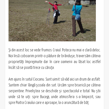
Şi din acest loc se vede frumos Craiul. Poteca nu mai e clară deloc.
Noi însă coboarim printr-o pădure de brânduşe, traversăm câteva
proprietăţi împrejmuite dar în care oamenii au lăsat loc astfel
încât să se poată trece cu căruţa.
Am ajuns în satul Ciocanu. Sunt uimit să văd aici un drum de asfalt.
Suntem chiar lângă școala din sat. Urcăm spre biserică pe câteva
serpentine. Priveliştea se deschide şi spectacolul e total. Nu ştii
unde să te uiţi: spre Bucegi, unde atmosfera s-a limpezit, sau
spre Piatra Craiului care e aproape, la o aruncătură de băţ.