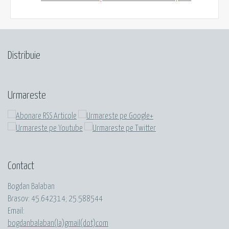
Distribuie
Urmareste
Contact
Bogdan Balaban
Brasov:
45.642314
;
25.588544
Email:
bogdanbalaban(la)gmail(dot)com