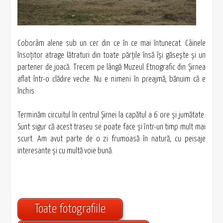
Coborâm alene sub un cer din ce în ce mai întunecat. Câinele
însoţitor atrage lătraturi din toate părţile însă îşi găseşte şi un
partener de joacă. Trecem pe lângă Muzeul Etnografic din Șirnea
aflat într-o clădire veche. Nu e nimeni în preajmă, bănuim că e
închis.
Terminăm circuitul în centrul Șirnei la capătul a 6 ore şi jumătate.
Sunt sigur că acest traseu se poate face şi într-un timp mult mai
scurt. Am avut parte de o zi frumoasă în natură, cu peisaje
interesante şi cu multă voie bună.
Toate fotografiile