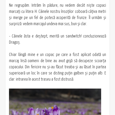
Ne regrupăm. Intrăm în pădure, nu vedem decât nişte copaci
marcaţi cu litera H. Câinele nostru însoților coboară câţiva metri
şi merge pe un fel de potecă acoperită de frunze. Îl urmăm şi
surpriză: vedem marcajul undeva mai sus, bun şi clar.
- Câinele ăsta e deştept, merită un sandwitch! concluzionează
Dragoş.
Chiar lângă mine e un copac pe care a fost aplicat odată un
marcaj însă oameni de bine au avut grijă să decupeze scoarţa
copacului. Din fericire nu şi-au făcut treaba şi au lăsat în partea
superioară un loc în care se disting puţin galben şi puţin alb. E
clar: intrarea în acest traseu a fost distrusă.