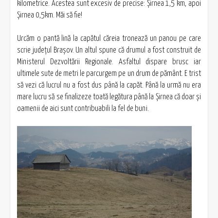
kilometrice. Acestea sunt excesiv de precise: Șirnea 1,5 km, apoi
Șirnea 0,5km. Măi să fie!
Urcăm o pantă lină la capătul căreia tronează un panou pe care
scrie judeţul Braşov. Un altul spune că drumul a fost construit de
Ministerul Dezvoltării Regionale. Asfaltul dispare brusc iar
ultimele sute de metri le parcurgem pe un drum de pământ. E trist
să vezi că lucrul nu a fost dus până la capăt. Până la urmă nu era
mare lucru să se finalizeze toată legătura până la Șirnea că doar şi
oamenii de aici sunt contribuabili la fel de buni.