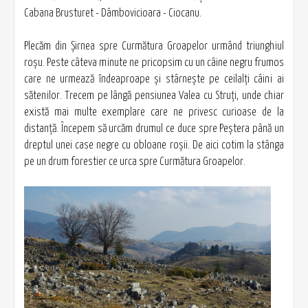
Cabana Brusturet - Dâmbovicioara - Ciocanu.
Plecăm din Șirnea spre Curmătura Groapelor urmând triunghiul
roşu. Peste câteva minute ne pricopsim cu un câine negru frumos
care ne urmează îndeaproape şi stârneşte pe ceilalţi câini ai
sătenilor. Trecem pe lângă pensiunea Valea cu Struţi, unde chiar
există mai multe exemplare care ne privesc curioase de la
distanţă. Începem să urcăm drumul ce duce spre Peştera până un
dreptul unei case negre cu obloane roşii. De aici cotim la stânga
pe un drum forestier ce urca spre Curmătura Groapelor.