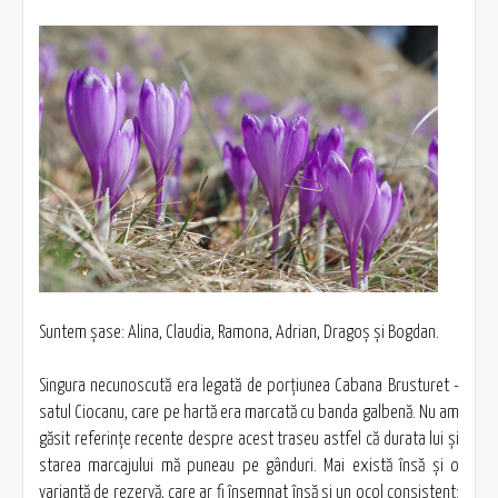
Suntem şase: Alina, Claudia, Ramona, Adrian, Dragoş şi Bogdan.
Singura necunoscută era legată de porţiunea Cabana Brusturet -
satul Ciocanu, care pe hartă era marcată cu banda galbenă. Nu am
găsit referinţe recente despre acest traseu astfel că durata lui şi
starea marcajului mă puneau pe gânduri. Mai există însă şi o
variantă de rezervă, care ar fi însemnat însă şi un ocol consistent: