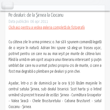
Pe dealuri: de la Șirnea la Ciocanu
Data publicării: 06 apr 2011
Click aici pentru a vedea galeria completă de fotografii
Cu câteva zile în urma primesc o..hai să îi spunem comandă legată
de o ieşire în natură. Adrian îmi spune să aleg un traseu uşor,
potrivit pentru cei care nu au mai ieşit pe munte de câteva luni.
Până la urmă m-am oprit asupra unui itinerariu interesant şi puţin
umblat dar care nu a urmat poteci propriu-zis de munte, ci care a
fost mai degrabă o plimbare pe dealuri şi prin chei.
Aşadar, într-o zi de duminică pe la ora 9:30 lăsăm maşinile în
centrul satului Șirnea, sub dealul bisericii. Scot harta şi o întind
urmând să prezint traseul de astăzi: Șirnea - Curmătura Groapelor
- Valea Seacă - Cheile Brusturetului - Cabana Brusturet - satul
Ciocanu - Șirnea.