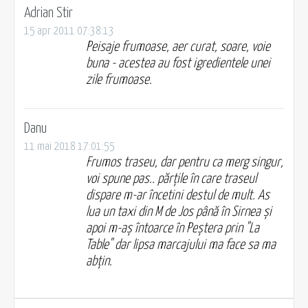
Adrian Stir
15 apr 2011 07:38:13
Peisaje frumoase, aer curat, soare, voie
buna - acestea au fost igredientele unei
zile frumoase.
Danu
11 mai 2018 17:01:55
Frumos traseu, dar pentru ca merg singur,
voi spune pas.. părțile în care traseul
dispare m-ar încetini destul de mult. As
lua un taxi din M de Jos până în Sirnea și
apoi m-aș întoarce în Peștera prin "La
Table" dar lipsa marcajului ma face sa ma
abțin.