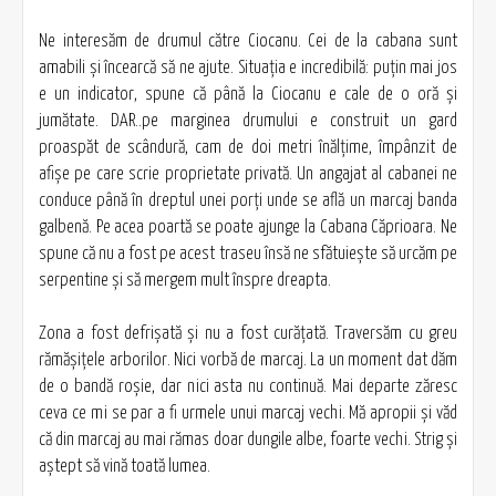
Ne interesăm de drumul către Ciocanu. Cei de la cabana sunt
amabili şi încearcă să ne ajute. Situaţia e incredibilă: puţin mai jos
e un indicator, spune că până la Ciocanu e cale de o oră şi
jumătate. DAR..pe marginea drumului e construit un gard
proaspăt de scândură, cam de doi metri înălţime, împânzit de
afişe pe care scrie proprietate privată. Un angajat al cabanei ne
conduce până în dreptul unei porţi unde se află un marcaj banda
galbenă. Pe acea poartă se poate ajunge la Cabana Căprioara. Ne
spune că nu a fost pe acest traseu însă ne sfătuieşte să urcăm pe
serpentine şi să mergem mult înspre dreapta.
Zona a fost defrişată şi nu a fost curăţată. Traversăm cu greu
rămăşiţele arborilor. Nici vorbă de marcaj. La un moment dat dăm
de o bandă roşie, dar nici asta nu continuă. Mai departe zăresc
ceva ce mi se par a fi urmele unui marcaj vechi. Mă apropii şi văd
că din marcaj au mai rămas doar dungile albe, foarte vechi. Strig şi
aştept să vină toată lumea.