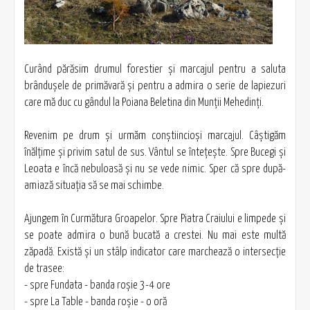
Curând părăsim drumul forestier şi marcajul pentru a saluta
brânduşele de primăvară şi pentru a admira o serie de lapiezuri
care mă duc cu gândul la Poiana Beletina din Munţii Mehedinţi.
Revenim pe drum şi urmăm conştiincioşi marcajul. Câştigăm
înălţime şi privim satul de sus. Vântul se înteţeşte. Spre Bucegi şi
Leoata e încă nebuloasă şi nu se vede nimic. Sper că spre după-
amiază situaţia să se mai schimbe.
Ajungem în Curmătura Groapelor. Spre Piatra Craiului e limpede şi
se poate admira o bună bucată a crestei. Nu mai este multă
zăpadă. Există şi un stâlp indicator care marchează o intersecţie
de trasee:
- spre Fundata - banda roşie 3-4 ore
- spre La Table - banda roşie - o oră