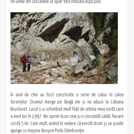
fie unele din cascadele ce apar fără îndoială după ploi.
În aval de chei au fost construite o serie de ziduri în calea
torenţilor. Drumul merge pe lângă ele şi ne aduce la Cabana
Brusturet. Locul s-a schimbat mult faţă de ultima mea vizită care
a avut loc în 1997. Ne oprim la un ceai şi o ciocolată caldă, fiecare
costă 5 lei. Cam mult, având în vedere că există drum şi se poate
ajunge cu maşina dinspre Podu Dâmboviţei.