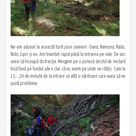
Ne-am adunat la această tură şase oameni: Oana, Ramona, Radu,
Robi, Cipri şi eu. Am înaintat rapid până la intrarea pe vale. De aici
avea să înceapă distracţia. Mergem pe o potecă destul de neclară
însă fiind pe fundul văii e clar că nu avem pe unde ne rătăci. Cam la
15 - 20 de minute de la intrare se află o săritoare care avea să ne
pună probleme.