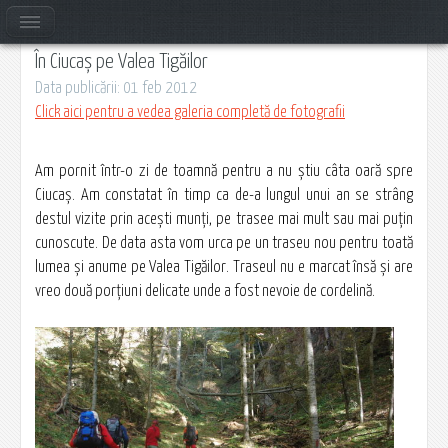
În Ciucaș pe Valea Tigăilor
Data publicării: 01 feb 2012
Click aici pentru a vedea galeria completă de fotografii
Am pornit într-o zi de toamnă pentru a nu ştiu câta oară spre
Ciucaș. Am constatat în timp ca de-a lungul unui an se strâng
destul vizite prin aceşti munţi, pe trasee mai mult sau mai puţin
cunoscute. De data asta vom urca pe un traseu nou pentru toată
lumea şi anume pe Valea Tigăilor. Traseul nu e marcat însă şi are
vreo două porţiuni delicate unde a fost nevoie de cordelină.