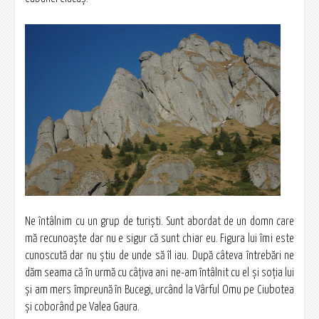
Ne întâlnim cu un grup de turişti. Sunt abordat de un domn care
mă recunoaşte dar nu e sigur că sunt chiar eu. Figura lui îmi este
cunoscută dar nu ştiu de unde să îl iau. După câteva întrebări ne
dăm seama că în urmă cu câţiva ani ne-am întâlnit cu el şi soţia lui
şi am mers împreună în Bucegi, urcând la Vârful Omu pe Ciubotea
şi coborând pe Valea Gaura.