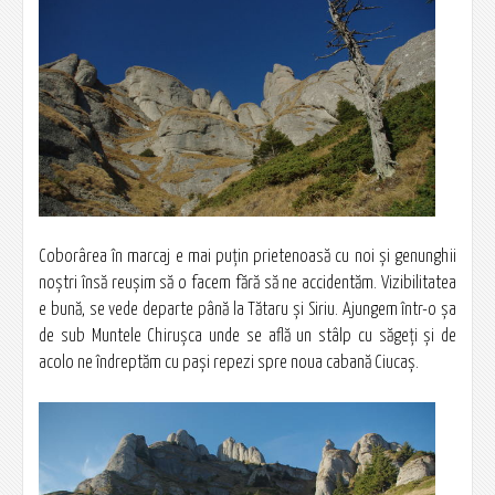
Coborârea în marcaj e mai puţin prietenoasă cu noi şi genunghii
noştri însă reuşim să o facem fără să ne accidentăm. Vizibilitatea
e bună, se vede departe până la Tătaru şi Siriu. Ajungem într-o şa
de sub Muntele Chirușca unde se află un stâlp cu săgeţi şi de
acolo ne îndreptăm cu paşi repezi spre noua cabană Ciucaș.