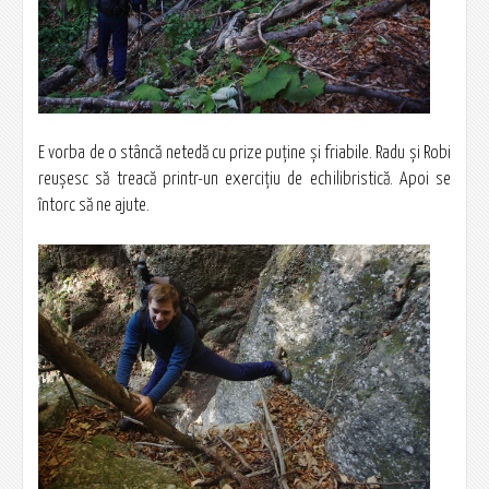
E vorba de o stâncă netedă cu prize puţine şi friabile. Radu şi Robi
reuşesc să treacă printr-un exerciţiu de echilibristică. Apoi se
întorc să ne ajute.