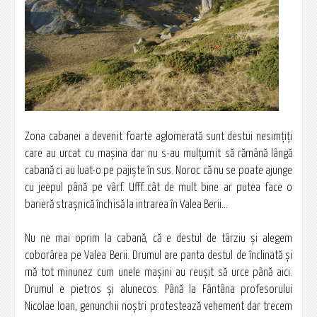
Zona cabanei a devenit foarte aglomerată sunt destui nesimţiţi
care au urcat cu maşina dar nu s-au mulţumit să rămână lângă
cabană ci au luat-o pe pajişte în sus. Noroc că nu se poate ajunge
cu jeepul până pe vârf. Ufff..cât de mult bine ar putea face o
barieră straşnică închisă la intrarea în Valea Berii…
Nu ne mai oprim la cabană, că e destul de târziu şi alegem
coborârea pe Valea Berii. Drumul are panta destul de înclinată şi
mă tot minunez cum unele maşini au reuşit să urce până aici.
Drumul e pietros şi alunecos. Până la Fântâna profesorului
Nicolae Ioan, genunchii noştri protestează vehement dar trecem