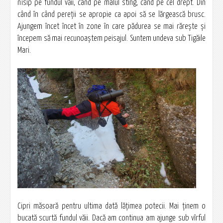
nisip pe fundul văii, când pe malul stîng, când pe cel drept. Din
când în când pereţii se apropie ca apoi să se lărgească brusc.
Ajungem încet încet în zone în care pădurea se mai răreşte şi
începem să mai recunoaştem peisajul. Suntem undeva sub Tigăile
Mari.
Cipri măsoară pentru ultima dată lăţimea potecii. Mai ţinem o
bucată scurtă fundul văii. Dacă am continua am ajunge sub vîrful