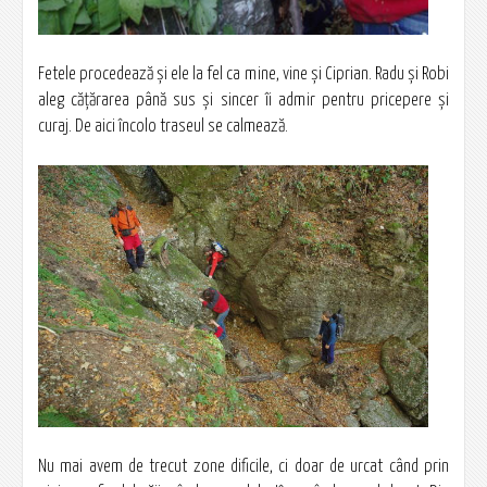
Fetele procedează şi ele la fel ca mine, vine şi Ciprian. Radu şi Robi
aleg căţărarea până sus şi sincer îi admir pentru pricepere şi
curaj. De aici încolo traseul se calmează.
Nu mai avem de trecut zone dificile, ci doar de urcat când prin