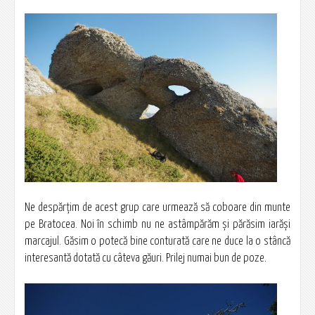
Ne despărţim de acest grup care urmează să coboare din munte
pe Bratocea. Noi în schimb nu ne astâmpărăm şi părăsim iarăşi
marcajul. Găsim o potecă bine conturată care ne duce la o stâncă
interesantă dotată cu câteva găuri. Prilej numai bun de poze.