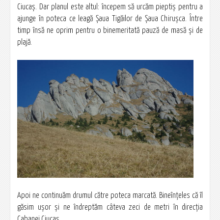
Ciucaș. Dar planul este altul: începem să urcăm pieptiş pentru a
ajunge în poteca ce leagă Şaua Tigăilor de Şaua Chirușca. Între
timp însă ne oprim pentru o binemeritată pauză de masă şi de
plajă.
Apoi ne continuăm drumul către poteca marcată. Bineînţeles că îl
găsim uşor şi ne îndreptăm câteva zeci de metri în direcţia
Cabanei Ciucaș.