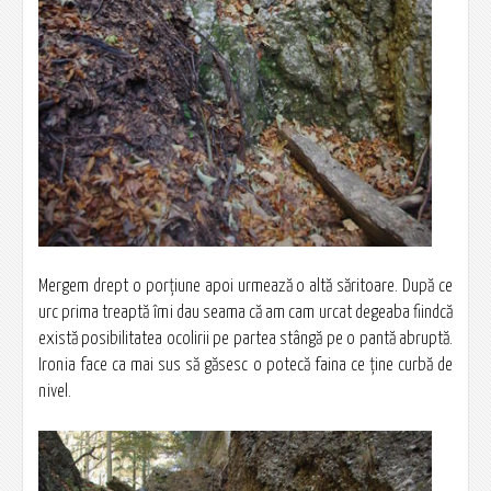
Mergem drept o porţiune apoi urmează o altă săritoare. După ce
urc prima treaptă îmi dau seama că am cam urcat degeaba fiindcă
există posibilitatea ocolirii pe partea stângă pe o pantă abruptă.
Ironia face ca mai sus să găsesc o potecă faina ce ţine curbă de
nivel.