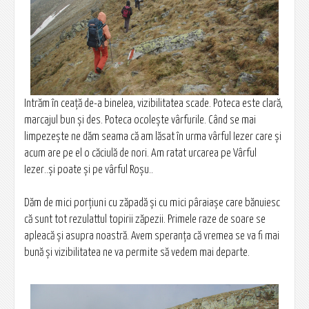
Intrăm în ceaţă de-a binelea, vizibilitatea scade. Poteca este clară,
marcajul bun şi des. Poteca ocoleşte vârfurile. Când se mai
limpezeşte ne dăm seama că am lăsat în urma vârful Iezer care şi
acum are pe el o căciulă de nori. Am ratat urcarea pe Vârful
Iezer..şi poate şi pe vârful Roşu..
Dăm de mici porţiuni cu zăpadă şi cu mici pâraiaşe care bănuiesc
că sunt tot rezulattul topirii zăpezii. Primele raze de soare se
apleacă şi asupra noastră. Avem speranţa că vremea se va fi mai
bună şi vizibilitatea ne va permite să vedem mai departe.