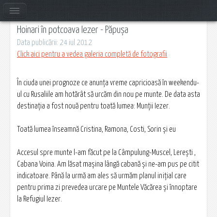
Hoinari în potcoava Iezer - Păpușa
Data publicării: 24 iul 2012
Click aici pentru a vedea galeria completă de fotografii
În ciuda unei prognoze ce anunţa vreme capricioasă în weekendu-
ul cu Rusaliile am hotărât să urcăm din nou pe munte. De data asta
destinaţia a fost nouă pentru toată lumea: Munţii Iezer.
Toată lumea înseamnă Cristina, Ramona, Costi, Sorin şi eu
Accesul spre munte l-am făcut pe la Câmpulung-Muscel, Lereşti ,
Cabana Voina. Am lăsat maşina lângă cabană şi ne-am pus pe citit
indicatoare. Până la urmă am ales să urmăm planul iniţial care
pentru prima zi prevedea urcare pe Muntele Văcărea şi înnoptare
la Refugiul Iezer.