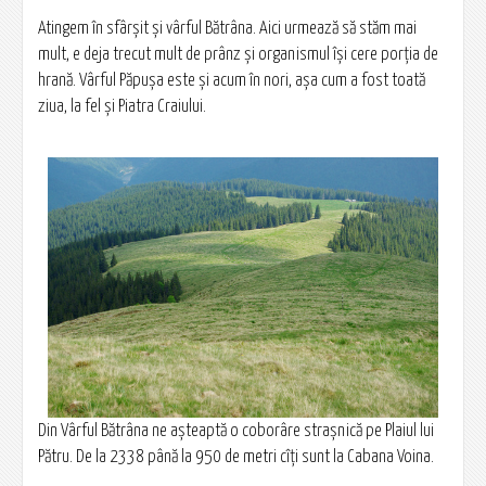
Atingem în sfârşit şi vârful Bătrâna. Aici urmează să stăm mai
mult, e deja trecut mult de prânz şi organismul îşi cere porţia de
hrană. Vârful Păpuşa este şi acum în nori, aşa cum a fost toată
ziua, la fel şi Piatra Craiului.
Din Vârful Bătrâna ne aşteaptă o coborâre straşnică pe Plaiul lui
Pătru. De la 2338 până la 950 de metri cîți sunt la Cabana Voina.