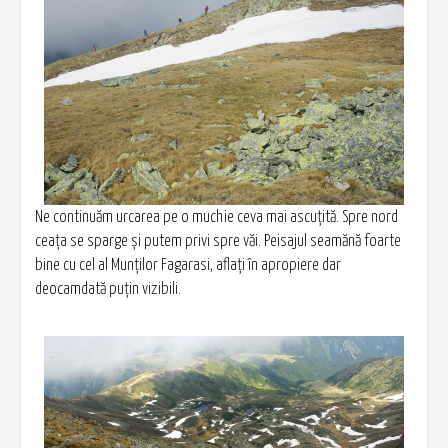
Ne continuăm urcarea pe o muchie ceva mai ascuţită. Spre nord
ceața se sparge şi putem privi spre văi. Peisajul seamănă foarte
bine cu cel al Munţilor Fagarasi, aflaţi în apropiere dar
deocamdată puţin vizibili.