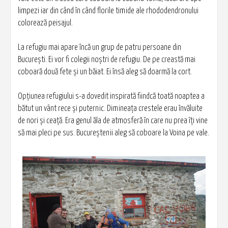
limpezi iar din când în când florile timide ale rhododendronului
colorează peisajul.
La refugiu mai apare încă un grup de patru persoane din
Bucureşti. Ei vor fi colegii noştri de refugiu. De pe creastă mai
coboară două fete şi un băiat. Ei însă aleg să doarmă la cort.
Opţiunea refugiului s-a dovedit inspirată fiindcă toată noaptea a
bătut un vânt rece şi puternic. Dimineaţa crestele erau învăluite
de nori şi ceaţă. Era genul ăla de atmosferă în care nu prea îţi vine
să mai pleci pe sus. Bucureştenii aleg să coboare la Voina pe vale.