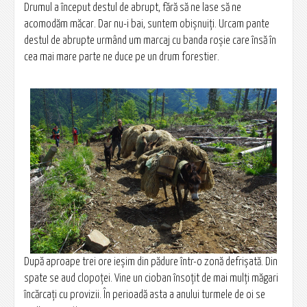
Drumul a început destul de abrupt, fără să ne lase să ne
acomodăm măcar. Dar nu-i bai, suntem obişnuiţi. Urcam pante
destul de abrupte urmând um marcaj cu banda roşie care însă în
cea mai mare parte ne duce pe un drum forestier.
După aproape trei ore ieşim din pădure într-o zonă defrişată. Din
spate se aud clopoţei. Vine un cioban însoțit de mai mulţi măgari
încărcaţi cu provizii. În perioadă asta a anului turmele de oi se