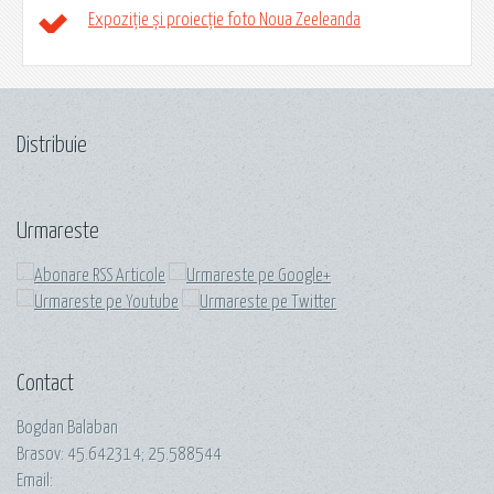
Expoziție și proiecție foto Noua Zeeleanda
Distribuie
Urmareste
Contact
Bogdan Balaban
Brasov:
45.642314
;
25.588544
Email: