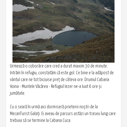
Urmează o coborâre care cred a durat maxim 30 de minute.
Intrăm în refugiu, constatăm că este gol. Ce bine e la adăpost de
vântul care ne tot biciuise preţ de câteva ore. Drumul Cabana
Voina - Muntele Văcărea - Refugiul Iezer ne-a luat 6 ore şi
jumătate.
Cu o seară în urmă aici dormiseră prietenii noştri de la
MecanTurist Galaţi. Ei aveau de parcurs astăzi un traseu lung care
trebuia să se termine la Cabana Cuca.