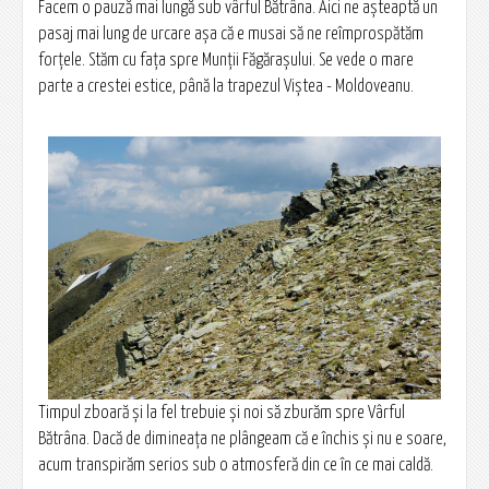
Facem o pauză mai lungă sub vârful Bătrâna. Aici ne aşteaptă un
pasaj mai lung de urcare aşa că e musai să ne reîmprospătăm
forţele. Stăm cu faţa spre Munţii Făgăraşului. Se vede o mare
parte a crestei estice, până la trapezul Viștea - Moldoveanu.
Timpul zboară şi la fel trebuie şi noi să zburăm spre Vârful
Bătrâna. Dacă de dimineaţa ne plângeam că e închis şi nu e soare,
acum transpirăm serios sub o atmosferă din ce în ce mai caldă.