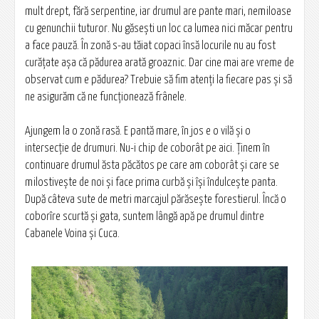
mult drept, fără serpentine, iar drumul are pante mari, nemiloase
cu genunchii tuturor. Nu găseşti un loc ca lumea nici măcar pentru
a face pauză. În zonă s-au tăiat copaci însă locurile nu au fost
curăţate aşa că pădurea arată groaznic. Dar cine mai are vreme de
observat cum e pădurea? Trebuie să fim atenţi la fiecare pas şi să
ne asigurăm că ne funcţionează frânele.
Ajungem la o zonă rasă. E pantă mare, în jos e o vilă şi o
intersecţie de drumuri. Nu-i chip de coborât pe aici. Ţinem în
continuare drumul ăsta păcătos pe care am coborât şi care se
milostiveşte de noi şi face prima curbă şi îşi îndulceşte panta.
După câteva sute de metri marcajul părăseşte forestierul. Încă o
coborîre scurtă şi gata, suntem lângă apă pe drumul dintre
Cabanele Voina şi Cuca.