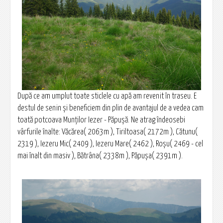
După ce am umplut toate sticlele cu apă am revenit în traseu. E
destul de senin şi beneficiem din plin de avantajul de a vedea cam
toată potcoava Munţilor Iezer - Păpuşă. Ne atrag îndeosebi
vârfurile înalte: Văcărea( 2063m ), Tiriltoasa( 2172m ), Cătunu(
2319 ), Iezeru Mic( 2409 ), Iezeru Mare( 2462 ), Roşu( 2469 - cel
mai înalt din masiv ), Bătrâna( 2338m ), Păpuşa( 2391m ).