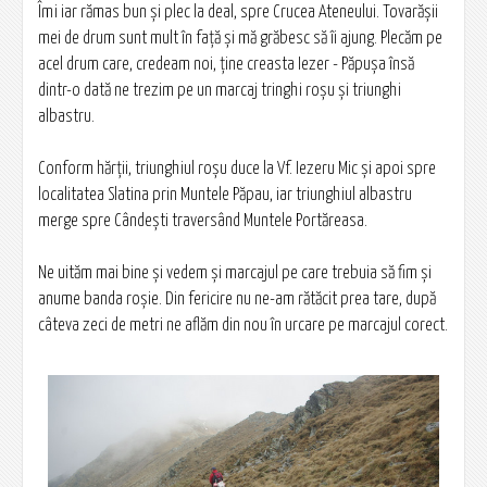
Îmi iar rămas bun şi plec la deal, spre Crucea Ateneului. Tovarăşii
mei de drum sunt mult în faţă şi mă grăbesc să îi ajung. Plecăm pe
acel drum care, credeam noi, ține creasta Iezer - Păpuşa însă
dintr-o dată ne trezim pe un marcaj tringhi roşu şi triunghi
albastru.
Conform hărţii, triunghiul roşu duce la Vf. Iezeru Mic şi apoi spre
localitatea Slatina prin Muntele Păpau, iar triunghiul albastru
merge spre Cândeşti traversând Muntele Portăreasa.
Ne uităm mai bine şi vedem şi marcajul pe care trebuia să fim şi
anume banda roşie. Din fericire nu ne-am rătăcit prea tare, după
câteva zeci de metri ne aflăm din nou în urcare pe marcajul corect.