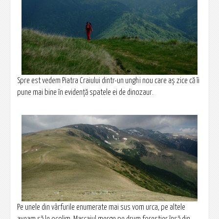
Spre est vedem Piatra Craiului dintr-un unghi nou care aş zice că îi
pune mai bine în evidenţă spatele ei de dinozaur.
Pe unele din vârfurile enumerate mai sus vom urca, pe altele