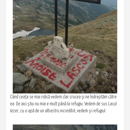
Când ceaţa se mai ridică vedem clar crucea şi ne îndreptăm către
ea. De aici ştiu nu mai e mult până la refugiu. Vedem de sus Lacul
Iezer, cu o apă de un albastru incredibil, vedem şi refugiul.