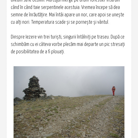
aveam să le ocolim. Marcajul merge pe drum forestier însă din
când în când taie serpentinele acestuia. Vremea începe să dea
semne de înrăutăţire. Mai întâi apare un nor, care apoi se uneşte
cu alţi nori. Temperatura scade şi se porneşte şi vântul.
Dinspre Iezere vin trei turişti, singurii întâlniţi pe traseu. După ce
schimbăm cu ei câteva vorbe plecăm mai departe un pic stresaţi
de posibilitatea de a fi plouaţi.