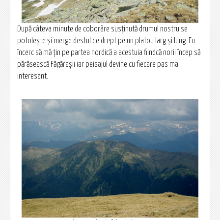
După câteva minute de coborâre susţinută drumul nostru se
potoleşte şi merge destul de drept pe un platou larg şi lung. Eu
încerc să mă ţin pe partea nordică a acestuia fiindcă norii încep să
părăsească Făgărașii iar peisajul devine cu fiecare pas mai
interesant.