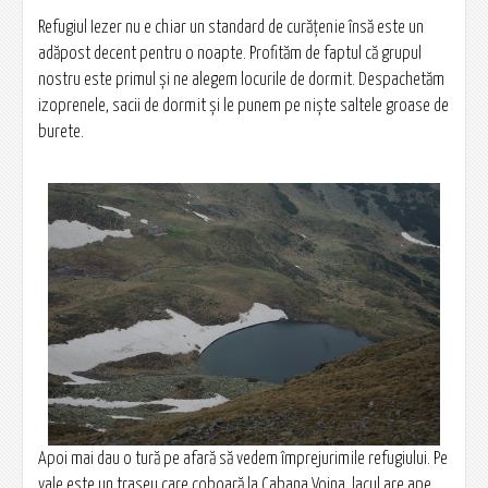
Refugiul Iezer nu e chiar un standard de curăţenie însă este un
adăpost decent pentru o noapte. Profităm de faptul că grupul
nostru este primul şi ne alegem locurile de dormit. Despachetăm
izoprenele, sacii de dormit şi le punem pe nişte saltele groase de
burete.
Apoi mai dau o tură pe afară să vedem împrejurimile refugiului. Pe
vale este un traseu care coboară la Cabana Voina, lacul are ape