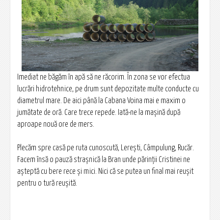
Imediat ne băgăm în apă să ne răcorim. În zona se vor efectua
lucrări hidrotehnice, pe drum sunt depozitate multe conducte cu
diametrul mare. De aici până la Cabana Voina mai e maxim o
jumătate de oră. Care trece repede. Iată-ne la maşină după
aproape nouă ore de mers.
Plecăm spre casă pe ruta cunoscută, Lereşti, Câmpulung, Rucăr.
Facem însă o pauză straşnică la Bran unde părinţii Cristinei ne
așteptă cu bere rece şi mici. Nici că se putea un final mai reuşit
pentru o tură reuşită.