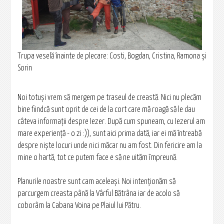
Trupa veselă înainte de plecare: Costi, Bogdan, Cristina, Ramona şi
Sorin
Noi totuşi vrem să mergem pe traseul de creastă. Nici nu plecăm
bine fiindcă sunt oprit de cei de la cort care mă roagă să le dau
câteva informaţii despre Iezer. După cum spuneam, cu Iezerul am
mare experienţă - o zi :)), sunt aici prima dată, iar ei mă întreabă
despre nişte locuri unde nici măcar nu am fost. Din fericire am la
mine o hartă, tot ce putem face e să ne uităm împreună.
Planurile noastre sunt cam aceleaşi. Noi intenţionăm să
parcurgem creasta până la Vârful Bătrâna iar de acolo să
coborâm la Cabana Voina pe Plaiul lui Pătru.