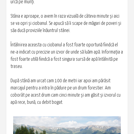
urcă pe munţi.
Stâna e aproape, o avem în raza vizuală de câteva minute şi aici
se va opri şi ciobanul. Se apucă să îi scape de măgari de poveri şi
săa ducă proviziile înăuntrul stânei.
Întâlnirea aceasta cu ciobanul a fost foarte oportună fiindcă el
ne-a indicat cu precizie un izvor de unde să luăm apă. Informaţia a
fost foarte utilă fiindcă a fost singura sursă de apă întâlnită pe
traseu.
După stână am urcat cam 100 de metri iar apoi am părăsit
marcajul pentru a intra în pădure pe un drum forestier. Am
coborât pe acest drum cam cinci minute şi am găsit şi izvorul cu
apă rece, bună, cu debit bogat.