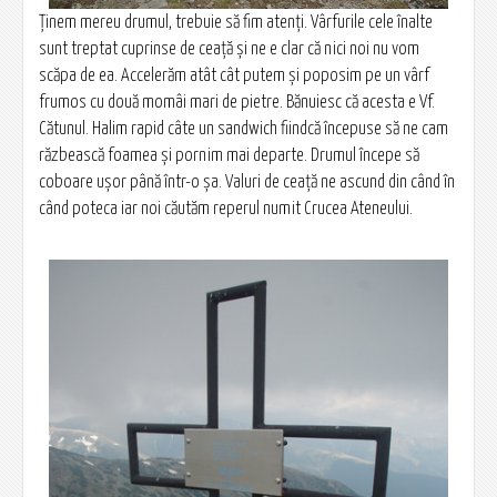
Ţinem mereu drumul, trebuie să fim atenţi. Vârfurile cele înalte
sunt treptat cuprinse de ceaţă şi ne e clar că nici noi nu vom
scăpa de ea. Accelerăm atât cât putem şi poposim pe un vârf
frumos cu două momâi mari de pietre. Bănuiesc că acesta e Vf.
Cătunul. Halim rapid câte un sandwich fiindcă începuse să ne cam
răzbească foamea şi pornim mai departe. Drumul începe să
coboare uşor până într-o şa. Valuri de ceaţă ne ascund din când în
când poteca iar noi căutăm reperul numit Crucea Ateneului.