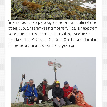
În faţă se vede un stâlp şi o săgeată. Se pare că e o bifurcaţie de
trasee. Cu bucurie aflăm că suntem pe Vârful Roşu. Din acest vârf
se desprinde un traseu marcat cu triunghi roşu care duce în
creasta Munţilor Făgăraş prin Curmătura Oticului. Pare a fi un drum
frumos pe care mi-ar place să îl parcurg cândva.