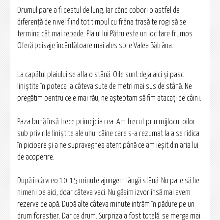
Drumul pare a fi destul de lung. Iar când cobori o astfel de
diferenţă de nivel fiind tot timpul cu frâna trasă te rogi să se
termine cât mai repede. Plaiul lui Pătru este un loc tare frumos.
Oferă peisaje încântătoare mai ales spre Valea Bătrâna.
La capătul plaiului se afla o stână. Oile sunt deja aici şi pasc
liniştite în poteca la câteva sute de metri mai sus de stână. Ne
pregătim pentru ce e mai rău, ne aşteptam să fim atacaţi de câini.
Paza bună însă trece primejdia rea. Am trecut prin mijlocul oilor
sub privirile liniştite ale unui câine care s-a rezumat la a se ridica
în picioare şi a ne supraveghea atent până ce am ieşit din aria lui
de acoperire.
După încă vreo 10-15 minute ajungem lângă stână. Nu pare să fie
nimeni pe aici, doar câteva vaci. Nu găsim izvor însă mai avem
rezerve de apă. După alte câteva minute intrăm în pădure pe un
drum forestier. Dar ce drum..Surpriza a fost totală: se merge mai