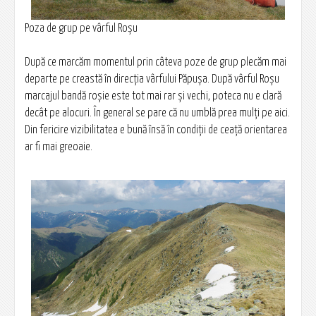
Poza de grup pe vârful Roşu
După ce marcăm momentul prin câteva poze de grup plecăm mai
departe pe creastă în direcţia vârfului Păpuşa. După vârful Roşu
marcajul bandă roşie este tot mai rar şi vechi, poteca nu e clară
decât pe alocuri. În general se pare că nu umblă prea mulţi pe aici.
Din fericire vizibilitatea e bună însă în condiţii de ceaţă orientarea
ar fi mai greoaie.