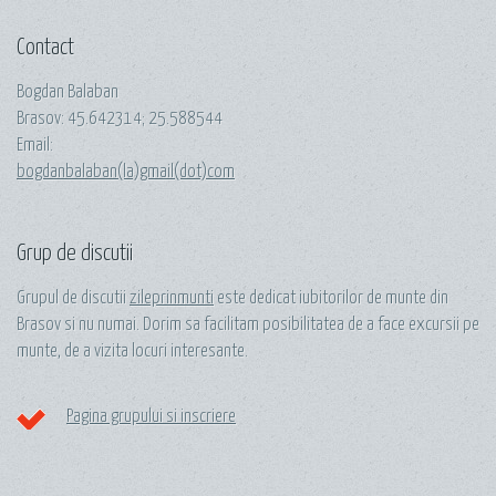
Contact
Bogdan Balaban
Brasov:
45.642314
;
25.588544
Email:
bogdanbalaban(la)gmail(dot)com
Grup de discutii
Grupul de discutii
zileprinmunti
este dedicat iubitorilor de munte din
Brasov si nu numai. Dorim sa facilitam posibilitatea de a face excursii pe
munte, de a vizita locuri interesante.
Pagina grupului si inscriere