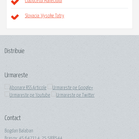
Clăbucetul Măneciului
Slovacia: Vysoke Tatry
Distribuie
Urmareste
Contact
Bogdan Balaban
Brasov:
45.642314
;
25.588544