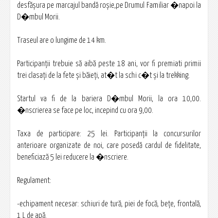
desfăşura pe marcajul bandă roşie,pe Drumul Familiar �napoi la
D�mbul Morii.
Traseul are o lungime de 14 km.
Participanţii trebuie să aibă peste 18 ani, vor fi premiati primii
trei clasaţi de la fete şi băieţi, at�t la schi c�t şi la trekking.
Startul va fi de la bariera D�mbul Morii, la ora 10,00.
�nscrierea se face pe loc, incepind cu ora 9,00.
Taxa de participare: 25 lei. Participanţii la concursurilor
anterioare organizate de noi, care posedă cardul de fidelitate,
beneficiază 5 lei reducere la �nscriere.
Regulament:
-echipament necesar: schiuri de tură, piei de focă, beţe, frontală,
1 L de apă.