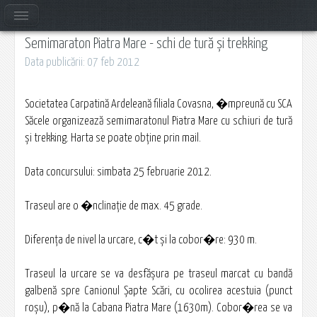
Semimaraton Piatra Mare - schi de tură şi trekking
Data publicării: 07 feb 2012
Societatea Carpatină Ardeleană filiala Covasna, �mpreună cu SCA
Săcele organizează semimaratonul Piatra Mare cu schiuri de tură
şi trekking. Harta se poate obţine prin mail.
Data concursului: simbata 25 februarie 2012.
Traseul are o �nclinaţie de max. 45 grade.
Diferenţa de nivel la urcare, c�t şi la cobor�re: 930 m.
Traseul la urcare se va desfăşura pe traseul marcat cu bandă
galbenă spre Canionul Şapte Scări, cu ocolirea acestuia (punct
roşu), p�nă la Cabana Piatra Mare (1630m). Cobor�rea se va