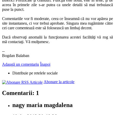
Biserici Fortificate şi Gânduri. Funcţia este nouă, este în teste, şi de
aceea în primele zile s-ar putea ca unele detalii să mai trebuiască
puse la punct.
Comentariile vor fi moderate, ceea ce înseamnă că nu vor apărea pe
site instantaneu, ci vor trebui aprobate. Singura mea rugăminte către
cei care comentează este să folosească un limbaj decent.
Dacă observaţi anomalii la funcţionarea acestei facilităţi vă rog să
mă contactaţi. Vă mulţumesc.
--
Bogdan Balaban
Adaugă un comentariu
Înapoi
Distribuie pe retelele sociale
Abonare la articole
Comentarii: 1
nagy maria magdalena