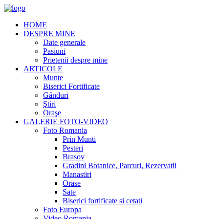
HOME
DESPRE MINE
Date generale
Pasiuni
Prietenii despre mine
ARTICOLE
Munte
Biserici Fortificate
Gânduri
Ştiri
Oraşe
GALERIE FOTO-VIDEO
Foto Romania
Prin Munti
Pesteri
Brasov
Gradini Botanice, Parcuri, Rezervatii
Manastiri
Orase
Sate
Biserici fortificate si cetati
Foto Europa
Video Romania