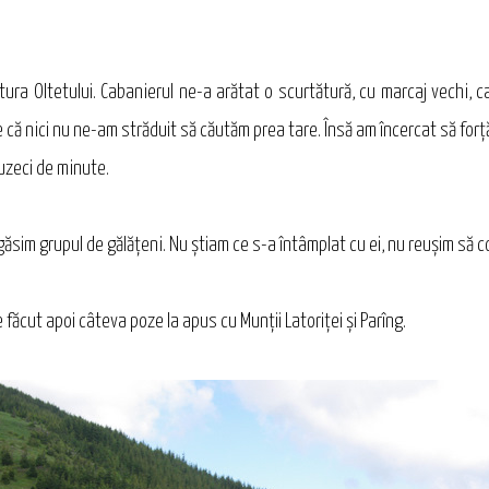
tura Oltetului. Cabanierul ne-a arătat o scurtătură, cu marcaj vechi,
e că nici nu ne-am străduit să căutăm prea tare. Însă am încercat să forţ
ruzeci de minute.
găsim grupul de gălățeni. Nu ştiam ce s-a întâmplat cu ei, nu reuşim să 
făcut apoi câteva poze la apus cu Munţii Latoriței şi Parîng.