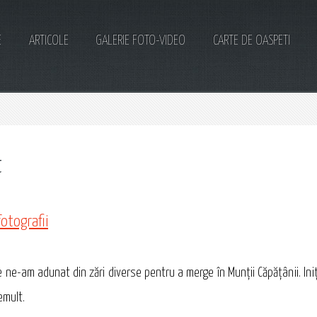
E
ARTICOLE
GALERIE FOTO-VIDEO
CARTE DE OASPETI
t
fotografii
 ne-am adunat din zări diverse pentru a merge în Munţii Căpăţânii. Iniţi
emult.