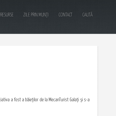
RESURSE
ZILE PRIN MUNȚI
CONTACT
CAUTĂ
ativa a fost a băieţilor de la MecanTurist Galaţi şi s-a