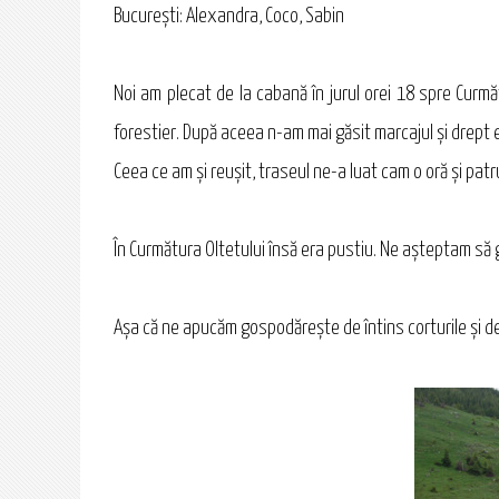
Bucureşti: Alexandra, Coco, Sabin
Noi am plecat de la cabană în jurul orei 18 spre Curmă
forestier. După aceea n-am mai găsit marcajul şi drept 
Ceea ce am şi reuşit, traseul ne-a luat cam o oră şi pat
În Curmătura Oltetului însă era pustiu. Ne aşteptam să 
Aşa că ne apucăm gospodăreşte de întins corturile şi de 