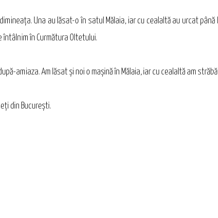
 dimineaţa. Una au lăsat-o în satul Mălaia, iar cu cealaltă au urcat până
 întâlnim în Curmătura Oltetului.
după-amiaza. Am lăsat şi noi o maşină în Mălaia, iar cu cealaltă am străb
ţi din Bucureşti.