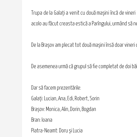
Trupa de la Galaţi a venit cu două maşini încă de vineri
acolo au făcut creasta estică a Parîngului, urmând să ne
De la Braşov am plecat tot două maşini însă doar vineri 
De asemenea urmă că grupul să fie completat de doi băie
Dar să facem prezentările:
Galaţi: Lucian, Ana, Edi, Robert, Sorin
Braşov: Monica, Alin, Dorin, Bogdan
Bran: Ioana
Piatra-Neamt: Doru şi Lucia