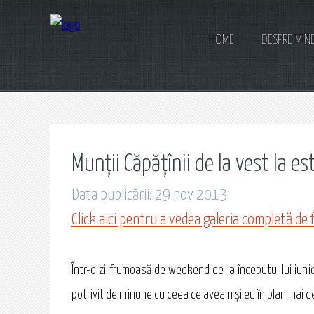
HOME
DESPRE MIN
Munții Căpățînii de la vest la es
Data publicării: 29 nov 2013
Click aici pentru a vedea galeria completă de 
Într-o zi frumoasă de weekend de la începutul lui iunie
potrivit de minune cu ceea ce aveam şi eu în plan mai d