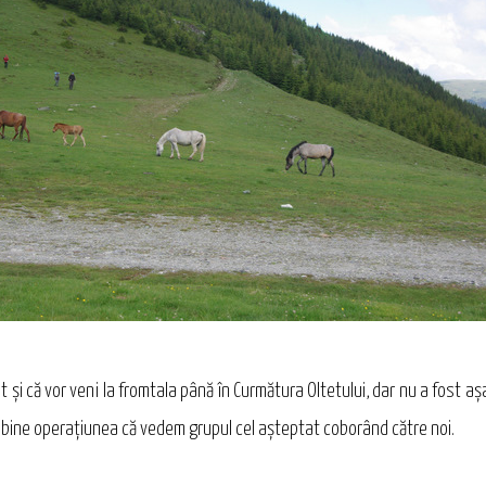
it şi că vor veni la fromtala până în Curmătura Oltetului, dar nu a fost 
at bine operaţiunea că vedem grupul cel aşteptat coborând către noi.