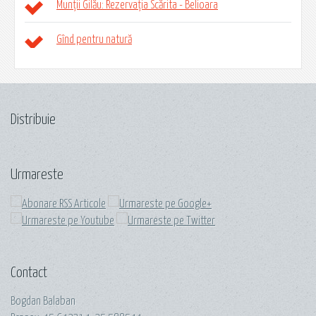
Munții Gilău: Rezervația Scărita - Belioara
Gînd pentru natură
Distribuie
Urmareste
Contact
Bogdan Balaban