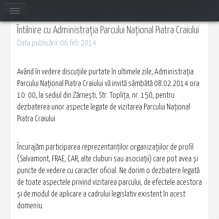
Întilnire cu Administrația Parcului Național Piatra Craiului
Data publicării: 06 feb 2014
Având în vedere discuţiile purtate în ultimele zile, Administraţia
Parcului Naţional Piatra Craiului vă invită sâmbătă 08.02.2014 ora
10: 00, la sediul din Zărneşti, Str. Topliţa, nr. 150, pentru
dezbaterea unor aspecte legate de vizitarea Parcului Naţional
Piatra Craiului.
Încurajăm participarea reprezentanţilor organizaţiilor de profil
(Salvamont, FRAE, CAR, alte cluburi sau asociaţii) care pot avea şi
puncte de vedere cu caracter oficial. Ne dorim o dezbatere legată
de toate aspectele privind vizitarea parcului, de efectele acestora
şi de modul de aplicare a cadrului legislativ existent în acest
domeniu.