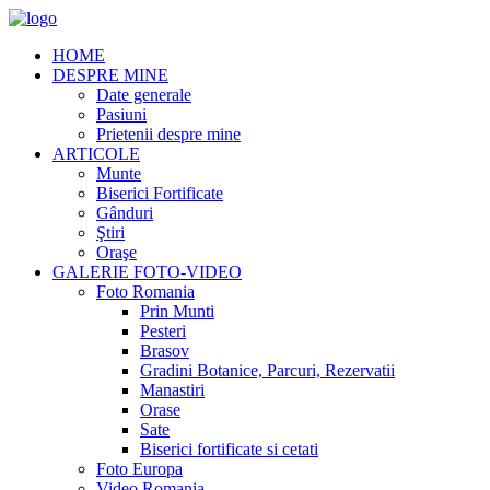
HOME
DESPRE MINE
Date generale
Pasiuni
Prietenii despre mine
ARTICOLE
Munte
Biserici Fortificate
Gânduri
Ştiri
Oraşe
GALERIE FOTO-VIDEO
Foto Romania
Prin Munti
Pesteri
Brasov
Gradini Botanice, Parcuri, Rezervatii
Manastiri
Orase
Sate
Biserici fortificate si cetati
Foto Europa
Video Romania