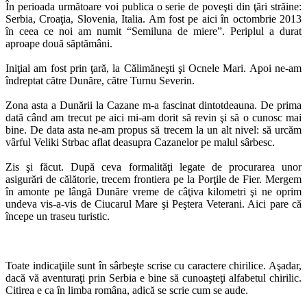
În perioada următoare voi publica o serie de poveşti din ţări străine:
Serbia, Croaţia, Slovenia, Italia. Am fost pe aici în octombrie 2013
în ceea ce noi am numit “Semiluna de miere”. Periplul a durat
aproape două săptămâni.
Iniţial am fost prin ţară, la Călimăneşti şi Ocnele Mari. Apoi ne-am
îndreptat către Dunăre, către Turnu Severin.
Zona asta a Dunării la Cazane m-a fascinat dintotdeauna. De prima
dată când am trecut pe aici mi-am dorit să revin şi să o cunosc mai
bine. De data asta ne-am propus să trecem la un alt nivel: să urcăm
vârful Veliki Strbac aflat deasupra Cazanelor pe malul sârbesc.
Zis şi făcut. După ceva formalităţi legate de procurarea unor
asigurări de călătorie, trecem frontiera pe la Porţile de Fier. Mergem
în amonte pe lângă Dunăre vreme de câţiva kilometri şi ne oprim
undeva vis-a-vis de Ciucarul Mare şi Peştera Veterani. Aici pare că
începe un traseu turistic.
Toate indicaţiile sunt în sârbeşte scrise cu caractere chirilice. Aşadar,
dacă vă aventuraţi prin Serbia e bine să cunoaşteţi alfabetul chirilic.
Citirea e ca în limba româna, adică se scrie cum se aude.