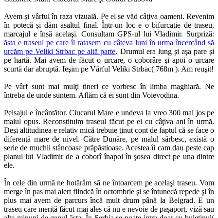
Avem şi vârful în raza vizuală. Pe el se văd câţiva oameni. Revenim
în potecă şi dăm asaltul final. Într-un loc e o bifurcaţie de traseu,
marcajul e însă acelaşi. Consultam GPS-ul lui Vladimir. Surpriză:
ăsta e traseul pe care îl ratasem cu câteva luni în urma încercând să
urcăm pe Veliki Strbac pe altă parte
. Drumul era lung şi aşa pare şi
pe hartă. Mai avem de făcut o urcare, o coborâre şi apoi o urcare
scurtă dar abruptă. Ieşim pe Vârful Veliki Strbac( 768m ). Am reuşit!
Pe vârf sunt mai mulţi tineri ce vorbesc în limba maghiară. Ne
întreba de unde suntem. Aflăm că ei sunt din Voievodina.
Peisajul e încântător. Ciucarul Mare e undeva la vreo 300 mai jos pe
malul opus. Reconstituim traseul făcut pe el cu câţiva ani în urmă.
Deşi altitudinea e relativ mică trebuie ţinut cont de faptul că se face o
diferenţă mare de nivel. Către Dunăre, pe malul sârbesc, există o
serie de muchii stâncoase prăpăstioase. Acestea îi cam dau peste cap
planul lui Vladimir de a coborî înapoi în şosea direct pe una dintre
ele.
În cele din urmă ne hotărâm să ne întoarcem pe acelaşi traseu. Vom
merge în pas mai alert fiindcă în octombrie şi se întunecă repede şi în
plus mai avem de parcurs încă mult drum până la Belgrad. E un
traseu care merită făcut mai ales că nu e nevoie de paşaport, viză sau
alte minuni de genul ăsta. În Serbia se poate intra doar cu buletinul(