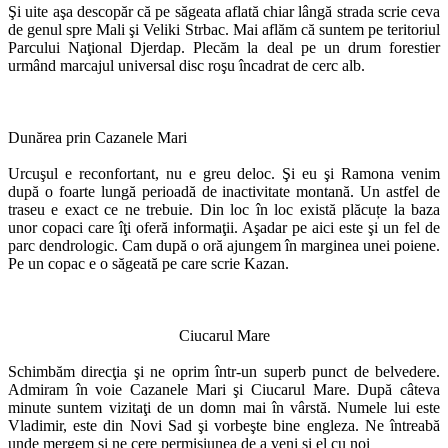
Şi uite aşa descopăr că pe săgeata aflată chiar lângă strada scrie ceva
de genul spre Mali şi Veliki Strbac. Mai aflăm că suntem pe teritoriul
Parcului Naţional Djerdap. Plecăm la deal pe un drum forestier
urmând marcajul universal disc roşu încadrat de cerc alb.
Dunărea prin Cazanele Mari
Urcuşul e reconfortant, nu e greu deloc. Şi eu şi Ramona venim
după o foarte lungă perioadă de inactivitate montană. Un astfel de
traseu e exact ce ne trebuie. Din loc în loc există plăcuțe la baza
unor copaci care îţi oferă informaţii. Aşadar pe aici este şi un fel de
parc dendrologic. Cam după o oră ajungem în marginea unei poiene.
Pe un copac e o săgeată pe care scrie Kazan.
Ciucarul Mare
Schimbăm direcţia şi ne oprim într-un superb punct de belvedere.
Admiram în voie Cazanele Mari şi Ciucarul Mare. După câteva
minute suntem vizitaţi de un domn mai în vârstă. Numele lui este
Vladimir, este din Novi Sad şi vorbeşte bine engleza. Ne întreabă
unde mergem şi ne cere permisiunea de a veni şi el cu noi