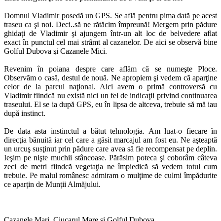
Domnul Vladimir posedă un GPS. Se află pentru pima dată pe acest
traseu ca şi noi. Deci..să ne rătăcim împreună! Mergem prin pădure
ghidaţi de Vladimir şi ajungem într-un alt loc de belvedere aflat
exact în punctul cel mai strâmt al cazanelor. De aici se observă bine
Golful Dubova şi Cazanele Mici.
Revenim în poiana despre care aflăm că se numeşte Ploce.
Observăm o casă, destul de nouă. Ne apropiem şi vedem că aparţine
celor de la parcul naţional. Aici avem o primă controversă cu
Vladimir fiindcă nu există nici un fel de indicaţii privind continuarea
traseului. El se ia după GPS, eu în lipsa de altceva, trebuie să mă iau
după instinct.
De data asta instinctul a bătut tehnologia. Am luat-o fiecare în
direcţia bănuită iar cel care a găsit marcajul am fost eu. Ne aşteaptă
un urcuş susţinut prin pădure care avea să fie recompensat pe deplin.
Ieşim pe nişte muchii stâncoase. Părăsim poteca şi coborâm câteva
zeci de metri fiindcă vegetaţia ne împiedică să vedem totul cum
trebuie. Pe malul românesc admiram o mulţime de culmi împădurite
ce aparţin de Munţii Almăjului.
Cazanele Mari, Ciucarul Mare şi Golful Dubova