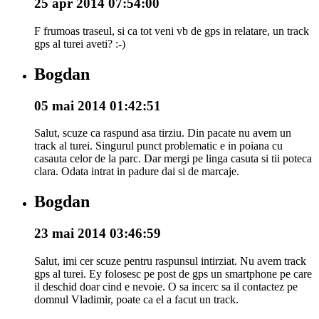
25 apr 2014 07:54:00
F frumoas traseul, si ca tot veni vb de gps in relatare, un track
gps al turei aveti? :-)
Bogdan
05 mai 2014 01:42:51
Salut, scuze ca raspund asa tirziu. Din pacate nu avem un
track al turei. Singurul punct problematic e in poiana cu
casauta celor de la parc. Dar mergi pe linga casuta si tii poteca
clara. Odata intrat in padure dai si de marcaje.
Bogdan
23 mai 2014 03:46:59
Salut, imi cer scuze pentru raspunsul intirziat. Nu avem track
gps al turei. Ey folosesc pe post de gps un smartphone pe care
il deschid doar cind e nevoie. O sa incerc sa il contactez pe
domnul Vladimir, poate ca el a facut un track.