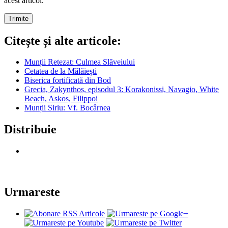
acest articol.
Citește și alte articole:
Munții Retezat: Culmea Slăveiului
Cetatea de la Mălăiești
Biserica fortificată din Bod
Grecia, Zakynthos, episodul 3: Korakonissi, Navagio, White
Beach, Askos, Filippoi
Munții Siriu: Vf. Bocârnea
Distribuie
Urmareste