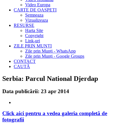
Video Europa
CARTE DE OASPETI
Semneaza
Vizualizeaza
RESURSE
Harta Site
Copyright
Link-uri
ZILE PRIN MUNȚI
Zile prin Munți - WhatsApp
Zile prin Munți - Google Groups
CONTACT
CAUTĂ
Serbia: Parcul National Djerdap
Data publicării: 23 apr 2014
Click aici pentru a vedea galeria completă de
fotografii