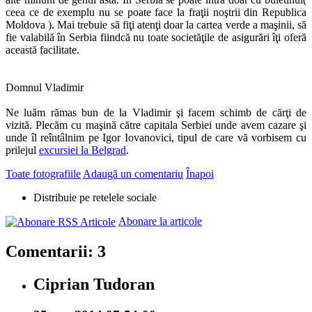
ceea ce de exemplu nu se poate face la fraţii noştrii din Republica
Moldova ). Mai trebuie să fiţi atenţi doar la cartea verde a maşinii, să
fie valabilă în Serbia fiindcă nu toate societăţile de asigurări îţi oferă
această facilitate.
Domnul Vladimir
Ne luăm rămas bun de la Vladimir şi facem schimb de cărţi de
vizită. Plecăm cu maşină către capitala Serbiei unde avem cazare şi
unde îl reîntâlnim pe Igor Iovanovici, tipul de care vă vorbisem cu
prilejul
excursiei la Belgrad
.
Toate fotografiile
Adaugă un comentariu
Înapoi
Distribuie pe retelele sociale
Abonare la articole
Comentarii: 3
Ciprian Tudoran