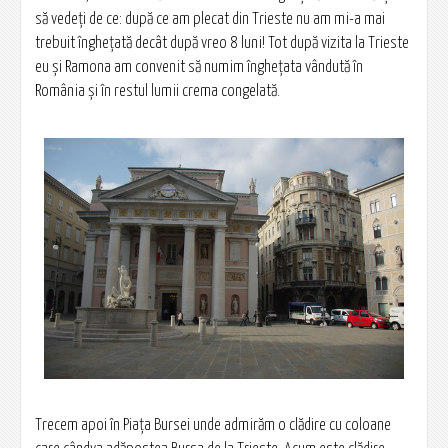
să vedeţi de ce: după ce am plecat din Trieste nu am mi-a mai
trebuit îngheţată decât după vreo 8 luni! Tot după vizita la Trieste
eu şi Ramona am convenit să numim îngheţata vândută în
România şi în restul lumii crema congelată.
Trecem apoi în Piaţa Bursei unde admirăm o clădire cu coloane