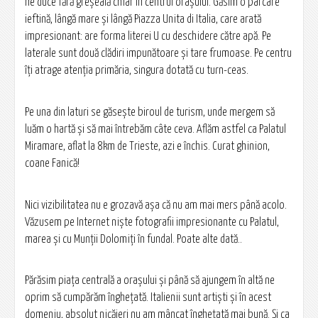
ne duce fără greşeală chiar în centrul oraşului. Găsim o parcare
ieftină, lângă mare şi lângă Piazza Unita di Italia, care arată
impresionant: are forma literei U cu deschidere către apă. Pe
laterale sunt două clădiri impunătoare şi tare frumoase. Pe centru
îţi atrage atenţia primăria, singura dotată cu turn-ceas.
Pe una din laturi se găseşte biroul de turism, unde mergem să
luăm o hartă şi să mai întrebăm câte ceva. Aflăm astfel ca Palatul
Miramare, aflat la 8km de Trieste, azi e închis. Curat ghinion,
coane Fanică!
Nici vizibilitatea nu e grozavă aşa că nu am mai mers până acolo.
Văzusem pe Internet nişte fotografii impresionante cu Palatul,
marea şi cu Munţii Dolomiţi în fundal. Poate alte dată..
Părăsim piaţa centrală a oraşului şi până să ajungem în altă ne
oprim să cumpărăm îngheţată. Italienii sunt artişti şi în acest
domeniu, absolut nicăieri nu am mâncat îngheţată mai bună. Şi ca