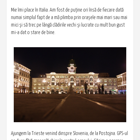
Mie îmi place în Italia. Am fost de puţine ori însă de fiecare dată
numai simplul fapt de a mă plimba prin oraşele mai mari sau mai
mici şi să trec pe lângă clădirile vechi şi lucrate cu mult bun gust
mi-a dat o stare de bine.
Ajungem la Trieste venind dinspre Slovenia, de la Postojna. GPS-ul