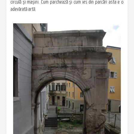
circulă şi maşini. Cum parchează şi cum ies din parcări asta e o
adevărată artă.