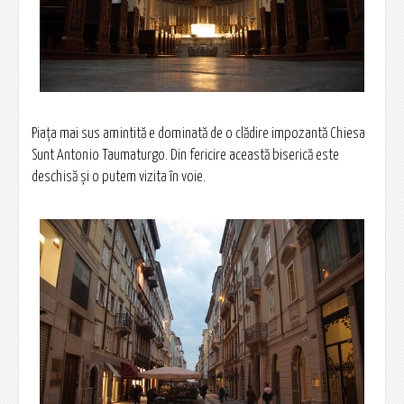
Piaţa mai sus amintită e dominată de o clădire impozantă Chiesa
Sunt Antonio Taumaturgo. Din fericire această biserică este
deschisă şi o putem vizita în voie.