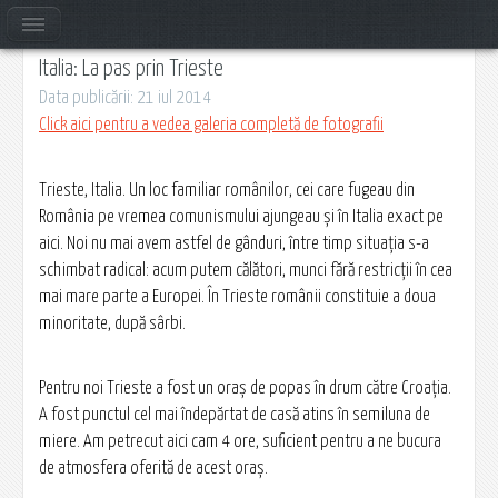
Italia: La pas prin Trieste
Data publicării: 21 iul 2014
Click aici pentru a vedea galeria completă de fotografii
Trieste, Italia. Un loc familiar românilor, cei care fugeau din
România pe vremea comunismului ajungeau și în Italia exact pe
aici. Noi nu mai avem astfel de gânduri, între timp situaţia s-a
schimbat radical: acum putem călători, munci fără restricţii în cea
mai mare parte a Europei. În Trieste românii constituie a doua
minoritate, după sârbi.
Pentru noi Trieste a fost un oraş de popas în drum către Croaţia.
A fost punctul cel mai îndepărtat de casă atins în semiluna de
miere. Am petrecut aici cam 4 ore, suficient pentru a ne bucura
de atmosfera oferită de acest oraş.