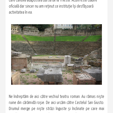
care cândva adăpostea Bursa de la Trieste. Acum este clădire
oficială dar sincer nu am reţinut ce instituţie îşi desfăşoară
activitatea în ea.
Ne îndreptăm de aici către vechiul teatru roman. Au rămas nişte
ruine din cărămidă roşie. De aici urcăm către Castelul San Giusto.
Drumul merge pe nişte străzi înguste şi înclinate pe care mai