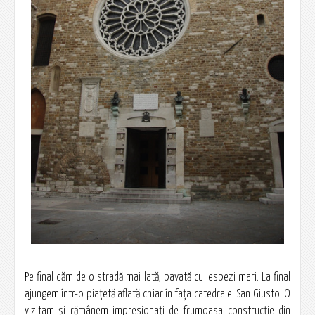
Pe final dăm de o stradă mai lată, pavată cu lespezi mari. La final
ajungem într-o piaţetă aflată chiar în fața catedralei San Giusto. O
vizitam şi rămânem impresionaţi de frumoasa construcţie din