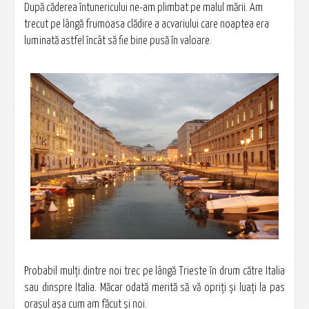
După căderea întunericului ne-am plimbat pe malul mării. Am
trecut pe lângă frumoasa clădire a acvariului care noaptea era
luminată astfel încât să fie bine pusă în valoare.
Probabil mulţi dintre noi trec pe lângă Trieste în drum către Italia
sau dinspre Italia. Măcar odată merită să vă opriţi şi luaţi la pas
oraşul aşa cum am făcut şi noi.