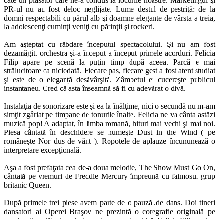
câte un plasator care ne-a condus la locurile noastre. Marketingul şi
PR-ul nu au fost deloc neglijate. Lume destul de pestriţă: de la
domni respectabili cu părul alb şi doamne elegante de vârsta a treia,
la adolescenţi cuminţi veniţi cu părinţii şi rockeri.
Am aşteptat cu răbdare începutul spectacolului. Şi nu am fost
dezamăgit. orchestra şi-a început a început primele acorduri. Felicia
Filip apare pe scenă la puţin timp după aceea. Parcă e mai
strălucitoare ca niciodată. Fiecare pas, fiecare gest a fost atent studiat
şi este de o eleganță desăvârşită. Zâmbetul ei cucereşte publicul
instantaneu. Cred că asta înseamnă să fi cu adevărat o divă.
Instalaţia de sonorizare este şi ea la înălţime, nici o secundă nu m-am
simţit zgâriat pe timpane de tonurile înalte. Felicia ne va cânta astăzi
muzică pop! A adaptat, în limba romană, hituri mai vechi şi mai noi.
Piesa cântată în deschidere se numeşte Dust in the Wind ( pe
româneşte Nor dus de vânt ). Ropotele de aplauze încununează o
interpretare excepţională.
Aşa a fost prefaţata cea de-a doua melodie, The Show Must Go On,
cântată pe vremuri de Freddie Mercury împreună cu faimosul grup
britanic Queen.
După primele trei piese avem parte de o pauză..de dans. Doi tineri
dansatori ai Operei Braşov ne prezintă o coregrafie originală pe