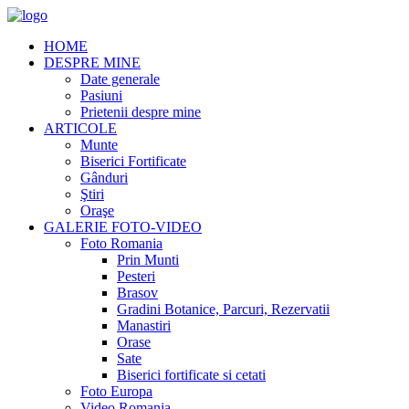
HOME
DESPRE MINE
Date generale
Pasiuni
Prietenii despre mine
ARTICOLE
Munte
Biserici Fortificate
Gânduri
Ştiri
Oraşe
GALERIE FOTO-VIDEO
Foto Romania
Prin Munti
Pesteri
Brasov
Gradini Botanice, Parcuri, Rezervatii
Manastiri
Orase
Sate
Biserici fortificate si cetati
Foto Europa
Video Romania