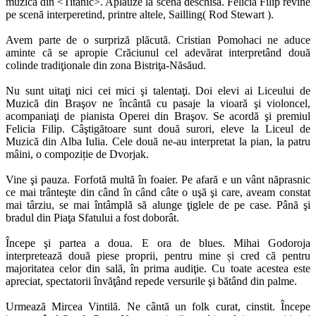
muzica din <Titanic>. Aplauze la scena deschisă. Felicia Filip revine
pe scenă interperetind, printre altele, Sailling( Rod Stewart ).
Avem parte de o surpriză plăcută. Cristian Pomohaci ne aduce
aminte că se apropie Crăciunul cel adevărat interpretând două
colinde tradiţionale din zona Bistriţa-Năsăud.
Nu sunt uitaţi nici cei mici şi talentaţi. Doi elevi ai Liceului de
Muzică din Braşov ne încântă cu pasaje la vioară şi violoncel,
acompaniaţi de pianista Operei din Braşov. Se acordă şi premiul
Felicia Filip. Câştigătoare sunt două surori, eleve la Liceul de
Muzică din Alba Iulia. Cele două ne-au interpretat la pian, la patru
mâini, o compoziție de Dvorjak.
Vine şi pauza. Forfotă multă în foaier. Pe afară e un vânt năprasnic
ce mai trânteşte din când în când câte o uşă şi care, aveam constat
mai târziu, se mai întâmplă să alunge ţiglele de pe case. Până şi
bradul din Piaţa Sfatului a fost doborât.
Începe şi partea a doua. E ora de blues. Mihai Godoroja
interpretează două piese proprii, pentru mine și cred că pentru
majoritatea celor din sală, în prima audiţie. Cu toate acestea este
apreciat, spectatorii învăţând repede versurile şi bătând din palme.
Urmează Mircea Vintilă. Ne cântă un folk curat, cinstit. Începe