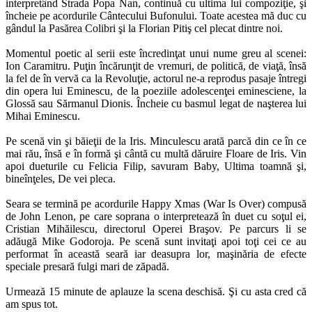
interpretând Strada Popa Nan, continuă cu ultima lui compoziţie, şi
încheie pe acordurile Cântecului Bufonului. Toate acestea mă duc cu
gândul la Pasărea Colibri şi la Florian Pitiş cel plecat dintre noi.
Momentul poetic al serii este încredinţat unui nume greu al scenei:
Ion Caramitru. Puţin încărunţit de vremuri, de politică, de viaţă, însă
la fel de în vervă ca la Revoluţie, actorul ne-a reprodus pasaje întregi
din opera lui Eminescu, de la poeziile adolescenţei eminesciene, la
Glossă sau Sărmanul Dionis. Încheie cu basmul legat de naşterea lui
Mihai Eminescu.
Pe scenă vin şi băieţii de la Iris. Minculescu arată parcă din ce în ce
mai rău, însă e în formă şi cântă cu multă dăruire Floare de Iris. Vin
apoi dueturile cu Felicia Filip, savuram Baby, Ultima toamnă şi,
bineînţeles, De vei pleca.
Seara se termină pe acordurile Happy Xmas (War Is Over) compusă
de John Lenon, pe care soprana o interpretează în duet cu soţul ei,
Cristian Mihăilescu, directorul Operei Braşov. Pe parcurs li se
adăugă Mike Godoroja. Pe scenă sunt invitaţi apoi toţi cei ce au
performat în această seară iar deasupra lor, maşinăria de efecte
speciale presară fulgi mari de zăpadă.
Urmează 15 minute de aplauze la scena deschisă. Şi cu asta cred că
am spus tot.