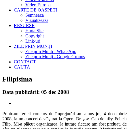
Video Europa
CARTE DE OASPETI
Semneaza
Vizualizeaza
RESURSE
Harta Site
Copyright
Link-uri
ZILE PRIN MUNȚI
Zile prin Munți - WhatsApp
Zile prin Munți - Google Groups
CONTACT
CAUTĂ
Filipisima
Data publicării: 05 dec 2008
Printr-un fericit concurs de împrejurări am ajuns joi, 4 decembrie
2008, la un concert desfăşurat la Opera Braşov. Cap de afiş: Felicia
Filip. Mi-a plăcut organizarea, la intrare fiecare am fost preluaţi de