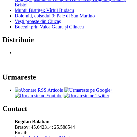
Bristol
Munții Bistriței: Vîrful Budacu
Dolomiți, episodul 9: Pale di San Martino
Vești proaste din Ciucaș
Bucegi: prin Valea Gaura și Clincea
Distribuie
Urmareste
Contact
Bogdan Balaban
Brasov:
45.642314
;
25.588544
Email: