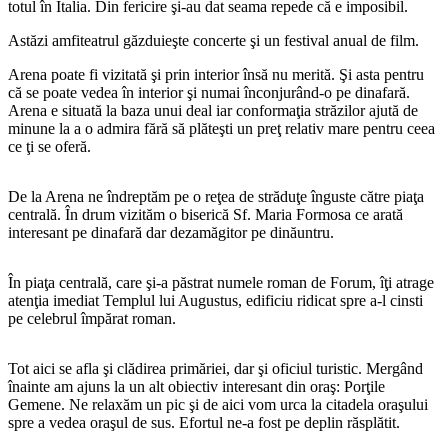
totul în Italia. Din fericire şi-au dat seama repede că e imposibil.
Astăzi amfiteatrul găzduieşte concerte şi un festival anual de film.
Arena poate fi vizitată şi prin interior însă nu merită. Şi asta pentru
că se poate vedea în interior şi numai înconjurând-o pe dinafară.
Arena e situată la baza unui deal iar conformaţia străzilor ajută de
minune la a o admira fără să plăteşti un preţ relativ mare pentru ceea
ce ţi se oferă.
De la Arena ne îndreptăm pe o reţea de străduţe înguste către piaţa
centrală. În drum vizităm o biserică Sf. Maria Formosa ce arată
interesant pe dinafară dar dezamăgitor pe dinăuntru.
În piaţa centrală, care şi-a păstrat numele roman de Forum, îţi atrage
atenţia imediat Templul lui Augustus, edificiu ridicat spre a-l cinsti
pe celebrul împărat roman.
Tot aici se afla şi clădirea primăriei, dar şi oficiul turistic. Mergând
înainte am ajuns la un alt obiectiv interesant din oraş: Porţile
Gemene. Ne relaxăm un pic şi de aici vom urca la citadela oraşului
spre a vedea oraşul de sus. Efortul ne-a fost pe deplin răsplătit.