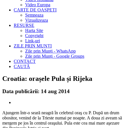
Video Europa
CARTE DE OASPETI
Semneaza
Vizualizeaza
RESURSE
Harta Site
Copyright
Link-uri
ZILE PRIN MUNȚI
Zile prin Munți - WhatsApp
Zile prin Munți - Google Groups
CONTACT
CAUTĂ
Croatia: orașele Pula și Rijeka
Data publicării: 14 aug 2014
Ajungem într-o seară neagră în celebrul oraş cu P. După un drum
obositor, venind de la Trieste numai pe noapte. A doua zi aveam să
mergem pe jos în centrul oraşului. Pula este cea mai mare aşezare