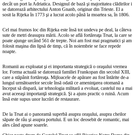
decât un port la Adriatica. Designul de bază şi majoritatea clădirilor i
se datorează arhitectului Anton Gnanb, originar din Trieste. El a
sosit la Rijeka în 1773 şi a lucrat acolo până la moartea sa, în 1806.
Cel mai frumos loc din Rijeka este însă tot undeva pe deal, la câteva
sute de metri deasupra mării. Acolo se află fortăreaţa Trsat, la care se
poate ajunge urcând 561 de trepte. Noi am fost mai pragmatici şi am
folosit maşina din lipsă de timp, că în noiembrie se face repede
noapte.
Romanii au exploatat şi ei importanta strategică o oraşului vremea
lor. Forma actuală se datorează familiei Frankopan din secolul XIII,
care a stăpânit fortăreaţa. Mijloacele de apărare au fost întărite de-a
lungul următoarelor secole însă odată ce ameninţarea otomană a
început să dispară, iar tehnologia militară a evoluat, castelul nu a mai
avut aceeaşi importanţă strategică. Şi a ajuns practic o ruină. Acum
însă este supus unor lucrări de restaurare.
De la Trsat ai o panoramă superbă asupra oraşului, asupra cheilor
săpate de râu şi asupra portului. E un loc deosebit de romantic, mai
ales când apune soarele.