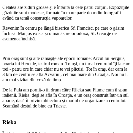
Cetatea are ziduri groase şi e întărită la cele patru colţuri. Expoziţiile
găzduite sunt modeste, formate în mare parte doar din fotografii
având ca temă construcţia vapoarelor.
Revenim în centru pe lângă biserica Sf. Francisc, pe care o găsim
închisă. Mai jos exista şi o mănăstire ortodoxă, Sf. George de
asemenea închisă.
Prin oraş sunt şi alte rămăşiţe ale epocii romane: Arcul lui Sergius,
poarta lui Hercule, teatrul roman. Totuşi, un tur al centrului îţi ia cam
trei - patru ore în care chiar nu te vei plictisi. Tot în oraş, dar cam la
3 km de centru se afla Acvariul, cel mai mare din Croaţia. Noi nu l-
am mai vizitat din criză de timp.
De la Pula am pornit-o în drum către Rijeka sau Fiume cum îi spun
italienii. Rieka, deşi se afla în Croaţia, e un oraş construit într-un stil
aparte, dacă îi privim ahitectura şi modul de organizare a centrului.
Seamănă destul de bine cu Trieste.
Rieka