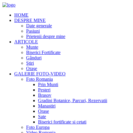
HOME
DESPRE MINE
Date generale
Pasiuni
Prietenii despre mine
ARTICOLE
Munte
Biserici Fortificate
Gânduri
Ştiri
Oraşe
GALERIE FOTO-VIDEO
Foto Romania
Prin Munti
Pesteri
Brasov
Gradini Botanice, Parcuri, Rezervatii
Manastiri
Orase
Sate
Biserici fortificate si cetati
Foto Europa
Video Romania