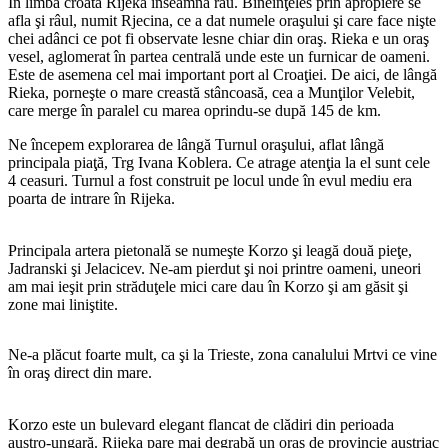
În limba croată Rijeka înseamnă râu. Bineînţeles prin apropiere se
afla şi râul, numit Rjecina, ce a dat numele oraşului şi care face nişte
chei adânci ce pot fi observate lesne chiar din oraş. Rieka e un oraş
vesel, aglomerat în partea centrală unde este un furnicar de oameni.
Este de asemena cel mai important port al Croaţiei. De aici, de lângă
Rieka, porneşte o mare creastă stâncoasă, cea a Munţilor Velebit,
care merge în paralel cu marea oprindu-se după 145 de km.
Ne începem explorarea de lângă Turnul oraşului, aflat lângă
principala piaţă, Trg Ivana Koblera. Ce atrage atenţia la el sunt cele
4 ceasuri. Turnul a fost construit pe locul unde în evul mediu era
poarta de intrare în Rijeka.
Principala artera pietonală se numeşte Korzo şi leagă două pieţe,
Jadranski şi Jelacicev. Ne-am pierdut şi noi printre oameni, uneori
am mai ieşit prin străduţele mici care dau în Korzo şi am găsit şi
zone mai liniştite.
Ne-a plăcut foarte mult, ca şi la Trieste, zona canalului Mrtvi ce vine
în oraş direct din mare.
Korzo este un bulevard elegant flancat de clădiri din perioada
austro-ungară. Rijeka pare mai degrabă un oraş de provincie austriac