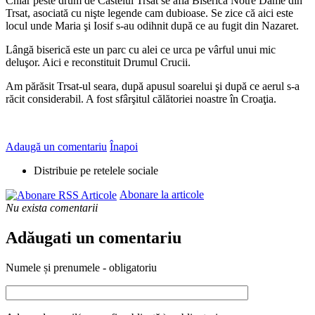
Chiar peste drum de Castelul Trsat se află Biserica Notre Dame din
Trsat, asociată cu nişte legende cam dubioase. Se zice că aici este
locul unde Maria şi Iosif s-au odihnit după ce au fugit din Nazaret.
Lângă biserică este un parc cu alei ce urca pe vârful unui mic
deluşor. Aici e reconstituit Drumul Crucii.
Am părăsit Trsat-ul seara, după apusul soarelui şi după ce aerul s-a
răcit considerabil. A fost sfârşitul călătoriei noastre în Croaţia.
Adaugă un comentariu
Înapoi
Distribuie pe retelele sociale
Abonare la articole
Nu exista comentarii
Adăugati un comentariu
Numele și prenumele - obligatoriu