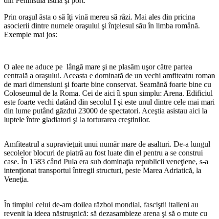
din Peninsula Istria şi port.
Prin oraşul ăsta o să îţi vină mereu să râzi. Mai ales din pricina
asocierii dintre numele oraşului şi înţelesul său în limba română.
Exemple mai jos:
O alee ne aduce pe lângă mare şi ne plasăm uşor către partea
centrală a oraşului. Aceasta e dominată de un vechi amfiteatru roman
de mari dimensiuni şi foarte bine conservat. Seamănă foarte bine cu
Coloseumul de la Roma. Cei de aici îi spun simplu: Arena. Edificiul
este foarte vechi datând din secolul I şi este unul dintre cele mai mari
din lume putând găzdui 23000 de spectatori. Aceştia asistau aici la
luptele între gladiatori şi la torturarea creştinilor.
Amfiteatrul a supravieţuit unui număr mare de asalturi. De-a lungul
secolelor blocuri de piatră au fost luate din el pentru a se construi
case. În 1583 când Pula era sub dominaţia republicii veneţiene, s-a
intenţionat transportul întregii structuri, peste Marea Adriatică, la
Veneţia.
În timplul celui de-am doilea război mondial, fasciştii italieni au
revenit la ideea năstruşnică: să dezasambleze arena şi să o mute cu