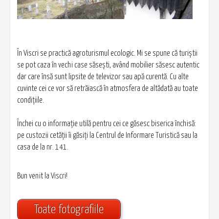
În Viscri se practică agroturismul ecologic. Mi se spune că turiştii
se pot caza în vechi case săseşti, având mobilier săsesc autentic
dar care însă sunt lipsite de televizor sau apă curentă. Cu alte
cuvinte cei ce vor să retrăiască în atmosfera de altădată au toate
condiţiile.
Închei cu o informație utilă pentru cei ce găsesc biserica închisă:
pe custozii cetăţii îi găsiţi la Centrul de Informare Turistică sau la
casa de la nr. 141.
Bun venit la Viscri!
Toate fotografiile