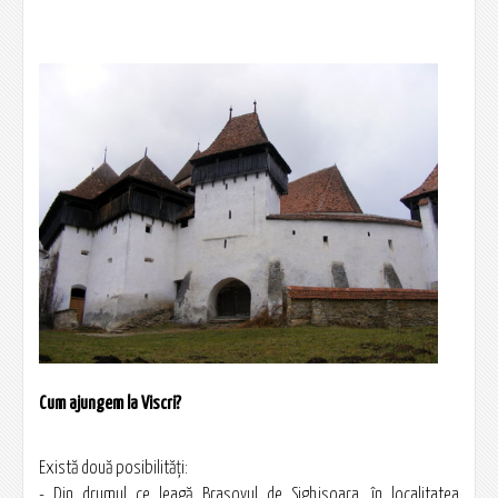
Cum ajungem la Viscri?
Există două posibilităţi:
- Din drumul ce leagă Brașovul de Sighişoara, în localitatea