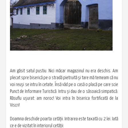
Am găsit satul pustiu. Nici măcar magazinul nu era deschis. Am
plecat spre biserică pe o stradă pietruită şi tare mă temeam că nu
voi reuşi se intru în cetate. Însă văd pe o casă o placă pe care scie
Punct de Informare Turistică. Intru şi dau de o săsoaică simpatică.
Răsuflu uşurat: am noroc! Voi intra în biserica fortificată de la
Viscri!
Doamna deschide poarta cetăţii. Intrarea este taxată cu 2 lei. Iată
ce e de vizitat în interiorul cetăţii: