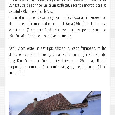
Buneşti, se desprinde un drum asfaltat, recent renovat, care la
capătul a 9km ne aduce la Viscri.
- Din drumul ce leagă Brașovul de Sighişoara, în Rupea, se
desprinde un drum care duce în satul Dacia ( 6km ). De la Dacia la
Viscri sunt 7 km care însă trebuiesc parcurşi pe un drum de
pământ aflat în stare proastă actualmente.
Satul Viscri este un sat tipic săsesc, cu case frumoase, multe
dintre ele vopsite în nuanţe de albastru, cu porţi înalte şi uliţe
largi. Din păcate acum în sat mai vieţuiesc doar 26 de saşi. Restul
populaţiei e completată de români şi ţigani, aceştia din urmă fiind
majoritari.