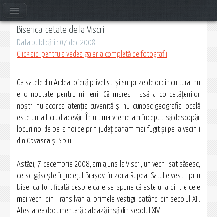
Biserica-cetate de la Viscri
Data publicării: 07 dec 2008
Click aici pentru a vedea galeria completă de fotografii
Ca satele din Ardeal oferă privelişti şi surprize de ordin cultural nu
e o noutate pentru nimeni. Că marea masă a concetăţenilor
noştri nu acorda atenţia cuvenită şi nu cunosc geografia locală
este un alt crud adevăr. În ultima vreme am început să descopăr
locuri noi de pe la noi de prin judeţ dar am mai fugit şi pe la vecinii
din Covasna şi Sibiu.
Astăzi, 7 decembrie 2008, am ajuns la Viscri, un vechi sat săsesc,
ce se găseşte în judeţul Braşov, în zona Rupea. Satul e vestit prin
biserica fortificată despre care se spune că este una dintre cele
mai vechi din Transilvania, primele vestigii datând din secolul XII.
Atestarea documentară datează însă din secolul XIV.