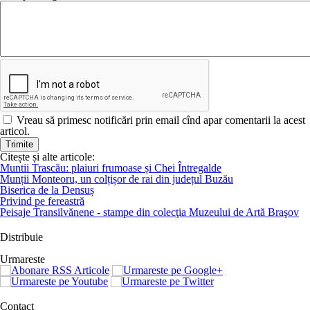
Vreau să primesc notificări prin email cînd apar comentarii la acest
articol.
Citește și alte articole:
Muntii Trascău: plaiuri frumoase și Chei Întregalde
Munții Monteoru, un colțișor de rai din județul Buzău
Biserica de la Densuș
Privind pe fereastră
Peisaje Transilvănene - stampe din colecţia Muzeului de Artă Braşov
Distribuie
Urmareste
Contact