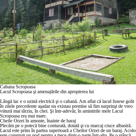
Cabana Scropoasa
Lacul Scropoasa şi amenajările din apropierea lui
Lângă lac e o uzină electrică şi o cabană. Am aflat că lacul fusese golit
în zilele precedente aşadar nu existau premise să fim surprinşi de vreo
viitură mai târziu, în chei. Şi într-adevăr, în amintirile mele Lacul
Scropoasa era mai mare.
Cheile Orzei în amonte, înainte de baraj
Plecăm pe o potecă bine conturată, dotată şi cu marcaj cruce albastră.
Lacul este prins în partea superioară a Cheilor Orzei de un baraj. Acolo
este construit un pod pentru a trece dintr-o parte într-alta. Pe o stâncă