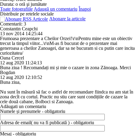
Durata: o oră şi jumătate
Toate fotografiile
Adaugă un comentariu
Înapoi
Distribuie pe retelele sociale
Abonare la articole
Comentarii: 3
Constantin Ceapchi
13 nov 2014 14:25:44
Frumoasa prezentare a Cheilor Orzei!\r\nPentru mine este un obiectiv
trecut la timpul viitor...\r\nM-as fi bucurat de o prezentare mai
generoasa a cheilor Zanoagei, dar sa ne bucuram si cu putin care incita
curiozitatea/
Oana Cercel
12 aug 2020 11:24:13
Buna ziua ! Recomandați mi și mie o cazare in zona Zănoaga. Merci
Bogdan
12 aug 2020 12:10:52
Buna ziua,
Nu sunt în măsură să fac o astfel de recomandare fiindca nu am stat în
zona decît cu cortul. Practic nu stiu care sunt condițiile de cazare la
cele două cabane, Bolboci si Zanoaga.
Adăugati un comentariu
Numele și prenumele - obligatoriu
Adresa de email( nu va fi publicată ) - obligatoriu
Mesaj - obligatoriu