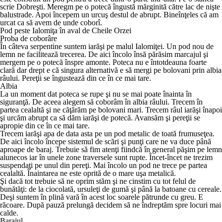
scrie Dobreşti. Meregm pe o potecă îngustă mărginită către lac de nişte
balustrade. Apoi începem un urcuş destul de abrupt. Bineînţeles că am
urcat ca să avem de unde coborî.
Pod peste Ialomiţa în aval de Cheile Orzei
Proba de coborâre
În câteva serpentine suntem iarăşi pe malul Ialomiţei. Un pod nou de
lemn ne facilitează trecerea. De aici încolo însă părăsim marcajul şi
mergem pe o potecă înspre amonte. Poteca nu e întotdeauna foarte
clară dar drept e că singura alternativă e să mergi pe bolovani prin albia
râului. Pereţii se îngustează din ce în ce mai tare.
Albia
La un moment dat poteca se rupe şi nu se mai poate înainta în
siguranţă. De aceea alegem să coborâm în albia râului. Trecem în
partea cealaltă şi ne căţărăm pe bolovani mari. Trecem râul iarăşi înapoi
şi urcăm abrupt ca să dăm iarăşi de potecă. Avansăm şi pereţii se
apropie din ce în ce mai tare.
Trecem iarăşi apa de data asta pe un pod metalic de toată frumuseţea.
De aici încolo începe sistemul de scări şi punţi care ne va duce până
aproape de baraj. Trebuie să fim atenţi fiindcă în general păşim pe lemn
alunecos iar în unele zone traversele sunt rupte. Încet-încet ne trezim
suspendaţi pe unul din pereţi. Mai încolo un pod ne trece pe partea
cealaltă. Înaintarea ne este oprită de o mare uşa metalică.
Şi dacă tot trebuie să ne oprim stăm şi ne cinstim cu tot felul de
bunătăţi: de la ciocolată, ursuleţi de gumă şi până la batoane cu cereale.
Deşi suntem în plină vară în acest loc soarele pătrunde cu greu. E
răcoare. După pauză prelungă decidem să ne îndreptăm spre locuri mai
calde.
Barajul