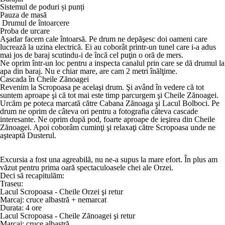
Sistemul de poduri și punți
Pauza de masă
Drumul de întoarcere
Proba de urcare
Aşadar facem cale întoarsă. Pe drum ne depăşesc doi oameni care
lucrează la uzina electrică. Ei au coborât printr-un tunel care i-a adus
mai jos de baraj scutindu-i de încă cel puţin o oră de mers.
Ne oprim într-un loc pentru a inspecta canalul prin care se dă drumul la
apa din baraj. Nu e chiar mare, are cam 2 metri înălţime.
Cascada în Cheile Zănoagei
Revenim la Scropoasa pe acelaşi drum. Şi având în vedere că tot
suntem aproape şi că tot mai este timp parcurgem şi Cheile Zănoagei.
Urcăm pe poteca marcată către Cabana Zănoaga şi Lacul Bolboci. Pe
drum ne oprim de câteva ori pentru a fotografia câteva cascade
interesante. Ne oprim după pod, foarte aproape de ieşirea din Cheile
Zănoagei. Apoi coborâm cuminţi şi relaxaţi către Scropoasa unde ne
aşteaptă Dusterul.
Excursia a fost una agreabilă, nu ne-a supus la mare efort. În plus am
văzut pentru prima oară spectaculoasele chei ale Orzei.
Deci să recapitulăm:
Traseu:
Lacul Scropoasa - Cheile Orzei şi retur
Marcaj: cruce albastră + nemarcat
Durata: 4 ore
Lacul Scropoasa - Cheile Zănoagei şi retur
Marcaj: cruce albastră