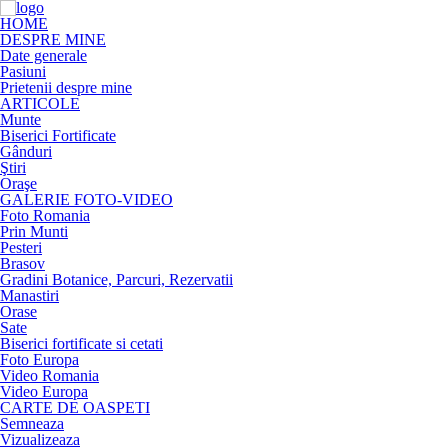
HOME
DESPRE MINE
Date generale
Pasiuni
Prietenii despre mine
ARTICOLE
Munte
Biserici Fortificate
Gânduri
Ştiri
Oraşe
GALERIE FOTO-VIDEO
Foto Romania
Prin Munti
Pesteri
Brasov
Gradini Botanice, Parcuri, Rezervatii
Manastiri
Orase
Sate
Biserici fortificate si cetati
Foto Europa
Video Romania
Video Europa
CARTE DE OASPETI
Semneaza
Vizualizeaza