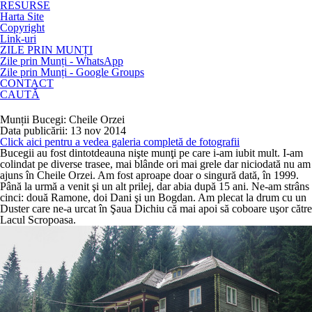
RESURSE
Harta Site
Copyright
Link-uri
ZILE PRIN MUNȚI
Zile prin Munți - WhatsApp
Zile prin Munți - Google Groups
CONTACT
CAUTĂ
Munții Bucegi: Cheile Orzei
Data publicării: 13 nov 2014
Click aici pentru a vedea galeria completă de fotografii
Bucegii au fost dintotdeauna nişte munţi pe care i-am iubit mult. I-am
colindat pe diverse trasee, mai blânde ori mai grele dar niciodată nu am
ajuns în Cheile Orzei. Am fost aproape doar o singură dată, în 1999.
Până la urmă a venit şi un alt prilej, dar abia după 15 ani. Ne-am strâns
cinci: două Ramone, doi Dani şi un Bogdan. Am plecat la drum cu un
Duster care ne-a urcat în Şaua Dichiu că mai apoi să coboare uşor către
Lacul Scropoasa.