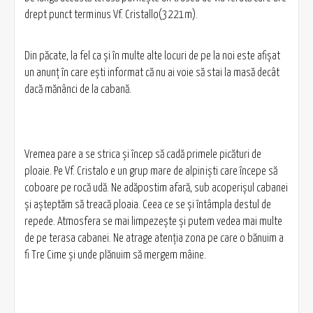
drept punct terminus Vf. Cristallo(3221m).
Din păcate, la fel ca şi în multe alte locuri de pe la noi este afişat
un anunţ în care eşti informat că nu ai voie să stai la masă decât
dacă mănânci de la cabană.
Vremea pare a se strica şi încep să cadă primele picături de
ploaie. Pe Vf. Cristalo e un grup mare de alpinişti care începe să
coboare pe rocă udă. Ne adăpostim afară, sub acoperişul cabanei
şi aşteptăm să treacă ploaia. Ceea ce se şi întâmpla destul de
repede. Atmosfera se mai limpezeşte şi putem vedea mai multe
de pe terasa cabanei. Ne atrage atenţia zona pe care o bănuim a
fi Tre Cime şi unde plănuim să mergem mâine.