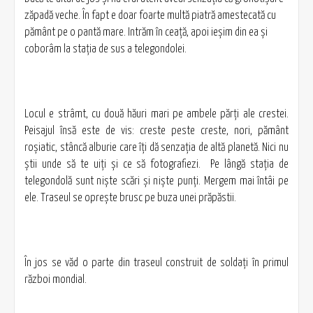
zăpadă veche. În fapt e doar foarte multă piatră amestecată cu
pământ pe o pantă mare. Intrăm în ceaţă, apoi ieşim din ea şi
coborâm la staţia de sus a telegondolei.
Locul e strâmt, cu două hăuri mari pe ambele părţi ale crestei.
Peisajul însă este de vis: creste peste creste, nori, pământ
roşiatic, stâncă alburie care îţi dă senzaţia de altă planetă. Nici nu
ştii unde să te uiţi şi ce să fotografiezi. Pe lângă staţia de
telegondolă sunt nişte scări şi nişte punţi. Mergem mai întâi pe
ele. Traseul se opreşte brusc pe buza unei prăpăstii.
În jos se văd o parte din traseul construit de soldaţi în primul
război mondial.