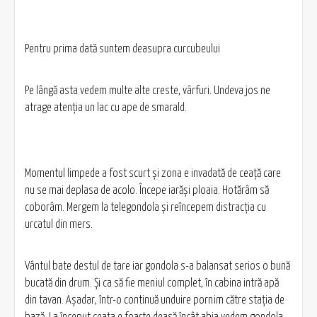
Pentru prima dată suntem deasupra curcubeului
Pe lângă asta vedem multe alte creste, vârfuri. Undeva jos ne
atrage atenţia un lac cu ape de smarald.
Momentul limpede a fost scurt şi zona e invadată de ceaţă care
nu se mai deplasa de acolo. Începe iarăşi ploaia. Hotărâm să
coborâm. Mergem la telegondola şi reîncepem distracţia cu
urcatul din mers.
Vântul bate destul de tare iar gondola s-a balansat serios o bună
bucată din drum. Şi ca să fie meniul complet, în cabina intră apă
din tavan. Aşadar, într-o continuă unduire pornim către staţia de
bază. La început ceaţa e foarte deasă încât abia vedem gondola