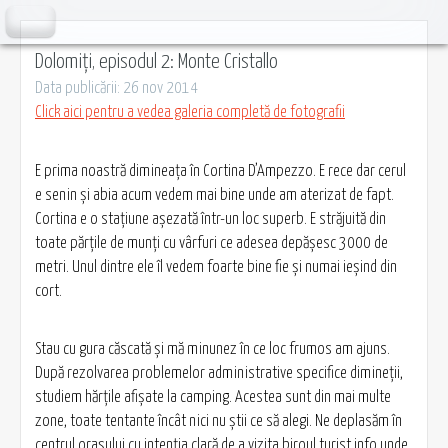
Dolomiți, episodul 2: Monte Cristallo
Data publicării: 26 nov 2014
Click aici pentru a vedea galeria completă de fotografii
E prima noastră dimineaţa în Cortina D’Ampezzo. E rece dar cerul
e senin şi abia acum vedem mai bine unde am aterizat de fapt.
Cortina e o staţiune aşezată într-un loc superb. E străjuită din
toate părţile de munţi cu vârfuri ce adesea depăşesc 3000 de
metri. Unul dintre ele îl vedem foarte bine fie şi numai ieşind din
cort.
Stau cu gura căscată şi mă minunez în ce loc frumos am ajuns.
După rezolvarea problemelor administrative specifice dimineţii,
studiem hărţile afişate la camping. Acestea sunt din mai multe
zone, toate tentante încât nici nu ştii ce să alegi. Ne deplasăm în
centrul oraşului cu intenţia clară de a vizita biroul turist info unde