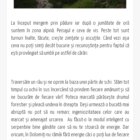
La început mergem prin pădure iar după o jumătate de oră
suntem în zona alpină. Peisajul e ceva de vis. Peste tot sunt
turnuri înalte, tăcute, creşte zimţate şi ascuţite. Când vezi aşa
ceva nu poţi simţi decât bucurie şi recunoştinţa pentru faptul că
eşti provilegiat să umbli pe astfel de cărări.
Traversăm un râu şi ne oprim la baza unei pârtii de schi. Stăm tot
timpul cu ochii în sus încercând să prindem fiecare amănunt şi să
ne bucurăm de fiecare vârf. Poteca marcată părăseşte drumul
forestier şi pleacă undeva în dreapta. Deşi urmează o bucată mai
abruptă nu pot să nu remarc ingeniozitataea celor care au
marcat şi amenajat urcarea. Au făcut-o la modul inteligent cu
serpentine bine gândite care să nu te stoarcă de energie. Dar
oricum, în Dolomiţi nu rămâi fără energie căci o poţi lua de fiecare