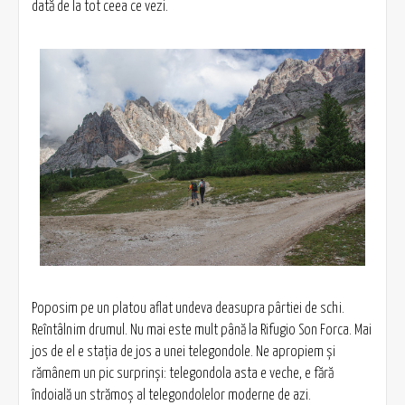
dată de la tot ceea ce vezi.
Poposim pe un platou aflat undeva deasupra pârtiei de schi.
Reîntâlnim drumul. Nu mai este mult până la Rifugio Son Forca. Mai
jos de el e staţia de jos a unei telegondole. Ne apropiem şi
rămânem un pic surprinşi: telegondola asta e veche, e fără
îndoială un strămoş al telegondolelor moderne de azi.