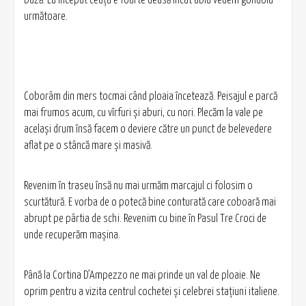
următoare.
Coborâm din mers tocmai când ploaia încetează. Peisajul e parcă
mai frumos acum, cu vîrfuri şi aburi, cu nori. Plecăm la vale pe
acelaşi drum însă facem o deviere către un punct de belevedere
aflat pe o stâncă mare şi masivă.
Revenim în traseu însă nu mai urmăm marcajul ci folosim o
scurtătură. E vorba de o potecă bine conturată care coboară mai
abrupt pe pârtia de schi. Revenim cu bine în Pasul Tre Croci de
unde recuperăm maşina.
Până la Cortina D’Ampezzo ne mai prinde un val de ploaie. Ne
oprim pentru a vizita centrul cochetei şi celebrei staţiuni italiene.