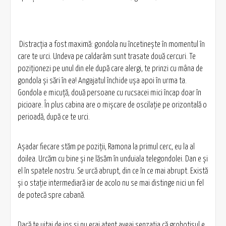
Distracţia a fost maximă: gondola nu încetineşte în momentul în
care te urci. Undeva pe caldarâm sunt trasate două cercuri. Te
poziţionezi pe unul din ele după care alergi, te prinzi cu mâna de
gondola şi sări în ea! Angajatul închide uşa apoi în urma ta.
Gondola e micuţă, două persoane cu rucsacei mici încap doar în
picioare. În plus cabina are o mişcare de oscilaţie pe orizontală o
perioadă, după ce te urci.
Aşadar fiecare stăm pe poziţii, Ramona la primul cerc, eu la al
doilea. Urcăm cu bine şi ne lăsăm în unduiala telegondolei. Dan e şi
el în spatele nostru. Se urcă abrupt, din ce în ce mai abrupt. Există
şi o staţie intermediară iar de acolo nu se mai distinge nici un fel
de potecă spre cabană.
Dacă te uitai de jos şi nu erai atent aveai senzaţia că grohotişul e