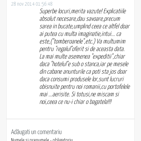
28 nov 2014 01:56:48
Superbe locuri,merita vazute! Explicatiile
absolut necesare,dau savoare,precum
sarea in bucate,umplind ceea ce altfel doar
ai putea cu multa imaginatie,intui... ca
este,("tomberoanele",etc.) Va multumim
pentru "regalul"oferit si de aceasta data.
La mai multe asemenea "expeditii",chiar
daca "hotelul"e sub o stanca,iar pe mesele
din cabane anunturile ca poti sta jos doar
daca consumi produsele lor,sunt lucruri
obisnuite pentru noi romanii,cu portofelele
mai ...aerisite. Si totusi,ne miscam si
noi,ceea ce nu-i chiar o bagatela!!!
Adăugati un comentariu
Numele și prenumele - obligatoriu