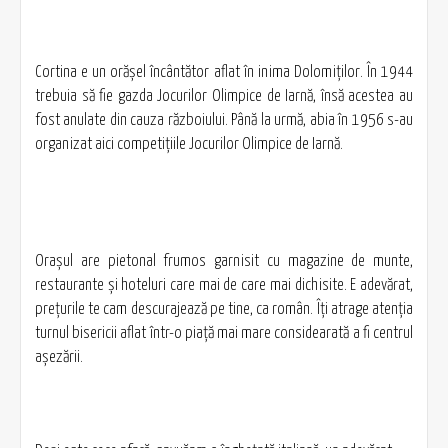
Cortina e un orăşel încântător aflat în inima Dolomiţilor. În 1944
trebuia să fie gazda Jocurilor Olimpice de Iarnă, însă acestea au
fost anulate din cauza războiului. Până la urmă, abia în 1956 s-au
organizat aici competiţiile Jocurilor Olimpice de Iarnă.
Oraşul are pietonal frumos garnisit cu magazine de munte,
restaurante şi hoteluri care mai de care mai dichisite. E adevărat,
preţurile te cam descurajează pe tine, ca român. Îţi atrage atenţia
turnul bisericii aflat într-o piaţă mai mare considearată a fi centrul
aşezării.