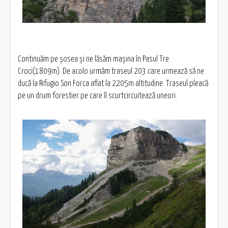
Continuăm pe şosea şi ne lăsăm maşina în Pasul Tre
Croci(1809m). De acolo urmăm traseul 203 care urmează să ne
ducă la Rifugio Son Forca aflat la 2205m altitudine. Traseul pleacă
pe un drum forestier pe care îl scurtcircuitează uneori.