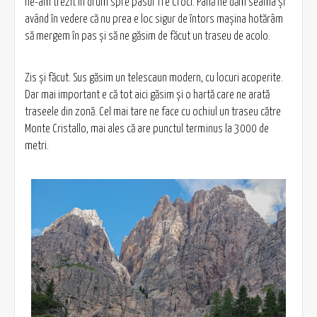
ne-am trezit în drum spre pasul Tre Croci. Până ne dăm seama şi
având în vedere că nu prea e loc sigur de întors maşina hotărâm
să mergem în pas şi să ne găsim de făcut un traseu de acolo.
Zis şi făcut. Sus găsim un telescaun modern, cu locuri acoperite.
Dar mai important e că tot aici găsim şi o hartă care ne arată
traseele din zonă. Cel mai tare ne face cu ochiul un traseu către
Monte Cristallo, mai ales că are punctul terminus la 3000 de
metri.