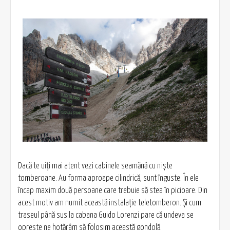
Dacă te uiţi mai atent vezi cabinele seamănă cu nişte
tomberoane. Au forma aproape cilindrică, sunt înguste. În ele
încap maxim două persoane care trebuie să stea în picioare. Din
acest motiv am numit această instalaţie teletomberon. Şi cum
traseul până sus la cabana Guido Lorenzi pare că undeva se
opreşte ne hotărâm să folosim această gondolă.