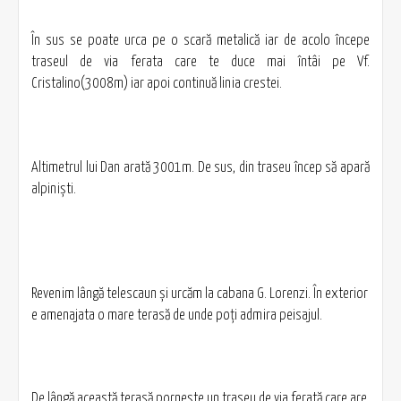
În sus se poate urca pe o scară metalică iar de acolo începe
traseul de via ferata care te duce mai întâi pe Vf.
Cristalino(3008m) iar apoi continuă linia crestei.
Altimetrul lui Dan arată 3001m. De sus, din traseu încep să apară
alpinişti.
Revenim lângă telescaun şi urcăm la cabana G. Lorenzi. În exterior
e amenajata o mare terasă de unde poţi admira peisajul.
De lângă această terasă porneşte un traseu de via ferată care are