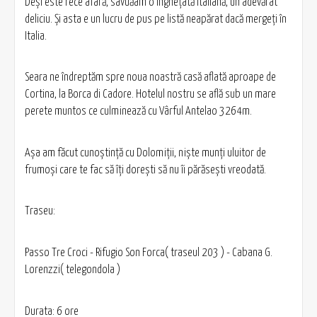
Deşi este rece afară, savuăam o îngheţată italiană, un adevărat
deliciu. Şi asta e un lucru de pus pe listă neapărat dacă mergeţi în
Italia.
Seara ne îndreptăm spre noua noastră casă aflată aproape de
Cortina, la Borca di Cadore. Hotelul nostru se află sub un mare
perete muntos ce culminează cu Vârful Antelao 3264m.
Aşa am făcut cunoştinţă cu Dolomiţii, nişte munţi uluitor de
frumoşi care te fac să îţi doreşti să nu îi părăseşti vreodată.
Traseu:
Passo Tre Croci - Rifugio Son Forca( traseul 203 ) - Cabana G.
Lorenzzi( telegondola )
Durata: 6 ore