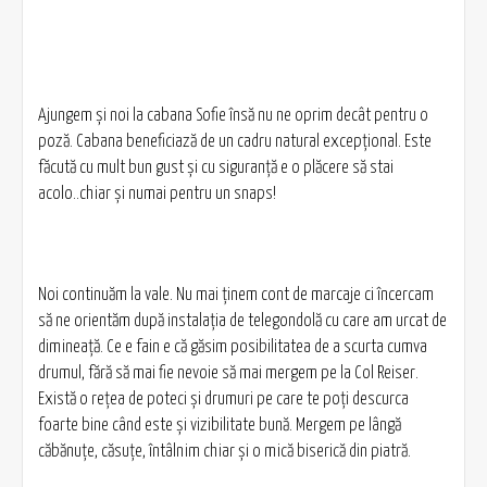
Ajungem şi noi la cabana Sofie însă nu ne oprim decât pentru o
poză. Cabana beneficiază de un cadru natural excepţional. Este
făcută cu mult bun gust şi cu siguranţă e o plăcere să stai
acolo..chiar şi numai pentru un snaps!
Noi continuăm la vale. Nu mai ţinem cont de marcaje ci încercam
să ne orientăm după instalaţia de telegondolă cu care am urcat de
dimineaţă. Ce e fain e că găsim posibilitatea de a scurta cumva
drumul, fără să mai fie nevoie să mai mergem pe la Col Reiser.
Există o reţea de poteci şi drumuri pe care te poţi descurca
foarte bine când este şi vizibilitate bună. Mergem pe lângă
căbănuţe, căsuţe, întâlnim chiar şi o mică biserică din piatră.