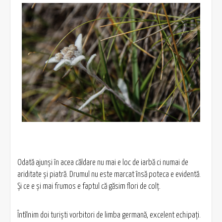
Odată ajunşi în acea căldare nu mai e loc de iarbă ci numai de
ariditate şi piatră. Drumul nu este marcat însă poteca e evidentă.
Şi ce e şi mai frumos e faptul că găsim flori de colţ.
Întîlnim doi turişti vorbitori de limba germană, excelent echipaţi.