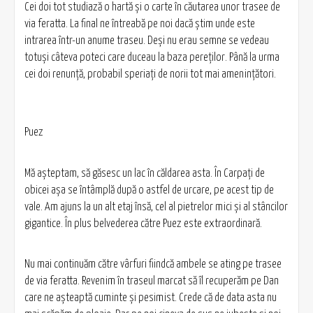
Cei doi tot studiază o hartă şi o carte în căutarea unor trasee de
via feratta. La final ne întreabă pe noi dacă ştim unde este
intrarea într-un anume traseu. Deşi nu erau semne se vedeau
totuşi câteva poteci care duceau la baza pereţilor. Până la urma
cei doi renunţă, probabil speriaţi de norii tot mai ameninţători.
Puez
Mă aşteptam, să găsesc un lac în căldarea asta. În Carpaţi de
obicei aşa se întâmplă după o astfel de urcare, pe acest tip de
vale. Am ajuns la un alt etaj însă, cel al pietrelor mici şi al stâncilor
gigantice. În plus belvederea către Puez este extraordinară.
Nu mai continuăm către vârfuri fiindcă ambele se ating pe trasee
de via feratta. Revenim în traseul marcat să îl recuperăm pe Dan
care ne aşteaptă cuminte şi pesimist. Crede că de data asta nu