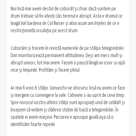
Noi încă mai avem destul de coborât şi chiar dacă suntem pe
drum trebuie să fin atenţi căci terenul e abrupt. Asta e drumul ce
leagă Val Gardena de Col Raiser şi abia acum am înţeles de ce e
restricţionată circulaţia pe acest drum.
Coborâm şi trecem în revistă numerele de pe stâlpii telegondolei.
Dan monitorizează permanent altitudinea. Deşi am mers mult şi
abrupt uneori, tot mai avem. Facem o pauză lângă un izvor cu apă
rece şi limpede. Profităm şi facem plinul.
Ar mai fi vreo 6 stâlpi. Genunchii ne obosesc însă nu avem ce face
şi mergem cu convingere la vale. Cabinele s-au oprit de ceva timp.
Spre norocul nostru ultimii stâlpi sunt apropiaţi unul de celălalt şi
începem să vedem şi clădirea staţiei de bază a telegondolei. În
spatele ei avem maşina. Parcarea e aproape goală aşa că o
identificăm foarte repede.