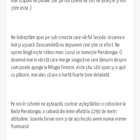
mai scăpăm de ploaie. Dar pe noi cineva de sus ne iubeşte şi noi
ştim asta :)
Ne îndreptăm apoi pe sub creasta care vârful Seceda. Urcarea e
lină şi uşoară. Deocamdată nu depunem cine ştie ce efort. Ne
oprim lângă nişte stânci mari. Locul se numeşte Pieralongia. O
doamnă mai în vârstă care merge singură ne cere lămuriri despre
cum poate ajunge la Rifugio Firenze. Asta ştiu să îi spun şi o ajut
cu plăcere, mai ales că are o hartă foarte bine detaliată.
Pe noi în schimb ne aşteaptă, contrar aşteptărilor o coborâre la
Baita Pieralongia, o cabană din lemn aflată la 2290 de metri
altitudine. Soarele biruie norii şi de aici încolo avem numai vreme
frumoasă.