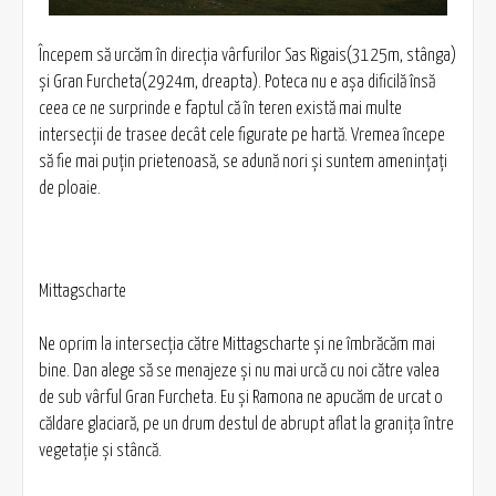
Începem să urcăm în direcţia vârfurilor Sas Rigais(3125m, stânga)
şi Gran Furcheta(2924m, dreapta). Poteca nu e aşa dificilă însă
ceea ce ne surprinde e faptul că în teren există mai multe
intersecţii de trasee decât cele figurate pe hartă. Vremea începe
să fie mai puţin prietenoasă, se adună nori şi suntem ameninţaţi
de ploaie.
Mittagscharte
Ne oprim la intersecţia către Mittagscharte şi ne îmbrăcăm mai
bine. Dan alege să se menajeze şi nu mai urcă cu noi către valea
de sub vârful Gran Furcheta. Eu şi Ramona ne apucăm de urcat o
căldare glaciară, pe un drum destul de abrupt aflat la graniţa între
vegetaţie şi stâncă.