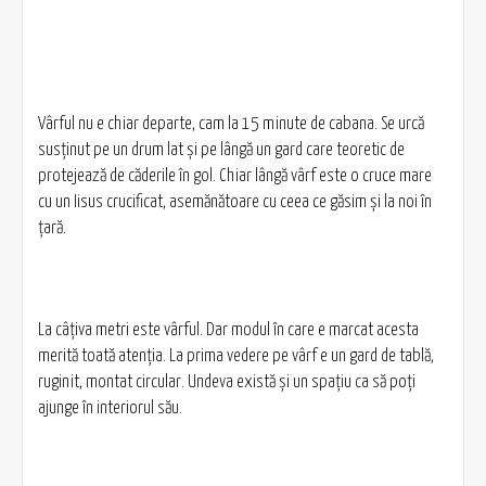
Vârful nu e chiar departe, cam la 15 minute de cabana. Se urcă
susţinut pe un drum lat şi pe lângă un gard care teoretic de
protejează de căderile în gol. Chiar lângă vârf este o cruce mare
cu un Iisus crucificat, asemănătoare cu ceea ce găsim şi la noi în
ţară.
La câţiva metri este vârful. Dar modul în care e marcat acesta
merită toată atenţia. La prima vedere pe vârf e un gard de tablă,
ruginit, montat circular. Undeva există şi un spaţiu ca să poţi
ajunge în interiorul său.