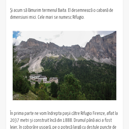
Şi acum să lămurim termenul Baita. El desemnează o cabană de
dimensiuni mici. Cele mari se numesc Rifugio.
În prima parte ne vom îndrepta paşii către Rifugio Firenze, aflat la
2037 metri şi construit încă din 1888. Drumul până aici a fost
lejer, în coborâre uşoară, pe o potecă largă cu destule puncte de