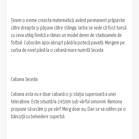
Ţinem o vreme creasta matematică, având permanent prăpastie
către dreapta şi păşune către stânga. Iarba se vede că fost tunsă
cu ceva utilaj fiindcă a rămas un model demn de stadioanele de
fotbal. Coborâm apoi abrupt până la potecă pavată. Mergem pe
curba de nivel până la o cabană mare numită Seceda.
Cabana Seceda
Cabana asta nu e doar cabană ci şi staţia superioară a unei
telecabine. Este situată la 2450m sub vârful omonim. Ramona
propune să urcăm şi pe vârf. Merg doar eu, Dan se va odihni pe o
băncuţă cu belvedere superbă.