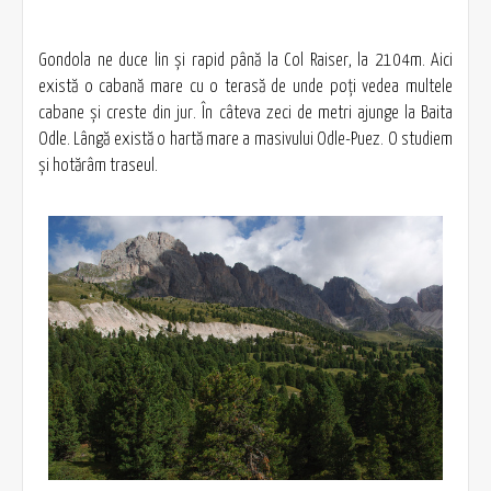
Gondola ne duce lin şi rapid până la Col Raiser, la 2104m. Aici
există o cabană mare cu o terasă de unde poţi vedea multele
cabane şi creste din jur. În câteva zeci de metri ajunge la Baita
Odle. Lângă există o hartă mare a masivului Odle-Puez. O studiem
şi hotărâm traseul.