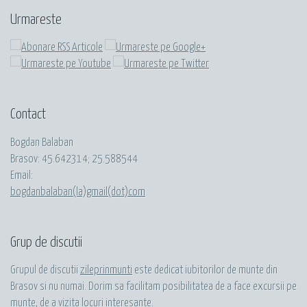
Urmareste
Contact
Bogdan Balaban
Brasov:
45.642314
;
25.588544
Email:
bogdanbalaban(la)gmail(dot)com
Grup de discutii
Grupul de discutii
zileprinmunti
este dedicat iubitorilor de munte din
Brasov si nu numai. Dorim sa facilitam posibilitatea de a face excursii pe
munte, de a vizita locuri interesante.