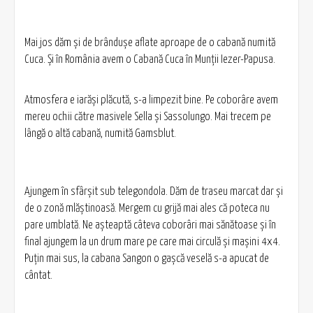
Mai jos dăm şi de brânduşe aflate aproape de o cabană numită
Cuca. Şi în România avem o Cabană Cuca în Munţii Iezer-Papusa.
Atmosfera e iarăşi plăcută, s-a limpezit bine. Pe coborâre avem
mereu ochii către masivele Sella şi Sassolungo. Mai trecem pe
lângă o altă cabană, numită Gamsblut.
Ajungem în sfârşit sub telegondola. Dăm de traseu marcat dar şi
de o zonă mlăştinoasă. Mergem cu grijă mai ales că poteca nu
pare umblată. Ne aşteaptă câteva coborâri mai sănătoase şi în
final ajungem la un drum mare pe care mai circulă şi maşini 4x4.
Puţin mai sus, la cabana Sangon o gaşcă veselă s-a apucat de
cântat.