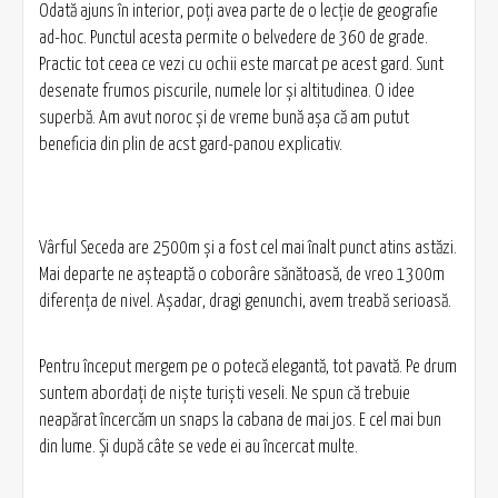
Odată ajuns în interior, poţi avea parte de o lecţie de geografie
ad-hoc. Punctul acesta permite o belvedere de 360 de grade.
Practic tot ceea ce vezi cu ochii este marcat pe acest gard. Sunt
desenate frumos piscurile, numele lor şi altitudinea. O idee
superbă. Am avut noroc şi de vreme bună aşa că am putut
beneficia din plin de acst gard-panou explicativ.
Vârful Seceda are 2500m şi a fost cel mai înalt punct atins astăzi.
Mai departe ne aşteaptă o coborâre sănătoasă, de vreo 1300m
diferenţa de nivel. Aşadar, dragi genunchi, avem treabă serioasă.
Pentru început mergem pe o potecă elegantă, tot pavată. Pe drum
suntem abordaţi de nişte turişti veseli. Ne spun că trebuie
neapărat încercăm un snaps la cabana de mai jos. E cel mai bun
din lume. Şi după câte se vede ei au încercat multe.