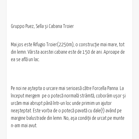
Gruppo Puez, Sella şi Cabana Troier
Mai jos este Rifugio Troier(2250m), o construcţie mai mare, tot
din lemn. Vârsta acestei cabane este de 150 de ani. Aproape de
ea se află un lac.
Pe noi ne aştepta o urcare mai serioasă către Forcella Panna. La
început mergem pe o potecă normală strâmtă, coborâm uşor şi
urcăm mai abrupt până într-un loc unde primim un ajutor
neaşteptat. Este vorba de o potecă pavată cu dale(!) având pe
margine balustrade din lemn. No, aşa condiţii de urcat pe munte
n-am mai avut.