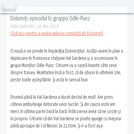
Dolomiți, episodul 6: gruppo Odle-Puez
Data publicării: 16 dec 2014
Click aici pentru a vedea galeria completă de fotografii
O nouă zi ne prinde în împărăţia Dolomiţilor. Astăzi avem în plan o
deplasare în frumoasa staţiune Val Gardena şi o ascensiune în
grupa Munţilor Odle-Puez. Citisem cu o seară înainte câte ceva
despre traseu. Realitatea însă a fost, că de obicei în ultimele zile,
peste toate aşteptările. Şi asta în sensul bun.
Drumul până la Val Gardena a durat destul de mult. Am prins
câteva ambuteiaje datorate unor lucrări. Şi din cauza asta am
mers în ultima parte bară la bară. Întârzierea avea să ne coste şi
la propriu. Citisem că din Val Gardena se poate ajunge cu maşina
până aproape de Col Reiser, la 2100m. Şi n-a fost aşa.