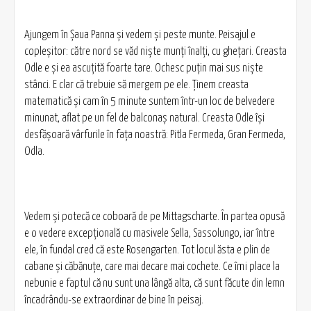
Ajungem în Şaua Panna şi vedem şi peste munte. Peisajul e
copleşitor: către nord se văd nişte munţi înalţi, cu gheţari. Creasta
Odle e şi ea ascuţită foarte tare. Ochesc puţin mai sus nişte
stânci. E clar că trebuie să mergem pe ele. Ţinem creasta
matematică şi cam în 5 minute suntem într-un loc de belvedere
minunat, aflat pe un fel de balconaş natural. Creasta Odle îşi
desfăşoară vârfurile în faţa noastră: Pitla Fermeda, Gran Fermeda,
Odla.
Vedem şi potecă ce coboară de pe Mittagscharte. În partea opusă
e o vedere excepțională cu masivele Sella, Sassolungo, iar între
ele, în fundal cred că este Rosengarten. Tot locul ăsta e plin de
cabane şi căbănuţe, care mai decare mai cochete. Ce îmi place la
nebunie e faptul că nu sunt una lângă alta, că sunt făcute din lemn
încadrându-se extraordinar de bine în peisaj.