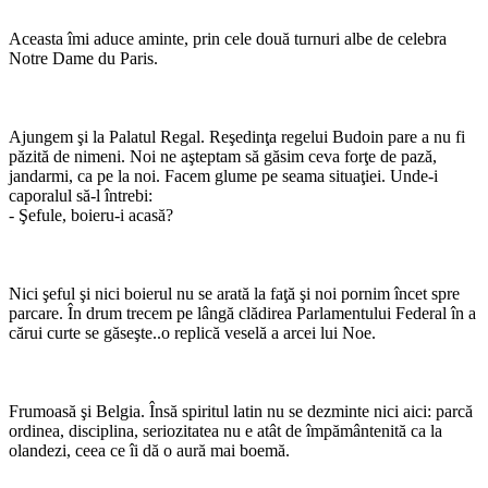
Aceasta îmi aduce aminte, prin cele două turnuri albe de celebra
Notre Dame du Paris.
Ajungem şi la Palatul Regal. Reşedinţa regelui Budoin pare a nu fi
păzită de nimeni. Noi ne aşteptam să găsim ceva forţe de pază,
jandarmi, ca pe la noi. Facem glume pe seama situaţiei. Unde-i
caporalul să-l întrebi:
- Şefule, boieru-i acasă?
Nici şeful şi nici boierul nu se arată la faţă şi noi pornim încet spre
parcare. În drum trecem pe lângă clădirea Parlamentului Federal în a
cărui curte se găseşte..o replică veselă a arcei lui Noe.
Frumoasă şi Belgia. Însă spiritul latin nu se dezminte nici aici: parcă
ordinea, disciplina, seriozitatea nu e atât de împământenită ca la
olandezi, ceea ce îi dă o aură mai boemă.