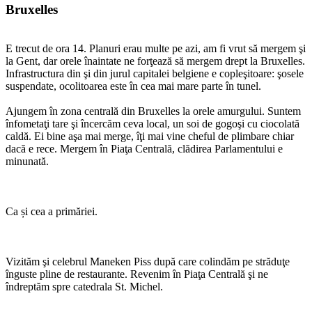
Bruxelles
E trecut de ora 14. Planuri erau multe pe azi, am fi vrut să mergem şi
la Gent, dar orele înaintate ne forţează să mergem drept la Bruxelles.
Infrastructura din şi din jurul capitalei belgiene e copleşitoare: şosele
suspendate, ocolitoarea este în cea mai mare parte în tunel.
Ajungem în zona centrală din Bruxelles la orele amurgului. Suntem
înfometaţi tare şi încercăm ceva local, un soi de gogoşi cu ciocolată
caldă. Ei bine aşa mai merge, îţi mai vine cheful de plimbare chiar
dacă e rece. Mergem în Piaţa Centrală, clădirea Parlamentului e
minunată.
Ca și cea a primăriei.
Vizităm şi celebrul Maneken Piss după care colindăm pe străduţe
înguste pline de restaurante. Revenim în Piaţa Centrală şi ne
îndreptăm spre catedrala St. Michel.