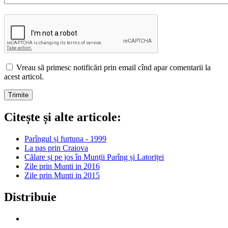
Vreau să primesc notificări prin email cînd apar comentarii la
acest articol.
Citește și alte articole:
Parîngul și furtuna - 1999
La pas prin Craiova
Călare și pe jos în Munții Parîng și Latoriței
Zile prin Munti in 2016
Zile prin Munti in 2015
Distribuie