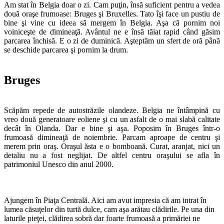
Am stat în Belgia doar o zi. Cam puţin, însă suficient pentru a vedea
două oraşe frumoase: Bruges şi Bruxelles. Tato îşi face un pustiu de
bine şi vine cu ideea să mergem în Belgia. Aşa că pornim noi
voiniceşte de dimineaţă. Avântul ne e însă tăiat rapid când găsim
parcarea închisă. E o zi de duminică. Aşteptăm un sfert de oră până
se deschide parcarea şi pornim la drum.
Bruges
Scăpăm repede de autostrăzile olandeze. Belgia ne întâmpină cu
vreo două generatoare eoliene şi cu un asfalt de o mai slabă calitate
decât în Olanda. Dar e bine şi aşa. Poposim în Bruges într-o
frumoasă dimineaţă de noiembrie. Parcam aproape de centru şi
merem prin oraş. Oraşul ăsta e o bomboană. Curat, aranjat, nici un
detaliu nu a fost neglijat. De altfel centru oraşului se afla în
patrimoniul Unesco din anul 2000.
Ajungem în Piaţa Centrală. Aici am avut impresia că am intrat în
lumea căsuţelor din turtă dulce, cam aşa arătau clădirile. Pe una din
laturile pieţei, clădirea sobră dar foarte frumoasă a primăriei ne