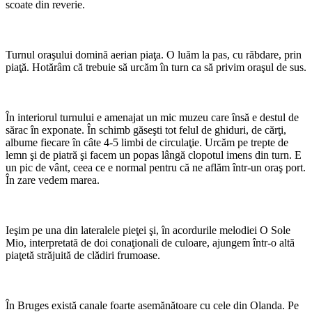
scoate din reverie.
Turnul oraşului domină aerian piaţa. O luăm la pas, cu răbdare, prin
piaţă. Hotărâm că trebuie să urcăm în turn ca să privim oraşul de sus.
În interiorul turnului e amenajat un mic muzeu care însă e destul de
sărac în exponate. În schimb găseşti tot felul de ghiduri, de cărţi,
albume fiecare în câte 4-5 limbi de circulaţie. Urcăm pe trepte de
lemn şi de piatră şi facem un popas lângă clopotul imens din turn. E
un pic de vânt, ceea ce e normal pentru că ne aflăm într-un oraş port.
În zare vedem marea.
Ieşim pe una din lateralele pieţei şi, în acordurile melodiei O Sole
Mio, interpretată de doi conaţionali de culoare, ajungem într-o altă
piaţetă străjuită de clădiri frumoase.
În Bruges există canale foarte asemănătoare cu cele din Olanda. Pe