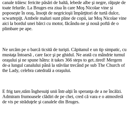
canale trăiesc fericite păsări de baltă, lebede albe şi negre, răţuşte de
toate felurile. La Bruges era ziua în care Moş Nicolae vine și
poposeşte în oraş, însoţit de negricioşii împărţitori de turtă dulce,
scwartepijt. Ambele maluri sunt pline de copii, iar Moş Nicolae vine
aici la bordul unei bărci cu motor, făcându-ne şi nouă poftă de o
plimbare pe ape.
Ne urcăm pe o barcă ticsită de turişti. Căpitanul e un tip simpatic, cu
mustaţa întoarsă , care face şi pe ghidul. Ne arată cu mândrie turnul
oraşului şi ne spune hâtru: it takes 366 steps to get..tired! Mergem
de-a lungul canalului până la stăvilar trecând pe sub The Church of
the Lady, celebra catedrală a oraşului.
E frig tare,stăm înghesuiţi unii într-alţii în speranţa de a ne încălzi.
Admiram frumoasele clădiri de pe chei, cred că vara e o atmosferă
de vis pe străduţele şi canalele din Bruges.