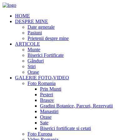
HOME
DESPRE MINE
Date generale
Pasiuni
Prietenii despre mine
ARTICOLE
Munte
Biserici Fortificate
Gânduri
Ştiri
Oraşe
GALERIE FOTO-VIDEO
Foto Romania
Prin Munti
Pesteri
Brasov
Gradini Botanice, Parcuri, Rezervatii
Manastiri
Orase
Sate
Biserici fortificate si cetati
Foto Europa
Video Romania