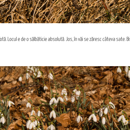
tă. Locul e de o sălbăticie absolută. Jos, în văi se zăresc câteva sate. Bi