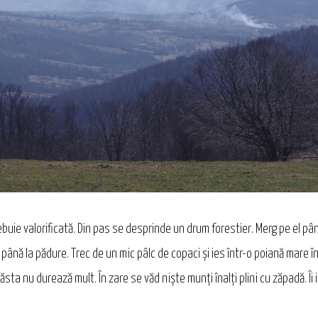
buie valorificată. Din pas se desprinde un drum forestier. Merg pe el pâ
 până la pădure. Trec de un mic pâlc de copaci şi ies într-o poiană mare 
ta nu durează mult. În zare se văd nişte munţi înalţi plini cu zăpadă. Îi 