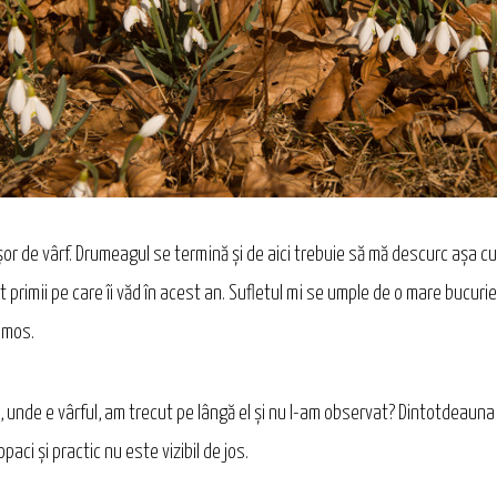
r de vârf. Drumeagul se termină şi de aici trebuie să mă descurc aşa cum 
t primii pe care îi văd în acest an. Sufletul mi se umple de o mare bucuri
rumos.
rful, unde e vârful, am trecut pe lângă el şi nu l-am observat? Dintotdeaun
paci şi practic nu este vizibil de jos.