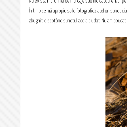
Nu există nici un fel de marcaje sau indicatoare. Dar p
În timp ce mă apropiu să le fotografiez aud un sunet ciu
zbughit-o scoţând sunetul acela ciudat. Nu am apucat să