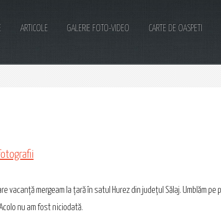
E
ARTICOLE
GALERIE FOTO-VIDEO
CARTE DE OASPETI
fotografii
re vacanţă mergeam la ţară în satul Hurez din judeţul Sălaj. Umblăm pe peşt
Acolo nu am fost niciodată.