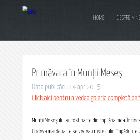
HOME
DESPRE MIN
Primăvara în Munții Meseș
Data publicării: 14 apr 2015
Click aici pentru a vedea galeria completă de 
Munţii Meseșului au fost parte din copilăria mea. În fieca
Undeva mai departe se vedeau nişte culmi împădurite. 