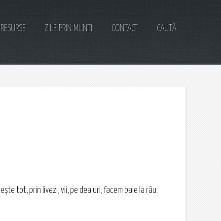
RESURSE
ZILE PRIN MUNȚI
CONTACT
CAUTĂ
e tot, prin livezi, vii, pe dealuri, facem baie la râu.