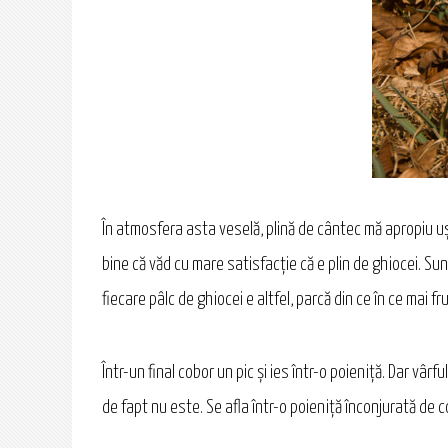
În atmosfera asta veselă, plină de cântec mă apropiu uşo
bine că văd cu mare satisfacţie că e plin de ghiocei. Sun
fiecare pâlc de ghiocei e altfel, parcă din ce în ce mai f
Într-un final cobor un pic şi ies într-o poieniţă. Dar vâ
de fapt nu este. Se afla într-o poieniţă înconjurată de co