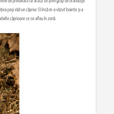
semne de primăvară se arată: un prim grup de brânduşe.
va paşi văd un căprior. El însă m-a văzut înainte şi a
lalte căprioare ce se aflau în zonă.