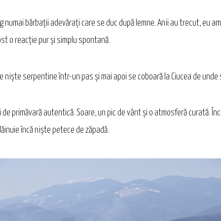
g numai bărbaţii adevăraţi care se duc după lemne. Anii au trecut, eu am
ost o reacţie pur şi simplu spontană.
 pe nişte serpentine într-un pas şi mai apoi se coboară la Ciucea de unde
 de primăvară autentică. Soare, un pic de vânt şi o atmosferă curată. 
dăinuie încă nişte petece de zăpadă.