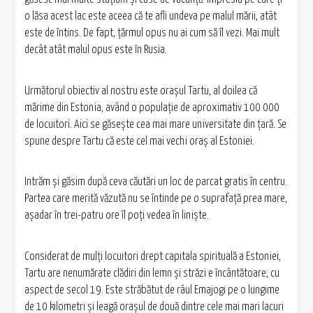
o lăsa acest lac este aceea că te afli undeva pe malul mării, atât
este de întins. De fapt, ţărmul opus nu ai cum să îl vezi. Mai mult
decât atât malul opus este în Rusia.
Următorul obiectiv al nostru este oraşul Tartu, al doilea că
mărime din Estonia, având o populaţie de aproximativ 100 000
de locuitori. Aici se găseşte cea mai mare universitate din ţară. Se
spune despre Tartu că este cel mai vechi oraş al Estoniei.
Intrăm şi găsim după ceva căutări un loc de parcat gratis în centru.
Partea care merită văzută nu se întinde pe o suprafaţă prea mare,
aşadar în trei-patru ore îl poţi vedea în linişte.
Considerat de mulţi locuitori drept capitala spirituală a Estoniei,
Tartu are nenumărate clădiri din lemn şi străzi e încântătoare, cu
aspect de secol 19. Este străbătut de râul Emajogi pe o lungime
de 10 kilometri şi leagă oraşul de două dintre cele mai mari lacuri