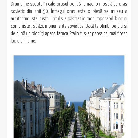
Drumul ne scoate în cale orasul-port Sillamäe, o mostră de oraş
sovietic din anii 50. Întregul oraş este o piesă se muzeu a
arhitecturii staliniste. Totul s-a păstrat în mod impecabil: blocuri
comuniste , străzi, monumente sovietice. Dacă te plimbi pe aici şi
de după un bloc îţi apare tatuca Stalin ţi s-ar părea cel mai firesc
lucru din lume.