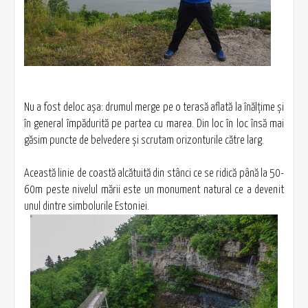
Nu a fost deloc aşa: drumul merge pe o terasă aflată la înălţime şi
în general împădurită pe partea cu marea. Din loc în loc însă mai
găsim puncte de belvedere şi scrutam orizonturile către larg.
Această linie de coastă alcătuită din stânci ce se ridică până la 50-
60m peste nivelul mării este un monument natural ce a devenit
unul dintre simbolurile Estoniei.