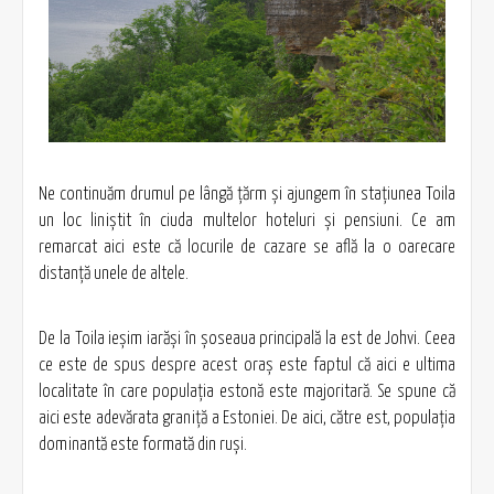
Ne continuăm drumul pe lângă ţărm şi ajungem în staţiunea Toila
un loc liniştit în ciuda multelor hoteluri şi pensiuni. Ce am
remarcat aici este că locurile de cazare se află la o oarecare
distanţă unele de altele.
De la Toila ieşim iarăşi în şoseaua principală la est de Johvi. Ceea
ce este de spus despre acest oraş este faptul că aici e ultima
localitate în care populaţia estonă este majoritară. Se spune că
aici este adevărata graniță a Estoniei. De aici, către est, populaţia
dominantă este formată din ruşi.