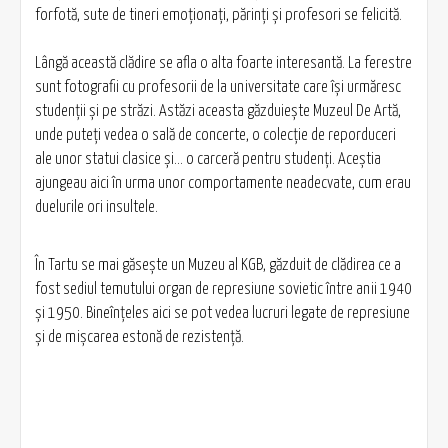
forfotă, sute de tineri emoţionaţi, părinţi şi profesori se felicită.
Lângă această clădire se afla o alta foarte interesantă. La ferestre
sunt fotografii cu profesorii de la universitate care îşi urmăresc
studenţii şi pe străzi. Astăzi aceasta găzduieşte Muzeul De Artă,
unde puteţi vedea o sală de concerte, o colecţie de reporduceri
ale unor statui clasice şi… o carceră pentru studenţi. Aceştia
ajungeau aici în urma unor comportamente neadecvate, cum erau
duelurile ori insultele.
În Tartu se mai găseşte un Muzeu al KGB, găzduit de clădirea ce a
fost sediul temutului organ de represiune sovietic între anii 1940
şi 1950. Bineînţeles aici se pot vedea lucruri legate de represiune
şi de mişcarea estonă de rezistenţă.