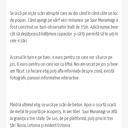
Se urcă pe nişte scări abrupte care au din când în când câte un loc
de popas. Când ajungi pe vârf vezi minunea: pe Suur Munamagi a
fost construit un turn-observator înalt de 35m. Adică numai bine
cât să depăşească înălţimea copacilor şi să îţi permită să te uiţi în
cele 4 zări.
Accesul în turn e pe bani. 4 euro pentru cei care vor să urce pe
jos, 6 euro pentru cei care vor cu liftul. Noi am urcat pe jos şi bine
am făcut. La fiecare etaj poţi afla informaţii despre zonă, există
fotografii, panouri informative interactive.
Până la ultimul etaj se urcă pe scări de beton. Apoi o scurtă scară
de metal te poartă pe acoperiş, în aer liber. Suur Munanagi se află
la graniţa a trei state. De sus, de pe platformă, poţi privi în trei
ţări: Rusia, Letonia şi evident Estonia.