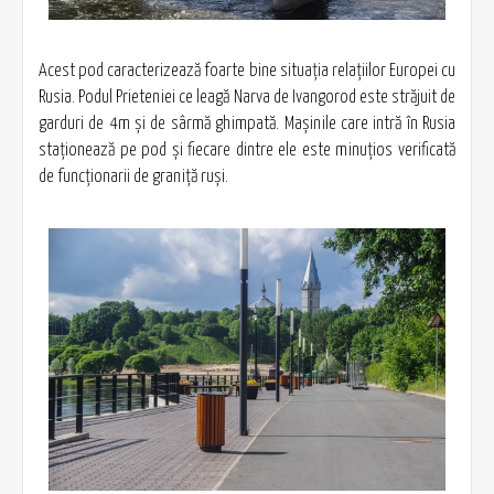
Acest pod caracterizează foarte bine situaţia relaţiilor Europei cu
Rusia. Podul Prieteniei ce leagă Narva de Ivangorod este străjuit de
garduri de 4m şi de sârmă ghimpată. Maşinile care intră în Rusia
staţionează pe pod şi fiecare dintre ele este minuţios verificată
de funcţionarii de graniţă ruşi.