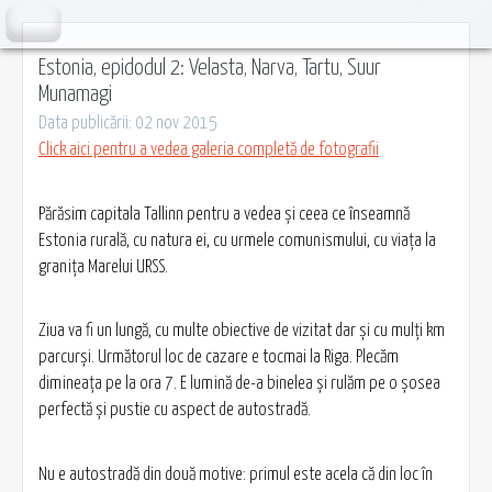
Estonia, epidodul 2: Velasta, Narva, Tartu, Suur
Munamagi
Data publicării: 02 nov 2015
Click aici pentru a vedea galeria completă de fotografii
Părăsim capitala Tallinn pentru a vedea şi ceea ce înseamnă
Estonia rurală, cu natura ei, cu urmele comunismului, cu viaţa la
graniţa Marelui URSS.
Ziua va fi un lungă, cu multe obiective de vizitat dar şi cu mulţi km
parcurşi. Următorul loc de cazare e tocmai la Riga. Plecăm
dimineaţa pe la ora 7. E lumină de-a binelea şi rulăm pe o şosea
perfectă şi pustie cu aspect de autostradă.
Nu e autostradă din două motive: primul este acela că din loc în