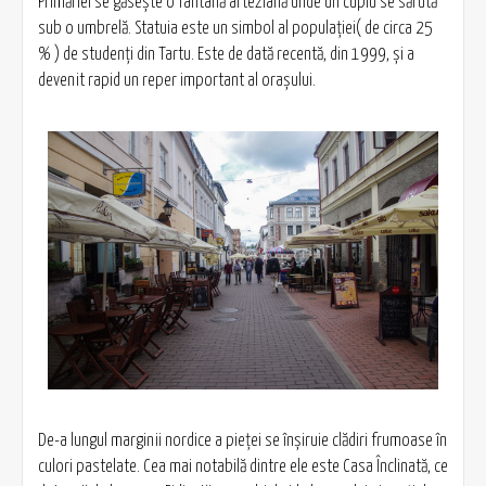
Primăriei se găseşte o fântână arteziană unde un cuplu se sărută
sub o umbrelă. Statuia este un simbol al populaţiei( de circa 25
% ) de studenţi din Tartu. Este de dată recentă, din 1999, şi a
devenit rapid un reper important al oraşului.
De-a lungul marginii nordice a pieţei se înşiruie clădiri frumoase în
culori pastelate. Cea mai notabilă dintre ele este Casa Înclinată, ce