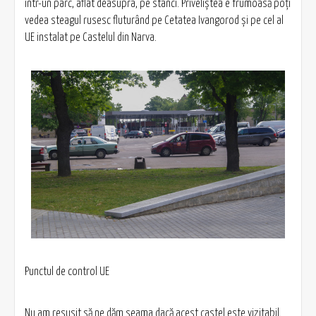
într-un parc, aflat deasupra, pe stânci. Priveliştea e frumoasă poţi
vedea steagul rusesc fluturând pe Cetatea Ivangorod şi pe cel al
UE instalat pe Castelul din Narva.
Punctul de control UE
Nu am resusit să ne dăm seama dacă acest castel este vizitabil.