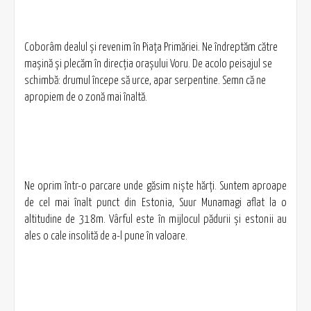
Coborâm dealul şi revenim în Piaţa Primăriei. Ne îndreptăm către
maşină şi plecăm în direcţia oraşului Voru. De acolo peisajul se
schimbă: drumul începe să urce, apar serpentine. Semn că ne
apropiem de o zonă mai înaltă.
Ne oprim într-o parcare unde găsim nişte hărţi. Suntem aproape
de cel mai înalt punct din Estonia, Suur Munamagi aflat la o
altitudine de 318m. Vârful este în mijlocul pădurii şi estonii au
ales o cale insolită de a-l pune în valoare.