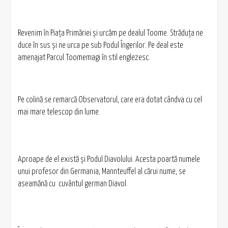
Revenim în Piaţa Primăriei şi urcăm pe dealul Toome. Străduţa ne
duce în sus şi ne urca pe sub Podul Îngerilor. Pe deal este
amenajat Parcul Toomemagi în stil englezesc.
Pe colină se remarcă Observatorul, care era dotat cândva cu cel
mai mare telescop din lume.
Aproape de el există şi Podul Diavolului. Acesta poartă numele
unui profesor din Germania, Mannteuffel al cărui nume, se
aseamănă cu cuvântul german Diavol.