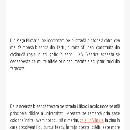
Din Piaţa Primăriei ne îndreptăm pe o stradă pietonală către cea
mai faimoasă biserică din Tartu, numită Sf. Ioan, construită din
cărămidă roşie în stil gotic în secolul XIV. Biserica aceasta se
deosebeşte de multe altele prin nenumăratele sculpturi mici din
teracotă.
De la această biserică trecem pe strada Ulikooli acolo unde se află
principala clădire a universităţii. Aceasta se remarcă prin şase
coloane înalte. Avem norocul să nimerim,
ca şi la Vilnius
, în ziua în
care absolvenţii au cursul festiv. În faţa acestei clădiri este mare