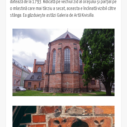
datează de la 1793. Ridicată pe vechiul zid al oraşului şi parţial pe
o mlastină care mai târziu a secat, aceasta e înclinată vizibil către
stânga. Ea găzduieşte astăzi Galeria de Artă Kivisilla.