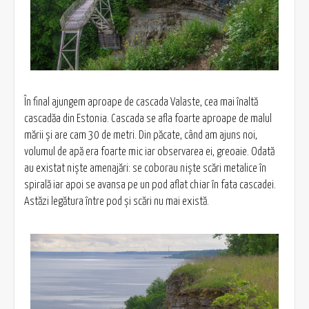
În final ajungem aproape de cascada Valaste, cea mai înaltă
cascadăa din Estonia. Cascada se afla foarte aproape de malul
mării şi are cam 30 de metri. Din păcate, când am ajuns noi,
volumul de apă era foarte mic iar observarea ei, greoaie. Odată
au existat nişte amenajări: se coborau nişte scări metalice în
spirală iar apoi se avansa pe un pod aflat chiar în fata cascadei.
Astăzi legătura între pod şi scări nu mai există.