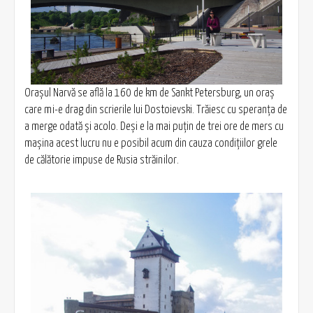
Oraşul Narvă se află la 160 de km de Sankt Petersburg, un oraş
care mi-e drag din scrierile lui Dostoievski. Trăiesc cu speranţa de
a merge odată şi acolo. Deşi e la mai puţin de trei ore de mers cu
maşina acest lucru nu e posibil acum din cauza condiţiilor grele
de călătorie impuse de Rusia străinilor.