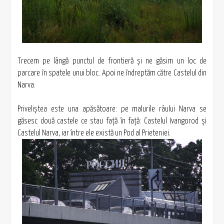
Trecem pe lângă punctul de frontieră şi ne găsim un loc de
parcare în spatele unui bloc. Apoi ne îndreptăm către Castelul din
Narva.
Priveliştea este una apăsătoare: pe malurile râului Narva se
găsesc două castele ce stau faţă în faţă: Castelul Ivangorod şi
Castelul Narva, iar între ele există un Pod al Prieteniei.