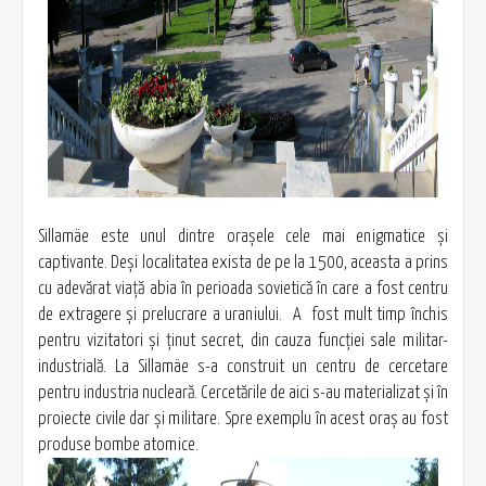
Sillamäe este unul dintre orașele cele mai enigmatice şi
captivante. Deşi localitatea exista de pe la 1500, aceasta a prins
cu adevărat viaţă abia în perioada sovietică în care a fost centru
de extragere şi prelucrare a uraniului. A fost mult timp închis
pentru vizitatori și ținut secret, din cauza funcției sale militar-
industrială. La Sillamäe s-a construit un centru de cercetare
pentru industria nucleară. Cercetările de aici s-au materializat şi în
proiecte civile dar şi militare. Spre exemplu în acest oraş au fost
produse bombe atomice.