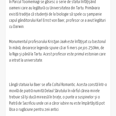
În Parcul Toomemagi se găsesc o serie de statui înfăţişând
oameni care au legătură cu Universitatea din Tartu. Primăvara
există tradiţia că studenţii de la biologie să spele cu şampanie
capul gânditorului Karl Ernst von Baer, profesor ce a avut legături
cu Darwin.
Monumentul profesorului Kristjan Jaak este înfăţişat cu bastonul
în mână, deoarece legenda spune că ar fi mers pe jos 250km, de
la Riga şi până la Tartu. Acest profesor este primul estonian care
a intrat la universitate.
Lângă statuia lui Baer se afla Coltul Romantic. Acesta constă într-o
movilă de piatră numită Delaul Sărutului în vârful căreia mirele
trebuie să îşi ducă mireasă în braţe, o punte a suspinelor şi o
Piatră de Sacrificiu unde cei a căror iubire nu este împărtăşită pot
lăsa o rugăciune pentru zeii antici.