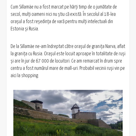
Cum Sillamäe nu a fost marcat pe hărți timp de o jumătate de
secol, mulți oameni nici nu știu că există. În secolul al 18-lea
oraşul a fost reşedinţa de vară pentru mulți intelectuali din
Estonia și Rusia.
De la Sillamäe ne-am îndreptat către oraşul de graniţa Narva, aflat
la graniţa cu Rusia. Oraşul este locuit aproape în totalitate de ruşi
şi are în jur de 67 000 de locuitori. Ce am remarcat în drum spre
centru a fost numărul mare de mall-uri. Probabil vecinii ruşi vin pe
aici la shopping.