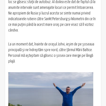
loc se găsesc staţii de autobuz. Al doilea este dat de faptul că la
anumite intervale sunt amenajate locuri ce permit întoarcerea.
Ne apropiem de Rusia şi lucrul acesta se simte numai privind
indicatoarele rutiere către Sankt Petersburg şi kilometrii din ce în
ce mai puţini până la acest mare oraş pe care visez să îl vizitez
cândva.
La un moment dat, înainte de oraşul Johvi, ieşim de pe şoseaua
principală şi ne îndreptăm spre nord, către ţărmul Mării Baltice.
Personal mă aşteptam să găsesc o şosea care merge pe lângă
plajă.