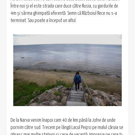
Între noi şi el este strada care duce către Rusia, cu gardurile de
4m şi sârma ghimpată aferentă. Semn că Războiul Rece nu s-a
terminat. Sau poate a început un altul.
De la Narva venim înapoi cam 40 de km până la Johvi de unde
pornim către sud. Trecem pe lângă Lacul Peipsi pe malul căruia se
găsesc mai multe staţiuni şi case de vacanţă. Impresia pe care ţi-