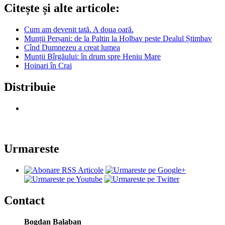
Citește și alte articole:
Cum am devenit tată. A doua oară.
Munții Perșani: de la Paltin la Holbav peste Dealul Știmbav
Cînd Dumnezeu a creat lumea
Munții Bîrgăului: în drum spre Heniu Mare
Hoinari în Crai
Distribuie
Urmareste
Contact
Bogdan Balaban