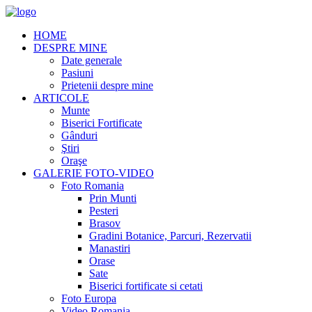
HOME
DESPRE MINE
Date generale
Pasiuni
Prietenii despre mine
ARTICOLE
Munte
Biserici Fortificate
Gânduri
Ştiri
Oraşe
GALERIE FOTO-VIDEO
Foto Romania
Prin Munti
Pesteri
Brasov
Gradini Botanice, Parcuri, Rezervatii
Manastiri
Orase
Sate
Biserici fortificate si cetati
Foto Europa
Video Romania