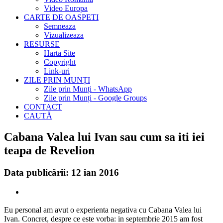
Video Europa
CARTE DE OASPETI
Semneaza
Vizualizeaza
RESURSE
Harta Site
Copyright
Link-uri
ZILE PRIN MUNȚI
Zile prin Munți - WhatsApp
Zile prin Munți - Google Groups
CONTACT
CAUTĂ
Cabana Valea lui Ivan sau cum sa iti iei
teapa de Revelion
Data publicării: 12 ian 2016
Eu personal am avut o experienta negativa cu Cabana Valea lui
Ivan. Concret, despre ce este vorba: in septembrie 2015 am fost