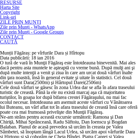
RESURSE
Harta Site
Copyright
Link-uri
ZILE PRIN MUNȚI
Zile prin Munți - WhatsApp
Zile prin Munți - Google Groups
CONTACT
CAUTĂ
Munții Făgăraș: pe vîrfurile Dara și Hîrtopu
Data publicării: 18 ian 2016
O tură de vară în Munţii Făgăraş este întotdeauna binevenită. Mai ales
dacă pentru asta muntele te aşteaptă cu vreme bună. După mulţi ani şi
după multe intenţii a venit şi ziua în care am urcat două vârfuri înalte
din ţara noastră, însă în general evitate şi uitate în statistici. Cel două
vârfuri sunt Dara(2500m) şi Hârtopul Darei(2506m)
Cele două vârfuri se găsesc în zona Urlea dar se afla în afara traseului
turistic de creastă. Până la ele nu există marcaj aşa că majoritatea
turiştilor, în goana lor după bifarea crestei Făgăraşului, nu mai fac
ocolul necesar. Întotdeauna am asemuit aceste vârfuri cu Vânătoarea
lui Buteanu, un vârf aflat tot în afara traseului de creastă însă care oferă
poate cea mai frumoasă privelişte din Munţii Făgăraş.
Ne-am strâns pentru această excursie următorii: Ramona şi Dan
Chiriţă, Mihai Sprânceană, Radu Săftoiu, Dan Ioenscu şi Bogdan
Balaban. Planul de acasă prevedea să urcăm în creasta pe Valea
Sâmbetei, să înoptam lângă Lacul Urlea, să urcăm apoi vârfurile Dara
şi Hirtopu şi să coborâm pe Cheia Bîndei, Piatra Caprei şi Valea