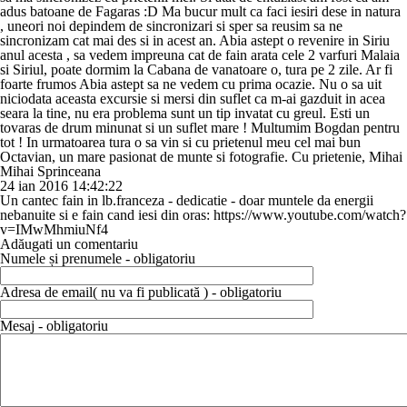
adus batoane de Fagaras :D Ma bucur mult ca faci iesiri dese in natura
, uneori noi depindem de sincronizari si sper sa reusim sa ne
sincronizam cat mai des si in acest an. Abia astept o revenire in Siriu
anul acesta , sa vedem impreuna cat de fain arata cele 2 varfuri Malaia
si Siriul, poate dormim la Cabana de vanatoare o, tura pe 2 zile. Ar fi
foarte frumos Abia astept sa ne vedem cu prima ocazie. Nu o sa uit
niciodata aceasta excursie si mersi din suflet ca m-ai gazduit in acea
seara la tine, nu era problema sunt un tip invatat cu greul. Esti un
tovaras de drum minunat si un suflet mare ! Multumim Bogdan pentru
tot ! In urmatoarea tura o sa vin si cu prietenul meu cel mai bun
Octavian, un mare pasionat de munte si fotografie. Cu prietenie, Mihai
Mihai Sprinceana
24 ian 2016 14:42:22
Un cantec fain in lb.franceza - dedicatie - doar muntele da energii
nebanuite si e fain cand iesi din oras: https://www.youtube.com/watch?
v=IMwMhmiuNf4
Adăugati un comentariu
Numele și prenumele - obligatoriu
Adresa de email( nu va fi publicată ) - obligatoriu
Mesaj - obligatoriu