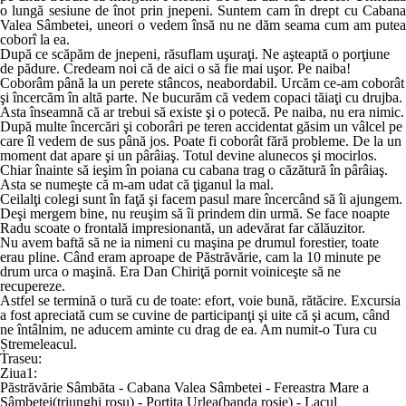
o lungă sesiune de înot prin jnepeni. Suntem cam în drept cu Cabana
Valea Sâmbetei, uneori o vedem însă nu ne dăm seama cum am putea
coborî la ea.
După ce scăpăm de jnepeni, răsuflam uşuraţi. Ne aşteaptă o porţiune
de pădure. Credeam noi că de aici o să fie mai uşor. Pe naiba!
Coborâm până la un perete stâncos, neabordabil. Urcăm ce-am coborât
şi încercăm în altă parte. Ne bucurăm că vedem copaci tăiaţi cu drujba.
Asta înseamnă că ar trebui să existe şi o potecă. Pe naiba, nu era nimic.
După multe încercări şi coborâri pe teren accidentat găsim un vâlcel pe
care îl vedem de sus până jos. Poate fi coborât fără probleme. De la un
moment dat apare şi un pârâiaş. Totul devine alunecos şi mocirlos.
Chiar înainte să ieşim în poiana cu cabana trag o căzătură în pârâiaş.
Asta se numeşte că m-am udat că ţiganul la mal.
Ceilalţi colegi sunt în faţă şi facem pasul mare încercând să îi ajungem.
Deşi mergem bine, nu reuşim să îi prindem din urmă. Se face noapte
Radu scoate o frontală impresionantă, un adevărat far călăuzitor.
Nu avem baftă să ne ia nimeni cu maşina pe drumul forestier, toate
erau pline. Când eram aproape de Păstrăvărie, cam la 10 minute pe
drum urca o maşină. Era Dan Chiriţă pornit voiniceşte să ne
recupereze.
Astfel se termină o tură cu de toate: efort, voie bună, rătăcire. Excursia
a fost apreciată cum se cuvine de participanţi şi uite că şi acum, când
ne întâlnim, ne aducem aminte cu drag de ea. Am numit-o Tura cu
Ștremeleacul.
Traseu:
Ziua1:
Păstrăvărie Sâmbăta - Cabana Valea Sâmbetei - Fereastra Mare a
Sâmbetei(triunghi roşu) - Portiţa Urlea(banda roşie) - Lacul