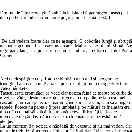
Drumul de întoarcere, până sub Cheia Bindei îl parcurgem neaşteptat
de repede. Un indicator ne pune puţin la urcat, până pe vârf.
De aici vedem foarte clar ce ne aşteaptă. O coborâre lungă şi abruptă
ne pune genunchii la mare încercare. Mai ales pe ai lui Mihai. Ne
regrupăm lângă stâlpul care ne indică intrarea pe traseul către Piatra
Caprei.
Aici ne despărţim: eu şi Radu schimbăm marcajul şi mergem pe
triunghiul albastru spre Piatra Caprei, restul grupului merge direct prin
Valea Sâmbetei.
Traseul arata promiţător, se vede clar poteca faină ce merge pe curba de
nivel, se văd şi destule marcaje. Traversam un pârâu pe la baza unei
cascade şi urmăm poteca. Chiar ne gândeam că e fain, că o să ajungem
repede. Poteca nu părea a fi prea umblată şi pe măsură ce înaintăm era
din ce în ce mai sălbatică. Întâmpinăm ceva dificultăţi la fiecare
traversare de pârâiaş, dăm de zone accidentate care necesită multă
atenţie.
La un moment dat poteca e năpădită de vegetaţie şi nu mai vedem clar
pe unde trebuie să mergem. Folosim GPS-ul dar fără succes. Urmează