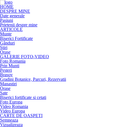
HOME
DESPRE MINE
Date generale
Pasiuni
Prietenii despre mine
ARTICOLE
Munte
Biserici Fortificate
Gânduri
Ştiri
Oraşe
GALERIE FOTO-VIDEO
Foto Romania
Prin Munti
Pesteri
Brasov
Gradini Botanice, Parcuri, Rezervatii
Manastiri
Orase
Sate
Biserici fortificate si cetati
Foto Europa
Video Romania
Video Europa
CARTE DE OASPETI
Semneaza
Vizualizeaza