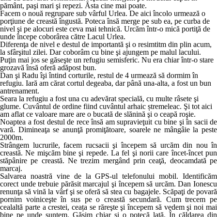
pământ, paşi mari şi repezi. Ăsta cine mai poate.
Facem o nouă regrupare sub vârful Urlea. De aici încolo urmează o
porţiune de creastă îngustă. Poteca însă merge pe sub ea, pe curba de
nivel şi pe alocuri este ceva mai tehnică. Urcăm într-o mică portiţă de
unde începe coborârea către Lacul Urlea.
Diferenţa de nivel e destul de importantă şi o resimtitm din plin acum,
la sfârşitul zilei. Dar coborâm cu bine şi ajungem pe malul lacului.
Puţin mai jos se găseşte un refugiu semisferic. Nu era chiar într-o stare
grozavă însă oferă adăpost bun.
Dan şi Radu îşi întind corturile, restul de 4 urmează să dormim în
refugiu. Iară am cărat cortul degeaba, dar până una-alta, a fost un bun
antrenament.
Seara la refugiu a fost una cu adevărat specială, cu multe râsete şi
glume. Cuvântul de ordine fiind cuvântul arhaic ștremeleac. Şi tot aici
am aflat ce valoare mare are o bucată de slănină şi o ceapă roşie.
Noaptea a fost destul de rece însă am supravieţuit cu bine şi în sacii de
vară. Dimineaţa se anunţă promiţătoare, soarele ne mângâie la peste
2000m.
Strângem lucrurile, facem rucsacii şi începem să urcăm din nou în
creastă. Ne mişcăm bine şi repede. La fel şi norii care încet-încet pun
stăpânire pe creastă. Ne trezim mergând prin ceaţă, deocamdată pe
marcaj.
Salvarea noastră vine de la GPS-ul telefonului mobil. Identificăm
corect unde trebuie părăsit marcajul şi începem să urcăm. Dan Ionescu
renunţa să vină la vârf şi se oferă să stea cu bagajele. Scăpaţi de povară
pornim voiniceşte în sus pe o creastă secundară. Cum trecem pe
cealaltă parte a crestei, ceața se răreşte şi începem să vedem şi noi mai
bine pe unde suntem. Găsim chiar şi o potecă lată. În căldarea din