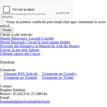
Vreau să primesc notificări prin email cînd apar comentarii la acest
articol.
Citește și alte articole:
Munții Stînișoarei: Lacurile Cuejdel
Munții Întorsurii: Circuit în jurul satului Brădet
Povestiri din Himalaya la Muzeul de Artă din Brasov
Grecia: la pas prin Salonic
Ultimele zăpezi din Ciucaș
Distribuie
Urmareste
Contact
Bogdan Balaban
Brasov:
45.642314
;
25.588544
Email:
bogdanbalaban(la)gmail(dot)com