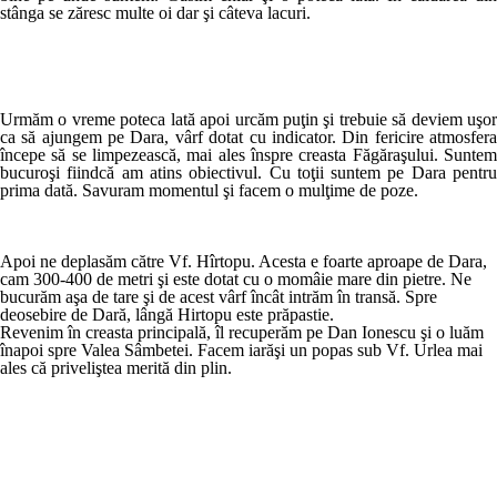
stânga se zăresc multe oi dar şi câteva lacuri.
Urmăm o vreme poteca lată apoi urcăm puţin şi trebuie să deviem uşor
ca să ajungem pe Dara, vârf dotat cu indicator. Din fericire atmosfera
începe să se limpezească, mai ales înspre creasta Făgăraşului. Suntem
bucuroşi fiindcă am atins obiectivul. Cu toţii suntem pe Dara pentru
prima dată. Savuram momentul şi facem o mulţime de poze.
Apoi ne deplasăm către Vf. Hîrtopu. Acesta e foarte aproape de Dara,
cam 300-400 de metri şi este dotat cu o momâie mare din pietre. Ne
bucurăm aşa de tare şi de acest vârf încât intrăm în transă. Spre
deosebire de Dară, lângă Hirtopu este prăpastie.
Revenim în creasta principală, îl recuperăm pe Dan Ionescu şi o luăm
înapoi spre Valea Sâmbetei. Facem iarăşi un popas sub Vf. Urlea mai
ales că priveliştea merită din plin.