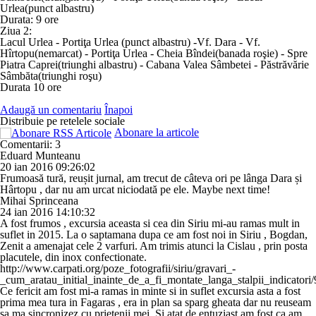
Urlea(punct albastru)
Durata: 9 ore
Ziua 2:
Lacul Urlea - Portiţa Urlea (punct albastru) -Vf. Dara - Vf.
Hîrtopu(nemarcat) - Portiţa Urlea - Cheia Bîndei(banada roşie) - Spre
Piatra Caprei(triunghi albastru) - Cabana Valea Sâmbetei - Păstrăvărie
Sâmbăta(triunghi roşu)
Durata 10 ore
Adaugă un comentariu
Înapoi
Distribuie pe retelele sociale
Abonare la articole
Comentarii: 3
Eduard Munteanu
20 ian 2016 09:26:02
Frumoasă tură, reușit jurnal, am trecut de câteva ori pe lânga Dara și
Hârtopu , dar nu am urcat niciodată pe ele. Maybe next time!
Mihai Sprinceana
24 ian 2016 14:10:32
A fost frumos , excursia aceasta si cea din Siriu mi-au ramas mult in
suflet in 2015. La o saptamana dupa ce am fost noi in Siriu , Bogdan,
Zenit a amenajat cele 2 varfuri. Am trimis atunci la Cislau , prin posta
placutele, din inox confectionate.
http://www.carpati.org/poze_fotografii/siriu/gravari_-
_cum_aratau_initial_inainte_de_a_fi_montate_langa_stalpii_indicatori
Ce fericit am fost mi-a ramas in minte si in suflet excursia asta a fost
prima mea tura in Fagaras , era in plan sa sparg gheata dar nu reuseam
sa ma sincronizez cu prietenii mei. Si atat de entuziast am fost ca am