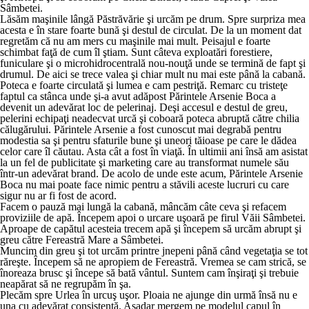
Sâmbetei.
Lăsăm maşinile lângă Păstrăvărie şi urcăm pe drum. Spre surpriza mea
acesta e în stare foarte bună şi destul de circulat. De la un moment dat
regretăm că nu am mers cu maşinile mai mult. Peisajul e foarte
schimbat faţă de cum îl ştiam. Sunt câteva exploatări forestiere,
funiculare şi o microhidrocentrală nou-nouţă unde se termină de fapt şi
drumul. De aici se trece valea şi chiar mult nu mai este până la cabană.
Poteca e foarte circulată şi lumea e cam pestriţă. Remarc cu tristeţe
faptul ca stânca unde şi-a avut adăpost Părintele Arsenie Boca a
devenit un adevărat loc de pelerinaj. Deşi accesul e destul de greu,
pelerini echipaţi neadecvat urcă şi coboară poteca abruptă către chilia
călugărului. Părintele Arsenie a fost cunoscut mai degrabă pentru
modestia sa şi pentru sfaturile bune şi uneori tăioase pe care le dădea
celor care îl căutau. Asta cât a fost în viaţă. În ultimii ani însă am asistat
la un fel de publicitate şi marketing care au transformat numele său
într-un adevărat brand. De acolo de unde este acum, Părintele Arsenie
Boca nu mai poate face nimic pentru a stăvili aceste lucruri cu care
sigur nu ar fi fost de acord.
Facem o pauză mai lungă la cabană, mâncăm câte ceva şi refacem
proviziile de apă. Începem apoi o urcare uşoară pe firul Văii Sâmbetei.
Aproape de capătul acesteia trecem apă şi începem să urcăm abrupt şi
greu către Fereastră Mare a Sâmbetei.
Muncim din greu şi tot urcăm printre jnepeni până când vegetaţia se tot
răreşte. Începem să ne apropiem de Fereastră. Vremea se cam strică, se
înoreaza brusc şi începe să bată vântul. Suntem cam înşiraţi şi trebuie
neapărat să ne regrupăm în şa.
Plecăm spre Urlea în urcuş uşor. Ploaia ne ajunge din urmă însă nu e
una cu adevărat consistentă. Aşadar mergem pe modelul capul în