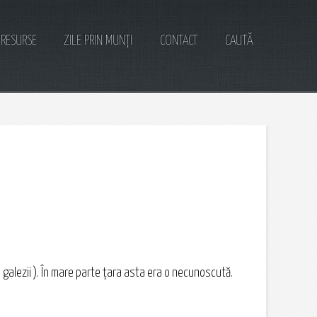
RESURSE
ZILE PRIN MUNȚI
CONTACT
CAUTĂ
 galezii ). În mare parte ţara asta era o necunoscută.