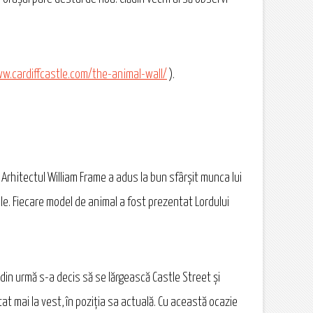
ww.cardiffcastle.com/the-animal-wall/
).
. Arhitectul William Frame a adus la bun sfârşit munca lui
ale. Fiecare model de animal a fost prezentat Lordului
 din urmă s-a decis să se lărgească Castle Street și
utat mai la vest, în poziția sa actuală. Cu această ocazie