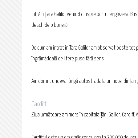
Intrăm Țara Galilor venind dinspre portul englezesc Brist
deschide o barieră.
De cum am intrat în Tara Galilor am observat peste tot p
îngrămădeală de litere puse fără sens.
Am dormit undeva lângă autostrada la un hotel din lanţu
Cardiff
Ziua următoare am mers în capitala Ţării Galilor, Cardif
Cardifful este un oraş mărişor cu peste 300 000 de locuit