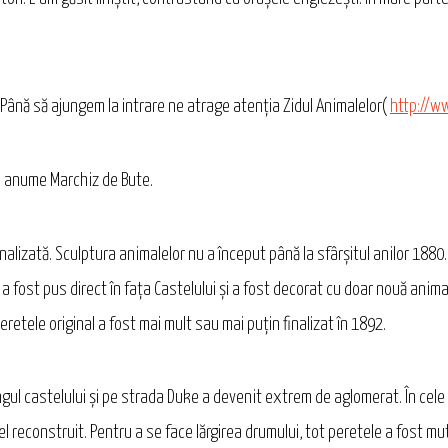
. Până să ajungem la intrare ne atrage atenţia Zidul Animalelor(
http://w
un anume Marchiz de Bute.
finalizată. Sculptura animalelor nu a început până la sfârșitul anilor 1880
a fost pus direct în fața Castelului și a fost decorat cu doar nouă anim
etele original a fost mai mult sau mai puțin finalizat în 1892.
lungul castelului și pe strada Duke a devenit extrem de aglomerat. În cele
şi el reconstruit. Pentru a se face lărgirea drumului, tot peretele a fost m