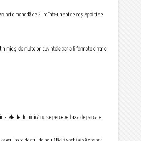
unci o monedă de 2 lire într-un soi de coş. Apoi ţi se
nimic şi de multe ori cuvintele par a fi formate dintr-o
ă în zilele de duminică nu se percepe taxa de parcare.
 oraşul pare destul de nou. Clădiri vechi ai să observi