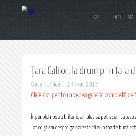
HOME
DESPRE MIN
Țara Galilor: la drum prin țara 
Data publicării: 14 mar 2016
Click aici pentru a vedea galeria completă de 
În periplul nostru britanic am ales să petrecem câteva z
Tot ce ştiam despre galezi este că au o foarte bună ech