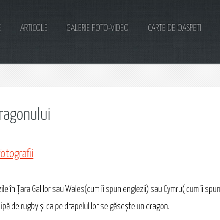
E
ARTICOLE
GALERIE FOTO-VIDEO
CARTE DE OASPETI
dragonului
fotografii
ile în Țara Galilor sau Wales(cum îi spun englezii) sau Cymru( cum îi spun
ipă de rugby şi ca pe drapelul lor se găseşte un dragon.