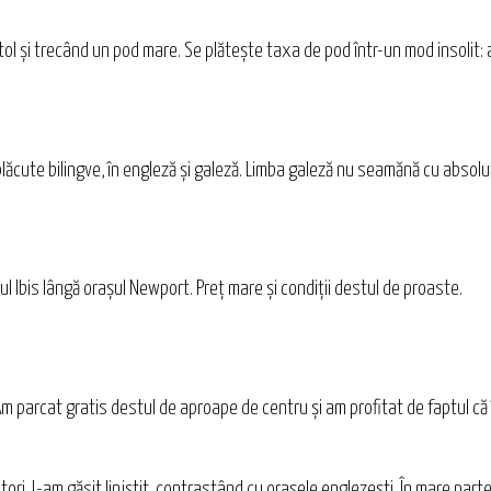
ol şi trecând un pod mare. Se plăteşte taxa de pod într-un mod insolit: ar
lăcute bilingve, în engleză şi galeză. Limba galeză nu seamănă cu absolut 
l Ibis lângă oraşul Newport. Preţ mare şi condiţii destul de proaste.
f. Am parcat gratis destul de aproape de centru şi am profitat de faptul c
ori. L-am găsit liniştit, contrastând cu oraşele englezeşti. În mare parte