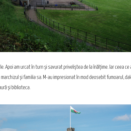
 ele. Apoi am urcat în turn şi savurat priveliştea de la înălţime. Iar ceea 
ţa marchizul şi familia sa. M-au impresionat în mod deosebit fumoarul, da
ră şi biblioteca.