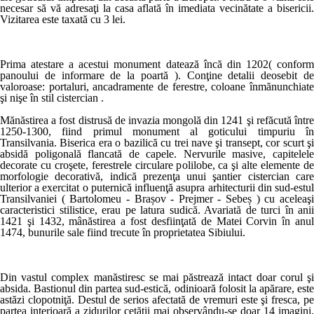
necesar să vă adresaţi la casa aflată în imediata vecinătate a bisericii.
Vizitarea este taxată cu 3 lei.
Prima atestare a acestui monument datează încă din 1202( conform
panoului de informare de la poartă ). Conţine detalii deosebit de
valoroase: portaluri, ancadramente de ferestre, coloane înmănunchiate
şi nişe în stil cistercian .
Mănăstirea a fost distrusă de invazia mongolă din 1241 şi refăcută între
1250-1300, fiind primul monument al goticului timpuriu în
Transilvania. Biserica era o bazilică cu trei nave şi transept, cor scurt şi
absidă poligonală flancată de capele. Nervurile masive, capitelele
decorate cu croşete, ferestrele circulare polilobe, ca şi alte elemente de
morfologie decorativă, indică prezenţa unui şantier cistercian care
ulterior a exercitat o puternică influenţă asupra arhitecturii din sud-estul
Transilvaniei ( Bartolomeu - Brașov - Prejmer - Sebeș ) cu aceleaşi
caracteristici stilistice, erau pe latura sudică. Avariată de turci în anii
1421 şi 1432, mânăstirea a fost desfiinţată de Matei Corvin în anul
1474, bunurile sale fiind trecute în proprietatea Sibiului.
Din vastul complex manăstiresc se mai păstrează intact doar corul şi
absida. Bastionul din partea sud-estică, odinioară folosit la apărare, este
astăzi clopotniţă. Destul de serios afectată de vremuri este şi fresca, pe
partea interioară a zidurilor cetăţii mai observându-se doar 14 imagini,