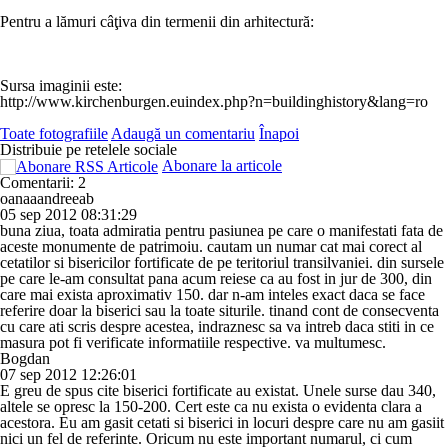
Pentru a lămuri câţiva din termenii din arhitectură:
Sursa imaginii este:
http://www.kirchenburgen.euindex.php?n=buildinghistory&lang=ro
Toate fotografiile
Adaugă un comentariu
Înapoi
Distribuie pe retelele sociale
Abonare la articole
Comentarii: 2
oanaaandreeab
05 sep 2012 08:31:29
buna ziua, toata admiratia pentru pasiunea pe care o manifestati fata de
aceste monumente de patrimoiu. cautam un numar cat mai corect al
cetatilor si bisericilor fortificate de pe teritoriul transilvaniei. din sursele
pe care le-am consultat pana acum reiese ca au fost in jur de 300, din
care mai exista aproximativ 150. dar n-am inteles exact daca se face
referire doar la biserici sau la toate siturile. tinand cont de consecventa
cu care ati scris despre acestea, indraznesc sa va intreb daca stiti in ce
masura pot fi verificate informatiile respective. va multumesc.
Bogdan
07 sep 2012 12:26:01
E greu de spus cite biserici fortificate au existat. Unele surse dau 340,
altele se opresc la 150-200. Cert este ca nu exista o evidenta clara a
acestora. Eu am gasit cetati si biserici in locuri despre care nu am gasiit
nici un fel de referinte. Oricum nu este important numarul, ci cum