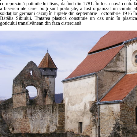
ce reprezintă patimile lui Iisus, datând din 1781. În fosta navă centrală
a bisericii ale cărei bolţi sunt prăbuşite, a fost organizat un cimitir al
soldaţilor germani căzuţi în luptele din septembrie - octombrie 1916 în
Bătălia Sibiului. Tratarea plastică constituie un caz unic în plastica
goticului transilvănean din faza cisterciană.