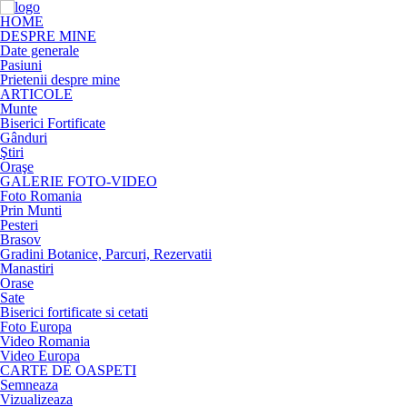
HOME
DESPRE MINE
Date generale
Pasiuni
Prietenii despre mine
ARTICOLE
Munte
Biserici Fortificate
Gânduri
Ştiri
Oraşe
GALERIE FOTO-VIDEO
Foto Romania
Prin Munti
Pesteri
Brasov
Gradini Botanice, Parcuri, Rezervatii
Manastiri
Orase
Sate
Biserici fortificate si cetati
Foto Europa
Video Romania
Video Europa
CARTE DE OASPETI
Semneaza
Vizualizeaza