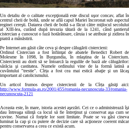
Un detaliu de o calitate excepţională este discul uşor concav, aflat în
centrul cheii de boltă, unde se află capul Mariei încoronat sub aspectul
reginei cereşti. Datarea cheii de boltă s-a făcut către mijlocul secolului
al XIII-lea, curând după invazia tătară de la 1241, când şantierul
cistercian a cunoscut o fază hotărâtoare, căruia i se atribuie şi zidirea în
piatră a mânăstirii.
Pe Internet am găsit câte ceva şi despre călugării cistercieni:
Ordinul Cistercian a fost înfiinţat de abatele Benedict Robert de
Molesme în 1098, în Burgundia, în mlaştina de la Cistercium.
Cistercienii au dorit să se întoarcă la regulile de bază ale călugărilor:
sărăcia şi castitatea. Numele ordinului vine de la formă latină a
cuvântului "trestie". Cîrța a fost cea mai estică abaţie şi un lăcaş
important al catolicismului.
Un articol frumos despre cistercienii de la Cîrța găsiţi aici:
http://www.formula-as.ro/2001/455/romania-necunoscuta-33/romania-
necunoscuta-2121
Aceasta este, în mare, istoria acestei aşezări. Cei ce o administrează îşi
dau întreaga silinţă ca locul să fie întreţinut şi conservat aşa cum se
cuvine. Numai că forţele lor sunt limitate. Poate se va găsi cineva
luminat la cap şi cu putere de decizie care să acţioneze coerent măcar
pentru conservarea a ceea ce există acum.