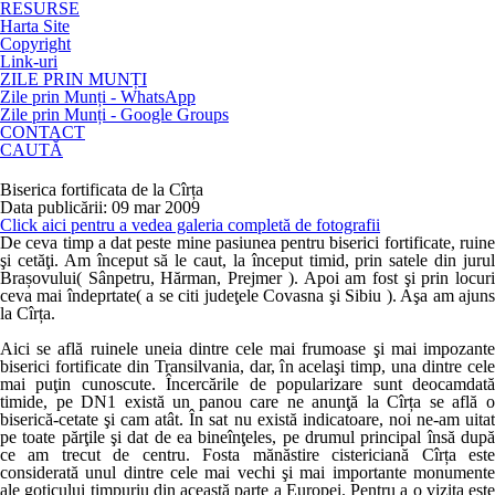
RESURSE
Harta Site
Copyright
Link-uri
ZILE PRIN MUNȚI
Zile prin Munți - WhatsApp
Zile prin Munți - Google Groups
CONTACT
CAUTĂ
Biserica fortificata de la Cîrța
Data publicării: 09 mar 2009
Click aici pentru a vedea galeria completă de fotografii
De ceva timp a dat peste mine pasiunea pentru biserici fortificate, ruine
şi cetăţi. Am început să le caut, la început timid, prin satele din jurul
Brașovului( Sânpetru, Hărman, Prejmer ). Apoi am fost şi prin locuri
ceva mai îndeprtate( a se citi judeţele Covasna şi Sibiu ). Aşa am ajuns
la Cîrța.
Aici se află ruinele uneia dintre cele mai frumoase şi mai impozante
biserici fortificate din Transilvania, dar, în acelaşi timp, una dintre cele
mai puţin cunoscute. Încercările de popularizare sunt deocamdată
timide, pe DN1 există un panou care ne anunţă la Cîrța se află o
biserică-cetate şi cam atât. În sat nu există indicatoare, noi ne-am uitat
pe toate părţile şi dat de ea bineînţeles, pe drumul principal însă după
ce am trecut de centru. Fosta mănăstire cistericiană Cîrța este
considerată unul dintre cele mai vechi şi mai importante monumente
ale goticului timpuriu din această parte a Europei. Pentru a o vizita este