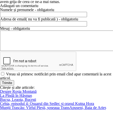
avem grija de ceea ce ne-a mai ramas.
Adăugati un comentariu
Numele și prenumele - obligatoriu
Adresa de email( nu va fi publicată ) - obligatoriu
Mesaj - obligatoriu
Vreau să primesc notificări prin email cînd apar comentarii la acest
articol.
Citește și alte articole:
Despre Roșia Montană
La Pîndă în Hășmaș
Bucșa, Leaota, Bucegi
Cehia, episodul 4: Osuarul din Sedlec și orașul Kutna Hora
Munții Trascău: Vîrful Pleșii, șoseaua TransApuseni, Baia de Arieș