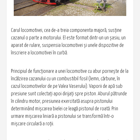
Carul locomotivei, cea de-a treia componenta majoră, susţine
cazanul o parte a motorului. El este format dintr-un un șasiu, un
aparat de rulare, suspensia locomotivei şi unele dispozitive de
înscriere a locomotivei în curbă.
Principiul de funcţionare a unei locomotive cu abur porneşte de la
încălzirea cazanului cu un combustibil fosil (lemn, cărbune, în
cazul locomotivelor de pe Valea Vaserului). Vaporii de apă sub
presiune sunt colectaţi apoi dirijaţi spre piston. Aburul pătrunde
în cilindru motor, presiunea exercitată asupra pistonului
determinând mișcarea bielei ce leagă pistonul de roată. Prin
urmare mișcarea liniară a pistonului se transformă într-o
mişcare circulară a roţii.