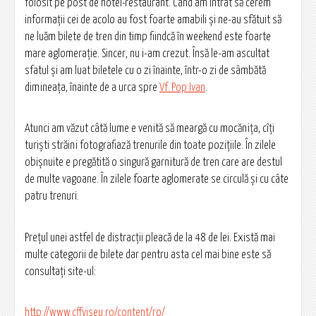
folosit pe post de hotel-restaurant. Când am intrat să cerem
informaţii cei de acolo au fost foarte amabili şi ne-au sfătuit să
ne luăm bilete de tren din timp fiindcă în weekend este foarte
mare aglomeraţie. Sincer, nu i-am crezut. Însă le-am ascultat
sfatul şi am luat biletele cu o zi înainte, într-o zi de sâmbătă
dimineaţa, înainte de a urca spre
Vf. Pop Ivan
.
Atunci am văzut câtă lume e venită să meargă cu mocăniţa, cîți
turişti străini fotografiază trenurile din toate poziţiile. În zilele
obişnuite e pregătită o singură garnitură de tren care are destul
de multe vagoane. În zilele foarte aglomerate se circulă şi cu câte
patru trenuri.
Preţul unei astfel de distracţii pleacă de la 48 de lei. Există mai
multe categorii de bilete dar pentru asta cel mai bine este să
consultaţi site-ul:
http://www.cffviseu.ro/content/ro/