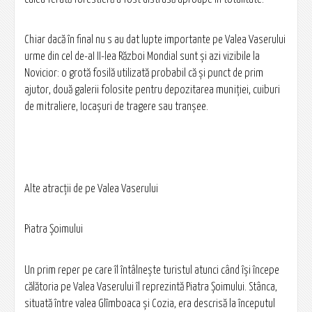
Chiar dacă în final nu s au dat lupte importante pe Valea Vaserului
urme din cel de-aI II-lea Război Mondial sunt şi azi vizibile la
Novicior: o grotă fosilă utilizată probabil că şi punct de prim
ajutor, două galerii folosite pentru depozitarea muniţiei, cuiburi
de mitraliere, Iocaşuri de tragere sau tranşee.
Alte atracţii de pe Valea Vaserului
Piatra Şoimului
Un prim reper pe care îl întâlneşte turistul atunci când îşi începe
călătoria pe Valea Vaserului îl reprezintă Piatra Şoimului. Stânca,
situată între valea Glîmboaca şi Cozia, era descrisă la începutul