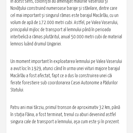
În acest sens, coloniştii au amenajat malurile Vaserului şi
Novăţului construind numeroase baraje şi stăvilare, dintre care
cel mai important şi singurul rămas este barajul Macârlău, cu un
volum de apă de 172.000 metri cubi. Astfel, pe Valea Vaserului,
principalul mijloc de transport al lemnului până în perioada
interbelică a rămas plutăritul, anual 50.000 metri cubi de material
lemnos luând drumul Ungariei.
Un moment important în exploatarea lemnului pe Valea Vaserului
a avut loc în 1929, atunci când în urma unei viituri majore barajul
Macârlău a fost afectat, fapt ce a dus la construirea unei căi
ferate forestiere sub coordonarea Casei Autonome a Pădurilor
Statului.
Patru ani mai târziu, primul tronson de aproximativ 32 km, până
în staţia Făina, a fost terminat, trenul cu aburi devenind astfel
singura cale de transport a lemnului, aşa cum este şi în prezent.