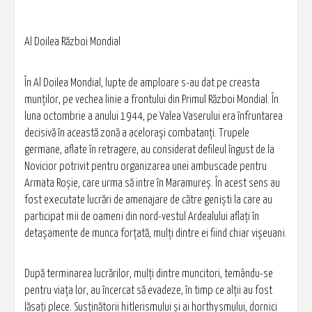
Al Doilea Război Mondial
În Al Doilea Mondial, lupte de amploare s-au dat pe creasta
munţilor, pe vechea linie a frontului din Primul Război Mondial. În
luna octombrie a anului 1944, pe Valea Vaserului era înfruntarea
decisivă în această zonă a aceloraşi combatanţi. Trupele
germane, aflate în retragere, au considerat defileul îngust de la
Novicior potrivit pentru organizarea unei ambuscade pentru
Armata Roşie, care urma să intre în Maramureş. În acest sens au
fost executate lucrări de amenajare de către genişti la care au
participat mii de oameni din nord-vestul Ardealului aflaţi în
detaşamente de munca forţată, mulţi dintre ei fiind chiar vişeuani.
După terminarea lucrărilor, mulţi dintre muncitori, temându-se
pentru viaţa lor, au încercat să evadeze, în timp ce alţii au fost
lăsaţi plece. Susţinătorii hitlerismului şi ai horthysmului, dornici