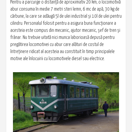
Pentru a parcurge o distanţă de aproximativ 20 km, o locomotivă
abur consuma în medie 7 metri steri lemn, 6 mc de apă, 30 kg de
cărbune, la care se adăugă 5l de ulei industrial şi 10l de ulei pentru
cilindru. Personalul folosit pentru a asigura buna funcţionare a
acesteia este compus din mecanic, ajutor mecanic, şef de tren şi
frânar. Nu trebuie uitată nici munca laborioasă depusă pentru
pregătirea locomotivei cu abur care alături de costul de
întreţinere ridicat al acesteia au constituit în timp principalele
motive ale înlocuirii cu locomotivele diesel sau electrice.