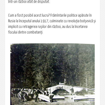
într-un război atât de disputat.
Cum a fost posibil acest lucru? Frămîntarile politice apărute în
Rusia la începutul anului 1917, culminate cu revoluţia bolşevică şi
implicit cu retragerea ruşilor din război, au dus la încetarea
focului dintre combatanţi.