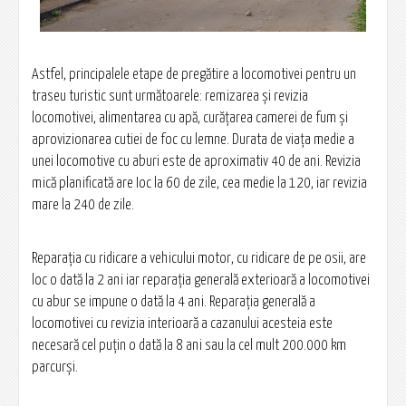
Astfel, principalele etape de pregătire a locomotivei pentru un
traseu turistic sunt următoarele: remizarea şi revizia
locomotivei, alimentarea cu apă, curăţarea camerei de fum şi
aprovizionarea cutiei de foc cu lemne. Durata de viaţa medie a
unei locomotive cu aburi este de aproximativ 40 de ani. Revizia
mică planificată are Ioc la 60 de zile, cea medie la 120, iar revizia
mare la 240 de zile.
Reparaţia cu ridicare a vehicului motor, cu ridicare de pe osii, are
loc o dată la 2 ani iar reparaţia generală exterioară a locomotivei
cu abur se impune o dată la 4 ani. Reparaţia generală a
locomotivei cu revizia interioară a cazanului acesteia este
necesară cel puţin o dată la 8 ani sau la cel mult 200.000 km
parcurşi.