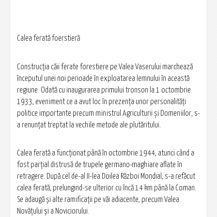
Calea ferată foerstieră
Construcţia căii ferate forestiere pe Valea Vaserului marchează
începutul unei noi perioade în exploatarea lemnului în această
regiune. Odată cu inaugurarea primului tronson la 1 octombrie
1933, eveniment ce a avut loc în prezenţa unor personalităţi
politice importante precum ministrul Agriculturii şi Domeniilor, s-
a renunţat treptat la vechile metode ale plutăritului.
Calea ferată a funcţionat până în octombrie 1944, atunci când a
fost parţial distrusă de trupele germano-maghiare aflate în
retragere. După cel de-al II-lea Doilea Război Mondial, s-a refăcut
calea ferată, prelungind-se ulterior cu încă 14 km până la Coman.
Se adaugă şi alte ramificaţii pe văi adiacente, precum Valea
Novăţului şi a Noviciorului.