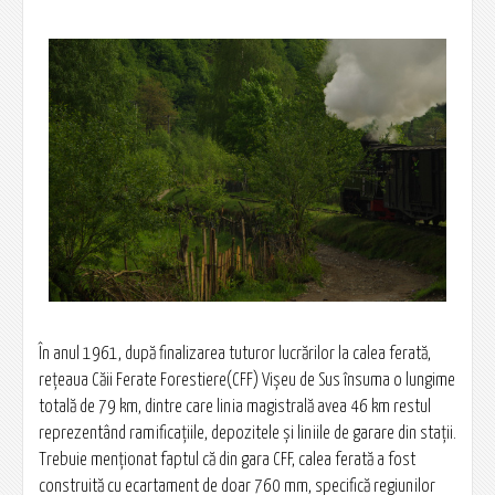
În anul 1961, după finalizarea tuturor lucrărilor la calea ferată,
reţeaua Căii Ferate Forestiere(CFF) Vişeu de Sus însuma o lungime
totală de 79 km, dintre care linia magistrală avea 46 km restul
reprezentând ramificaţiile, depozitele şi liniile de garare din staţii.
Trebuie menţionat faptul că din gara CFF, calea ferată a fost
construită cu ecartament de doar 760 mm, specifică regiunilor