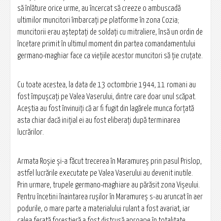
să înlăture orice urme, au încercat să creeze o ambuscadă
ultimilor muncitori îmbarcaţi pe platforme în zona Cozia;
muncitorii erau aşteptaţi de soldaţi cu mitraliere, însă un ordin de
încetare primit în ultimul moment din partea comandamentului
germano-maghiar face ca vieţiile acestor muncitori să ţie cruţate.
Cu toate acestea, la data de 13 octombrie 1944, 11 romani au
fost împuşcaţi pe Valea Vaserului, dintre care doar unul scăpat.
Aceştia au fost învinuiţi că ar fi fugit din lagărele munca forţată
asta chiar dacă iniţial ei au fost eliberaţi după terminarea
lucrărilor.
Armata Roşie şi-a făcut trecerea în Maramureş prin pasul Prislop,
astfel lucrările executate pe Valea Vaserului au devenit inutile.
Prin urmare, trupele germano-maghiare au părăsit zona Vişeului.
Pentru încetini înaintarea ruşilor în Maramureş s-au aruncat în aer
podurile, o mare parte a materialului rulant a fost avariat, iar
calea ferată forestieră a fost distrusă aproape în totalitate.