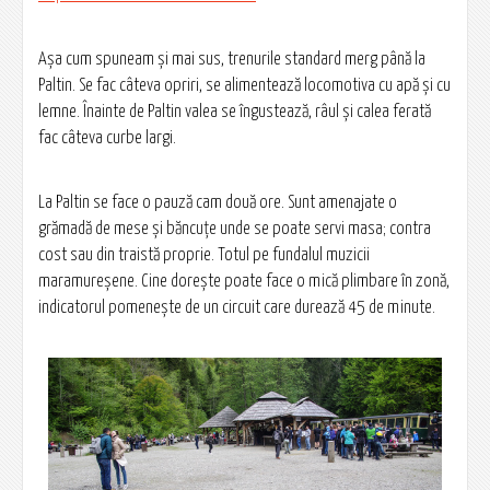
Aşa cum spuneam şi mai sus, trenurile standard merg până la
Paltin. Se fac câteva opriri, se alimentează locomotiva cu apă şi cu
lemne. Înainte de Paltin valea se îngustează, râul şi calea ferată
fac câteva curbe largi.
La Paltin se face o pauză cam două ore. Sunt amenajate o
grămadă de mese şi băncuțe unde se poate servi masa; contra
cost sau din traistă proprie. Totul pe fundalul muzicii
maramureşene. Cine doreşte poate face o mică plimbare în zonă,
indicatorul pomeneşte de un circuit care durează 45 de minute.