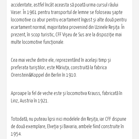
accidentate, astfel încât aceasta să poată urma cursul râului
Vaser. În 1961 pentru transportul de lemne se foloseau şapte
locomotive cu abur pentru ecartament îngust şi alte două pentru
ecartament normal, majoritatea provenind din Uzinele Reşiţa. În
prezent, în scop turistic, CFF Vişeu de Sus are la dispoziţie mai
multe locomotive funcţionale.
Cea mai veche dintre ele, reprezentând în acelaşi timp şi
preferata turiştilor, este Măriuţa, construită la fabrica
Orenstein&Koppel din Berlin în 1910.
Aproape la fel de veche este şi locomotiva Krauss, fabricată în
Linz, Austria în 1921.
Totodată, nu puteau lipsi nici modelele din Reşiţa, iar CFF dispune
de două exemplare, Elveţia şi Bavaria, ambele fiind construite în
1954.