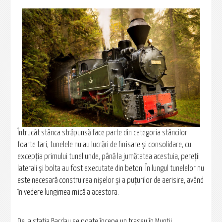
Întrucât stânca străpunsă face parte din categoria stâncilor
foarte tari, tunelele nu au lucrări de finisare şi consolidare, cu
excepţia primului tunel unde, până la jumătatea acestuia, pereţii
laterali şi bolta au fost executate din beton. În lungul tunelelor nu
este necesară construirea nişelor şi a puţurilor de aerisire, având
în vedere lungimea mică a acestora.
De la staţia Bardau se poate începe un traseu în Munţii