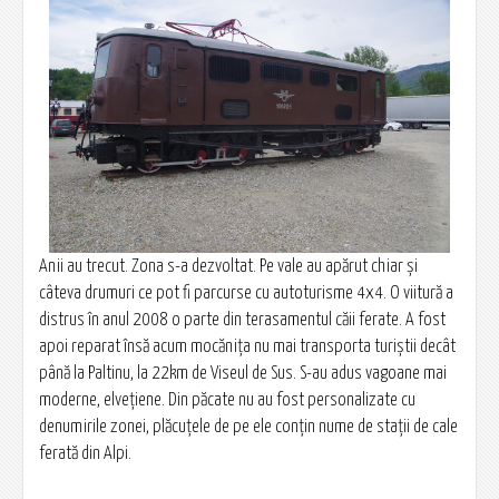
Anii au trecut. Zona s-a dezvoltat. Pe vale au apărut chiar şi
câteva drumuri ce pot fi parcurse cu autoturisme 4x4. O viitură a
distrus în anul 2008 o parte din terasamentul căii ferate. A fost
apoi reparat însă acum mocăniţa nu mai transporta turiştii decât
până la Paltinu, la 22km de Viseul de Sus. S-au adus vagoane mai
moderne, elveţiene. Din păcate nu au fost personalizate cu
denumirile zonei, plăcuţele de pe ele conţin nume de staţii de cale
ferată din Alpi.