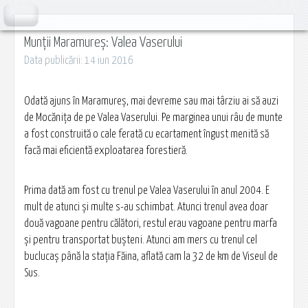
Munții Maramureș: Valea Vaserului
Data publicării: 14 iun 2016
Odată ajuns în Maramureş, mai devreme sau mai târziu ai să auzi
de Mocăniţa de pe Valea Vaserului. Pe marginea unui râu de munte
a fost construită o cale ferată cu ecartament îngust menită să
facă mai eficientă exploatarea forestieră.
Prima dată am fost cu trenul pe Valea Vaserului în anul 2004. E
mult de atunci şi multe s-au schimbat. Atunci trenul avea doar
două vagoane pentru călători, restul erau vagoane pentru marfa
şi pentru transportat buşteni. Atunci am mers cu trenul cel
buclucaş până la staţia Făina, aflată cam la 32 de km de Viseul de
Sus.