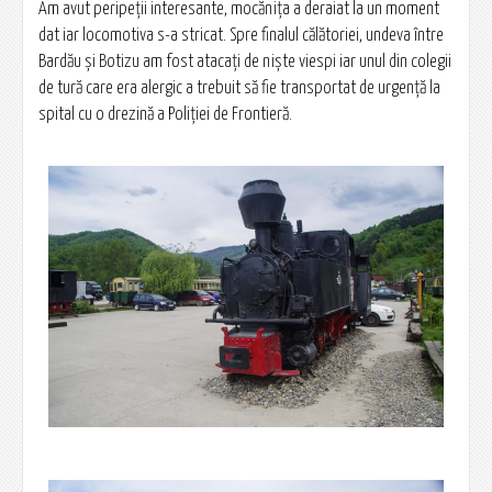
Am avut peripeţii interesante, mocăniţa a deraiat la un moment
dat iar locomotiva s-a stricat. Spre finalul călătoriei, undeva între
Bardău şi Botizu am fost atacaţi de nişte viespi iar unul din colegii
de tură care era alergic a trebuit să fie transportat de urgenţă la
spital cu o drezină a Poliţiei de Frontieră.