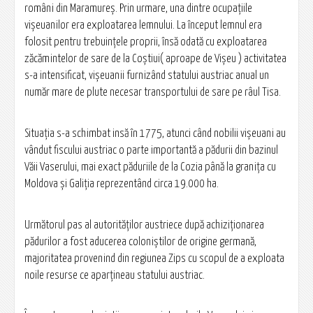
români din Maramureş. Prin urmare, una dintre ocupaţiile
vişeuanilor era exploatarea lemnului. La început lemnul era
folosit pentru trebuinţele proprii, însă odată cu exploatarea
zăcămintelor de sare de la Coştiui( aproape de Vişeu ) activitatea
s-a intensificat, vişeuanii furnizând statului austriac anual un
număr mare de plute necesar transportului de sare pe râul Tisa.
Situaţia s-a schimbat insă în 1775, atunci când nobilii vişeuani au
vândut fiscului austriac o parte importantă a pădurii din bazinul
Văii Vaserului, mai exact păduriile de la Cozia până la graniţa cu
Moldova şi Galiţia reprezentând circa 19.000 ha.
Următorul pas al autorităţilor austriece după achiziţionarea
pădurilor a fost aducerea coloniştilor de origine germană,
majoritatea provenind din regiunea Zips cu scopul de a exploata
noile resurse ce aparţineau statului austriac.