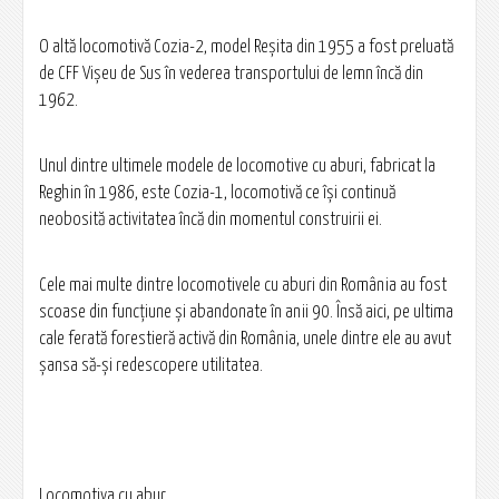
O altă locomotivă Cozia-2, model Reşita din 1955 a fost preluată
de CFF Vişeu de Sus în vederea transportului de lemn încă din
1962.
Unul dintre ultimele modele de locomotive cu aburi, fabricat la
Reghin în 1986, este Cozia-1, locomotivă ce îşi continuă
neobosită activitatea încă din momentul construirii ei.
Cele mai multe dintre locomotivele cu aburi din România au fost
scoase din funcţiune şi abandonate în anii 90. Însă aici, pe ultima
cale ferată forestieră activă din România, unele dintre ele au avut
şansa să-şi redescopere utilitatea.
Locomotiva cu abur