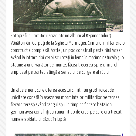
Fotografii cu cimitirul apar într-un album al Regimentului 3
Vânători din Carpaţi de la Sighetu Marmaţiei. Cimitirul militar era o
construcţie complexă. Astfel, un pod construit peste râul Vaser
având la intrare doi cerbi sculptaţi în lemn în mărime naturală şi o
statuie a unui vânător de munte, făcea trecerea spre cimitirul
amplasat pe partea stîngă a sensului de curgere al râului.
Un alt element care oferea acestui cimitir un grad ridicat de
unicitate constă în aşezarea mormintelor militarilor pe terase,
fiecare terasă având rangul său, în timp ce fiecare batalion
german avea consfinţit un anumit tip de cruci pe care era trecut
numele soldatului căzut în luptă.