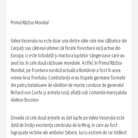
Primul Război Mondial
Valea Vaserului nu este doar una dintre văile cele mai sălbatice din
Carpaţi sau căminul ultimei căi ferate forestiere incă active din
Europa, ci este totodată şi martora luptelor sângeroase care au
avut loc în cele două războaie mondiale. Astfel, în Primul Război
Mondial, pe frontiera nordică actuală a României a fost în acea
vreme linia frontului. Combatanţii erau trupele germane formate
din patru batalioane de vânători de munte conduse de generalul
Richard von Conta şi armata rusă, afiată sub comanda mareşalului
Aleksei Brusilov.
Dovada că cele două armate au dat lupte pe Valea Vaserului este
dată de însăşi existenţa cimitirului de la Miraj, în care au fost
îngropate victime ale ambelor tabere, lucru extrem de rar întâlnit