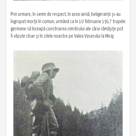
Prin urmare, în semn de respect, în acea iarnă, beligeranţii şi-au
îngropat morţii în comun, urmând ca în 10 februarie 1917 trupele
germane să înceapă construirea cimitirului ale cărui rămăşiţe pot
fi văzute chiar şi în zilele noastre pe Valea Vaserului la Miraj.