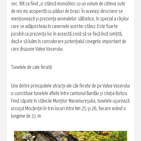
sec. XIX ca fiind „o stâncă monobloc cu un volum de câteva sute
de mii mc acoperită cu păduri de brazi. În aceeaşi descriere se
menţionează şi prezenţa animalelor sălbatice, în special a râşilor
care se adăposteau în cavernele acestei stânci. Este foarte
posibil ca prezenţa lor în această zonă să se facă încă simţită,
dacă e să luăm în considerare potenţialul cinegetic important de
care dispune Valea Vaserului.
Tunelele de cale ferată
Una dintre principalele atracţii ale căii ferate de pe Valea Vaserului
o constituie tunelele aflate între cantonul Bardău şi staţia Botizu.
Fiind săpate în stâncile Munţilor Maramureşului, tunelele uşurează
urcuşul Mocăniţei în trei locuri între km 25 şi 26, fiecare având o
lungime de 31 m.