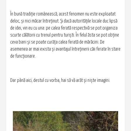
În bună tradiţie românească, acest fenomen nu este exploatat
deloc, şi nici măcar întreţinut. Şi dacă autorităţile locale duc lipsă
de idei, vin eu cu una: pe calea ferată respectivă se pot organiza
scurte călătorii cu trenul pentru turişti. În felul ăsta se pot obţine
ceva bani şi se poate curăţa calea ferată de mărăcini. De
asemenea ar mai exista şi avantajul întreţinerii căii ferate în stare
de funcţionare.
Dar până aici, destul cu vorba, hai să vă arăt şi nişte imagini.