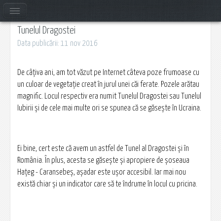
Tunelul Dragostei
Data publicării: 11 nov 2016
De câţiva ani, am tot văzut pe Internet câteva poze frumoase cu
un culoar de vegetaţie creat în jurul unei căi ferate. Pozele arătau
magnific. Locul respectiv era numit Tunelul Dragostei sau Tunelul
Iubirii şi de cele mai multe ori se spunea că se găseşte în Ucraina.
Ei bine, cert este că avem un astfel de Tunel al Dragostei şi în
România. În plus, acesta se găseşte şi apropiere de şoseaua
Haţeg - Caransebeş, aşadar este uşor accesibil. Iar mai nou
există chiar şi un indicator care să te îndrume în locul cu pricina.