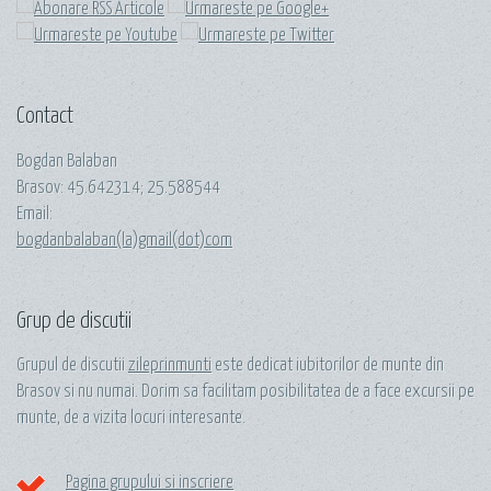
Contact
Bogdan Balaban
Brasov:
45.642314
;
25.588544
Email:
bogdanbalaban(la)gmail(dot)com
Grup de discutii
Grupul de discutii
zileprinmunti
este dedicat iubitorilor de munte din
Brasov si nu numai. Dorim sa facilitam posibilitatea de a face excursii pe
munte, de a vizita locuri interesante.
Pagina grupului si inscriere