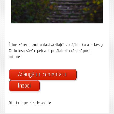
În final vă recomand ca, dacă vă aflaţi în zonă, între Caransebeş şi
Oţelu Roşu, să vă rupeţi vreo jumătate de oră ca să priviţi
minunea.
Adaugă un comentariu
Înapoi
Distribuie pe retelele sociale