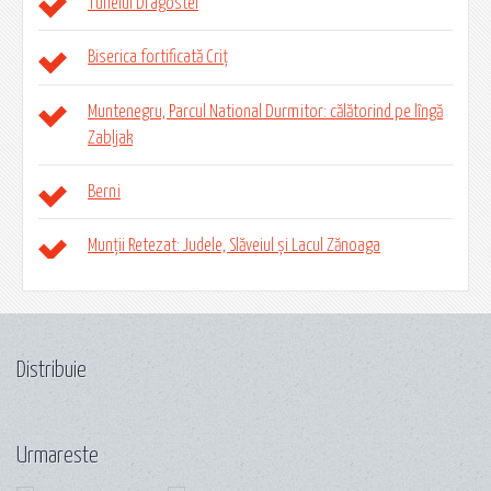
Tunelul Dragostei
Biserica fortificată Criț
Muntenegru, Parcul National Durmitor: călătorind pe lîngă
Zabljak
Berni
Munții Retezat: Judele, Slăveiul și Lacul Zănoaga
Distribuie
Urmareste