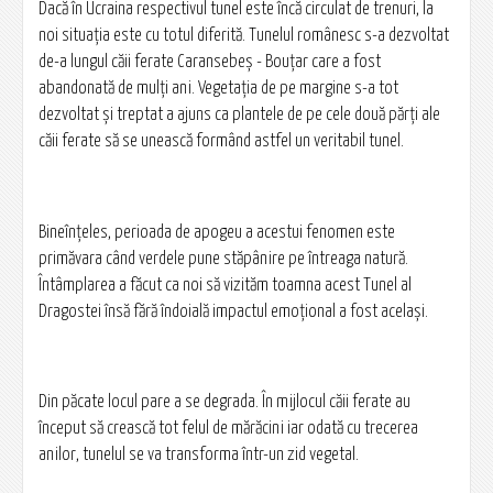
Dacă în Ucraina respectivul tunel este încă circulat de trenuri, la
noi situaţia este cu totul diferită. Tunelul românesc s-a dezvoltat
de-a lungul căii ferate Caransebeş - Bouțar care a fost
abandonată de mulţi ani. Vegetaţia de pe margine s-a tot
dezvoltat şi treptat a ajuns ca plantele de pe cele două părţi ale
căii ferate să se unească formând astfel un veritabil tunel.
Bineînţeles, perioada de apogeu a acestui fenomen este
primăvara când verdele pune stăpânire pe întreaga natură.
Întâmplarea a făcut ca noi să vizităm toamna acest Tunel al
Dragostei însă fără îndoială impactul emoţional a fost acelaşi.
Din păcate locul pare a se degrada. În mijlocul căii ferate au
început să crească tot felul de mărăcini iar odată cu trecerea
anilor, tunelul se va transforma într-un zid vegetal.