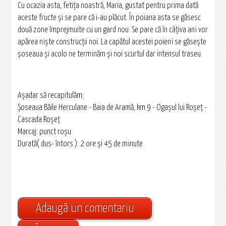
Cu ocazia asta, fetiţa noastră, Maria, gustat pentru prima dată
aceste fructe şi se pare că i-au plăcut. În poiana asta se găsesc
două zone împrejmuite cu un gard nou. Se pare că în câţiva ani vor
apărea nişte construcţii noi. La capătul acestei poieni se găseşte
şoseaua şi acolo ne terminăm şi noi scurtul dar intensul traseu.
Aşadar să recapitulăm;
Şoseaua Băile Herculane - Baia de Aramă, km 9 - Ogaşul lui Roșeț -
Cascada Roșeț
Marcaj: punct roşu
Durată( dus- întors ): 2 ore şi 45 de minute
Adaugă un comentariu