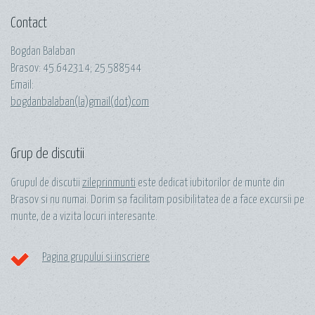
Contact
Bogdan Balaban
Brasov:
45.642314
;
25.588544
Email:
bogdanbalaban(la)gmail(dot)com
Grup de discutii
Grupul de discutii
zileprinmunti
este dedicat iubitorilor de munte din
Brasov si nu numai. Dorim sa facilitam posibilitatea de a face excursii pe
munte, de a vizita locuri interesante.
Pagina grupului si inscriere