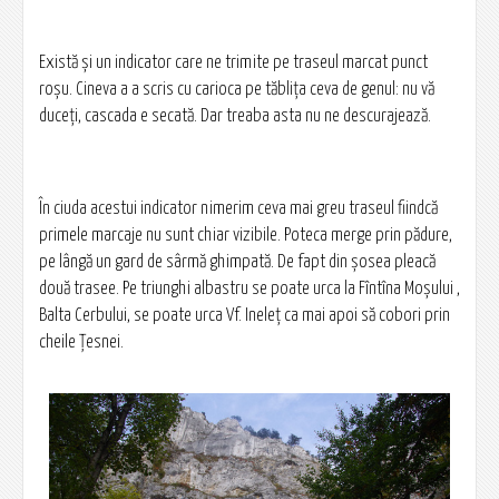
Există şi un indicator care ne trimite pe traseul marcat punct
roşu. Cineva a a scris cu carioca pe tăbliţa ceva de genul: nu vă
duceţi, cascada e secată. Dar treaba asta nu ne descurajează.
În ciuda acestui indicator nimerim ceva mai greu traseul fiindcă
primele marcaje nu sunt chiar vizibile. Poteca merge prin pădure,
pe lângă un gard de sârmă ghimpată. De fapt din şosea pleacă
două trasee. Pe triunghi albastru se poate urca la Fîntîna Moșului ,
Balta Cerbului, se poate urca Vf. Ineleț ca mai apoi să cobori prin
cheile Țesnei.