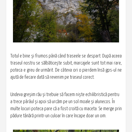
Totul e bine şi frumos până când traseele se despart. După aceea
traseul nostru se sălbăticeşte subit, marcajele sunt tot mai rare,
poteca e greu de urmărit. De câteva ori o pierdem însă gps-ul ne
ajută de fiecare dată să revenim pe traseul corect.
Undeva greşim rău şi trebuie să facem nişte echilibristică pentru
a trece pârâul şi apoi să urcăm pe un sol moale şi alunecos. În
multe locuri poteca pare că a fost croită cu maceta. Se merge prin
pădure tânără printr-un culoar în care încape doar un om.