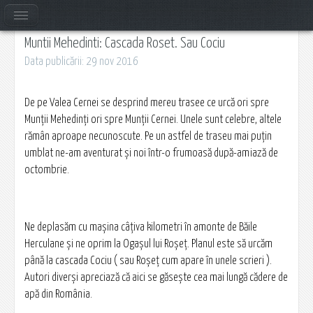
Muntii Mehedinti: Cascada Roset. Sau Cociu
Data publicării: 29 nov 2016
De pe Valea Cernei se desprind mereu trasee ce urcă ori spre
Munţii Mehedinţi ori spre Munţii Cernei. Unele sunt celebre, altele
rămân aproape necunoscute. Pe un astfel de traseu mai puţin
umblat ne-am aventurat şi noi într-o frumoasă după-amiază de
octombrie.
Ne deplasăm cu maşina câţiva kilometri în amonte de Băile
Herculane şi ne oprim la Ogaşul lui Roșeț. Planul este să urcăm
până la cascada Cociu ( sau Roșeț cum apare în unele scrieri ).
Autori diverşi apreciază că aici se găseşte cea mai lungă cădere de
apă din România.