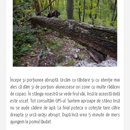
Începe şi porţiunea abruptă. Urcăm cu răbdare şi cu atenţie mai
ales că dăm şi de porţiuni alunecoase ori zone cu multe rădăcini
de copaci. În stânga noastră se vede firul văii, însă la această dată
este uscat. Tot consultăm GPS-ul. Suntem aproape de stânci însă
nu se aude cădere de apă. La final poteca o coteşte tare către
dreapta şi urcă iarăși abrupt. După încă vreo 5 minute de mers
ajungem la pomul lăudat.