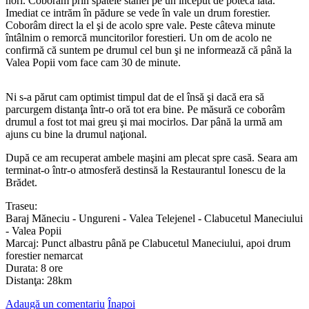
nori. Coborâm prin spatele stânei pe un început de poteca lată.
Imediat ce intrăm în pădure se vede în vale un drum forestier.
Coborâm direct la el şi de acolo spre vale. Peste câteva minute
întâlnim o remorcă muncitorilor forestieri. Un om de acolo ne
confirmă că suntem pe drumul cel bun şi ne informează că până la
Valea Popii vom face cam 30 de minute.
Ni s-a părut cam optimist timpul dat de el însă şi dacă era să
parcurgem distanţa într-o oră tot era bine. Pe măsură ce coborâm
drumul a fost tot mai greu şi mai mocirlos. Dar până la urmă am
ajuns cu bine la drumul naţional.
După ce am recuperat ambele maşini am plecat spre casă. Seara am
terminat-o într-o atmosferă destinsă la Restaurantul Ionescu de la
Brădet.
Traseu:
Baraj Măneciu - Ungureni - Valea Telejenel - Clabucetul Maneciului
- Valea Popii
Marcaj: Punct albastru până pe Clabucetul Maneciului, apoi drum
forestier nemarcat
Durata: 8 ore
Distanţa: 28km
Adaugă un comentariu
Înapoi