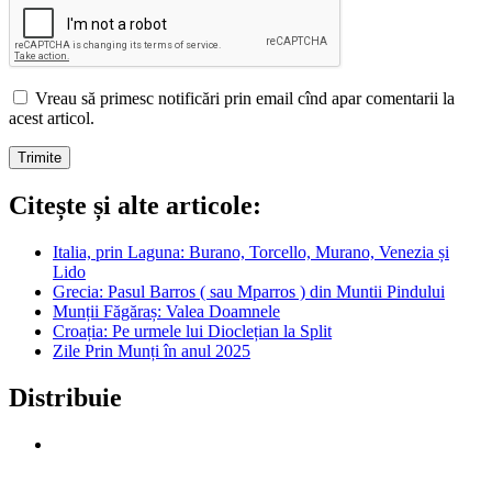
Vreau să primesc notificări prin email cînd apar comentarii la
acest articol.
Citește și alte articole:
Italia, prin Laguna: Burano, Torcello, Murano, Venezia și
Lido
Grecia: Pasul Barros ( sau Mparros ) din Muntii Pindului
Munții Făgăraș: Valea Doamnele
Croația: Pe urmele lui Dioclețian la Split
Zile Prin Munți în anul 2025
Distribuie