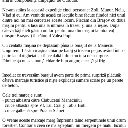
afla în componenţa Carpaţilor de Curbură.
Ne-am strâns la această expediţie cinci persoane: Zoli, Mugur, Nelu,
Vlad şi eu. Am venit de acasă cu lecţiile bine făcute fiindcă nici unul
dintre noi nu mai cercetase aceste locuri. Plecăm din Braşov cu două
maşini pentru a lăsa una la intrarea în traseu şi una la ieşire. După
câteva bâjbâieli găsim un loc pentru una din maşini la intrarea(
dinspre Braşov ) în cătunul Valea Popii.
Cu cealaltă maşină ne deplasăm până la barajul de la Maneciu-
Ungureni. Lăsăm maşina chiar pe baraj şi trecem pe jos având într-o
parte lacul îngheţat iar în cealaltă infrastructura de scurgere.
Dimineaţa nu se anunţă chiar de bun augur, e ceaţă şi frig.
Imediat ce traversăm barajul avem parte de prima surpriză plăcută:
câteva marcaje turistice şi nişte explicaţii sumare scrise pe un perete
de beton.
Cele trei marcaje sunt:
- punct albastru către Clabucetul Maneciului
- cruce albastră spre Vf. Lui Crai şi Tabla Butii
- cruce galbenă spre Poiana Stânei
O vreme aceste marcaje merg împreună tăind serpentinele unui drum
forestier. Contrar a ceea ce mă aşteptam, nu mergem pe malul lacului