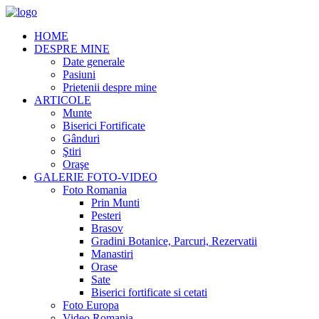
HOME
DESPRE MINE
Date generale
Pasiuni
Prietenii despre mine
ARTICOLE
Munte
Biserici Fortificate
Gânduri
Ştiri
Oraşe
GALERIE FOTO-VIDEO
Foto Romania
Prin Munti
Pesteri
Brasov
Gradini Botanice, Parcuri, Rezervatii
Manastiri
Orase
Sate
Biserici fortificate si cetati
Foto Europa
Video Romania