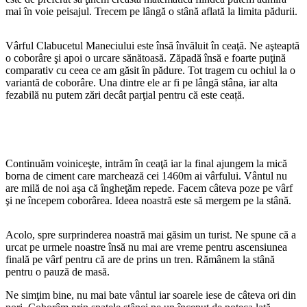
mai în voie peisajul. Trecem pe lângă o stână aflată la limita pădurii.
Vârful Clabucetul Maneciului este însă învăluit în ceaţă. Ne aşteaptă
o coborâre şi apoi o urcare sănătoasă. Zăpadă însă e foarte puţină
comparativ cu ceea ce am găsit în pădure. Tot tragem cu ochiul la o
variantă de coborâre. Una dintre ele ar fi pe lângă stâna, iar alta
fezabilă nu putem zări decât parţial pentru că este ceață.
Continuăm voiniceşte, intrăm în ceaţă iar la final ajungem la mică
borna de ciment care marchează cei 1460m ai vârfului. Vântul nu
are milă de noi aşa că îngheţăm repede. Facem câteva poze pe vârf
şi ne începem coborârea. Ideea noastră este să mergem pe la stână.
Acolo, spre surprinderea noastră mai găsim un turist. Ne spune că a
urcat pe urmele noastre însă nu mai are vreme pentru ascensiunea
finală pe vârf pentru că are de prins un tren. Rămânem la stână
pentru o pauză de masă.
Ne simţim bine, nu mai bate vântul iar soarele iese de câteva ori din