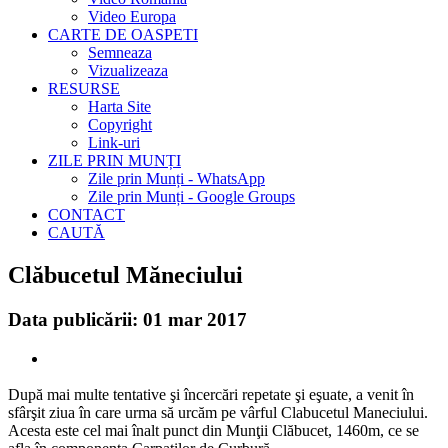
Video Europa
CARTE DE OASPETI
Semneaza
Vizualizeaza
RESURSE
Harta Site
Copyright
Link-uri
ZILE PRIN MUNȚI
Zile prin Munți - WhatsApp
Zile prin Munți - Google Groups
CONTACT
CAUTĂ
Clăbucetul Măneciului
Data publicării: 01 mar 2017
După mai multe tentative şi încercări repetate şi eşuate, a venit în
sfârşit ziua în care urma să urcăm pe vârful Clabucetul Maneciului.
Acesta este cel mai înalt punct din Munţii Clăbucet, 1460m, ce se