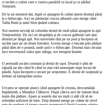
ci urcăm o culme care e cumva paralelă cu lacul şi cu pârâul
Telejenel.
De la un moment dat, după ce ajungem în culme ţinem drumul până
la o bifurcaţie. Aici ne părăseşte crucea albastră care merge către
Tabla Butii şi satul Slon ţinând culmea.
Noi suntem nevoiţi să coborâm destul de mult până ajungem la apă
Telejenelului. De aici ne despărţim şi de crucea galbenă care ţine
drumul pe lângă apă. Noi traversăm râul pe un pod şi începem să
urcăm uşor pe un drum forestier. Acesta merge o bucată prin pădure
până dăm de o poiană, unde iară e o bifurcaţie. Drumul mai circulat
face traversează valea spre stânga, noi mergem înainte.
O perioadă urcăm constant şi destul de uşor. Drumul e plin de
zăpadă iar din când în când se mai văd amenajate nişte locuri de
pândă. Apoi începem o urcare pe serpentine. E destul de susţinută şi
trebuie să transpirăm serios.
Urcarea se opreşte atunci când ajungem în creasta, deocamdată
împădurită, a Munţilor Clăbucet. După câteva zeci de minute însă
ieşim din pădure. Apare şi soarele dar nu mult ci atât cât să ne
orientăm suficient de bine. Deşi drumul merge pe culme de nivel
este de preferat să ţinem creasta matematică fiindcă putem admira