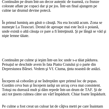
Continuăm pe drum într-un decor autentic de toamnă, cu frunze
colorate aflate pe copaci dar şi pe jos. Într-un final ajungem pe
culme iar drumul devine potecă.
În primul luminiş am găsit o căsuţă. Nu era locuită acum. Zona se
numeşte La Teascuri. Destul de aproape mai este încă o poiană,
unde există o altă căsuţa ce pare a fi întreţinută. Şi pe lângă se văd şi
nişte lemne tăiate.
Continuăm pe culme şi ieşim într-un loc unde s-a tăiat pădurea.
Peisajul se deschide avem în fata Piatra Craiului şi o parte din
Depresiunea Bârsei. Vedem şi Vf. Ciuma, ţinta noastră de astăzi.
Începem să coborâm şi ne îndreptăm spre primul loc de popas.
Gustăm ceva bun şi începem iarăşi un urcuş ceva mai consistent.
Totuşi nu durează mult şi dăm repede într-un drum de TAF. Şi de
aici tot ţinem culmea către un vârf împădurit. Chiar foarte împădurit.
Pe culme a fost creat un culoar lat de câţiva metri pe care înaintam