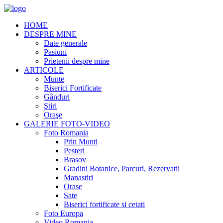
HOME
DESPRE MINE
Date generale
Pasiuni
Prietenii despre mine
ARTICOLE
Munte
Biserici Fortificate
Gânduri
Ştiri
Oraşe
GALERIE FOTO-VIDEO
Foto Romania
Prin Munti
Pesteri
Brasov
Gradini Botanice, Parcuri, Rezervatii
Manastiri
Orase
Sate
Biserici fortificate si cetati
Foto Europa
Video Romania