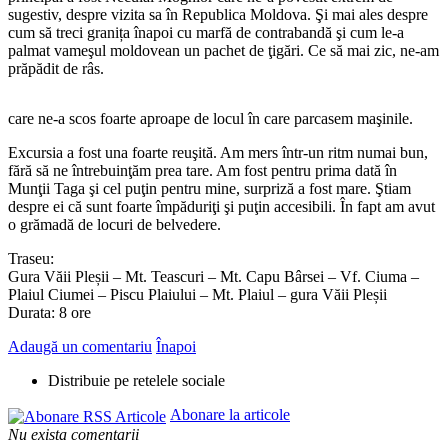
sugestiv, despre vizita sa în Republica Moldova. Şi mai ales despre
cum să treci granița înapoi cu marfă de contrabandă şi cum le-a
palmat vameşul moldovean un pachet de ţigări. Ce să mai zic, ne-am
prăpădit de râs.
care ne-a scos foarte aproape de locul în care parcasem maşinile.
Excursia a fost una foarte reuşită. Am mers într-un ritm numai bun,
fără să ne întrebuinţăm prea tare. Am fost pentru prima dată în
Munţii Taga şi cel puţin pentru mine, surpriză a fost mare. Ştiam
despre ei că sunt foarte împăduriţi şi puţin accesibili. În fapt am avut
o grămadă de locuri de belvedere.
Traseu:
Gura Văii Pleșii – Mt. Teascuri – Mt. Capu Bârsei – Vf. Ciuma –
Plaiul Ciumei – Piscu Plaiului – Mt. Plaiul – gura Văii Pleșii
Durata: 8 ore
Adaugă un comentariu
Înapoi
Distribuie pe retelele sociale
Abonare la articole
Nu exista comentarii