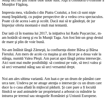
Mulţi nici nu ştiu foarte bine unde sunt. Alţii îi consideră o extensie a
Munţilor Făgăraş.
Impresia mea, văzându-i din Piatra Craiului, a fost că sunt nişte
munţi împăduriţi, cu puţine perspective de a vedea ceva spectaculos.
Poate că de aceea i-am şi ocolit. Dacă stai să te gândeşti, de jur
împrejur oferta montană e mult mai tentantă.
Dar iată că în toamna lui 2017, la iniţiativa lui Radu Pușcarciuc, m-
am hotărât să merg şi eu în Munţii Taga. Am fost într-un grup destul
de mare şi plin de voie bună.
Ne-am întâlnit lângă Zărneşti, la confluența dintre Bârsa şi Bârsa
Fierului. Am mers de acolo cu maşina şi am făcut pe a doua vale la
stânga, numită Valea Pleşii. Am parcat apoi lângă prima intersecţie.
Aici sunt mai multe posibilităţi: să continui pe vale, să treci valea şi
să urci versantul stâng sau să urci versantul drept.
Noi am ales ultima variantă. Am luat-o pe un drum de pământ care
urca tare. Undeva pe ne atrage atenţia o intersecţie cu un drum care
duce la o casa aflată în mijlocul pădurii. Şi care pare a fi locuită
fiindcă se aud animalele iar proprietarul a arborat cu mândrie la
intrarea pe terenul sau steagurile României şi Uniunii Europene.