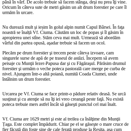
până în vârf. De acolo trebuie să facem stânga, deşi nu prea îţi vine.
Oricum în câteva sute de metri găsim un alt drum forestier pe care îl
urmăm în urcare.
Nu durează mult şi ieșim în golul alpin numit Capul Bârsei. În faţa
noastră se înalță Vf. Ciuma. Căutăm un loc de popas şi îl găsim în
apropierea unei stîne. Stăm ceva mai mult. Urmează să abordăm
vârful din partea opusă, aşadar trebuie să facem un ocol.
Plecăm pe drum forestier şi trecem peste câteva izvoare, cam
singurele surse de apă de pe traseul de astăzi. Începem să avem
peisaje cu Munţii Iezer-Papusa dar şi cu Făgăraşul. Părăsim drumul
forestier şi urmăm o veche poteca pastorală care merge pe curba de
nivel. Ajungem într-o altă poiană, numită Coada Ciumei, unde
întâlnim un drum forestier.
Urcarea pe Vf. Ciuma se face printr-o pădure relativ deasă. Se urcă
susţinut şi cu atenţie să nu îţi iei vreo creangă peste faţă. Nu există
poteca trebuie mers astfel încât să găseşti punctul cel mai înalt.
Vf. Ciuma are 1629 metri şi este al treilea ca înălţime din Munţii
Țaga. Este complet împădurit. Chiar pe el se găseşte o mare cruce de
fier făcută din foste şine de cale ferată produse la Reşita, aşa cum