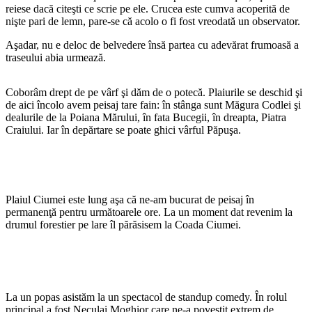
reiese dacă citeşti ce scrie pe ele. Crucea este cumva acoperită de
nişte pari de lemn, pare-se că acolo o fi fost vreodată un observator.
Aşadar, nu e deloc de belvedere însă partea cu adevărat frumoasă a
traseului abia urmează.
Coborâm drept de pe vârf şi dăm de o potecă. Plaiurile se deschid şi
de aici încolo avem peisaj tare fain: în stânga sunt Măgura Codlei şi
dealurile de la Poiana Mărului, în fata Bucegii, în dreapta, Piatra
Craiului. Iar în depărtare se poate ghici vârful Păpuşa.
Plaiul Ciumei este lung aşa că ne-am bucurat de peisaj în
permanenţă pentru următoarele ore. La un moment dat revenim la
drumul forestier pe lare îl părăsisem la Coada Ciumei.
La un popas asistăm la un spectacol de standup comedy. În rolul
principal a fost Neculai Moghior care ne-a povestit extrem de