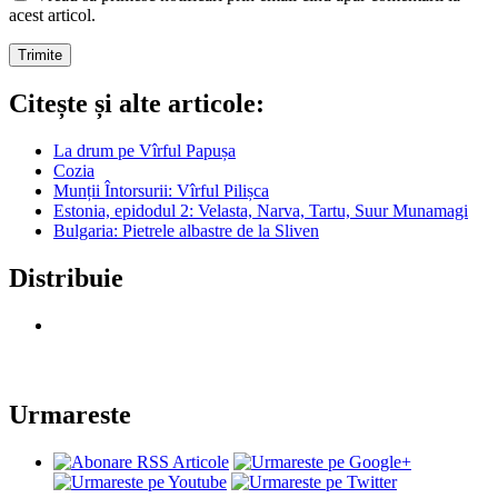
acest articol.
Citește și alte articole:
La drum pe Vîrful Papușa
Cozia
Munții Întorsurii: Vîrful Pilișca
Estonia, epidodul 2: Velasta, Narva, Tartu, Suur Munamagi
Bulgaria: Pietrele albastre de la Sliven
Distribuie
Urmareste