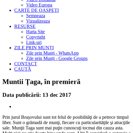
Video Europa
CARTE DE OASPETI
Semneaza
Vizualizeaza
RESURSE
Harta Site
Copyright
Link-uri
ZILE PRIN MUNȚI
Zile prin Munți - WhatsApp
Zile prin Munți - Google Groups
CONTACT
CAUTĂ
Muntii Țaga, în premieră
Data publicării: 13 dec 2017
Prin jurul Brașovului sunt tot felul de posibilităţi de a petrece timpul
liber. Sunt o grămadă de munţi, fiecare cu particularităţile şi atracţiile
sale. Munţii Taga sunt mai puţin cunoscuţi tocmai din cauza asta.