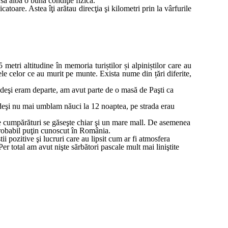
 să aibă o bună condiţie fizică.
oare. Astea îţi arătau direcţia şi kilometri prin la vârfurile
etri altitudine în memoria turiștilor și alpiniștilor care au
le celor ce au murit pe munte. Exista nume din țări diferite,
, deşi eram departe, am avut parte de o masă de Paşti ca
 deşi nu mai umblam năuci la 12 noaptea, pe strada erau
de cumpărături se găseşte chiar şi un mare mall. De asemenea
 probabil puţin cunoscut în România.
i pozitive şi lucruri care au lipsit cum ar fi atmosfera
r total am avut nişte sărbători pascale mult mai liniştite