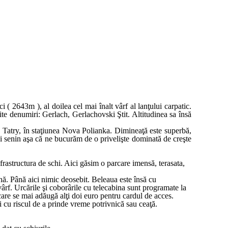
 ( 2643m ), al doilea cel mai înalt vârf al lanţului carpatic.
erite denumiri: Gerlach, Gerlachovski Ştit. Altitudinea sa însă
e Tatry, în staţiunea Nova Polianka. Dimineaţă este superbă,
i senin aşa că ne bucurăm de o privelişte dominată de creşte
astructura de schi. Aici găsim o parcare imensă, terasata,
ă. Până aici nimic deosebit. Beleaua este însă cu
ârf. Urcările şi coborârile cu telecabina sunt programate la
 care se mai adăugă alţi doi euro pentru cardul de acces.
 şi cu riscul de a prinde vreme potrivnică sau ceaţă.