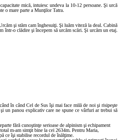
capacitate mică, intuiesc undeva la 10-12 persoane. Şi urcă
ate o mare parte a Munţilor Tatra.
 Urcăm şi stăm cam înghesuiţi. Şi luăm viteză la deal. Cabină
într-o clădire şi începem să urcăm scări. Şi urcăm un etaj.
nd în când Cel de Sus îşi mai face milă de noi şi risipeşte
i un panou explicativ care ne spune ce vârfuri ar trebui să
departe fără cunoştinţe serioase de alpinism şi echipament
r total m-am simţit bine la cei 2634m. Pentru Maria,
ă ce îşi stabilise recordul de înălţime.