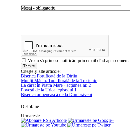
Mesaj - obligatoriu
Vreau să primesc notificări prin email cînd apar comentari
Citește și alte articole:
Biserica Fortificată de la Dîrjiu
Munții Măcin: Tura florală de la Trestenic
La cărat în Piatra Mare - acțiunea nr. 2
Povești de la Urlea, episodul 1
Biserica armenească de la Dumbrăveni
Distribuie
Urmareste