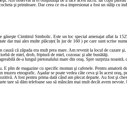
meţii. Am observat la ei obişnuinţa de a face acest lucru. Iar copii păreau
heta şi primitoare. Dar ceea ce m-a impresionat a fost un stâlp cu indicat
găseşte Cimitirul Simbolic. Este un loc special amenajat aflat la 1525 m
tate dar mai ales multe plăcuțe( în jur de 160 ) pe care sunt scrise nume
din cauză că zăpada era mult prea mare. Am revenit la locul de cazare şi
orbă de miel, drob, friptură de miel, cozonac şi alte bunătăţi.
agreabilă de-a lungul pietonalului mare din oraş. Spre surpriza noastră,
meu. E plin de magazine cu specific montan şi cafenele. Pentru amatorii 
, un muzeu etnografic. Aşadar se poate vedea câte ceva şi în acest oraş,
zitivă. A fost pentru prima dată când am plecat departe. Au fost şi chesti
foarte tare să dăm telefoane sau să mâncăm mai mult decât avem nevoie. Pe