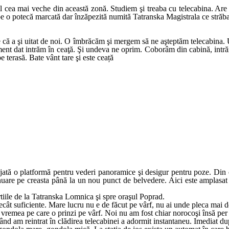
 cea mai veche din această zonă. Studiem şi treaba cu telecabina. Are 
şi pe o potecă marcată dar înzăpezită numită Tatranska Magistrala ce străb
ce că a şi uitat de noi. O îmbrăcăm şi mergem să ne aşteptăm telecabina.
nt dat intrăm în ceaţă. Şi undeva ne oprim. Coborâm din cabină, intrăm 
e terasă. Bate vânt tare şi este ceață
ată o platformă pentru vederi panoramice şi desigur pentru poze. Din câ
uare pe creasta până la un nou punct de belvedere. Aici este amplasat ş
tiile de la Tatranska Lomnica şi spre oraşul Poprad.
ecât suficiente. Mare lucru nu e de făcut pe vârf, nu ai unde pleca mai 
e vremea pe care o prinzi pe vârf. Noi nu am fost chiar norocoşi însă pe
Când am reintrat în clădirea telecabinei a adormit instantaneu. Imediat dup