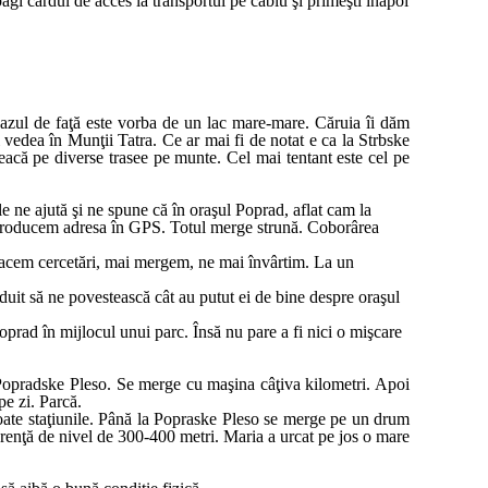
gi cardul de acces la transportul pe cablu şi primeşti înapoi
azul de faţă este vorba de un lac mare-mare. Căruia îi dăm
 vedea în Munţii Tatra. Ce ar mai fi de notat e ca la Strbske
eacă pe diverse trasee pe munte. Cel mai tentant este cel pe
ne ajută şi ne spune că în oraşul Poprad, aflat cam la
 Introducem adresa în GPS. Totul merge strună. Coborârea
! Facem cercetări, mai mergem, ne mai învârtim. La un
duit să ne povestească cât au putut ei de bine despre oraşul
Poprad în mijlocul unui parc. Însă nu pare a fi nici o mişcare
Popradske Pleso. Se merge cu maşina câţiva kilometri. Apoi
pe zi. Parcă.
n toate staţiunile. Până la Popraske Pleso se merge pe un drum
ferenţă de nivel de 300-400 metri. Maria a urcat pe jos o mare