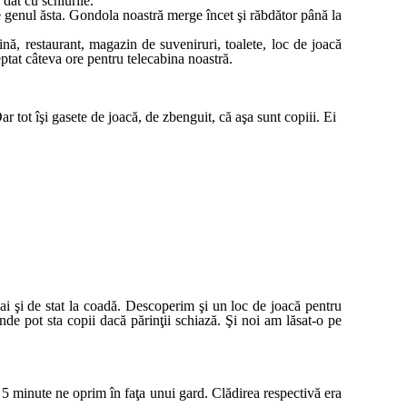
 dat cu schiurile.
 genul ăsta. Gondola noastră merge încet şi răbdător până la
nă, restaurant, magazin de suveniruri, toalete, loc de joacă
eptat câteva ore pentru telecabina noastră.
tot îşi gasete de joacă, de zbenguit, că aşa sunt copiii. Ei
ai şi de stat la coadă. Descoperim şi un loc de joacă pentru
unde pot sta copii dacă părinţii schiază. Şi noi am lăsat-o pe
n 5 minute ne oprim în faţa unui gard. Clădirea respectivă era