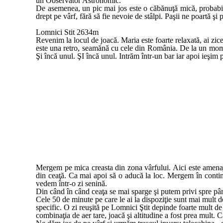
un Observator Astronomic.
De asemenea, un pic mai jos este o căbănuţă mică, probabil
drept pe vârf, fără să fie nevoie de stâlpi. Paşii ne poartă 
Lomnici Stit 2634m
Revenim la locul de joacă. Maria este foarte relaxată, ai zi
este una retro, seamănă cu cele din România. De la un mome
Şi încă unul. ŞI încă unul. Intrăm într-un bar iar apoi ieşim p
Mergem pe mica creasta din zona vârfului. Aici este amenaj
din ceaţă. Ca mai apoi să o aducă la loc. Mergem în contin
vedem într-o zi senină.
Din când în când ceaţa se mai sparge şi putem privi spre pâr
Cele 50 de minute pe care le ai la dispoziţie sunt mai mult d
specific. O zi reuşită pe Lomnici Ştit depinde foarte mult d
combinaţia de aer tare, joacă şi altitudine a fost prea mult. 