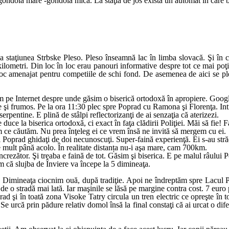
gondola mare -gondola mică. La staţia de jos exista un automat în care ba
 staţiunea Strbske Pleso. Pleso înseamnă lac în limba slovacă. Şi în c
kilometri. Din loc în loc erau panouri informative despre tot ce mai poţi
n loc amenajat pentru competiile de schi fond. De asemenea de aici se pl
e Internet despre unde găsim o biserică ortodoxă în apropiere. Google 
bine şi frumos. Pe la ora 11:30 plec spre Poprad cu Ramona şi Florenţa.
rpentine. E plină de stâlpi reflectorizanţi de ai senzaţia că aterizezi.
uce la biserica ortodoxă, ci exact în faţa clădirii Poliţiei. Măi să fie
 ce căutăm. Nu prea înţeleg ei ce vrem însă ne invită să mergem cu ei.
i Poprad ghidaţi de doi necunoscuţi. Super-faină experienţă. Ei s-au stră
 mult până acolo. În realitate distanța nu-i aşa mare, cam 700km.
încrezător. Şi treaba e faină de tot. Găsim şi biserica. E pe malul râului 
 că slujba de Înviere va începe la 5 dimineaţa.
. Dimineaţa ciocnim ouă, după tradiţie. Apoi ne îndreptăm spre Lacul 
 o stradă mai lată. Iar maşinile se lăsă pe margine contra cost. 7 euro 
prad şi în toată zona Visoke Tatry circula un tren electric ce opreşte î
Se urcă prin pădure relativ domol însă la final constaţi că ai urcat o di