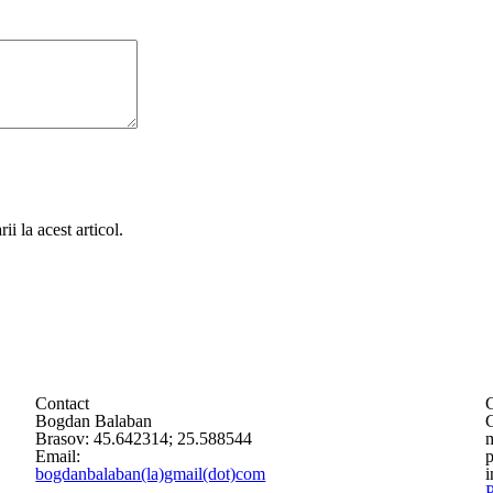
i la acest articol.
Contact
G
Bogdan Balaban
G
Brasov:
45.642314
;
25.588544
m
Email:
p
bogdanbalaban(la)gmail(dot)com
i
P