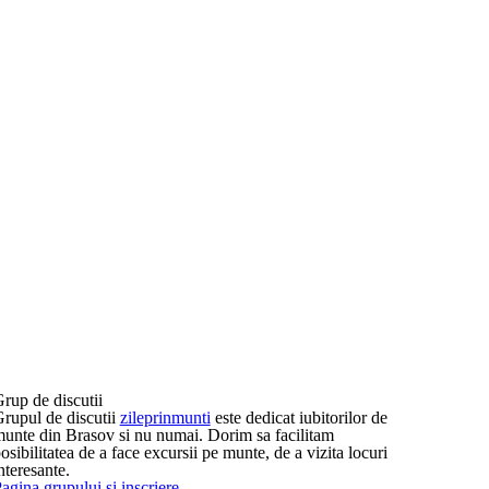
rup de discutii
rupul de discutii
zileprinmunti
este dedicat iubitorilor de
unte din Brasov si nu numai. Dorim sa facilitam
osibilitatea de a face excursii pe munte, de a vizita locuri
nteresante.
agina grupului si inscriere