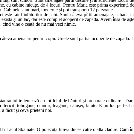
lţi sunt schiori. Sunt amenajate pârtii destule şi ai suficiente locuri de
, cu cabine micuţe, de 4 locuri. Pentru Maria este prima experienţă de
a. Cabinele sunt mari, moderne şi pot transporta 12 persoane.
ste raiul iubitorilor de schi. Sunt câteva pîrtii amenajate, cabana fai
te există şi un lac, dar este complet acoperit de zăpadă. Avem însă de aşt
d, cînd vine o ceață de nu mai vezi nimic.
teva amenajări pentru copii. Unele sunt parţial acoperite de zăpadă. Dar 
rantul te tentează cu tot felul de băuturi şi preparate culinare. Dar 
c fericit: tobogane, cilindri, leagăne, căluşei, biluţe. E un loc perfect 
i-a făcut şi ceva prieteni noi.
t fi Lacul Skalnate. O potecuţă firavă ducea către o altă clădire. Cam î