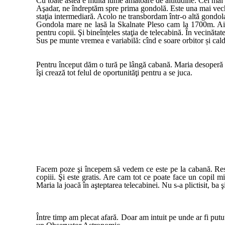
Cu toate astea e multă lume amatoare de altitudine. Cei mai mu
Aşadar, ne îndreptăm spre prima gondolă. Este una mai veche
staţia intermediară. Acolo ne transbordam într-o altă gondol
Gondola mare ne lasă la Skalnate Pleso cam la 1700m. Aici e
pentru copii. Şi bineînțeles staţia de telecabină. În vecinăta
Sus pe munte vremea e variabilă: cînd e soare orbitor și cal
Pentru început dăm o tură pe lângă cabană. Maria desoperă câ
îşi crează tot felul de oportunităţi pentru a se juca.
Facem poze şi începem să vedem ce este pe la cabană. Restau
copiii. Şi este gratis. Are cam tot ce poate face un copil mi
Maria la joacă în aşteptarea telecabinei. Nu s-a plictisit, ba ş
Între timp am plecat afară. Doar am intuit pe unde ar fi putu