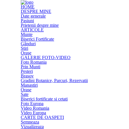
HOME
DESPRE MINE
Date generale
Pasiuni
Prietenii despre mine
ARTICOLE
Munte
Biserici Fortificate
Gânduri
Ştiri
Oraşe
GALERIE FOTO-VIDEO
Foto Romania
Prin Munti
Pesteri
Brasov
Gradini Botanice, Parcuri, Rezervatii
Manastiri
Orase
Sate
Biserici fortificate si cetati
Foto Europa
Video Romania
Video Europa
CARTE DE OASPETI
Semneaza
Vizualizeaza