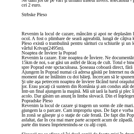
Ne dăm jos de pe vârf şi urmăm traseul invers: telecabina - 
cei 2 euro.
Strbske Pleso
Revenim la locul de cazare, mâncăm şi apoi ne deplasăm la
ocol. A fost o plimbare de seară agreabilă, lungă de câţiva 
Pleso există o trambulină pentru sărituri cu schiurile şi u
vârful Krivan(2495m).
Noaptea de Înviere la Poprad
Revenim la cazare. Este noaptea de Înviere. Ne documentăm p
15km de noi, s-ar găsi un astfel de lăcaş de cult. Totul e 
spre Poprad este spctaculoasa. Şoseaua coboară direct, fără se
Ajungem în Poprad numai că adresa găsită pe Internet nu de d
moment dat ne întâlnim cu doi băieţi. Încercam să le spunem
Şi uite aşa petrecem noaptea de înviere făcând turul oraşulu
lor. Erau şocaţi că suntem din România şi am condus atât de
Într-un final ajungem la maşină. Mă uit iară la hartă şi plec 
acolo. Dar găsim un anunţ în limba slovacă. Din el înţelegem
Popradske Pleso
Revenim la locul de cazare şi tragem un somn de zile mari
ajungem la o parcare. Cam impropriu spus. De fapt e vorba de
În zonă se găseşte şi o staţie de cale ferată. De fapt din Po
asfaltat, dar în cea mai mare parte acoperit acum de zăpadă. 
parte din traseu împrietenindu-se cu alţi copii.