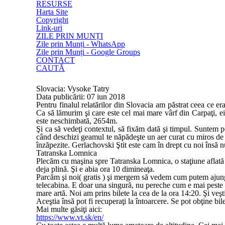
RESURSE
Harta Site
Copyright
Link-uri
ZILE PRIN MUNȚI
Zile prin Munți - WhatsApp
Zile prin Munți - Google Groups
CONTACT
CAUTĂ
Slovacia: Vysoke Tatry
Data publicării: 07 iun 2018
Pentru finalul relatărilor din Slovacia am păstrat ceea ce er
Ca să lămurim şi care este cel mai mare vârf din Carpaţi, ei b
este neschimbată, 2654m.
Şi ca să vedeţi contextul, să fixăm dată şi timpul. Suntem 
când deschizi geamul te năpădeşte un aer curat cu miros de 
înzăpezite. Gerlachovski Ştit este cam în drept cu noi însă 
Tatranska Lomnica
Plecăm cu maşina spre Tatranska Lomnica, o staţiune aflată 
deja plină. Şi e abia ora 10 dimineaţa.
Parcăm şi noi( gratis ) şi mergem să vedem cum putem ajunge
telecabina. E doar una singură, nu pereche cum e mai peste to
mare artă. Noi am prins bilete la cea de la ora 14:20. Şi veş
Aceştia însă pot fi recuperaţi la întoarcere. Se pot obţine bil
Mai multe găsiţi aici:
https://www.vt.sk/en/