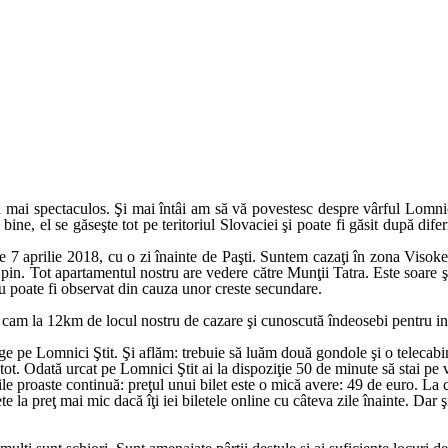
a mai spectaculos. Şi mai întâi am să vă povestesc despre vârful Lomnici
ine, el se găseşte tot pe teritoriul Slovaciei şi poate fi găsit după dif
pe 7 aprilie 2018, cu o zi înainte de Paşti. Suntem cazaţi în zona Visok
pin. Tot apartamentul nostru are vedere către Munţii Tatra. Este soare ş
nu poate fi observat din cauza unor creste secundare.
cam la 12km de locul nostru de cazare şi cunoscută îndeosebi pentru infr
 pe Lomnici Ştit. Şi aflăm: trebuie să luăm două gondole şi o telecabin
t. Odată urcat pe Lomnici Ştit ai la dispoziţie 50 de minute să stai pe v
tile proaste continuă: preţul unui bilet este o mică avere: 49 de euro. La
ete la preţ mai mic dacă îţi iei biletele online cu câteva zile înainte. Dar