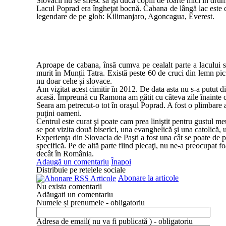
Slovacii nu se sfiesc să îşi ducă copiii de foarte mici în dru
Lacul Poprad era îngheţat bocnă. Cabana de lângă lac este coc
legendare de pe glob: Kilimanjaro, Agoncagua, Everest.
Aproape de cabana, însă cumva pe cealalt parte a lacului se 
murit în Munții Tatra. Există peste 60 de cruci din lemn pic
nu doar cehe și slovace.
Am vizitat acest cimitir în 2012. De data asta nu s-a putut 
acasă. Împreună cu Ramona am gătit cu câteva zile înainte ci
Seara am petrecut-o tot în oraşul Poprad. A fost o plimbare 
puţini oameni.
Centrul este curat şi poate cam prea liniştit pentru gustul 
se pot vizita două biserici, una evanghelică şi una catolică
Experienţa din Slovacia de Paşti a fost una cât se poate de po
specifică. Pe de altă parte fiind plecaţi, nu ne-a preocupat 
decât în România.
Adaugă un comentariu
Înapoi
Distribuie pe retelele sociale
Abonare la articole
Nu exista comentarii
Adăugati un comentariu
Numele și prenumele - obligatoriu
Adresa de email( nu va fi publicată ) - obligatoriu