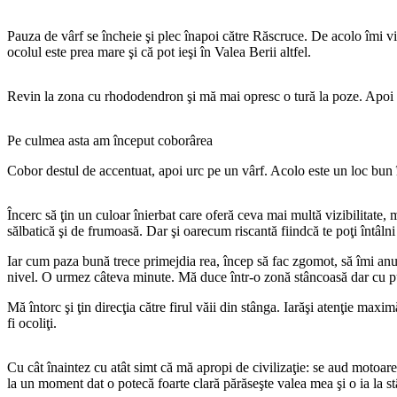
Pauza de vârf se încheie şi plec înapoi către Răscruce. De acolo îmi 
ocolul este prea mare şi că pot ieşi în Valea Berii altfel.
Revin la zona cu rhododendron şi mă mai opresc o tură la poze. Apoi
Pe culmea asta am început coborârea
Cobor destul de accentuat, apoi urc pe un vârf. Acolo este un loc bun în
Încerc să ţin un culoar înierbat care oferă ceva mai multă vizibilitate
sălbatică şi de frumoasă. Dar şi oarecum riscantă fiindcă te poţi întâln
Iar cum paza bună trece primejdia rea, încep să fac zgomot, să îmi anu
nivel. O urmez câteva minute. Mă duce într-o zonă stâncoasă dar cu puţi
Mă întorc şi ţin direcţia către firul văii din stânga. Iarăşi atenţie maxi
fi ocoliţi.
Cu cât înaintez cu atât simt că mă apropi de civilizaţie: se aud motoa
la un moment dat o potecă foarte clară părăseşte valea mea şi o ia la st