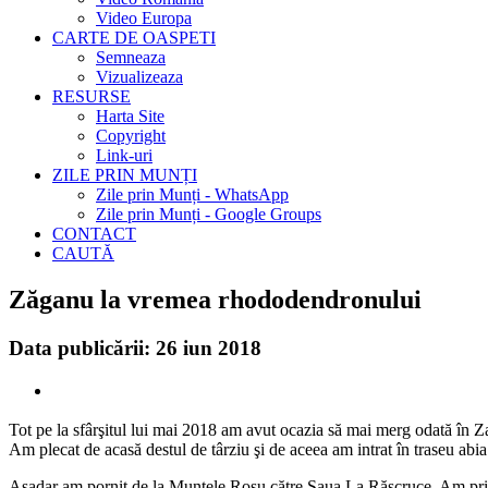
Video Europa
CARTE DE OASPETI
Semneaza
Vizualizeaza
RESURSE
Harta Site
Copyright
Link-uri
ZILE PRIN MUNȚI
Zile prin Munți - WhatsApp
Zile prin Munți - Google Groups
CONTACT
CAUTĂ
Zăganu la vremea rhododendronului
Data publicării: 26 iun 2018
Tot pe la sfârşitul lui mai 2018 am avut ocazia să mai merg odată în Za
Am plecat de acasă destul de târziu şi de aceea am intrat în traseu abia
Aşadar am pornit de la Muntele Roşu către Şaua La Răscruce. Am prins