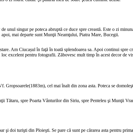
 de unul singur pe poteca abruptă ce duce spre creastă. Este o zi minunat
 apoi, mai departe sunt Munţii Neamţului, Piatra Mare, Bucegii.
tare. Am Ciucașul în faţă în toată splendoarea sa. Apoi continui spre cre
 loc excelent pentru fotografii. Zăbovesc mult timp în acest decor de vis
Vf. Gropsoarele(1883m), cel mai înalt din zona asta. Poteca se domoleşt
ii Tătaru, spre Poarta Vânturilor din Siriu, spre Penteleu şi Munţii Vra
r şi doi turişti din Ploieşti. Se pare că sunt pe cărarea asta pentru prima