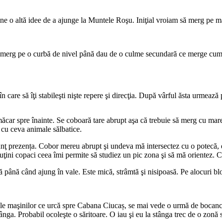
vine o altă idee de a ajunge la Muntele Roşu. Iniţial vroiam să merg pe
 merg pe o curbă de nivel până dau de o culme secundară ce merge cum
 care să îţi stabileşti nişte repere şi direcţia. După vârful ăsta urmează
, măcar spre înainte. Se coboară tare abrupt aşa că trebuie să merg cu mar
i cu ceva animale sălbatice.
nţ prezența. Cobor mereu abrupt şi undeva mă intersectez cu o potecă, d
ni copaci ceea îmi permite să studiez un pic zona şi să mă orientez. Clar
mă până când ajung în vale. Este mică, strâmtă şi nisipoasă. Pe alocuri blo
rele maşinilor ce urcă spre Cabana Ciucaș, se mai vede o urmă de bocanc
ânga. Probabil ocoleşte o săritoare. O iau şi eu la stânga trec de o zonă 