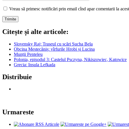
Vreau să primesc notificări prin email cînd apar comentarii la acest 
Citește și alte articole:
Slovensky Raj: Traseul cu scări Sucha Bela
Obcina Mestecăniș: vîrfurile Hrobi și Lucina
Munții Penteleu
Polonia, episodul 3: Castelul Psczyna, Nikiszowiec, Katowice
Grecia: Insula Lefkada
Distribuie
Urmareste