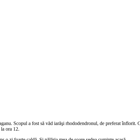
ganu. Scopul a fost să văd iarăşi rhododendronul, de preferat înflorit. 
 la ora 12.
 o zi foarte caldă. Şi pălăria mea de soare şedea cuminte acasă.