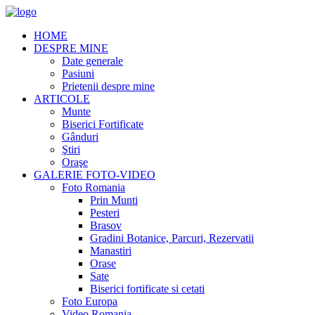
HOME
DESPRE MINE
Date generale
Pasiuni
Prietenii despre mine
ARTICOLE
Munte
Biserici Fortificate
Gânduri
Ştiri
Oraşe
GALERIE FOTO-VIDEO
Foto Romania
Prin Munti
Pesteri
Brasov
Gradini Botanice, Parcuri, Rezervatii
Manastiri
Orase
Sate
Biserici fortificate si cetati
Foto Europa
Video Romania