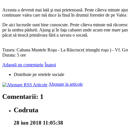
Aceasta a devenit mai lată şi mai prietenoasă. Peste câteva minute ajung
continuare valea care mă duce la final în drumul forestier de pe Valea 
De aici lucrurile sunt bine cunoscute. Peste câteva minute mă răcoresc
pe la umbra pădurii. Ajung şi în faţa cabanei unde acum este mare şant
păcat să treacă primăvara fără a savura o socată.
Traseu: Cabana Muntele Roşu - La Răscruce( triunghi roşu ) - Vf. Gr
Durata: 5 ore
Adaugă un comentariu
Înapoi
Distribuie pe retelele sociale
Abonare la articole
Comentarii: 1
Codruta
28 iun 2018 11:05:38