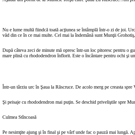
Nu e lume multă fiindcă toată acţiunea se întâmplă într-o zi de joi. Urc
văd din ce în ce mai multe. Cel mai la îndemână sunt Munţii Grohotiş,
După câteva zeci de minute mă opresc într-un loc pitoresc pentru o gus
mare plină cu rhododendron înflorit. Este o încântare pentru ochi şi un
Într-un târziu urc în Şaua la Răscruce. De acolo merg pe creasta spre 
Şi peisaje cu rhododendron mai puţin. Se deschid priveliştile spre Munţ
Culmea Stîncoasă
Pe nesimţite ajung şi în final şi pe vârf unde fac o pauză mai lungă. Apa