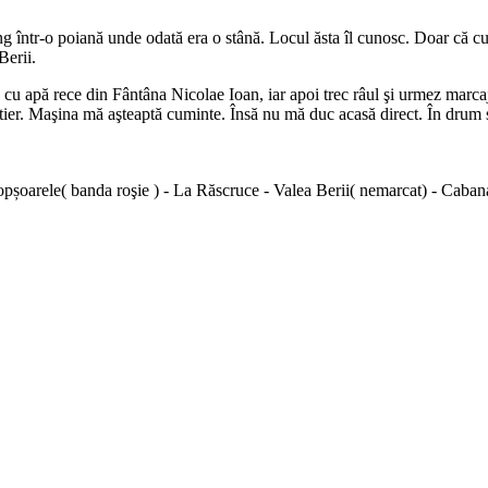
 într-o poiană unde odată era o stână. Locul ăsta îl cunosc. Doar că cum 
Berii.
 cu apă rece din Fântâna Nicolae Ioan, iar apoi trec râul şi urmez marca
ier. Maşina mă aşteaptă cuminte. Însă nu mă duc acasă direct. În drum sp
opșoarele( banda roşie ) - La Răscruce - Valea Berii( nemarcat) - Cab