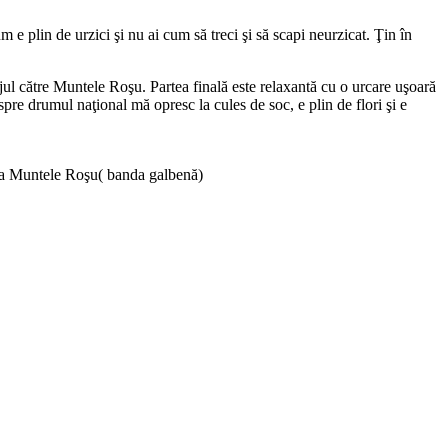
e plin de urzici şi nu ai cum să treci şi să scapi neurzicat. Ţin în
jul către Muntele Roşu. Partea finală este relaxantă cu o urcare uşoară
re drumul naţional mă opresc la cules de soc, e plin de flori şi e
ana Muntele Roşu( banda galbenă)