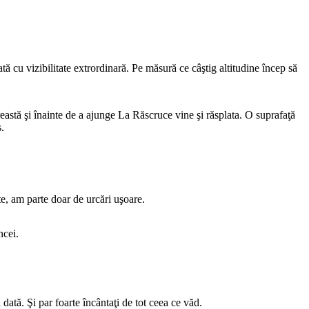
ă cu vizibilitate extrordinară. Pe măsură ce câştig altitudine încep să
astă şi înainte de a ajunge La Răscruce vine şi răsplata. O suprafaţă
.
e, am parte doar de urcări uşoare.
ncei.
 dată. Şi par foarte încântaţi de tot ceea ce văd.