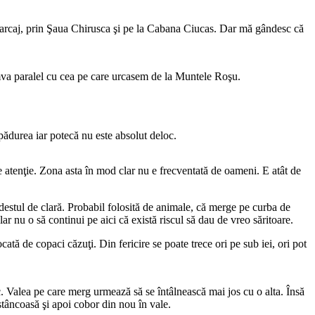
 marcaj, prin Şaua Chirusca şi pe la Cabana Ciucas. Dar mă gândesc că
va paralel cu cea pe care urcasem de la Muntele Roşu.
 pădurea iar potecă nu este absolut deloc.
e atenţie. Zona asta în mod clar nu e frecventată de oameni. E atât de
estul de clară. Probabil folosită de animale, că merge pe curba de
 nu o să continui pe aici că există riscul să dau de vreo săritoare.
cată de copaci căzuţi. Din fericire se poate trece ori pe sub iei, ori pot
. Valea pe care merg urmează să se întâlnească mai jos cu o alta. Însă
stâncoasă şi apoi cobor din nou în vale.