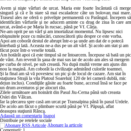
Avem şi nişte vârfuri de urcat. Maria este foarte încântată că merge
singură şi că e în stare să mai escaladeze câte un bolovan mai mare.
Traseul ales ne oferă o privelişte permanentă cu Parângul. Începem să
identificăm vârfurile şi ne aducem aminte cu drag de ziua în care am
urcat, având-o pe Maria în rucsac, până pe Vf. Cârja.
Ne-am oprit pe un vârf şi am imortalizat momentul. Nu lipsesc nici
obişnuitele poze cu măscări, cunoscătorii ştiu despre ce este vorba.
Apoi am coborât destul de abrupt într-o şa unde am dat de o potecă
înierbată şi lată. Aceasta ne-a dus pe un alt vârf. Şi acolo am stat şi am
făcut poze într-o veselie totală.
Am hotărât apoi că este timpul să ne întoarcem. Începuse să bată un pic
de vânt. Am revenit în şaua de mai sus iar de acolo am ales să mergem
pe curba de nivel, pe sub creastă. Nu după multă vreme am ajuns din
nou la maşină. Am coborât la civilizaţie admirând culorile toamnei.
Şi la final am să vă povestesc un pic şi de locul de cazare. Am stat în
staţiunea Strajă la vila Platoul Soarelui( 120 de lei cameră dublă, mic
dejun inclus). Condiţiile găsite au foarte bune, accesul însă se face pe
un drum aventuros şi pe alocuri rău.
Zilele următoare am hoinărit din Pasul Jiu-Cerna până sub creasta
Oslei din Vâlcan.
Iar la plecarea spre casă am urcat pe Transalpina până în pasul Urdele.
De acolo am făcut o plimbare scurtă până pe Vf. Păpuşă, aflat
deasupra staţiunii Rânca.
Adaugă un comentariu
Înapoi
Distribuie pe retelele sociale
Abonare la articole
Comentarii: 1