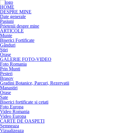
HOME
DESPRE MINE
Date generale
Pasiuni
Prietenii despre mine
ARTICOLE
Munte
Biserici Fortificate
Gânduri
Ştiri
Oraşe
GALERIE FOTO-VIDEO
Foto Romania
Prin Munti
Pesteri
Brasov
Gradini Botanice, Parcuri, Rezervatii
Manastiri
Orase
Sate
Biserici fortificate si cetati
Foto Europa
Video Romania
Video Europa
CARTE DE OASPETI
Semneaza
Vizualizeaza