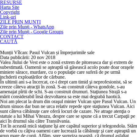
RESURSE
Harta Site
Copyright
Link-uri
ZILE PRIN MUNȚI
Zile prin Munți - WhatsApp
Zile prin Munți - Google Groups
CONTACT
CAUTĂ
Munții Vîlcan: Pasul Vulcan și împrejurimile sale
Data publicării: 20 nov 2018
Valea Jiului de Vest este o zonă extrem de pitoreasca dar şi extrem de
subestimată. Oamenii se aşteaptă să găsească acolo poate doar oraşele
miniere sărace, murdare, cu o populaţie care suferă de pe urmă
inchderii exploatărilor de cărbune.
În ultimii ani s-a încercat, ce-i drept cam timid şi neprofesionist, să se
creeze câteva atracţii în zonă. S-au construit câteva gondole, s-au
amenajat pîrtii de schi. S-au construit drumuri. Staţiunea Strajă s-a
mărit considerabil însă dezvoltarea sa este mai degrabă haotică.
Noi am plecat la drum din oraşul minier Vulcan spre Pasul Vulcan. Un
drum sinuos dar bun ne urca relativ repede spre staţiunea Vulcan. Aici
sunt câteva căbănuţe care oferă locuri de cazare. Ne atrage atenţia o
statuie a lui Mihai Viteazu, despre care se spune că a trecut Carpaţii pe
aici în drumul său către Transilvania.
Tot în această mică staţiune îşi are capătul superior şi telegondola. Stăm
de vorbă cu câţiva oameni care lucrează la căbănuţe şi care aşteaptă un
grup mare de copii. Aflăm, spre surpriza noastră, că drumul asfaltat