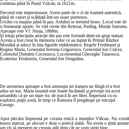
continua până în Pasul Vulcan, la 1621m.
Decorul este impresionant. Avem parte de o zi de toamnă autentică,
plină de culori şi scăldată într-un soare prietenos.
Urcăm cu maşina până în pas. Asfaltul se termină brusc. Locul este de
o frumuseţe aparte. Se văd creste din Retezat, Parâng, Munţii Sureanu.
Aproape este Vf. Straja, 1868m.
Şi totuşi principala atracţie din pas este formată dintr-un grup statuar.
Acesta a fost creat în memoria celor ce au luptat în Primul Război
Mondial şi aduce în fata figurile emblematice: Regele Ferdinand şi
Regina Maria, Generalul Ieremia Grigorescu, Generalul Ion Culcer,
Colonelul Dumitru Cocorascu, Locotenentul Gheorghe Tataruscu,
Ecaterina Teodoroiu, Generalul Ion Dragalina.
De asemenea aproape a fost amenajat un tranşeu iar lângă el a fost
adus un tun. Maria noastră este foarte încântată şi priveşte tot acest
ansamblu că pe un mare loc de joacă în aer liber. Împreună cu ea
explorez puţin zonă, în timp ce Ramona îl pregăteşte pe micuţul
George.
Apoi plecăm împreună pe creasta estică a munţilor Vâlcan. Nu există
traseu marcat, pe alocuri e doar o potecă slabă. Nu avem o ţintă anume
am zis să mergem pe creasta atât timp cât ne vom simţi bine.