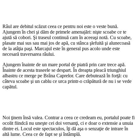
Râul are debitul scăzut ceea ce pentru noi este o veste bună.
Ajungem în chei şi dăm de primele amenajări: nişte scoabe ce te
ajută să cobori. Şi traseul continuă cam în aceeaşi notă. Cu scoabe,
plasate mai sus sau mai jos de apă, cu stânca şlefuită şi alunecoasă
de la atâţia paşi. Marcajul este în general pus acolo unde este
necesară traversarea râului.
Ajungem înainte de un mare portal de piatră prin care trece apă.
Înainte de acesta traseele se despart. În dreapta pleacă triunghiul
albastru ce merge pe Brâna Caprelor. Care debutează în forţă: cu
câteva scoabe şi un cablu ce urca printr-o crăpătură de nu i se vede
capătul.
Noi ţinem însă valea. Contrar a ceea ce credeam eu, portalul poate fi
ocolit fiindcă nu uneşte cei doi versanţi, ci e doar o extensie a unuia
dintre ei. Locul este spectaculos, îţi dă aşa o senzaţie de intrare în
altă lume. Ceea ce de fapt se şi întâmplă.