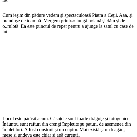
Cum ieşim din pădure vedem şi spectaculoasă Piatra a Ceţii. Aaa, şi
brânduşe de toamnă. Mergem printr-o lungă poiană şi dăm şi de
o..rulotă. Ea este punctul de reper pentru a ajunge la satul cu case de
lut.
Locul este părăsit acum. Căsuţele sunt foarte drăguţe şi fotogenice.
Înăuntru sunt rafturi din crengi împletite şu paturi, de asemenea din
împletituri. A fost construit şi un cuptor. Mai există şi un leagăn,
mese și undeva este chiar şi apă curentă.