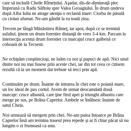
care să includă Cheile Rîmețului. Aşadar, dis-de-dimineaţă plec
împreună cu Radu Săftoiu spre Valea Geoagiului. În drum undeva
după Alba Iulia ne atrage atenţia o reclamă mare: Ciorba de păsulă
cu ciolan afumat. Ne-am gândit la ea toată ziua.
Trecem pe lângă Mănăstirea Râmeţ, iar apoi, după ce se termină
asfaltul, ţinem un drum forestier distanţă de vreo 3-4 km. Parcam la
intersecţia acestui drum forestier cu marcajul cruce galbenă ce
coboară de la Tecsesti.
Ne echipăm conştiincioşi, ne luăm cu noi şi papuci de apă. Nici unul
dintre noi nu mai fusese prin aceste chei, iar din tot ceea ce citisem
rezultă că la un moment dat trebuie să treci prin apă.
Continuăm pe drum. Înainte de intrarea în chei este o poiană mare,
un loc ideal de pus cortul. Avem de urmat deocamdată două
marcaje: cruce albastră, care ţine firul apei şi triunghi albastru care
merge pe sus, pe Brâna Caprelor. Ambele se întâlnesc înainte de
satul Cheia.
Noi urmează să mergem prin chei. Ne-am putea întoarce pe Brâna
Caprelor însă am termina traseul prea repede şi ar fi chiar păcat să nu
lungim o zi frumoasă ca asta.