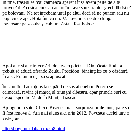
În fine, traseul se mai calmează aparent însă avem parte de alte
provocări. Acestea constau acum în traversarea râului şi echilibristică
pe bolovani. Ne tot întrebam unul pe altul dacă să ne punem sau nu
papucii de apă. Hotărâm că nu. Mai avem parte de o lungă
traversare pe scoabe şi cabluri. Asta a fost boboc.
Apoi alte şi alte traversări, de ne-am plictisit. Din păcate Radu a
trebuit să aducă ofrande Zeului Poseidon, bineînţeles cu o căzătură
în apă. Eu am reuşit să scap uscat.
Într-un final am ajuns la capătul de sus al cheilor. Poteca se
calmează, revine şi marcajul triunghi albastru, apar primele șuri cu
design specific Made în Munţii Trăscău.
Ajungem în satul Cheia. Biserica arata surprinzător de bine, pare să
fi fost renovată. Am mai ajuns aici prin 2012. Povestea acelei ture o
vedeţi aici:
http://bogdanbalaban.ro/258.html