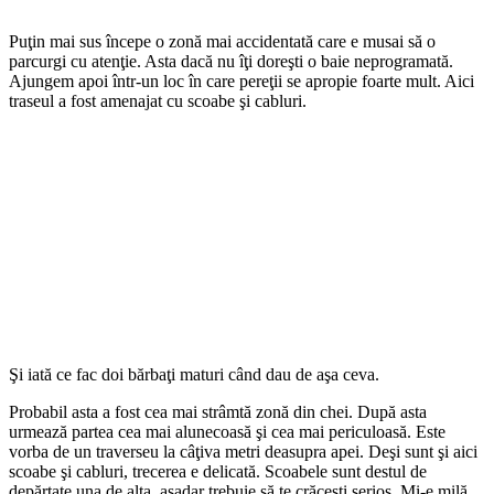
Puţin mai sus începe o zonă mai accidentată care e musai să o
parcurgi cu atenţie. Asta dacă nu îţi doreşti o baie neprogramată.
Ajungem apoi într-un loc în care pereţii se apropie foarte mult. Aici
traseul a fost amenajat cu scoabe şi cabluri.
Şi iată ce fac doi bărbaţi maturi când dau de aşa ceva.
Probabil asta a fost cea mai strâmtă zonă din chei. După asta
urmează partea cea mai alunecoasă şi cea mai periculoasă. Este
vorba de un traverseu la câţiva metri deasupra apei. Deşi sunt şi aici
scoabe şi cabluri, trecerea e delicată. Scoabele sunt destul de
depărtate una de alta, aşadar trebuie să te crăceşti serios. Mi-e milă