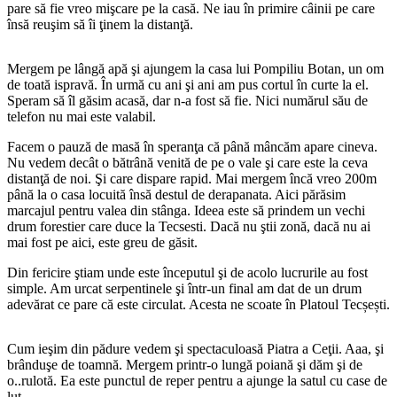
pare să fie vreo mişcare pe la casă. Ne iau în primire câinii pe care
însă reuşim să îi ţinem la distanţă.
Mergem pe lângă apă şi ajungem la casa lui Pompiliu Botan, un om
de toată ispravă. În urmă cu ani şi ani am pus cortul în curte la el.
Speram să îl găsim acasă, dar n-a fost să fie. Nici numărul său de
telefon nu mai este valabil.
Facem o pauză de masă în speranţa că până mâncăm apare cineva.
Nu vedem decât o bătrână venită de pe o vale şi care este la ceva
distanţă de noi. Şi care dispare rapid. Mai mergem încă vreo 200m
până la o casa locuită însă destul de derapanata. Aici părăsim
marcajul pentru valea din stânga. Ideea este să prindem un vechi
drum forestier care duce la Tecsesti. Dacă nu ştii zonă, dacă nu ai
mai fost pe aici, este greu de găsit.
Din fericire ştiam unde este începutul şi de acolo lucrurile au fost
simple. Am urcat serpentinele şi într-un final am dat de un drum
adevărat ce pare că este circulat. Acesta ne scoate în Platoul Tecșești.
Cum ieşim din pădure vedem şi spectaculoasă Piatra a Ceţii. Aaa, şi
brânduşe de toamnă. Mergem printr-o lungă poiană şi dăm şi de
o..rulotă. Ea este punctul de reper pentru a ajunge la satul cu case de
lut.