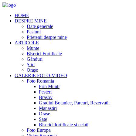
HOME
DESPRE MINE
Date generale
Pasiuni
Prietenii despre mine
ARTICOLE
Munte
Biserici Fortificate
Gânduri
Ştiri
Oraşe
GALERIE FOTO-VIDEO
Foto Romania
Prin Munti
Pesteri
Brasov
Gradini Botanice, Parcuri, Rezervatii
Manastiri
Orase
Sate
Biserici fortificate si cetati
Foto Europa
Video Romania