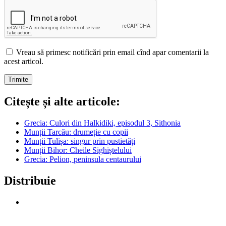
Vreau să primesc notificări prin email cînd apar comentarii la
acest articol.
Citește și alte articole:
Grecia: Culori din Halkidiki, episodul 3, Sithonia
Munții Tarcău: drumeție cu copii
Munții Tulișa: singur prin pustietăți
Munții Bihor: Cheile Sighiștelului
Grecia: Pelion, peninsula centaurului
Distribuie