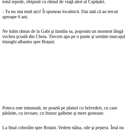
totul repede, obişnuit cu ritmul de viaţă alert al Capitalei.
- Tu nu stai mult aici! Îi spuneau localnicii. Dar iată că au trecut
aproape 6 ani.
Ne luăm rămas de la Gabi şi familia sa, poposim un moment lângă
vechea şcoală din Cheia. Trecem apa pe o punte şi urmăm marcajul
triunghi albastru spre Boțani.
Poteca este minunată, ne poartă pe plaiuri cu belvederi, cu case
părăsite, cu izvoare, cu frunze galbene şi mere gustoase.
La final coborâm spre Botani. Vedem stâna, oile şi peştera. Însă nu