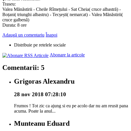
Traseu:
Valea Mănăstirii - Cheile Rîmețului - Sat Cheia( cruce albastră) -
Boțani( triunghi albastru) - Tecșești( nemarcat) - Valea Mănăstirii(
cruce galbenă)
Durata: 8 ore
Adaugă un comentariu
Înapoi
Distribuie pe retelele sociale
Abonare la articole
Comentarii: 5
Grigoras Alexandru
28 nov 2018 07:28:10
Frumos ! Tot zic ca ajung si eu pe acolo dar nu am reusit pana
acuma. Poate la anul...
Munteanu Eduard