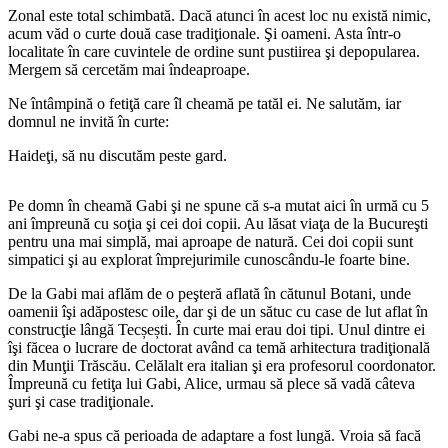
Zonal este total schimbată. Dacă atunci în acest loc nu există nimic,
acum văd o curte două case tradiţionale. Şi oameni. Asta într-o
localitate în care cuvintele de ordine sunt pustiirea şi depopularea.
Mergem să cercetăm mai îndeaproape.
Ne întâmpină o fetiţă care îl cheamă pe tatăl ei. Ne salutăm, iar
domnul ne invită în curte:
Haideţi, să nu discutăm peste gard.
Pe domn în cheamă Gabi şi ne spune că s-a mutat aici în urmă cu 5
ani împreună cu soţia şi cei doi copii. Au lăsat viaţa de la Bucureşti
pentru una mai simplă, mai aproape de natură. Cei doi copii sunt
simpatici şi au explorat împrejurimile cunoscându-le foarte bine.
De la Gabi mai aflăm de o peşteră aflată în cătunul Botani, unde
oamenii îşi adăpostesc oile, dar şi de un sătuc cu case de lut aflat în
construcţie lângă Tecșești. În curte mai erau doi tipi. Unul dintre ei
îşi făcea o lucrare de doctorat având ca temă arhitectura tradiţională
din Munţii Trăscău. Celălalt era italian şi era profesorul coordonator.
Împreună cu fetiţa lui Gabi, Alice, urmau să plece să vadă câteva
şuri şi case tradiţionale.
Gabi ne-a spus că perioada de adaptare a fost lungă. Vroia să facă