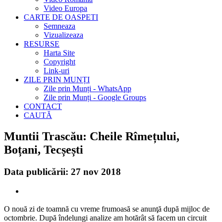
Video Europa
CARTE DE OASPETI
Semneaza
Vizualizeaza
RESURSE
Harta Site
Copyright
Link-uri
ZILE PRIN MUNȚI
Zile prin Munți - WhatsApp
Zile prin Munți - Google Groups
CONTACT
CAUTĂ
Muntii Trascău: Cheile Rîmețului,
Boțani, Tecșești
Data publicării: 27 nov 2018
O nouă zi de toamnă cu vreme frumoasă se anunţă după mijloc de
octombrie. După îndelungi analize am hotărât să facem un circuit