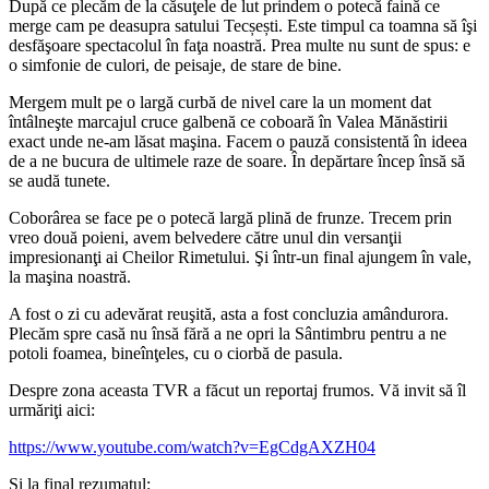
După ce plecăm de la căsuţele de lut prindem o potecă faină ce
merge cam pe deasupra satului Tecșești. Este timpul ca toamna să îşi
desfăşoare spectacolul în faţa noastră. Prea multe nu sunt de spus: e
o simfonie de culori, de peisaje, de stare de bine.
Mergem mult pe o largă curbă de nivel care la un moment dat
întâlneşte marcajul cruce galbenă ce coboară în Valea Mănăstirii
exact unde ne-am lăsat maşina. Facem o pauză consistentă în ideea
de a ne bucura de ultimele raze de soare. În depărtare încep însă să
se audă tunete.
Coborârea se face pe o potecă largă plină de frunze. Trecem prin
vreo două poieni, avem belvedere către unul din versanţii
impresionanţi ai Cheilor Rimetului. Şi într-un final ajungem în vale,
la maşina noastră.
A fost o zi cu adevărat reuşită, asta a fost concluzia amândurora.
Plecăm spre casă nu însă fără a ne opri la Sântimbru pentru a ne
potoli foamea, bineînţeles, cu o ciorbă de pasula.
Despre zona aceasta TVR a făcut un reportaj frumos. Vă invit să îl
urmăriţi aici:
https://www.youtube.com/watch?v=EgCdgAXZH04
Şi la final rezumatul: