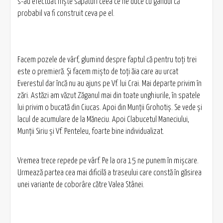
s-au efectuat nişte săpături ceea ce ne duce cu gândul că
probabil va fi construit ceva pe el.
Facem pozele de vârf, glumind despre faptul că pentru toţi trei
este o premieră. Şi facem mişto de toţi ăia care au urcat
Everestul dar încă nu au ajuns pe Vf. lui Crai. Mai departe privim în
zări. Astăzi am văzut Zăganul mai din toate unghiurile, în spatele
lui privim o bucată din Ciucas. Apoi din Munţii Grohotiş. Se vede şi
lacul de acumulare de la Măneciu. Apoi Clabucetul Maneciului,
Munţii Siriu şi Vf. Penteleu, foarte bine individualizat.
Vremea trece repede pe vârf. Pe la ora 15 ne punem în mişcare.
Urmează partea cea mai dificilă a traseului care constă în găsirea
unei variante de coborâre către Valea Stânei.