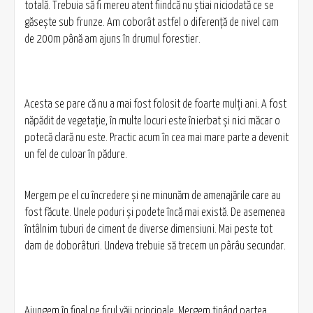
totală. Trebuia să fi mereu atent fiindcă nu ştiai niciodată ce se
găseşte sub frunze. Am coborât astfel o diferenţă de nivel cam
de 200m până am ajuns în drumul forestier.
Acesta se pare că nu a mai fost folosit de foarte mulţi ani. A fost
năpădit de vegetaţie, în multe locuri este înierbat şi nici măcar o
potecă clară nu este. Practic acum în cea mai mare parte a devenit
un fel de culoar în pădure.
Mergem pe el cu încredere şi ne minunăm de amenajările care au
fost făcute. Unele poduri şi podete încă mai există. De asemenea
întâlnim tuburi de ciment de diverse dimensiuni. Mai peste tot
dam de doborâturi. Undeva trebuie să trecem un pârâu secundar.
Ajungem în final pe firul văii principale. Mergem ţinând partea