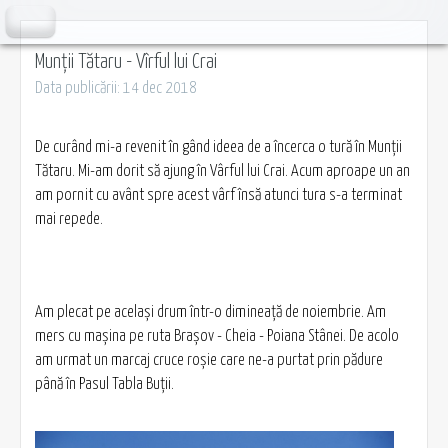
Munții Tătaru - Vîrful lui Crai
Data publicării: 14 dec 2018
De curând mi-a revenit în gând ideea de a încerca o tură în Munţii
Tătaru. Mi-am dorit să ajung în Vârful lui Crai. Acum aproape un an
am pornit cu avânt spre acest vârf însă atunci tura s-a terminat
mai repede.
Am plecat pe acelaşi drum într-o dimineaţă de noiembrie. Am
mers cu maşina pe ruta Braşov - Cheia - Poiana Stânei. De acolo
am urmat un marcaj cruce roşie care ne-a purtat prin pădure
până în Pasul Tabla Buții.