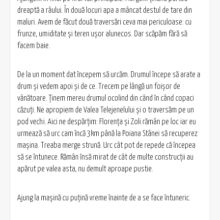
dreaptă a râului. În două locuri apa a mâncat destul de tare din
maluri. Avem de făcut două traversări ceva mai periculoase: cu
frunze, umiditate şi teren uşor alunecos. Dar scăpăm fără să
facem baie.
De la un moment dat începem să urcăm. Drumul începe să arate a
drum şi vedem apoi şi de ce. Trecem pe lângă un foişor de
vânătoare. Ţinem mereu drumul ocolind din când în când copaci
căzuţi. Ne apropiem de Valea Telejenelului şi o traversăm pe un
pod vechi. Aici ne despărţim: Florenţa şi Zoli rămân pe loc iar eu
urmează să urc cam încă 3km până la Poiana Stânei să recuperez
maşina. Treaba merge strună. Urc cât pot de repede că începea
să se întunece. Rămân însă mirat de cât de multe construcţii au
apărut pe valea asta, nu demult aproape pustie.
Ajung la maşină cu puţină vreme înainte de a se face întuneric.