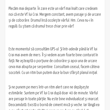
Plecăm mai departe. În zare este un vârf mai înalt care credeam
noi că este Vf. lui Crai. Mergem constant, avem pasaje şi de urcare
şi de coborâre. Drumul însă ocoleşte vârful. Hm...Ceva nu-i în
regulă. Eu ştiam că drumul trece chiar prin vârf.
Este momentul să consultăm GPS-ul. ŞI într-adevăr până la Vf. lui
Crai mai avem de mers. Îl şi vedem acum foarte bine conturat în
faţă. Ne aşteaptă o porţiune de coborâre şi apoi una de urcare
ceva mai abupta pe serpentine. Consultam ceasul, facem câteva
socoteli. Cu un ritm bun putem duce la bun sfârşit planul iniţial.
Şi ne punem pe mers într-un ritm alert care ne depăşeşte
estimările. Suntem pe Vf. lui Crai după doar 40 de minute. Vârful
are peisaje în toate părţile. Nu este bine individualizat şi marcat.
Deocamdată. Există o bornă de ciment mică şi veche. Iar lângă ea