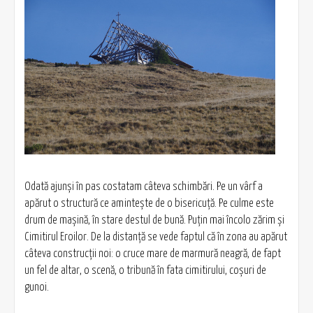
Odată ajunşi în pas costatam câteva schimbări. Pe un vârf a
apărut o structură ce aminteşte de o bisericuţă. Pe culme este
drum de maşină, în stare destul de bună. Puţin mai încolo zărim şi
Cimitirul Eroilor. De la distanţă se vede faptul că în zona au apărut
câteva construcţii noi: o cruce mare de marmură neagră, de fapt
un fel de altar, o scenă, o tribună în fata cimitirului, coşuri de
gunoi.