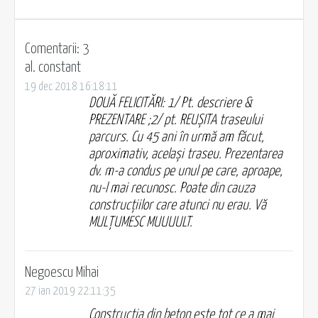
Comentarii: 3
al. constant
19 dec 2018 16:18:11
DOUĂ FELICITĂRI: 1/ Pt. descriere &
PREZENTARE ;2/ pt. REUȘITA traseului
parcurs. Cu 45 ani în urmă am făcut,
aproximativ, același traseu. Prezentarea
dv. m-a condus pe unul pe care, aproape,
nu-l mai recunosc. Poate din cauza
construcțiilor care atunci nu erau. Vă
MULȚUMESC MUUUULT.
Negoescu Mihai
27 ian 2019 22:11:35
Constructia din beton este tot ce a mai