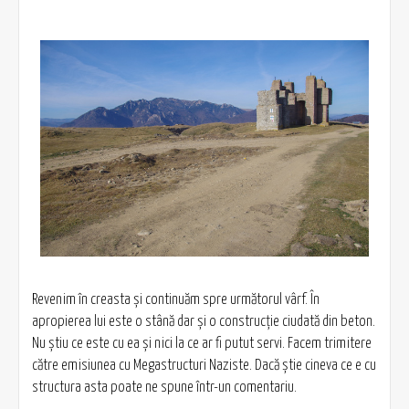
Revenim în creasta şi continuăm spre următorul vârf. În
apropierea lui este o stână dar şi o construcţie ciudată din beton.
Nu ştiu ce este cu ea şi nici la ce ar fi putut servi. Facem trimitere
către emisiunea cu Megastructuri Naziste. Dacă ştie cineva ce e cu
structura asta poate ne spune într-un comentariu.