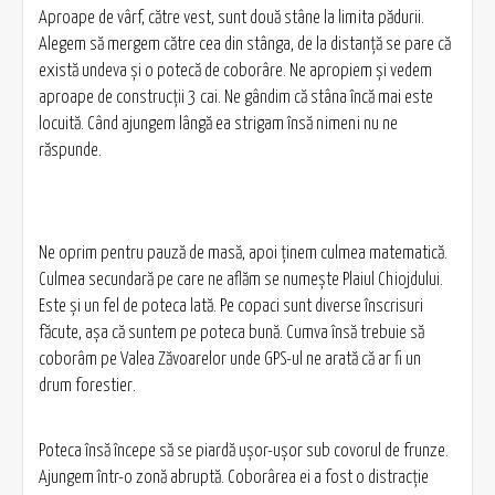
Aproape de vârf, către vest, sunt două stâne la limita pădurii.
Alegem să mergem către cea din stânga, de la distanţă se pare că
există undeva şi o potecă de coborâre. Ne apropiem şi vedem
aproape de construcţii 3 cai. Ne gândim că stâna încă mai este
locuită. Când ajungem lângă ea strigam însă nimeni nu ne
răspunde.
Ne oprim pentru pauză de masă, apoi ţinem culmea matematică.
Culmea secundară pe care ne aflăm se numeşte Plaiul Chiojdului.
Este şi un fel de poteca lată. Pe copaci sunt diverse înscrisuri
făcute, aşa că suntem pe poteca bună. Cumva însă trebuie să
coborâm pe Valea Zăvoarelor unde GPS-ul ne arată că ar fi un
drum forestier.
Poteca însă începe să se piardă ușor-ușor sub covorul de frunze.
Ajungem într-o zonă abruptă. Coborârea ei a fost o distracţie