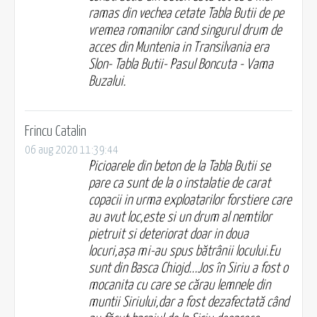
ramas din vechea cetate Tabla Butii de pe
vremea romanilor cand singurul drum de
acces din Muntenia in Transilvania era
Slon- Tabla Butii- Pasul Boncuta - Vama
Buzalui.
Frincu Catalin
06 aug 2020 11:39:44
Picioarele din beton de la Tabla Butii se
pare ca sunt de la o instalatie de carat
copacii in urma exploatarilor forstiere care
au avut loc,este si un drum al nemtilor
pietruit si deteriorat doar in doua
locuri,așa mi-au spus bătrânii locului.Eu
sunt din Basca Chiojd...Jos în Siriu a fost o
mocanita cu care se cărau lemnele din
muntii Siriului,dar a fost dezafectată când