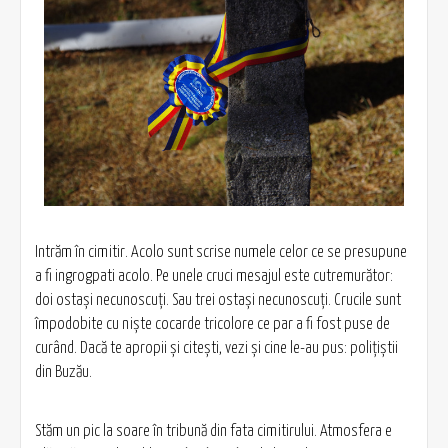
Intrăm în cimitir. Acolo sunt scrise numele celor ce se presupune
a fi ingrogpati acolo. Pe unele cruci mesajul este cutremurător:
doi ostaşi necunoscuţi. Sau trei ostaşi necunoscuţi. Crucile sunt
împodobite cu nişte cocarde tricolore ce par a fi fost puse de
curând. Dacă te apropii şi citeşti, vezi şi cine le-au pus: poliţiştii
din Buzău.
Stăm un pic la soare în tribună din fata cimitirului. Atmosfera e