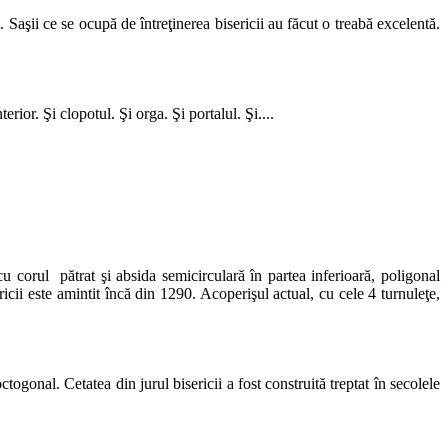
 Saşii ce se ocupă de întreţinerea bisericii au făcut o treabă excelentă.
rior. Şi clopotul. Şi orga. Şi portalul. Şi....
u corul pătrat şi absida semicirculară în partea inferioară, poligonal
ricii este amintit încă din 1290. Acoperişul actual, cu cele 4 turnuleţe,
ctogonal. Cetatea din jurul bisericii a fost construită treptat în secolele