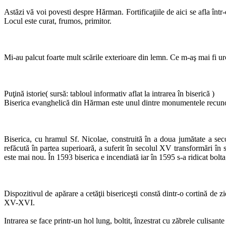
Astăzi vă voi povesti despre Hărman. Fortificaţiile de aici se afla într
Locul este curat, frumos, primitor.
Mi-au palcut foarte mult scările exterioare din lemn. Ce m-aş mai fi urcat 
Puţină istorie( sursă: tabloul informativ aflat la intrarea în biserică )
Biserica evanghelică din Hărman este unul dintre monumentele recuno
Biserica, cu hramul Sf. Nicolae, construită în a doua jumătate a seco
refăcută în partea superioară, a suferit în secolul XV transformări în s
este mai nou. În 1593 biserica e incendiată iar în 1595 s-a ridicat bolta
Dispozitivul de apărare a cetăţii bisericeşti constă dintr-o cortină de zi
XV-XVI.
Intrarea se face printr-un hol lung, boltit, înzestrat cu zăbrele culisante