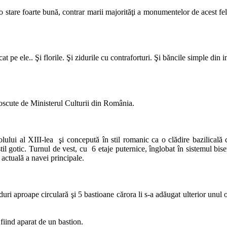
-o stare foarte bună, contrar marii majorităţi a monumentelor de acest fel.
pe ele.. Şi florile. Şi zidurile cu contraforturi. Şi băncile simple din inte
scute de Ministerul Culturii din România.
lului al XIII-lea şi concepută în stil romanic ca o clădire bazilicală c
til gotic. Turnul de vest, cu 6 etaje puternice, înglobat în sistemul bise
 actuală a navei principale.
duri aproape circulară şi 5 bastioane cărora li s-a adăugat ulterior unul o
 fiind aparat de un bastion.