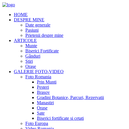
HOME
DESPRE MINE
Date generale
Pasiuni
Prietenii despre mine
ARTICOLE
Munte
Biserici Fortificate
Gânduri
Ştiri
Oraşe
GALERIE FOTO-VIDEO
Foto Romania
Prin Munti
Pesteri
Brasov
Gradini Botanice, Parcuri, Rezervatii
Manastiri
Orase
Sate
Biserici fortificate si cetati
Foto Europa
Video Romania