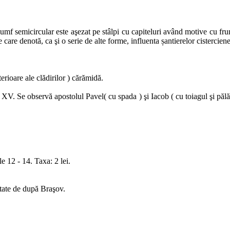
riumf semicircular este aşezat pe stâlpi cu capiteluri având motive cu fru
 care denotă, ca şi o serie de alte forme, influenta șantierelor cisterciene
terioare ale clădirilor ) cărămidă.
ul XV. Se observă apostolul Pavel( cu spada ) şi Iacob ( cu toiagul şi pălă
e 12 - 14. Taxa: 2 lei.
tate de după Braşov.