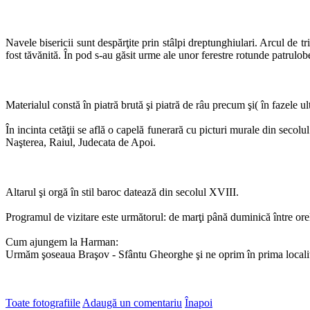
Navele bisericii sunt despărţite prin stâlpi dreptunghiulari. Arcul de t
fost tăvănită. În pod s-au găsit urme ale unor ferestre rotunde patrulobe
Materialul constă în piatră brută şi piatră de râu precum şi( în fazele ul
În incinta cetăţii se află o capelă funerară cu picturi murale din secol
Naşterea, Raiul, Judecata de Apoi.
Altarul şi orgă în stil baroc datează din secolul XVIII.
Programul de vizitare este următorul: de marţi până duminică între orel
Cum ajungem la Harman:
Urmăm şoseaua Braşov - Sfântu Gheorghe şi ne oprim în prima locali
Toate fotografiile
Adaugă un comentariu
Înapoi