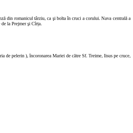
nză din romanicul târziu, ca şi bolta în cruci a corului. Nava centrală a
 de la Prejmer şi Cîrța.
ria de pelerin ), încoronarea Mariei de către Sf. Treime, Iisus pe cruce,