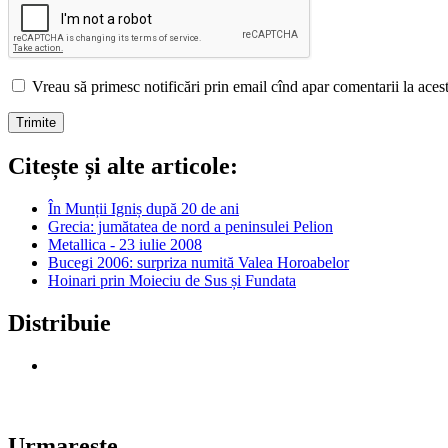
Vreau să primesc notificări prin email cînd apar comentarii la acest 
Citește și alte articole:
În Munții Igniș după 20 de ani
Grecia: jumătatea de nord a peninsulei Pelion
Metallica - 23 iulie 2008
Bucegi 2006: surpriza numită Valea Horoabelor
Hoinari prin Moieciu de Sus și Fundata
Distribuie
Urmareste