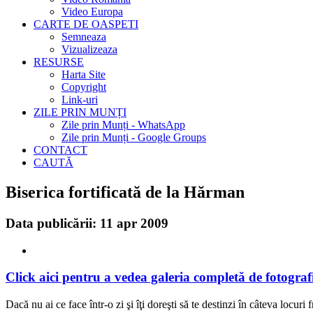
Video Europa
CARTE DE OASPETI
Semneaza
Vizualizeaza
RESURSE
Harta Site
Copyright
Link-uri
ZILE PRIN MUNȚI
Zile prin Munți - WhatsApp
Zile prin Munți - Google Groups
CONTACT
CAUTĂ
Biserica fortificată de la Hărman
Data publicării: 11 apr 2009
Click aici pentru a vedea galeria completă de fotografi
Dacă nu ai ce face într-o zi şi îţi doreşti să te destinzi în câteva locu