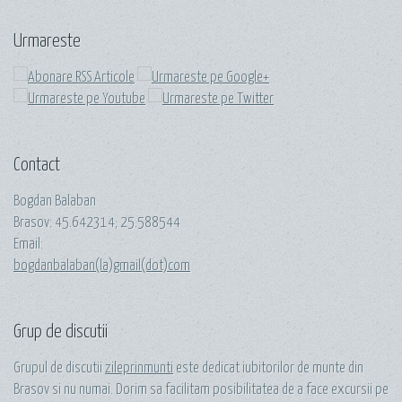
Urmareste
Contact
Bogdan Balaban
Brasov:
45.642314
;
25.588544
Email:
bogdanbalaban(la)gmail(dot)com
Grup de discutii
Grupul de discutii
zileprinmunti
este dedicat iubitorilor de munte din
Brasov si nu numai. Dorim sa facilitam posibilitatea de a face excursii pe