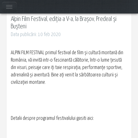
Alpin Film Festival, ediția a V-a, la Brașov, Predeal și
Bușteni
Data publicării: 10 feb 2020
ALPIN FILM FESTIVAL primul festival de film și cultură montană din
România, vă invită intr-o fascinantă călătorie, într-o lume țesută
din visuri, peisaje care iți taie respirația, performanțe sportive,
adrenalină și aventură. Bine ați venit la sărbătoarea culturii și
civilizației montane.
Detalii despre programul festivalului gasiti aici: