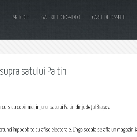
E
ARTICOLE
GALERIE FOTO-VIDEO
CARTE DE OASPETI
supra satului Paltin
urs cu copii mici, în jurul satului Paltin din județul Brașov.
 atunci împodobite cu afișe electorale. Lîngă scoala se afla un magazin, 