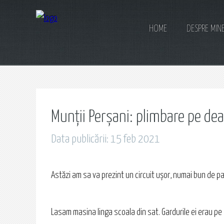
HOME
DESPRE MIN
Munții Perșani: plimbare pe dea
Data publicării: 15 feb 2021
Astăzi am sa va prezint un circuit ușor, numai bun de parc
Lasam masina linga scoala din sat. Gardurile ei erau pe