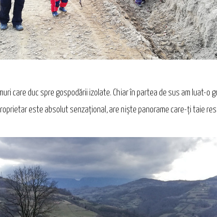
drumuri care duc spre gospodării izolate. Chiar în partea de sus am luat-o
proprietar este absolut senzațional, are niște panorame care-ți taie resp