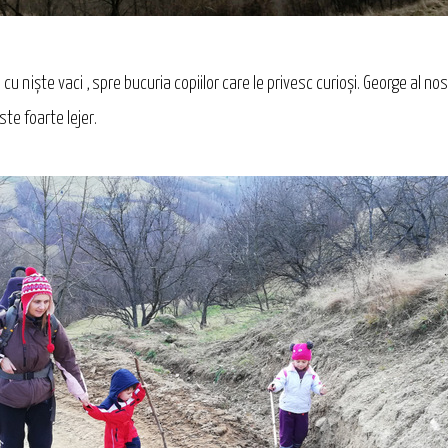
u niște vaci , spre bucuria copiilor care le privesc curioși. George al no
te foarte lejer.