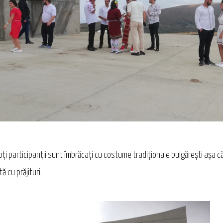
i toți participanții sunt îmbrăcați cu costume tradiționale bulgărești așa
 cu prăjituri.