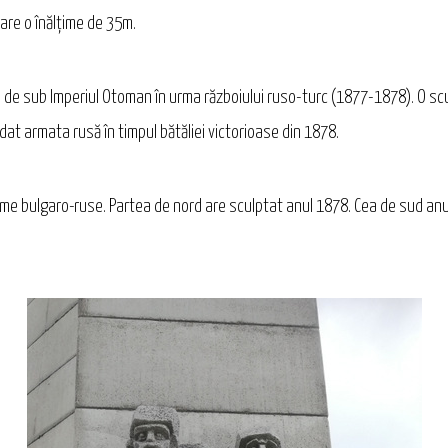
are o înălțime de 35m.
 de sub Imperiul Otoman în urma războiului ruso-turc (1877-1878). O scul
at armata rusă în timpul bătăliei victorioase din 1878.
e bulgaro-ruse. Partea de nord are sculptat anul 1878. Cea de sud anul 1