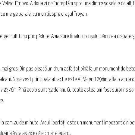
Veliko Tîrnovo. A doua zi ne îndreptăm spre una dintre șoselele de altitu
 ce merge paralel cu munții, spre orașul Troyan.
ge mult timp prin pădure. Abia spre finalul urcușului pădurea dispare și
 mai gros. Din pas pleacă un drum asfaltat pînă la un monument de beton a
ani. Spre vest principala atracție este Vf. Vejen 1298m, aflat cam la o 
 Botev 2376m. Pînă acolo sunt 32 de km. Cu toate astea am fost surprins 
re.
 ia cam 20 de minute. Arcul libertății este un monument impozant din beto
lgaria ăsta aș zice că e chiar elegant.