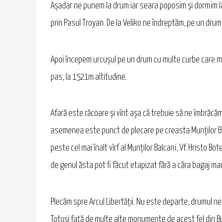
Așadar ne punem la drum iar seara poposim și dormim la 
prin Pasul Troyan. De la Veliko ne îndreptăm, pe un drum
Apoi începem urcușul pe un drum cu multe curbe care mer
pas, la 1521m altitudine.
Afară este răcoare și vînt așa că trebuie să ne îmbrăcăm
asemenea este punct de plecare pe creasta Munților Balc
peste cel mai înalt vîrf al Munților Balcani, Vf. Hristo
de genul ăsta pot fi făcut etapizat fără a căra bagaj ma
Plecăm spre Arcul Libertății. Nu este departe, drumul ne
Totuși față de multe alte monumente de acest fel din Bu