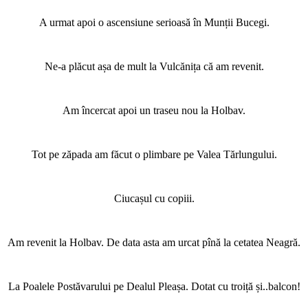
A urmat apoi o ascensiune serioasă în Munții Bucegi.
Ne-a plăcut așa de mult la Vulcănița că am revenit.
Am încercat apoi un traseu nou la Holbav.
Tot pe zăpada am făcut o plimbare pe Valea Tărlungului.
Ciucașul cu copiii.
Am revenit la Holbav. De data asta am urcat pînă la cetatea Neagră.
La Poalele Postăvarului pe Dealul Pleașa. Dotat cu troiță și..balcon!