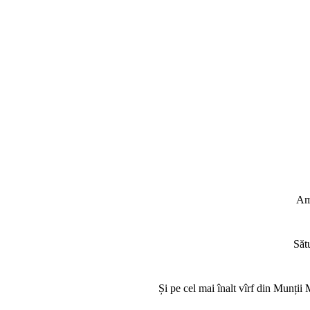
Am 
Săt
Și pe cel mai înalt vîrf din Munții