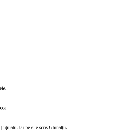
ele.
cea.
uțuiatu. Iar pe el e scris Ghinalțu.