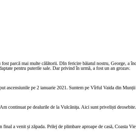
 fost parcă mai multe călătorii. DIn fericire băiatul nostru, George, a î
adaptate pentru puterile sale. Dar privind în urmă, a fost un an grozav.
ut ascensiunile pe 2 ianuarie 2021. Suntem pe Vîrful Vaida din Munții
Am continuat pe dealurile de la Vulcănița. Aici sunt priveliști deosebite
un final a venit și zăpada. Prilej de plimbare aproape de casă, Coasta Vie