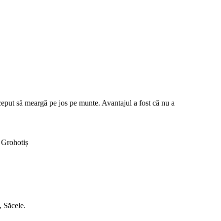
nceput să meargă pe jos pe munte. Avantajul a fost că nu a
 Grohotiș
.
, Săcele.