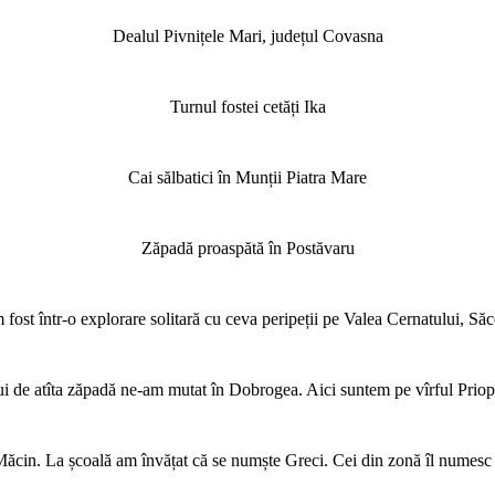
Dealul Pivnițele Mari, județul Covasna
Turnul fostei cetăți Ika
Cai sălbatici în Munții Piatra Mare
Zăpadă proaspătă în Postăvaru
fost într-o explorare solitară cu ceva peripeții pe Valea Cernatului, Săc
ui de atîta zăpadă ne-am mutat în Dobrogea. Aici suntem pe vîrful Priop
 Măcin. La școală am învățat că se numște Greci. Cei din zonă îl numesc Ț