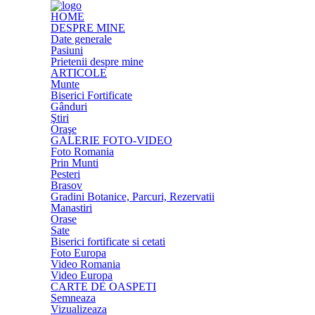
HOME
DESPRE MINE
Date generale
Pasiuni
Prietenii despre mine
ARTICOLE
Munte
Biserici Fortificate
Gânduri
Ştiri
Oraşe
GALERIE FOTO-VIDEO
Foto Romania
Prin Munti
Pesteri
Brasov
Gradini Botanice, Parcuri, Rezervatii
Manastiri
Orase
Sate
Biserici fortificate si cetati
Foto Europa
Video Romania
Video Europa
CARTE DE OASPETI
Semneaza
Vizualizeaza