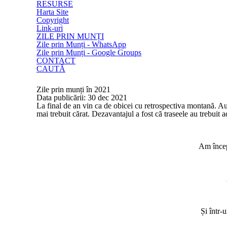
RESURSE
Harta Site
Copyright
Link-uri
ZILE PRIN MUNȚI
Zile prin Munți - WhatsApp
Zile prin Munți - Google Groups
CONTACT
CAUTĂ
Zile prin munți în 2021
Data publicării: 30 dec 2021
La final de an vin ca de obicei cu retrospectiva montană. Au
mai trebuit cărat. Dezavantajul a fost că traseele au trebuit 
Am încep
Și într-