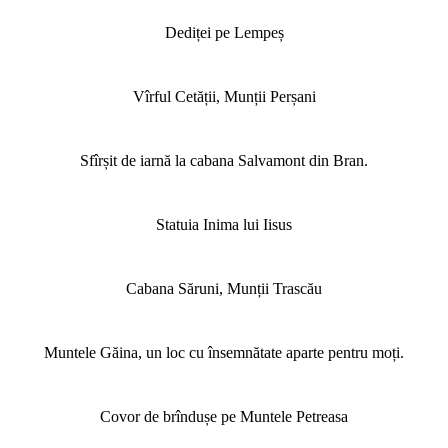
Dediței pe Lempeș
Vîrful Cetății, Munții Perșani
Sfîrșit de iarnă la cabana Salvamont din Bran.
Statuia Inima lui Iisus
Cabana Săruni, Munții Trascău
Muntele Găina, un loc cu însemnătate aparte pentru moți.
Covor de brîndușe pe Muntele Petreasa