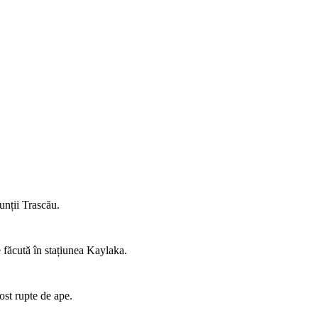
unții Trascău.
e făcută în stațiunea Kaylaka.
st rupte de ape.