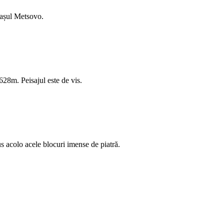
rașul Metsovo.
628m. Peisajul este de vis.
us acolo acele blocuri imense de piatră.