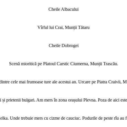
Cheile Albacului
Vîrful lui Crai, Munții Tătaru
Cheile Dobrogei
Scenă mioritică pe Platoul Carstic Ciumerna, Munții Trascău.
intre cele mai frumoase ture ale acestui an. Urcare pe Piatra Craivii, M
i și prietenii bulgari. Am mers în zona orașului Plevna. Poza de aici est
lka. Unde trebuie mers cu cizme de cauciuc. Podurile de peste rîu au fo