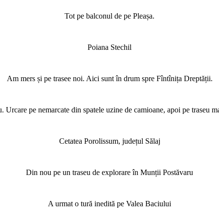
Tot pe balconul de pe Pleașa.
Poiana Stechil
Am mers și pe trasee noi. Aici sunt în drum spre Fîntînița Dreptății.
ru. Urcare pe nemarcate din spatele uzine de camioane, apoi pe traseu 
Cetatea Porolissum, județul Sălaj
Din nou pe un traseu de explorare în Munții Postăvaru
A urmat o tură inedită pe Valea Baciului