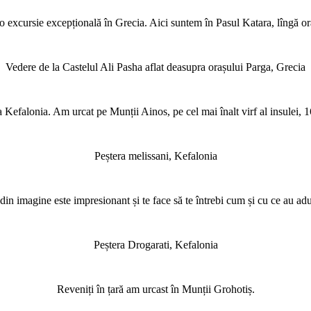
o excursie excepțională în Grecia. Aici suntem în Pasul Katara, lîngă o
Vedere de la Castelul Ali Pasha aflat deasupra orașului Parga, Grecia
Kefalonia. Am urcat pe Munții Ainos, pe cel mai înalt virf al insulei, 1
Peștera melissani, Kefalonia
in imagine este impresionant și te face să te întrebi cum și cu ce au ad
Peștera Drogarati, Kefalonia
Reveniți în țară am urcast în Munții Grohotiș.