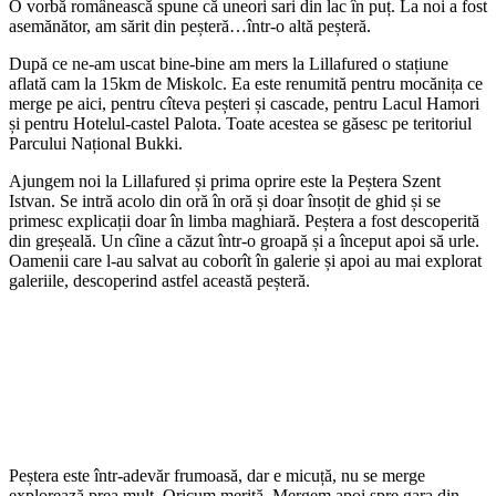
O vorbă românească spune că uneori sari din lac în puț. La noi a fost
asemănător, am sărit din peșteră…într-o altă peșteră.
După ce ne-am uscat bine-bine am mers la Lillafured o stațiune
aflată cam la 15km de Miskolc. Ea este renumită pentru mocănița ce
merge pe aici, pentru cîteva peșteri și cascade, pentru Lacul Hamori
și pentru Hotelul-castel Palota. Toate acestea se găsesc pe teritoriul
Parcului Național Bukki.
Ajungem noi la Lillafured și prima oprire este la Peștera Szent
Istvan. Se intră acolo din oră în oră și doar însoțit de ghid și se
primesc explicații doar în limba maghiară. Peștera a fost descoperită
din greșeală. Un cîine a căzut într-o groapă și a început apoi să urle.
Oamenii care l-au salvat au coborît în galerie și apoi au mai explorat
galeriile, descoperind astfel această peșteră.
Peștera este într-adevăr frumoasă, dar e micuță, nu se merge
explorează prea mult. Oricum merită. Mergem apoi spre gara din