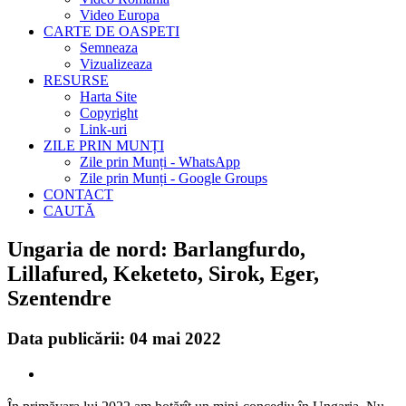
Video Europa
CARTE DE OASPETI
Semneaza
Vizualizeaza
RESURSE
Harta Site
Copyright
Link-uri
ZILE PRIN MUNȚI
Zile prin Munți - WhatsApp
Zile prin Munți - Google Groups
CONTACT
CAUTĂ
Ungaria de nord: Barlangfurdo,
Lillafured, Keketeto, Sirok, Eger,
Szentendre
Data publicării: 04 mai 2022