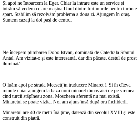
Și apoi ne întoarcem la Eger. Chiar la intrare este un service și
intrăm să vedem ce are mașina.Unul dintre furtunurile pentru turbo e
spart. Stabilim să rezolvăm problema a doua zi. Ajungem în oraș.
Suntem cazați la doi pași de centru.
Ne începem plimbarea Dobo Istvan, dominată de Catedrala Sfantul
Antal. Am vizitat-o și este interesantă, dar din păcate, destul de prost
iluminată.
O luăm apoi pe strada Mecset( în traducere Minaret ). Și în cîteva
minute chiar ajungem la baza unui minaret rămas aici de pe vremea
cînd turcii stăpîneau zona. Moscheea aferentă nu mai există.
Minaretul se poate vizita. Noi am ajuns însă după ora închiderii.
Minaretul are 40 de metri înălțime, datează din secolul XVIII și este
construit din piatră.