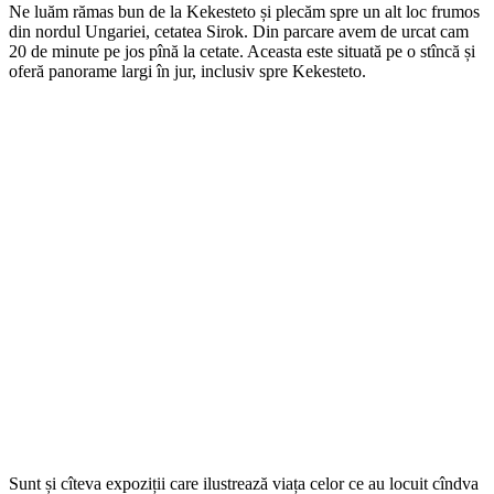
Ne luăm rămas bun de la Kekesteto și plecăm spre un alt loc frumos
din nordul Ungariei, cetatea Sirok. Din parcare avem de urcat cam
20 de minute pe jos pînă la cetate. Aceasta este situată pe o stîncă și
oferă panorame largi în jur, inclusiv spre Kekesteto.
Sunt și cîteva expoziții care ilustrează viața celor ce au locuit cîndva