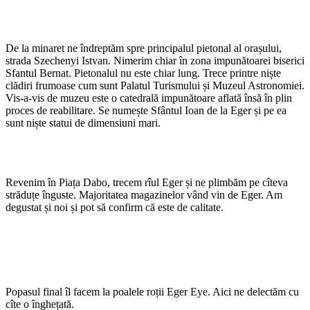
De la minaret ne îndreptăm spre principalul pietonal al orașului,
strada Szechenyi Istvan. Nimerim chiar în zona impunătoarei biserici
Sfantul Bernat. Pietonalul nu este chiar lung. Trece printre niște
clădiri frumoase cum sunt Palatul Turismului și Muzeul Astronomiei.
Vis-a-vis de muzeu este o catedrală impunătoare aflată însă în plin
proces de reabilitare. Se numește Sfântul Ioan de la Eger și pe ea
sunt niște statui de dimensiuni mari.
Revenim în Piața Dabo, trecem rîul Eger și ne plimbăm pe cîteva
străduțe înguste. Majoritatea magazinelor vând vin de Eger. Am
degustat și noi și pot să confirm că este de calitate.
Popasul final îl facem la poalele roții Eger Eye. Aici ne delectăm cu
cîte o înghețată.