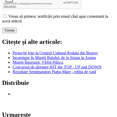
Vreau să primesc notificări prin email cînd apar comentarii la
acest articol.
Citește și alte articole:
Proiecție foto la Centrul Cultural Reduta din Brașov
Incursiune în Munții Baiului: de la Sinaia la Azuga
Munții Întorsurii: Vîrful Pilișca
Concursul de alergare HIT the TOP - UP and DOWN
Rezultate Semimaraton Piatra Mare - editia de vară
Distribuie
Urmareste