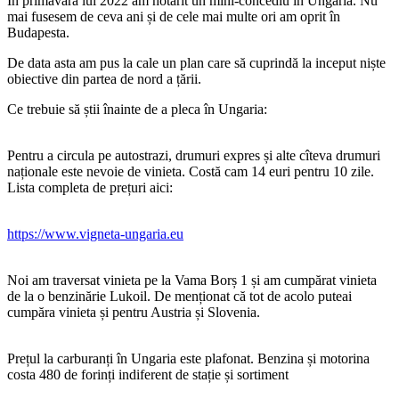
În primăvara lui 2022 am hotărît un mini-concediu în Ungaria. Nu
mai fusesem de ceva ani și de cele mai multe ori am oprit în
Budapesta.
De data asta am pus la cale un plan care să cuprindă la inceput niște
obiective din partea de nord a țării.
Ce trebuie să știi înainte de a pleca în Ungaria:
Pentru a circula pe autostrazi, drumuri expres și alte cîteva drumuri
naționale este nevoie de vinieta. Costă cam 14 euri pentru 10 zile.
Lista completa de prețuri aici:
https://www.vigneta-ungaria.eu
Noi am traversat vinieta pe la Vama Borș 1 și am cumpărat vinieta
de la o benzinărie Lukoil. De menționat că tot de acolo puteai
cumpăra vinieta și pentru Austria și Slovenia.
Prețul la carburanți în Ungaria este plafonat. Benzina și motorina
costa 480 de forinți indiferent de stație și sortiment