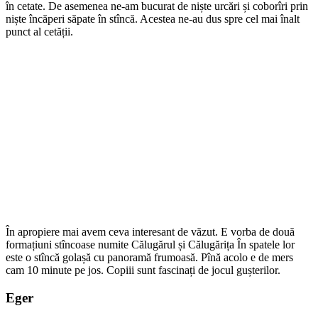
în cetate. De asemenea ne-am bucurat de niște urcări și coborîri prin
niște încăperi săpate în stîncă. Acestea ne-au dus spre cel mai înalt
punct al cetății.
În apropiere mai avem ceva interesant de văzut. E vorba de două
formațiuni stîncoase numite Călugărul și Călugărița În spatele lor
este o stîncă golașă cu panoramă frumoasă. Pînă acolo e de mers
cam 10 minute pe jos. Copiii sunt fascinați de jocul gușterilor.
Eger