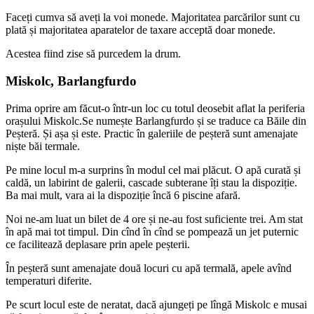
Faceți cumva să aveți la voi monede. Majoritatea parcărilor sunt cu
plată și majoritatea aparatelor de taxare acceptă doar monede.
Acestea fiind zise să purcedem la drum.
Miskolc, Barlangfurdo
Prima oprire am făcut-o într-un loc cu totul deosebit aflat la periferia
orașului Miskolc.Se numește Barlangfurdo și se traduce ca Băile din
Peșteră. Și așa și este. Practic în galeriile de peșteră sunt amenajate
niște băi termale.
Pe mine locul m-a surprins în modul cel mai plăcut. O apă curată și
caldă, un labirint de galerii, cascade subterane îți stau la dispoziție.
Ba mai mult, vara ai la dispoziție încă 6 piscine afară.
Noi ne-am luat un bilet de 4 ore și ne-au fost suficiente trei. Am stat
în apă mai tot timpul. Din cînd în cînd se pompează un jet puternic
ce facilitează deplasare prin apele peșterii.
În peșteră sunt amenajate două locuri cu apă termală, apele avînd
temperaturi diferite.
Pe scurt locul este de neratat, dacă ajungeți pe lîngă Miskolc e musai