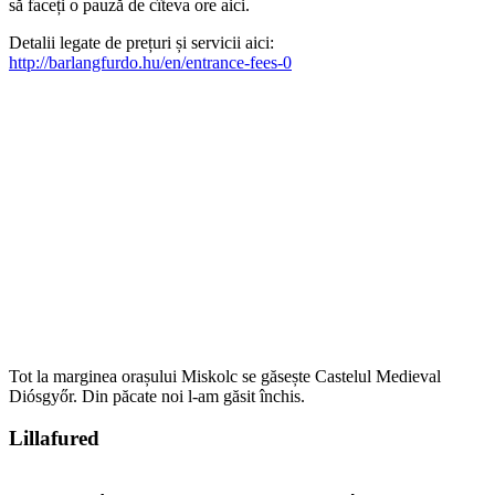
să faceți o pauză de cîteva ore aici.
Detalii legate de prețuri și servicii aici:
http://barlangfurdo.hu/en/entrance-fees-0
Tot la marginea orașului Miskolc se găsește Castelul Medieval
Diósgyőr. Din păcate noi l-am găsit închis.
Lillafured