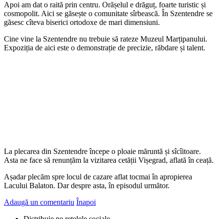
Apoi am dat o raită prin centru. Orășelul e drăguț, foarte turistic și
cosmopolit. Aici se găsește o comunitate sîrbească. În Szentendre se
găsesc cîteva biserici ortodoxe de mari dimensiuni.
Cine vine la Szentendre nu trebuie să rateze Muzeul Marțipanului.
Expoziția de aici este o demonstrație de precizie, răbdare și talent.
La plecarea din Szentendre începe o ploaie măruntă și sîcîitoare.
Asta ne face să renunțăm la vizitarea cetății Vișegrad, aflată în ceață.
Așadar plecăm spre locul de cazare aflat tocmai în apropierea
Lacului Balaton. Dar despre asta, în episodul următor.
Adaugă un comentariu
Înapoi
Distribuie pe retelele sociale