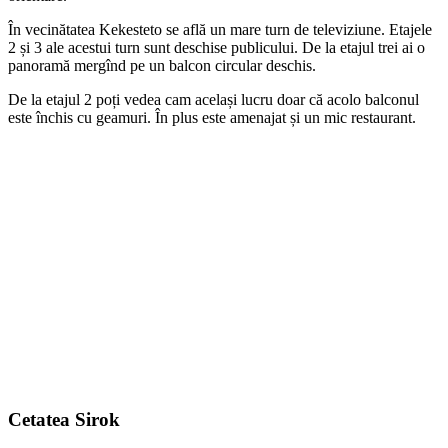
În vecinătatea Kekesteto se află un mare turn de televiziune. Etajele
2 și 3 ale acestui turn sunt deschise publicului. De la etajul trei ai o
panoramă mergînd pe un balcon circular deschis.
De la etajul 2 poți vedea cam același lucru doar că acolo balconul
este închis cu geamuri. În plus este amenajat și un mic restaurant.
Cetatea Sirok