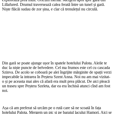
Lillafured. Drumul traversează calea ferată între un tunel și gară.
Niște flăcăi sudau de zor șina, e clar că trenulețul nu circulă.
Din gară se poate ajunge ușor în spatele hotelului Palota. Aleile te
duc la niște puncte de belvedere. Cel ma frumos este cel cu cascada
Szinva. De acolo se coboară pe alei îngrijite mărginite de spații verzi
impecabile la intrarea în Peștera Szent Anna. Noi nu am mai vizitat-
o și pe aceasta mai ales că afară era mult prea plăcut. De aici pleacă
un traseu spre Peștera Szeleta, dar ea era închisă atunci cînd am fost
noi.
Așa că am preferat să urcăm pe o rută care să ne scoată în fața
hotelului Palota. Mergem un pic și pe barajul lacului Hamori. Aici se