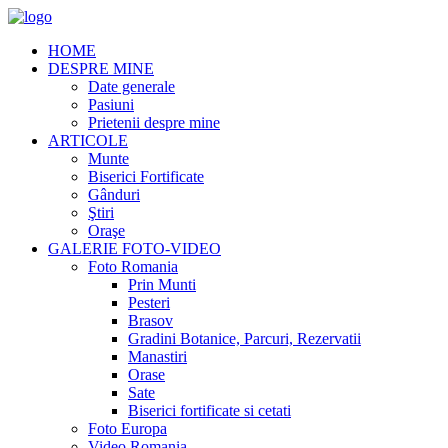
HOME
DESPRE MINE
Date generale
Pasiuni
Prietenii despre mine
ARTICOLE
Munte
Biserici Fortificate
Gânduri
Ştiri
Oraşe
GALERIE FOTO-VIDEO
Foto Romania
Prin Munti
Pesteri
Brasov
Gradini Botanice, Parcuri, Rezervatii
Manastiri
Orase
Sate
Biserici fortificate si cetati
Foto Europa
Video Romania