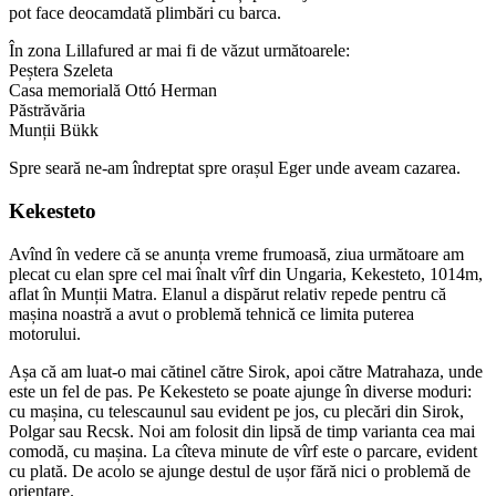
pot face deocamdată plimbări cu barca.
În zona Lillafured ar mai fi de văzut următoarele:
Peștera Szeleta
Casa memorială Ottó Herman
Păstrăvăria
Munții Bükk
Spre seară ne-am îndreptat spre orașul Eger unde aveam cazarea.
Kekesteto
Avînd în vedere că se anunța vreme frumoasă, ziua următoare am
plecat cu elan spre cel mai înalt vîrf din Ungaria, Kekesteto, 1014m,
aflat în Munții Matra. Elanul a dispărut relativ repede pentru că
mașina noastră a avut o problemă tehnică ce limita puterea
motorului.
Așa că am luat-o mai cătinel către Sirok, apoi către Matrahaza, unde
este un fel de pas. Pe Kekesteto se poate ajunge în diverse moduri:
cu mașina, cu telescaunul sau evident pe jos, cu plecări din Sirok,
Polgar sau Recsk. Noi am folosit din lipsă de timp varianta cea mai
comodă, cu mașina. La cîteva minute de vîrf este o parcare, evident
cu plată. De acolo se ajunge destul de ușor fără nici o problemă de
orientare.