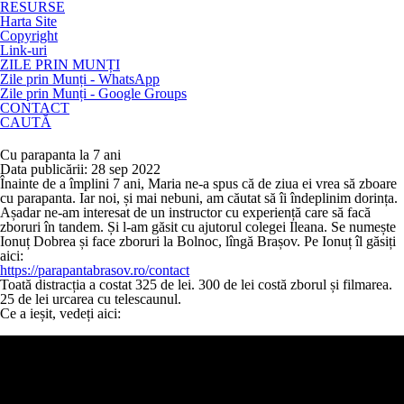
RESURSE
Harta Site
Copyright
Link-uri
ZILE PRIN MUNȚI
Zile prin Munți - WhatsApp
Zile prin Munți - Google Groups
CONTACT
CAUTĂ
Cu parapanta la 7 ani
Data publicării: 28 sep 2022
Înainte de a împlini 7 ani, Maria ne-a spus că de ziua ei vrea să zboare
cu parapanta. Iar noi, și mai nebuni, am căutat să îi îndeplinim dorința.
Așadar ne-am interesat de un instructor cu experiență care să facă
zboruri în tandem. Și l-am găsit cu ajutorul colegei Ileana. Se numește
Ionuț Dobrea și face zboruri la Bolnoc, lîngă Brașov. Pe Ionuț îl găsiți
aici:
https://parapantabrasov.ro/contact
Toată distracția a costat 325 de lei. 300 de lei costă zborul și filmarea.
25 de lei urcarea cu telescaunul.
Ce a ieșit, vedeți aici: