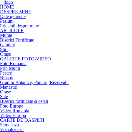
HOME
DESPRE MINE
Date generale
Pasiuni
Prietenii despre mine
ARTICOLE
Munte
Biserici Fortificate
Gânduri
Ştiri
Oraşe
GALERIE FOTO-VIDEO
Foto Romania
Prin Munti
Pesteri
Brasov
Gradini Botanice, Parcuri, Rezervatii
Manastiri
Orase
Sate
Biserici fortificate si cetati
Foto Europa
Video Romania
Video Europa
CARTE DE OASPETI
Semneaza
Vizualizeaza