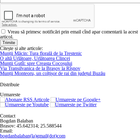
Vreau să primesc notificări prin email cînd apar comentarii la acest
articol.
Citește și alte articole:
Munții Măcin: Tura florală de la Trestenic
O altă Urlătoare, Urlătoarea Clincei
Muntii Gutîi: spre Creasta Cocoșului
Via Transilvanica de la Brașov la Rîșnov
Munții Monteoru, un colțișor de rai din județul Buzău
Distribuie
Urmareste
Contact
Bogdan Balaban
Brasov:
45.642314
;
25.588544
Email:
bogdanbalaban(la)gmail(dot)com