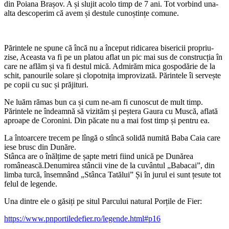
din Poiana Brașov. A și slujit acolo timp de 7 ani. Tot vorbind una-
alta descoperim că avem și destule cunoștințe comune.
Părintele ne spune că încă nu a început ridicarea bisericii propriu-
zise, Aceasta va fi pe un platou aflat un pic mai sus de construcția în
care ne aflăm și va fi destul mică. Admirăm mica gospodărie de la
schit, panourile solare și clopotnița improvizată. Părintele îi servește
pe copii cu suc și prăjituri.
Ne luăm rămas bun ca și cum ne-am fi cunoscut de mult timp.
Părintele ne îndeamnă să vizităm și peștera Gaura cu Muscă, aflată
aproape de Coronini. Din păcate nu a mai fost timp și pentru ea.
La întoarcere trecem pe lîngă o stîncă solidă numită Baba Caia care
iese brusc din Dunăre.
Stânca are o înălțime de șapte metri fiind unică pe Dunărea
românească.Denumirea stâncii vine de la cuvântul „Babacai”, din
limba turcă, însemnând „Stânca Tatălui” Și în jurul ei sunt țesute tot
felul de legende.
Una dintre ele o găsiți pe situl Parcului natural Porțile de Fier:
https://www.pnportiledefier.ro/legende.html#p16