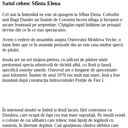
Satul cehesc Sfînta Elena
Cel mai la îndemînă ne este să ajungem la Sfînta Elena. Coborîm
iară lîngă Dunăre iar înainte de Coronini facem stînga și începem o
urcare frumoasă pe serpentine. Cîștigăm rapid înălțime iar peisajul
devine din ce în ce mai spectaculos.
Avem o vedere de ansamblu asupra Ostrovului Moldova Veche, o
lume între ape ce în anumite perioade din an este casa multor specii
de păsări.
Insula are un sol nisipos-pietros, cu pâlcuri de pădure unde
predomină specia arboricolă de răchită albă, cu floră și faună
specifică zonelor umede. Ostrovul are o lungime de aproximativ
șase kilometri. Înainte de anul 1970 era mult mai mare, însă a fost
inundată după construcția hidrocentralei Porțile de Fier I.
În interiorul insulei se întind și două lacuri, fără conexiune cu
Dunărea, care ocupă de fapt cea mai mare suprafață. Pe insulă există
o colonie de cai sălbatici care trăiesc total lipsiți de legătură cu
oamenii, în libertate deplină. Caii aparțineau cândva sârbilor care