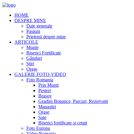
HOME
DESPRE MINE
Date generale
Pasiuni
Prietenii despre mine
ARTICOLE
Munte
Biserici Fortificate
Gânduri
Ştiri
Oraşe
GALERIE FOTO-VIDEO
Foto Romania
Prin Munti
Pesteri
Brasov
Gradini Botanice, Parcuri, Rezervatii
Manastiri
Orase
Sate
Biserici fortificate si cetati
Foto Europa
Video Romania