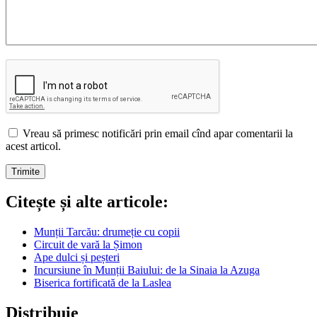
Vreau să primesc notificări prin email cînd apar comentarii la
acest articol.
Citește și alte articole:
Munții Tarcău: drumeție cu copii
Circuit de vară la Șimon
Ape dulci și peșteri
Incursiune în Munții Baiului: de la Sinaia la Azuga
Biserica fortificată de la Laslea
Distribuie