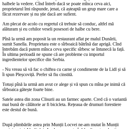
halbele la vedere. Cînd întreb dacă se poate mînca ceva aici,
proprietarul îmi răspunde, jenat, că așteaptă un grup mare care a
făcut rezervare și nu știe dacă are sufient.
Am plecat de acolo cu regretul că trebuie să conduc, altfel mă
alăturam și eu cehilor veseli posesori de halbe cu bere.
Pînă la urmă am poposit la un restaurant aflat pe malul Dunării,
sumit Sanella. Proprietara este o sîrboaică bătrînă dar aprigă. Cînd
întrebăm dacă putem mînca ceva specific sîrbesc se întunecă la față.
În ultima perioadă ne spune că are probleme cu importul
ingredientelor specifice din Serbia.
- Nu vreau să vă fac o chiftea cu carne și condimente de la Lidl și să
îi spun Pleșcoviță. Prefer să fiu cinstită.
Totuși pînă la urmă am avut ce alege și vă spun cu mîna pe inimă că
sîrboaica gătește foarte bine.
Satele astea din zona Clisurii au un farmec aparte. Cred că o variantă
mai bună de călătorie ar fi bicicleta. Rețeaua de drumuri forestiere
este destul de bună.
După plimbările astea prin Munții Locvei ne-am mutat în Munții