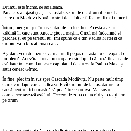
Drumul este închis, se asfaltează.
Păi aici s-au găsit și ăștia să asfalteze, unde era drumul bun? La
ieșire din Moldova Nouă un strat de asfalt ar fi fost mult mai nimerit.
Întorc, merg un pic în jos și dau de un localnic. Acesta avea o
grădină în care sunt parcate cîteva mașini. Omul mă îndeamnă să
parchez și eu pe terenul lui. Îmi spune că e din Padina Matei și că
drumul va fi blocat pînă seara.
Așadar avem de mers ceva mai mult pe jos dar asta nu e neapărat o
problemă. Adevărata mea preocupare este faptul că lucrările astea de
asfaltare îmi cam dau peste cap planul de a urca la Padina Matei și
satul cehesc Gîrnic.
În fine, plecăm în sus spre Cascada Modăvița. Nu peste mult timp
dăm de utilajul care asfaltează. E cît drumul de lat, așadar nici o
șansă pentru nici o mașină să poată trece cumva. Mai sus un
compactor tasează asfaltul. Trecem de zona cu lucrări și o tot ținem
pe drum.
La un moment dat găsim un indicator spre stînga care duce la