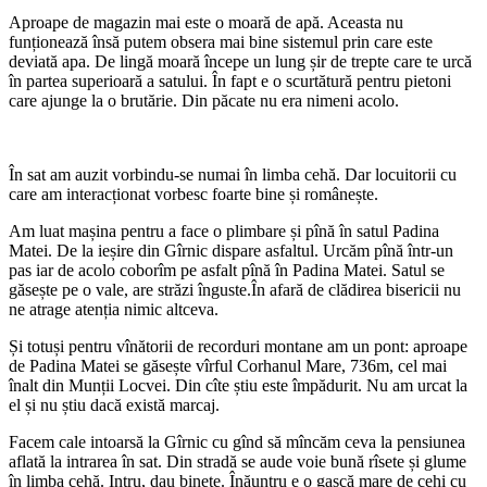
Aproape de magazin mai este o moară de apă. Aceasta nu
funționează însă putem obsera mai bine sistemul prin care este
deviată apa. De lingă moară începe un lung șir de trepte care te urcă
în partea superioară a satului. În fapt e o scurtătură pentru pietoni
care ajunge la o brutărie. Din păcate nu era nimeni acolo.
În sat am auzit vorbindu-se numai în limba cehă. Dar locuitorii cu
care am interacționat vorbesc foarte bine și românește.
Am luat mașina pentru a face o plimbare și pînă în satul Padina
Matei. De la ieșire din Gîrnic dispare asfaltul. Urcăm pînă într-un
pas iar de acolo coborîm pe asfalt pînă în Padina Matei. Satul se
găsește pe o vale, are străzi înguste.În afară de clădirea bisericii nu
ne atrage atenția nimic altceva.
Și totuși pentru vînătorii de recorduri montane am un pont: aproape
de Padina Matei se găsește vîrful Corhanul Mare, 736m, cel mai
înalt din Munții Locvei. Din cîte știu este împădurit. Nu am urcat la
el și nu știu dacă există marcaj.
Facem cale intoarsă la Gîrnic cu gînd să mîncăm ceva la pensiunea
aflată la intrarea în sat. Din stradă se aude voie bună rîsete și glume
în limba cehă. Intru, dau binețe. Înăuntru e o gașcă mare de cehi cu