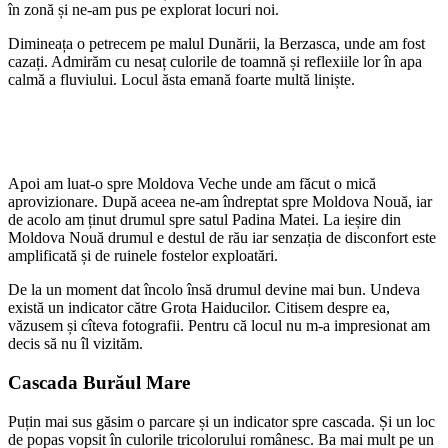
în zonă și ne-am pus pe explorat locuri noi.
Dimineața o petrecem pe malul Dunării, la Berzasca, unde am fost
cazați. Admirăm cu nesaț culorile de toamnă și reflexiile lor în apa
calmă a fluviului. Locul ăsta emană foarte multă liniște.
Apoi am luat-o spre Moldova Veche unde am făcut o mică
aprovizionare. După aceea ne-am îndreptat spre Moldova Nouă, iar
de acolo am ținut drumul spre satul Padina Matei. La ieșire din
Moldova Nouă drumul e destul de rău iar senzația de disconfort este
amplificată și de ruinele fostelor exploatări.
De la un moment dat încolo însă drumul devine mai bun. Undeva
există un indicator către Grota Haiducilor. Citisem despre ea,
văzusem și cîteva fotografii. Pentru că locul nu m-a impresionat am
decis să nu îl vizităm.
Cascada Burăul Mare
Puțin mai sus găsim o parcare și un indicator spre cascada. Și un loc
de popas vopsit în culorile tricolorului românesc. Ba mai mult pe un