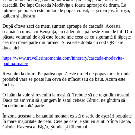
cascadă. De fapt Cascada Modăvița e foarte aproape de drum. La
intrarea pe potecă este un loc de popas vopsit, ca și mai jos, în roșu,
galben și albastru.
După cîteva zeci de metri suntem aproape de cascadă. Aceasta
seamănă cumva cu Beușnița, cu căderi de apă peste zone de tuf. Din
păcate volumul de apă este foarte mic ceea ce cu siguranță îi răpește
cea mai mare parte din farmec. Și ea este dotată cu cod QR care
duce aici:
https://www.travellerinromania.com/itinerary/cascada-modavita-
padina-matei/
Revenim la drum. Pe partea opusă este un fel de popas turistic unde
probabil vara se poate lua ceva de mîncat sau de băut. Acum este
închis.
O luăm la vale și revenim la mașină. Trebuie să ne regîndim traseul.
Dacă tot am vrut să ajungem în satul cehesc Gîrnic, ne gîndim să
încercăm îm altă parte.
În zona aceasta a banatului montan există o serie de așezări populate
în mare majoritate de cehi. Cele pe care le știu eu sunt: Sfînta Elena,
Gîrnic, Ravensca, Bigăr, Șumița și Eibenthal.