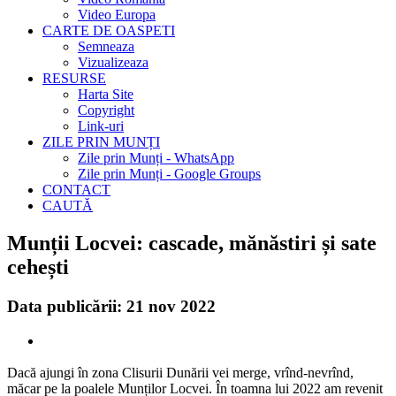
Video Europa
CARTE DE OASPETI
Semneaza
Vizualizeaza
RESURSE
Harta Site
Copyright
Link-uri
ZILE PRIN MUNȚI
Zile prin Munți - WhatsApp
Zile prin Munți - Google Groups
CONTACT
CAUTĂ
Munții Locvei: cascade, mănăstiri și sate
cehești
Data publicării: 21 nov 2022
Dacă ajungi în zona Clisurii Dunării vei merge, vrînd-nevrînd,
măcar pe la poalele Munților Locvei. În toamna lui 2022 am revenit