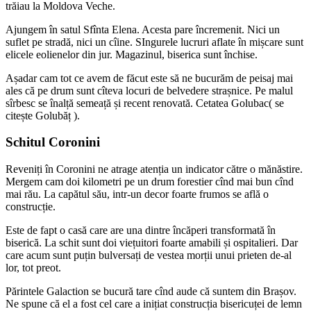
trăiau la Moldova Veche.
Ajungem în satul Sfînta Elena. Acesta pare încremenit. Nici un
suflet pe stradă, nici un cîine. SIngurele lucruri aflate în mișcare sunt
elicele eolienelor din jur. Magazinul, biserica sunt închise.
Așadar cam tot ce avem de făcut este să ne bucurăm de peisaj mai
ales că pe drum sunt cîteva locuri de belvedere strașnice. Pe malul
sîrbesc se înalță semeață și recent renovată. Cetatea Golubac( se
citește Golubăț ).
Schitul Coronini
Reveniți în Coronini ne atrage atenția un indicator către o mănăstire.
Mergem cam doi kilometri pe un drum forestier cînd mai bun cînd
mai rău. La capătul său, intr-un decor foarte frumos se află o
construcție.
Este de fapt o casă care are una dintre încăperi transformată în
biserică. La schit sunt doi viețuitori foarte amabili și ospitalieri. Dar
care acum sunt puțin bulversați de vestea morții unui prieten de-al
lor, tot preot.
Părintele Galaction se bucură tare cînd aude că suntem din Brașov.
Ne spune că el a fost cel care a inițiat construcția bisericuței de lemn