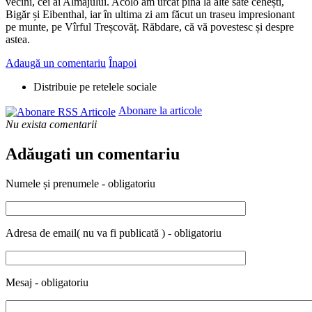
vecini, cei ai Almăjului. Acolo am urcat pînă la alte sate cehești,
Bigăr și Eibenthal, iar în ultima zi am făcut un traseu impresionant
pe munte, pe Vîrful Treșcovăț. Răbdare, că vă povestesc și despre
astea.
Adaugă un comentariu
Înapoi
Distribuie pe retelele sociale
Abonare la articole
Nu exista comentarii
Adăugati un comentariu
Numele și prenumele - obligatoriu
Adresa de email( nu va fi publicată ) - obligatoriu
Mesaj - obligatoriu