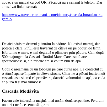
copac e un marcaj cu cod QR. Păcat că nu e semnal la telefon. Dar
am salvat linkul scanat:
https://www.travellerinromania.com/itinerary/cascada-buraul-mare-
garnic/
De aici părăsim drumul și intrăm în pădure. Nu există marcaj, dar
poteca e clară. Pîrîul este traversat de cîteva ori pe poduri de lemn.
Efortul nu e mare, e mai degrabă o plimbare prin pădure. Cam după
500m ajungem la Cascada Burăul Mare. Care este foarte
spectaculoasă și, din fericire are și volum bun de apă.
Copii o aseamănă cu un tobogan pe care curge apa. La contactul cu
o stîncă apa se împarte în cîteva șiroaie. Chiar ne-a plăcut foarte mult
cascada asta și cred că primăvara, datorită volumului de apă, cascada
ar putea fi și mai frumoasă.
Cascada Modăvița
Facem cale întoarsă la mașină, mai urcăm două serpentine. Pe drum
un turist ne face semn să oprim.