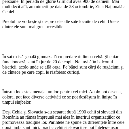
persoane. În periada de glorie Gîrnicul avea 900 de oameni. Mai
mult decît atît, am nimerit pe data de 28 octombrie, Ziua Națională a
Cehiei.
Preotul ne vorbește și despre celelalte sate locuite de cehi. Unele
dintre ele sunt mai greu accesibile.
În sat există școală gimnazială cu predare în limba cehă. Și chiar
funcționează, sunt în jur de 20 de copii. Ne invită în balconul
bisericii, acolo unde se află orga. Pe bănci sunt cărți de rugăciuni și
de cîntece pe care copii le răsfoiesc curioși.
Într-un loc este amenajat un loc pentru cei mici. Acolo pot desena,
colora, pot face diverse activități ce se pot desfășura în liniște în
timpul slujbelor.
Deși Cehia și Slovacia s-au separat după 1990 cehii și slovacii din
România au rămas împreună mai ales în interirul organizațiilor ce
promovează tradițiile lor. Părintele ne spune că diferențele între cele
două limbi sunt mici, practic cehii și slovacii se pot înțelege ușor