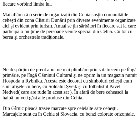
fiecare vorbind limba lui.
Mai aflăm că o serie de organizații din Cehia susțin comunitățile
cehești din zona Clisurii Dunării prin diverse evenimente organizate
aici și evident prin turism. Anual se țin sărbători în fiecare sat la care
participă o muțime de persoane venite special din Cehia. Cu tot cu
berea și orchestrele tradiționale.
Ne despărțim de preot apoi ne mai plimbăm prin sat. trecem pe lîngă
primărie, pe lîngă Căminul Cultural și ne oprim la un magazin numit
Hospoda u Rybnika. Acesta este decorat cu simboluri cehești cum
sunt afișele cu bere, cu Soldatul Șveik și cu fotbalistul Pavel
Nedved( care are rude în acest sat ). În afară de bere cehească la
halbă nu veți găsi alte produse din Cehia.
Din Gîrnic pleacă trasee marcate spre celelalte sate cehești.
Marcajele sunt ca în Cehia și Slovacia, cu benzi colorate orizontale.