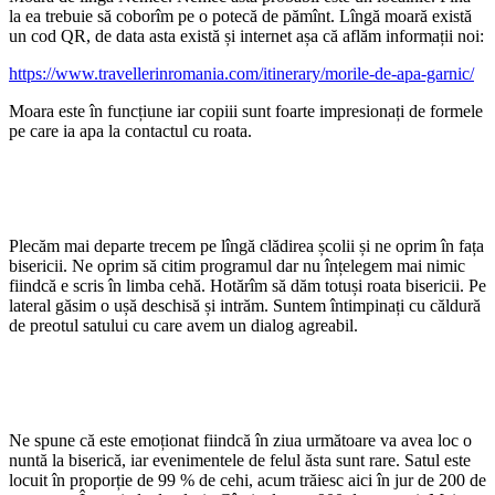
la ea trebuie să coborîm pe o potecă de pămînt. Lîngă moară există
un cod QR, de data asta există și internet așa că aflăm informații noi:
https://www.travellerinromania.com/itinerary/morile-de-apa-garnic/
Moara este în funcțiune iar copiii sunt foarte impresionați de formele
pe care ia apa la contactul cu roata.
Plecăm mai departe trecem pe lîngă clădirea școlii și ne oprim în fața
bisericii. Ne oprim să citim programul dar nu înțelegem mai nimic
fiindcă e scris în limba cehă. Hotărîm să dăm totuși roata bisericii. Pe
lateral găsim o ușă deschisă și intrăm. Suntem întimpinați cu căldură
de preotul satului cu care avem un dialog agreabil.
Ne spune că este emoționat fiindcă în ziua următoare va avea loc o
nuntă la biserică, iar evenimentele de felul ăsta sunt rare. Satul este
locuit în proporție de 99 % de cehi, acum trăiesc aici în jur de 200 de