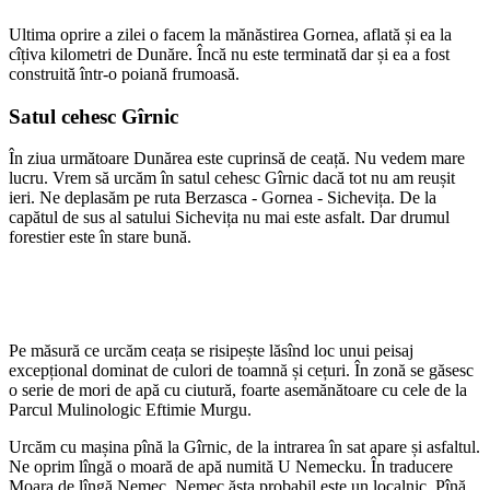
Ultima oprire a zilei o facem la mănăstirea Gornea, aflată și ea la
cîțiva kilometri de Dunăre. Încă nu este terminată dar și ea a fost
construită într-o poiană frumoasă.
Satul cehesc Gîrnic
În ziua următoare Dunărea este cuprinsă de ceață. Nu vedem mare
lucru. Vrem să urcăm în satul cehesc Gîrnic dacă tot nu am reușit
ieri. Ne deplasăm pe ruta Berzasca - Gornea - Sichevița. De la
capătul de sus al satului Sichevița nu mai este asfalt. Dar drumul
forestier este în stare bună.
Pe măsură ce urcăm ceața se risipește lăsînd loc unui peisaj
excepțional dominat de culori de toamnă și cețuri. În zonă se găsesc
o serie de mori de apă cu ciutură, foarte asemănătoare cu cele de la
Parcul Mulinologic Eftimie Murgu.
Urcăm cu mașina pînă la Gîrnic, de la intrarea în sat apare și asfaltul.
Ne oprim lîngă o moară de apă numită U Nemecku. În traducere
Moara de lîngă Nemec. Nemec ăsta probabil este un localnic. Pînă