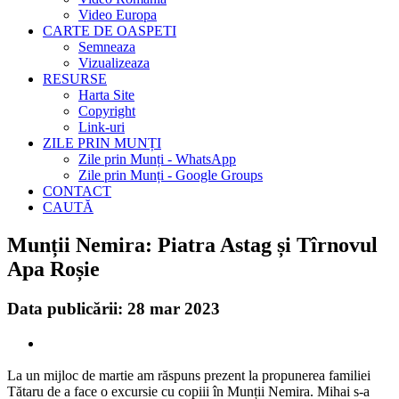
Video Europa
CARTE DE OASPETI
Semneaza
Vizualizeaza
RESURSE
Harta Site
Copyright
Link-uri
ZILE PRIN MUNȚI
Zile prin Munți - WhatsApp
Zile prin Munți - Google Groups
CONTACT
CAUTĂ
Munții Nemira: Piatra Astag și Tîrnovul
Apa Roșie
Data publicării: 28 mar 2023
La un mijloc de martie am răspuns prezent la propunerea familiei
Tătaru de a face o excursie cu copiii în Munții Nemira. Mihai s-a