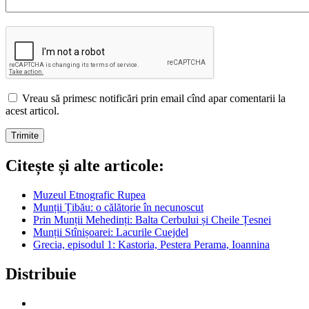
Vreau să primesc notificări prin email cînd apar comentarii la
acest articol.
Citește și alte articole:
Muzeul Etnografic Rupea
Munții Țibău: o călătorie în necunoscut
Prin Munții Mehedinți: Balta Cerbului și Cheile Țesnei
Munții Stînișoarei: Lacurile Cuejdel
Grecia, episodul 1: Kastoria, Pestera Perama, Ioannina
Distribuie