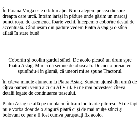
În Poiana Varga este o bifurcație. Noi o alegem pe cea dinspre
dreapta care urcă. Intrăm iarăși în pădure unde găsim un marcaj
punct roșu, de asemenea foarte vechi. Începem o coborîre destul de
accentuată. Cînd ieșim din pădure vedem Piatra Astag și o stînă
aflată în stare bună.
Coborîm și ocolim gardul stînei. De acolo pleacă un drum spre
Piatra Astag. Mirela dă semne de oboseală. De aici o preiau eu
spunîndu-i în glumă, că uneori mi se spune Tractorul.
În cîteva minute ajungem la Piatra Astag. Suntem ajunși din urmă de
cîțiva oameni veniți aici cu ATV-ul. Ei ne mai povestesc cîteva
detalii legate de continuarea traseului.
Piatra Astag se află pe un platou într-un loc foarte pitoresc. Și de fapt
nu e vorba doar de o singură piatră ci și de mai mulțe stînci și
bolovani ce par a fi fost cumva parașutați fix acolo.