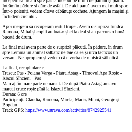
Începem să urcăm spre pas la început pe drum de pămînt și piatră.
Intrăm în pădure și dăm de asfalt. De aici parcă avem mai mult spor.
Într-o poieniță vedem cîteva căbănuțe cochete. Ajungem la mașini și
închidem circuitul.
Apoi mergem să recuperăm restul trupei. Avem o surpriză fiindcă
Ramona, Mihai și copiii au luat-o și ei la deal și au parcurs o bună
bucată de drum.
La final mai avem parte de o surpriză plăcută. În pădure, în drum
spre Lemnia un animal sălbatic ne taie calea și urcă tacticos un
versant. Ne apropiem și vedem că e vorba de o pisică sălbatică.
La final, recapitularea:
Traseu: Pas - Poiana Varga - Piatra Astag - Tîrnovul Apa Roșie -
Islazul Sînzieni - Pas
Marcaj: în mare parte nemarcat. De după Piatra Astag am avut
marcaj cruce roșie pînă la Islazul Sînzieni.
Durata: 6 ore
Participanți: Claudia, Ramona, Mirela, Maria, Mihai, George și
Bogdan
Track GPS:
https://www.strava.com/activities/8742925541