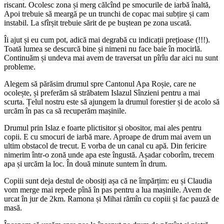
riscant. Ocolesc zona și merg călcînd pe smocurile de iarbă înaltă,
Apoi trebuie să meargă pe un trunchi de copac mai subțire și cam
instabil. La sfîrșit trebuie sărit de pe buștean pe zona uscată.
Îi ajut și eu cum pot, adică mai degrabă cu indicații prețioase (!!!).
Toată lumea se descurcă bine și nimeni nu face baie în mocirlă.
Continuăm și undeva mai avem de traversat un pîrîu dar aici nu sunt
probleme.
Alegem să părăsim drumul spre Cantonul Apa Roșie, care ne
ocolește, și preferăm să străbatem Islazul Sînzieni pentru a mai
scurta. Țelul nostru este să ajungem la drumul forestier și de acolo să
urcăm în pas ca să recuperăm mașinile.
Drumul prin Islaz e foarte plictisitor și obositor, mai ales pentru
copii. E cu smocuri de iarbă mare. Aproape de drum mai avem un
ultim obstacol de trecut. E vorba de un canal cu apă. Din fericire
nimerim într-o zonă unde apa este îngustă. Așadar coborîm, trecem
apa și urcăm la loc. În două minute suntem în drum.
Copiii sunt deja destul de obosiți așa că ne împărțim: eu și Claudia
vom merge mai repede pînă în pas pentru a lua mașinile. Avem de
urcat în jur de 2km. Ramona și Mihai rămîn cu copiii și fac pauză de
masă.