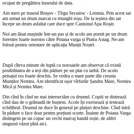
ocupat de pregătirea traseului de data.
Am mers pe traseul Brașov - Tîrgu Secuiesc - Lemnia. Prin acest sat
am urmat un drum marcat cu triunghi roșu. De la ieșirea din sat
începe un drum asfaltat care duce spre Cantonul Apa Roșie.
Noi am lăsat mașinile într-un pas și de acolo am pornit pe un drum
forestier foarte noroios către Poiana varga și Piatra Astag. Ne-am
folosit pentru orientare de aplicația Munții Noștri.
După cîteva minute de luptă cu noroaiele am observat că există
posibilitatea de a ieși din pădure pe un plai cu iarbă. De acolo
peisajul era foarte deschis. Se vedea o mare parte din creasta
Munților Nemira. Am identificat ușor vîrfurile Șandru Mare, Nemira
Mică și Nemira Mare.
Din cînd în cînd ne mai intersectăm cu drumul. Copiii se distrează
cînd dau de o grămadă de bușteni. Acolo își exersează și testează
echilibrul. Drumul ne duce în general pe plaiuri deschise. Cînd intră
în pădure o face doar pentru porțiuni scurte. Înainte de Poiana Varga
distingem pe un copac un vechi marcaj bandă roșie, de altfel
singurul văzut pînă aici.