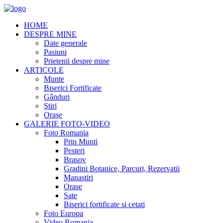
HOME
DESPRE MINE
Date generale
Pasiuni
Prietenii despre mine
ARTICOLE
Munte
Biserici Fortificate
Gânduri
Ştiri
Oraşe
GALERIE FOTO-VIDEO
Foto Romania
Prin Munti
Pesteri
Brasov
Gradini Botanice, Parcuri, Rezervatii
Manastiri
Orase
Sate
Biserici fortificate si cetati
Foto Europa
Video Romania