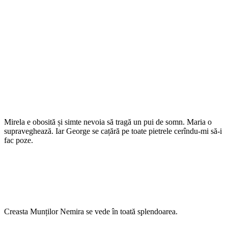
Mirela e obosită și simte nevoia să tragă un pui de somn. Maria o
supraveghează. Iar George se cațără pe toate pietrele cerîndu-mi să-i
fac poze.
Creasta Munților Nemira se vede în toată splendoarea.