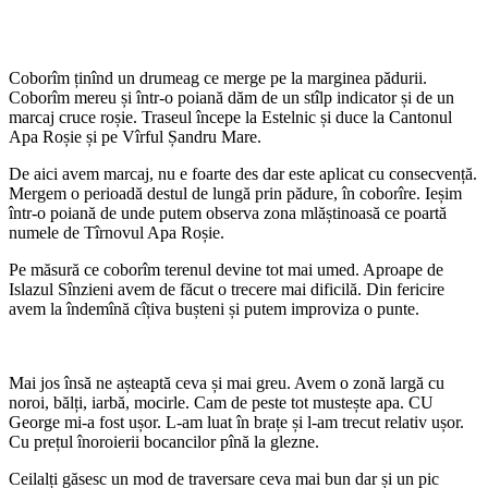
Coborîm ținînd un drumeag ce merge pe la marginea pădurii.
Coborîm mereu și într-o poiană dăm de un stîlp indicator și de un
marcaj cruce roșie. Traseul începe la Estelnic și duce la Cantonul
Apa Roșie și pe Vîrful Șandru Mare.
De aici avem marcaj, nu e foarte des dar este aplicat cu consecvență.
Mergem o perioadă destul de lungă prin pădure, în coborîre. Ieșim
într-o poiană de unde putem observa zona mlăștinoasă ce poartă
numele de Tîrnovul Apa Roșie.
Pe măsură ce coborîm terenul devine tot mai umed. Aproape de
Islazul Sînzieni avem de făcut o trecere mai dificilă. Din fericire
avem la îndemînă cîțiva bușteni și putem improviza o punte.
Mai jos însă ne așteaptă ceva și mai greu. Avem o zonă largă cu
noroi, bălți, iarbă, mocirle. Cam de peste tot mustește apa. CU
George mi-a fost ușor. L-am luat în brațe și l-am trecut relativ ușor.
Cu prețul înoroierii bocancilor pînă la glezne.
Ceilalți găsesc un mod de traversare ceva mai bun dar și un pic