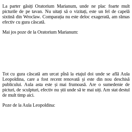
La parter găsiți Oratorium Marianum, unde ne plac foarte mult
picturile de pe tavan. Nu uitați să o vizitați, este un fel de capelă
sixtină din Wroclaw. Comparația nu este deloc exagerată, am rămas
efectiv cu gura căscată.
Mai jos poze de la Oratorium Marianum:
Tot cu gura căscată am urcat pînă la etajul doi unde se află Aula
Leopoldina, care a fost recent renovată și este din nou deschisă
publicului. Aula asta este și mai frumoasă. Are o sumedenie de
picturi, de sculpturi, efectiv nu știi unde să te mai uiți. Am stat destul
de mult timp aici.
Poze de la Aula Leopoldina: