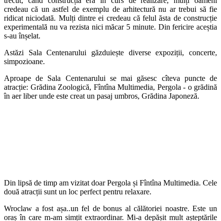
trecut, când construcția era în curs de realizare, mulți oameni
credeau că un astfel de exemplu de arhitectură nu ar trebui să fie
ridicat niciodată. Mulți dintre ei credeau că felul ăsta de construcție
experimentală nu va rezista nici măcar 5 minute. Din fericire aceștia
s-au înșelat.
Astăzi Sala Centenarului găzduiește diverse expoziții, concerte,
simpozioane.
Aproape de Sala Centenarului se mai găsesc cîteva puncte de
atracție: Grădina Zoologică, Fîntîna Multimedia, Pergola - o grădină
în aer liber unde este creat un pasaj umbros, Grădina Japoneză.
Din lipsă de timp am vizitat doar Pergola și Fîntîna Multimedia. Cele
două atracții sunt un loc perfect pentru relaxare.
Wroclaw a fost așa..un fel de bonus al călătoriei noastre. Este un
oraș în care m-am simțit extraordinar. Mi-a depășit mult așteptările