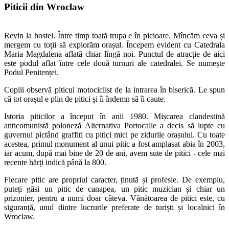
Piticii din Wroclaw
Revin la hostel. Între timp toată trupa e în picioare. Mîncăm ceva și
mergem cu toții să explorăm orașul. Începem evident cu Catedrala
Maria Magdalena aflată chiar lîngă noi. Punctul de atracție de aici
este podul aflat între cele două turnuri ale catedralei. Se numește
Podul Penitenței.
Copiii observă piticul motociclist de la intrarea în biserică. Le spun
că tot orașul e plin de pitici și îi îndemn să îi caute.
Istoria piticilor a început în anii 1980. Mișcarea clandestină
anticomunistă poloneză Alternativa Portocalie a decis să lupte cu
guvernul pictând graffiti cu pitici mici pe zidurile orașului. Cu toate
acestea, primul monument al unui pitic a fost amplasat abia în 2003,
iar acum, după mai bine de 20 de ani, avem sute de pitici - cele mai
recente hărți indică până la 800.
Fiecare pitic are propriul caracter, ținută și profesie. De exemplu,
puteți găsi un pitic de canapea, un pitic muzician și chiar un
prizonier, pentru a numi doar câteva. Vânătoarea de pitici este, cu
siguranță, unul dintre lucrurile preferate de turiști și localnici în
Wroclaw.