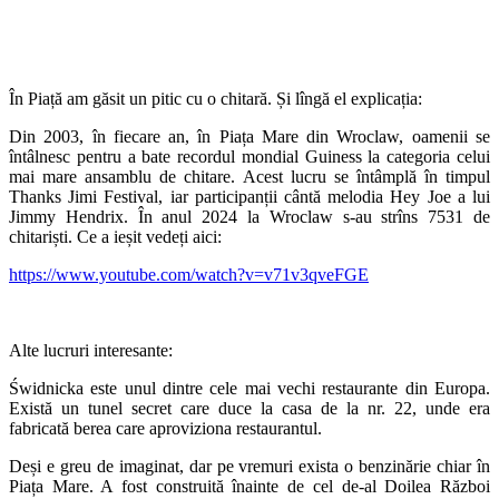
În Piață am găsit un pitic cu o chitară. Și lîngă el explicația:
Din 2003, în fiecare an, în Piața Mare din Wroclaw, oamenii se
întâlnesc pentru a bate recordul mondial Guiness la categoria celui
mai mare ansamblu de chitare. Acest lucru se întâmplă în timpul
Thanks Jimi Festival, iar participanții cântă melodia Hey Joe a lui
Jimmy Hendrix. În anul 2024 la Wroclaw s-au strîns 7531 de
chitariști. Ce a ieșit vedeți aici:
https://www.youtube.com/watch?v=v71v3qveFGE
Alte lucruri interesante:
Świdnicka este unul dintre cele mai vechi restaurante din Europa.
Există un tunel secret care duce la casa de la nr. 22, unde era
fabricată berea care aproviziona restaurantul.
Deși e greu de imaginat, dar pe vremuri exista o benzinărie chiar în
Piața Mare. A fost construită înainte de cel de-al Doilea Război