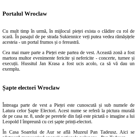
Portalul Wroclaw
Cu mult timp în urmă, în mijlocul pieței exista o clădire cu rol de
scară. În pasajul de pe strada Sukiennice veți putea vedea rămășițele
acesteia - un portal frumos și o fereastră.
Cea mai mare parte a Pieței este partea de vest. Această zonă a fost
martora multor evenimente fericite și nefericite - concerte, turnee și
execuții. Hussitul Jan Krasa a fost ucis acolo, ca să vă dau un
exemplu.
Șapte electori Wroclaw
Întreaga parte de vest a Pieței este cunoscută și sub numele de
Latura celor Șapte Electori. Acest nume se referă la pictura murală
de pe casa nr. 8, unde pe peretele din față este pictată o imagine a lui
Leopold I împreună cu cei șapte prinți-electori.
În Casa Soarelui de Aur se află Muzeul Pan Tadeusz. Aici se