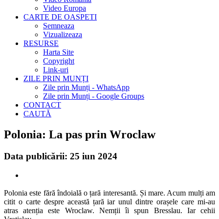
Video Europa
CARTE DE OASPETI
Semneaza
Vizualizeaza
RESURSE
Harta Site
Copyright
Link-uri
ZILE PRIN MUNȚI
Zile prin Munți - WhatsApp
Zile prin Munți - Google Groups
CONTACT
CAUTĂ
Polonia: La pas prin Wroclaw
Data publicării: 25 iun 2024
Polonia este fără îndoială o țară interesantă. Și mare. Acum mulți am
citit o carte despre această țară iar unul dintre orașele care mi-au
atras atenția este Wroclaw. Nemții îi spun Bresslau. Iar cehii