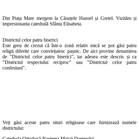
Din Piața Mare mergem la Căsuțele Hansel și Gretel. Vizităm și
impresionanta catedrală Sfânta Elisabeta.
Districtul celor patru biserici
Este greu de crezut că într-o zonă relativ mică se pot găsi patru
religii diferite care conviețuiesc pașnic. De aici provine denumirea
de "Districtul celor patru biserici", iar adesea este descris și ca
"Districtul respectului reciproc" sau "Districtul celor patru
confesiuni".
Veți găsi aceste patru situri religioase care furnizează numele
districtului:
Catedrala Ortodoxă Nașterea Maicii Domnului