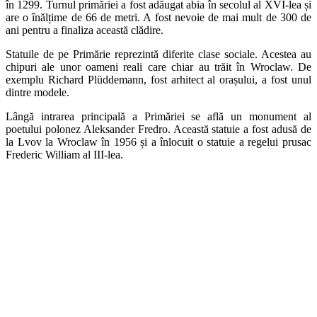
în 1299. Turnul primăriei a fost adăugat abia în secolul al XVI-lea și
are o înălțime de 66 de metri. A fost nevoie de mai mult de 300 de
ani pentru a finaliza această clădire.
Statuile de pe Primărie reprezintă diferite clase sociale. Acestea au
chipuri ale unor oameni reali care chiar au trăit în Wroclaw. De
exemplu Richard Plüddemann, fost arhitect al orașului, a fost unul
dintre modele.
Lângă intrarea principală a Primăriei se află un monument al
poetului polonez Aleksander Fredro. Această statuie a fost adusă de
la Lvov la Wroclaw în 1956 și a înlocuit o statuie a regelui prusac
Frederic William al III-lea.