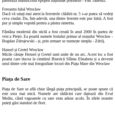
păstrează manuscrisul epopeii naționale poloneze - Pan Tadeusz.
Fereastra falsă Wroclaw
Dacă vă uitați mai atent la ferestrele clădirii nr. 5 s-ar putea să vedeți
ceva ciudat. Da, într-adevăr, una dintre ferestre este pur falsă. A fost
pur și simplu vopsită pentru a păstra simetria.
Fântâna modernă din sticlă a fost creată în anul 2000 în partea de
vest a Pieței. Ea poartă numele fostului primar al orașului Wroclaw -
Bogdan Zdrojewski - și, prin urmare se numește simplu - Zdrój.
Hansel și Gretel Wroclaw
Micile căsuțe Hensel și Gretel sunt unite de un arc. Acest loc a fost
poarta care ducea la cimitirul Bisericii Sfânta Elisabeta și a devenit
unul dintre cele mai fotografiate locuri din Piața Mare din Wroclaw
Piața de Sare
Piața de Sare se află chiar lângă piața principală, se poate spune că
este sora mai mică. Numele are rădăcini care datează din Evul
Mediu, când vagoanele cu sare erau aduse acolo. În zilele noastre
puteți găsi standuri de flori.