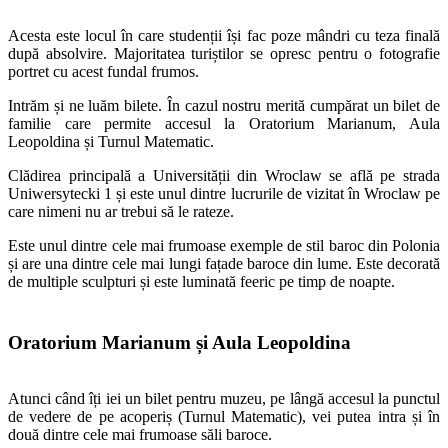
Acesta este locul în care studenții își fac poze mândri cu teza finală
după absolvire. Majoritatea turiștilor se opresc pentru o fotografie
portret cu acest fundal frumos.
Intrăm și ne luăm bilete. În cazul nostru merită cumpărat un bilet de
familie care permite accesul la Oratorium Marianum, Aula
Leopoldina și Turnul Matematic.
Clădirea principală a Universității din Wroclaw se află pe strada
Uniwersytecki 1 și este unul dintre lucrurile de vizitat în Wroclaw pe
care nimeni nu ar trebui să le rateze.
Este unul dintre cele mai frumoase exemple de stil baroc din Polonia
și are una dintre cele mai lungi fațade baroce din lume. Este decorată
de multiple sculpturi și este luminată feeric pe timp de noapte.
Oratorium Marianum și Aula Leopoldina
Atunci când îți iei un bilet pentru muzeu, pe lângă accesul la punctul
de vedere de pe acoperiș (Turnul Matematic), vei putea intra și în
două dintre cele mai frumoase săli baroce.