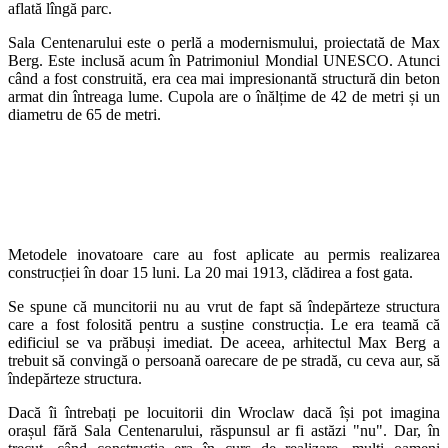
aflată lîngă parc.
Sala Centenarului este o perlă a modernismului, proiectată de Max
Berg. Este inclusă acum în Patrimoniul Mondial UNESCO. Atunci
când a fost construită, era cea mai impresionantă structură din beton
armat din întreaga lume. Cupola are o înălțime de 42 de metri și un
diametru de 65 de metri.
Metodele inovatoare care au fost aplicate au permis realizarea
construcției în doar 15 luni. La 20 mai 1913, clădirea a fost gata.
Se spune că muncitorii nu au vrut de fapt să îndepărteze structura
care a fost folosită pentru a susține construcția. Le era teamă că
edificiul se va prăbuși imediat. De aceea, arhitectul Max Berg a
trebuit să convingă o persoană oarecare de pe stradă, cu ceva aur, să
îndepărteze structura.
Dacă îi întrebați pe locuitorii din Wroclaw dacă își pot imagina
orașul fără Sala Centenarului, răspunsul ar fi astăzi "nu". Dar, în