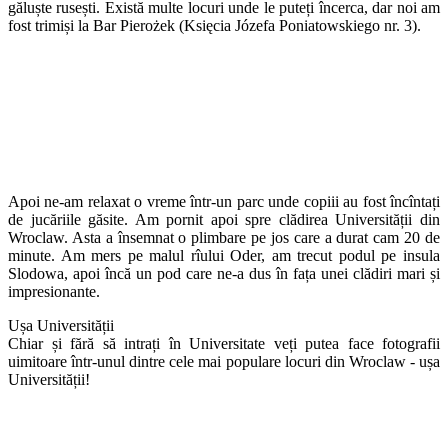
găluște rusești. Există multe locuri unde le puteți încerca, dar noi am
fost trimiși la Bar Pierożek (Księcia Józefa Poniatowskiego nr. 3).
Apoi ne-am relaxat o vreme într-un parc unde copiii au fost încîntați
de jucăriile găsite. Am pornit apoi spre clădirea Universității din
Wroclaw. Asta a însemnat o plimbare pe jos care a durat cam 20 de
minute. Am mers pe malul rîului Oder, am trecut podul pe insula
Slodowa, apoi încă un pod care ne-a dus în fața unei clădiri mari și
impresionante.
Ușa Universității
Chiar și fără să intrați în Universitate veți putea face fotografii
uimitoare într-unul dintre cele mai populare locuri din Wroclaw - ușa
Universității!