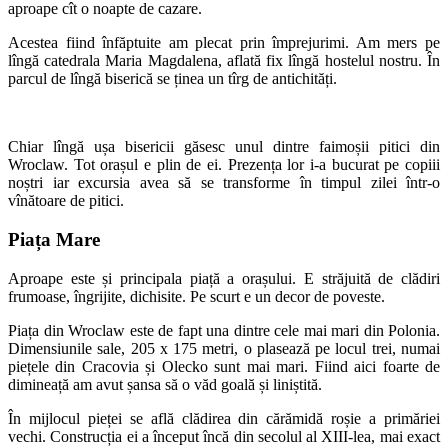
aproape cît o noapte de cazare.
Acestea fiind înfăptuite am plecat prin împrejurimi. Am mers pe
lîngă catedrala Maria Magdalena, aflată fix lîngă hostelul nostru. În
parcul de lîngă biserică se ținea un tîrg de antichități.
Chiar lîngă ușa bisericii găsesc unul dintre faimoșii pitici din
Wroclaw. Tot orașul e plin de ei. Prezența lor i-a bucurat pe copiii
noștri iar excursia avea să se transforme în timpul zilei într-o
vînătoare de pitici.
Piața Mare
Aproape este și principala piață a orașului. E străjuită de clădiri
frumoase, îngrijite, dichisite. Pe scurt e un decor de poveste.
Piața din Wroclaw este de fapt una dintre cele mai mari din Polonia.
Dimensiunile sale, 205 x 175 metri, o plasează pe locul trei, numai
piețele din Cracovia și Olecko sunt mai mari. Fiind aici foarte de
dimineață am avut șansa să o văd goală și liniștită.
În mijlocul pieței se află clădirea din cărămidă roșie a primăriei
vechi. Construcția ei a început încă din secolul al XIII-lea, mai exact