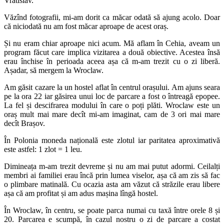
Vratislav.
Văzînd fotografii, mi-am dorit ca măcar odată să ajung acolo. Doar
că niciodată nu am fost măcar aproape de acest oraș.
Și nu eram chiar aproape nici acum. Mă aflam în Cehia, aveam un
program făcut care implica vizitarea a două obiective. Acestea însă
erau închise în perioada aceea așa că m-am trezit cu o zi liberă.
Așadar, să mergem la Wroclaw.
Am găsit cazare la un hostel aflat în centrul orașului. Am ajuns seara
pe la ora 22 iar găsirea unui loc de parcare a fost o întreagă epopee.
La fel și descifrarea modului în care o poți plăti. Wroclaw este un
oraș mult mai mare decît mi-am imaginat, cam de 3 ori mai mare
decît Brașov.
În Polonia moneda națională este zlotul iar paritatea aproximativă
este astfel: 1 zlot = 1 leu.
Dimineața m-am trezit devreme și nu am mai putut adormi. Ceilalți
membri ai familiei erau încă prin lumea viselor, așa că am zis să fac
o plimbare matinală. Cu ocazia asta am văzut că străzile erau libere
așa că am profitat și am adus mașina lîngă hostel.
În Wroclaw, în centru, se poate parca numai cu taxă între orele 8 și
20. Parcarea e scumpă, în cazul nostru o zi de parcare a costat