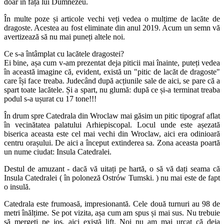
doar în fața lui Dumnezeu.
În multe poze și articole vechi veți vedea o mulțime de lacăte de
dragoste. Acestea au fost eliminate din anul 2019. Acum un semn vă
avertizează să nu mai puneți altele noi.
Ce s-a întâmplat cu lacătele dragostei?
Ei bine, așa cum v-am prezentat deja piticii mai înainte, puteți vedea
în această imagine că, evident, există un "pitic de lacăt de dragoste"
care își face treaba. Judecând după acțiunile sale de aici, se pare că a
spart toate lacătele. Și a spart, nu glumă: după ce și-a terminat treaba
podul s-a ușurat cu 17 tone!!!
În drum spre Catedrala din Wroclaw mai găsim un pitic tipograf aflat
în vecinătatea palatului Arhiepiscopal. Locul unde este așezată
biserica aceasta este cel mai vechi din Wroclaw, aici era odinioară
centru orașului. De aici a început extinderea sa. Zona aceasta poartă
un nume ciudat: Insula Catedralei.
Destul de amuzant - dacă vă uitați pe hartă, o să vă dați seama că
Insula Catedralei ( în poloneză Ostrów Tumski. ) nu mai este de fapt
o insulă.
Catedrala este frumoasă, impresionantă. Cele două turnuri au 98 de
metri înălțime. Se pot vizita, așa cum am spus și mai sus. Nu trebuie
să mergeți pe jos, aici există lift. Noi nu am mai urcat că deja