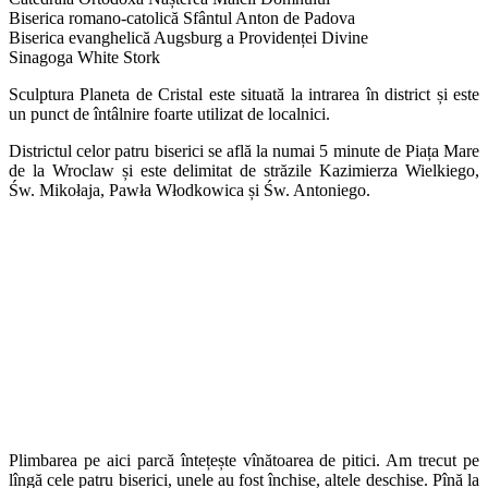
Biserica romano-catolică Sfântul Anton de Padova
Biserica evanghelică Augsburg a Providenței Divine
Sinagoga White Stork
Sculptura Planeta de Cristal este situată la intrarea în district și este
un punct de întâlnire foarte utilizat de localnici.
Districtul celor patru biserici se află la numai 5 minute de Piața Mare
de la Wroclaw și este delimitat de străzile Kazimierza Wielkiego,
Św. Mikołaja, Pawła Włodkowica și Św. Antoniego.
Plimbarea pe aici parcă întețește vînătoarea de pitici. Am trecut pe
lîngă cele patru biserici, unele au fost închise, altele deschise. Pînă la