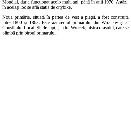
Mondial, dar a funcționat acolo mulți ani, până în anii 1970. Astăzi,
în același loc se află stația de citybike.
Noua primărie, situată în partea de vest a pieței, a fost construită
între 1860 și 1863. Este azi sediul primarului din Wroclaw și al
Consiliului Local. Și, de fapt, și a lui Wrocek, pisica orașului, care se
plimbă prin biroul primarului.