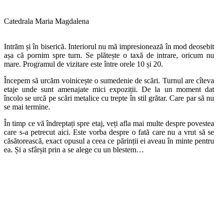
Catedrala Maria Magdalena
Intrăm și în biserică. Interiorul nu mă impresionează în mod deosebit
așa că pornim spre turn. Se plătește o taxă de intrare, oricum nu
mare. Programul de vizitare este între orele 10 și 20.
Începem să urcăm voinicește o sumedenie de scări. Turnul are cîteva
etaje unde sunt amenajate mici expoziții. De la un moment dat
încolo se urcă pe scări metalice cu trepte în stil grătar. Care par să nu
se mai termine.
În timp ce vă îndreptați spre etaj, veți afla mai multe despre povestea
care s-a petrecut aici. Este vorba despre o fată care nu a vrut să se
căsătorească, exact opusul a ceea ce părinții ei aveau în minte pentru
ea. Și a sfârșit prin a se alege cu un blestem…