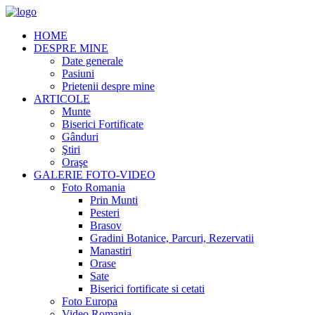
HOME
DESPRE MINE
Date generale
Pasiuni
Prietenii despre mine
ARTICOLE
Munte
Biserici Fortificate
Gânduri
Ştiri
Oraşe
GALERIE FOTO-VIDEO
Foto Romania
Prin Munti
Pesteri
Brasov
Gradini Botanice, Parcuri, Rezervatii
Manastiri
Orase
Sate
Biserici fortificate si cetati
Foto Europa
Video Romania