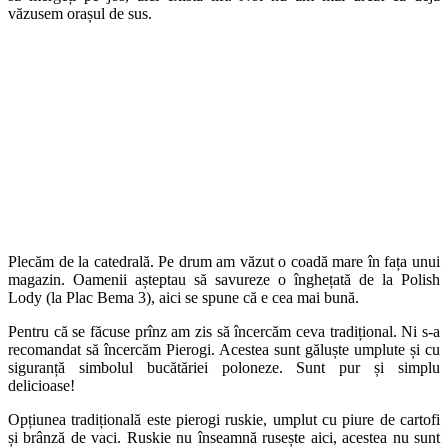
văzusem orașul de sus.
Plecăm de la catedrală. Pe drum am văzut o coadă mare în fața unui
magazin. Oamenii așteptau să savureze o înghețată de la Polish
Lody (la Plac Bema 3), aici se spune că e cea mai bună.
Pentru că se făcuse prînz am zis să încercăm ceva tradițional. Ni s-a
recomandat să încercăm Pierogi. Acestea sunt găluște umplute și cu
siguranță simbolul bucătăriei poloneze. Sunt pur și simplu
delicioase!
Opțiunea tradițională este pierogi ruskie, umplut cu piure de cartofi
și brânză de vaci. Ruskie nu înseamnă rusește aici, acestea nu sunt