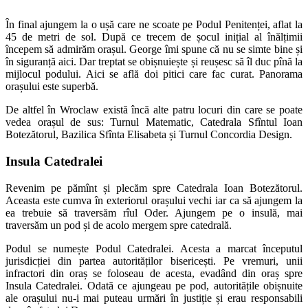
În final ajungem la o ușă care ne scoate pe Podul Penitenței, aflat la
45 de metri de sol. După ce trecem de șocul inițial al înălțimii
începem să admirăm orașul. George îmi spune că nu se simte bine și
în siguranță aici. Dar treptat se obișnuiește și reușesc să îl duc pînă la
mijlocul podului. Aici se află doi pitici care fac curat. Panorama
orașului este superbă.
De altfel în Wroclaw există încă alte patru locuri din care se poate
vedea orașul de sus: Turnul Matematic, Catedrala Sfîntul Ioan
Botezătorul, Bazilica Sfînta Elisabeta și Turnul Concordia Design.
Insula Catedralei
Revenim pe pămînt și plecăm spre Catedrala Ioan Botezătorul.
Aceasta este cumva în exteriorul orașului vechi iar ca să ajungem la
ea trebuie să traversăm rîul Oder. Ajungem pe o insulă, mai
traversăm un pod și de acolo mergem spre catedrală.
Podul se numește Podul Catedralei. Acesta a marcat începutul
jurisdicției din partea autorităților bisericești. Pe vremuri, unii
infractori din oraș se foloseau de acesta, evadând din oraș spre
Insula Catedralei. Odată ce ajungeau pe pod, autoritățile obișnuite
ale orașului nu-i mai puteau urmări în justiție și erau responsabili