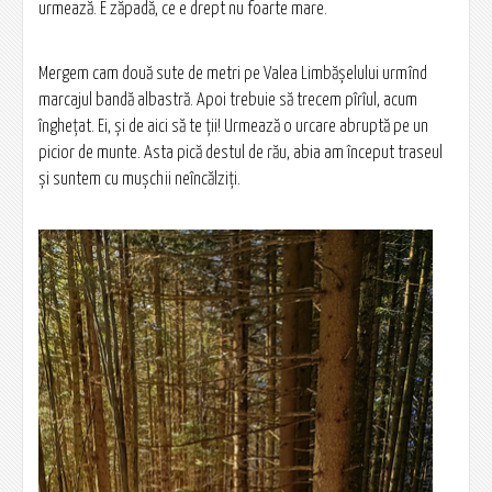
urmează. E zăpadă, ce e drept nu foarte mare.
Mergem cam două sute de metri pe Valea Limbășelului urmînd
marcajul bandă albastră. Apoi trebuie să trecem pîrîul, acum
înghețat. Ei, și de aici să te ții! Urmează o urcare abruptă pe un
picior de munte. Asta pică destul de rău, abia am început traseul
și suntem cu mușchii neîncălziți.