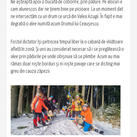
Ne așteaptă apoi o bucată de coborîre, prin pădure. Pe alocuri e
cam alunescos dar ne ținem bine pe picioare. La un moment dat
ne intersectăm cu un drum ce urcă din Valea Azugii. În fapt e mai
degrabă o alee numită acum Drumul lui Ceaușescu.
Fostul dictator își petrecea timpul liber la o cabană de vînătoare
aflată în zonă. Și unii au considerat necesar să i se pregătească o
alee prin pădurile pe unde obișnuia să se plimbe. Acum au mai
rămas doar niște borduri și ni niște pavaje care se disting mai
greu din cauza zăpezii.