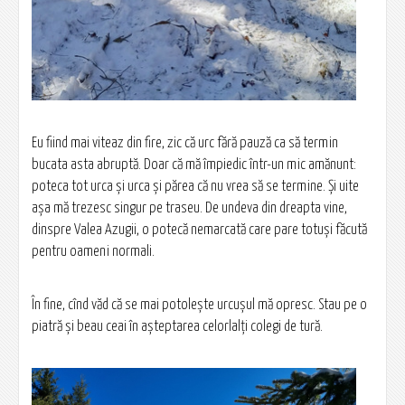
Eu fiind mai viteaz din fire, zic că urc fără pauză ca să termin
bucata asta abruptă. Doar că mă împiedic într-un mic amănunt:
poteca tot urca și urca și părea că nu vrea să se termine. Și uite
așa mă trezesc singur pe traseu. De undeva din dreapta vine,
dinspre Valea Azugii, o potecă nemarcată care pare totuși făcută
pentru oameni normali.
În fine, cînd văd că se mai potolește urcușul mă opresc. Stau pe o
piatră și beau ceai în așteptarea celorlalți colegi de tură.