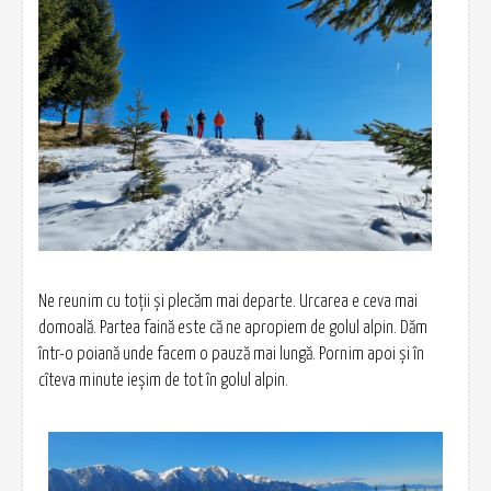
Ne reunim cu toții și plecăm mai departe. Urcarea e ceva mai
domoală. Partea faină este că ne apropiem de golul alpin. Dăm
într-o poiană unde facem o pauză mai lungă. Pornim apoi și în
cîteva minute ieșim de tot în golul alpin.