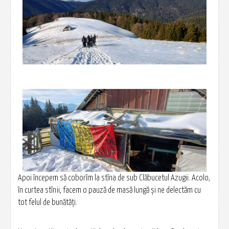
Apoi începem să coborîm la stîna de sub Clăbucetul Azugii. Acolo,
în curtea stînii, facem o pauză de masă lungă și ne delectăm cu
tot felul de bunătăți.