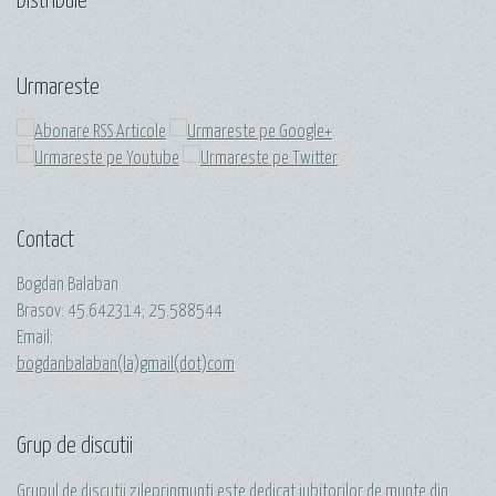
Distribuie
Urmareste
Contact
Bogdan Balaban
Brasov:
45.642314
;
25.588544
Email:
bogdanbalaban(la)gmail(dot)com
Grup de discutii
Grupul de discutii
zileprinmunti
este dedicat iubitorilor de munte din