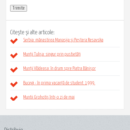
Citește și alte articole:
Serbia: mănastirea Manasija și Peștera Resavska
Munții Tulișa: singur prin pustietăți
Munții Vlădeasa: în drum spre Piatra Bănișor
Bucegi - în prima vacanță de student. 1999.
Muntii Grohotiș într-o zi de mai