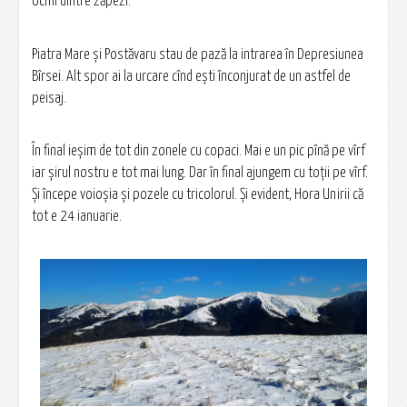
ochii dintre zăpezi.
Piatra Mare și Postăvaru stau de pază la intrarea în Depresiunea
Bîrsei. Alt spor ai la urcare cînd ești înconjurat de un astfel de
peisaj.
În final ieșim de tot din zonele cu copaci. Mai e un pic pînă pe vîrf
iar șirul nostru e tot mai lung. Dar în final ajungem cu toții pe vîrf.
Și începe voioșia și pozele cu tricolorul. Și evident, Hora Unirii că
tot e 24 ianuarie.