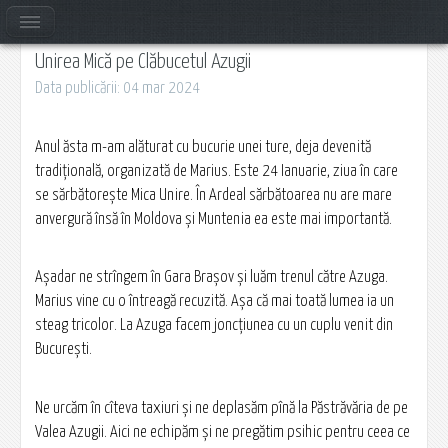
Unirea Mică pe Clăbucetul Azugii
Data publicării: 04 mar 2024
Anul ăsta m-am alăturat cu bucurie unei ture, deja devenită
tradițională, organizată de Marius. Este 24 Ianuarie, ziua în care
se sărbătorește Mica Unire. În Ardeal sărbătoarea nu are mare
anvergură însă în Moldova și Muntenia ea este mai importantă.
Așadar ne strîngem în Gara Brașov și luăm trenul către Azuga.
Marius vine cu o întreagă recuzită. Așa că mai toată lumea ia un
steag tricolor. La Azuga facem joncțiunea cu un cuplu venit din
București.
Ne urcăm în cîteva taxiuri și ne deplasăm pînă la Păstrăvăria de pe
Valea Azugii. Aici ne echipăm și ne pregătim psihic pentru ceea ce