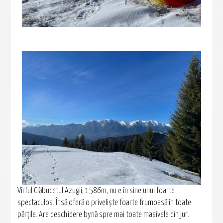
Vîrful Clăbucetul Azugii, 1586m, nu e în sine unul foarte
spectaculos. Însă oferă o priveliște foarte frumoasă în toate
părțile. Are deschidere bynă spre mai toate masivele din jur.