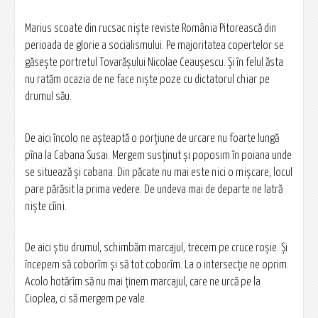
Marius scoate din rucsac niște reviste România Pitorească din
perioada de glorie a socialismului. Pe majoritatea copertelor se
găsește portretul Tovarășului Nicolae Ceaușescu. Și în felul ăsta
nu ratăm ocazia de ne face niște poze cu dictatorul chiar pe
drumul său.
De aici încolo ne așteaptă o porțiune de urcare nu foarte lungă
pîna la Cabana Susai. Mergem susținut și poposim în poiana unde
se situează și cabana. Din păcate nu mai este nici o mișcare, locul
pare părăsit la prima vedere. De undeva mai de departe ne latră
niște cîini.
De aici știu drumul, schimbăm marcajul, trecem pe cruce roșie. Și
începem să coborîm și să tot coborîm. La o intersecție ne oprim.
Acolo hotărîm să nu mai ținem marcajul, care ne urcă pe la
Cioplea, ci să mergem pe vale.