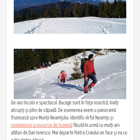
De-aici încolo e spectacol. Bucegii sunt în fața noastră, înalți
abrupți și plini de zăpadă. De asemenea avem o panoramă
frumoasă spre Munții Neamțului. Identific vîrful Neamțu și
rememorez o excursie de toamnă
făcută în urmă cu mulți ani
alături de Dan Ionescu. Mai departe Piatra Craiului ne face și ea cu