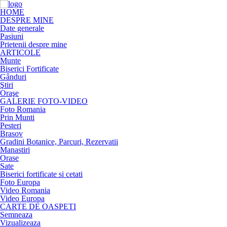
HOME
DESPRE MINE
Date generale
Pasiuni
Prietenii despre mine
ARTICOLE
Munte
Biserici Fortificate
Gânduri
Ştiri
Oraşe
GALERIE FOTO-VIDEO
Foto Romania
Prin Munti
Pesteri
Brasov
Gradini Botanice, Parcuri, Rezervatii
Manastiri
Orase
Sate
Biserici fortificate si cetati
Foto Europa
Video Romania
Video Europa
CARTE DE OASPETI
Semneaza
Vizualizeaza