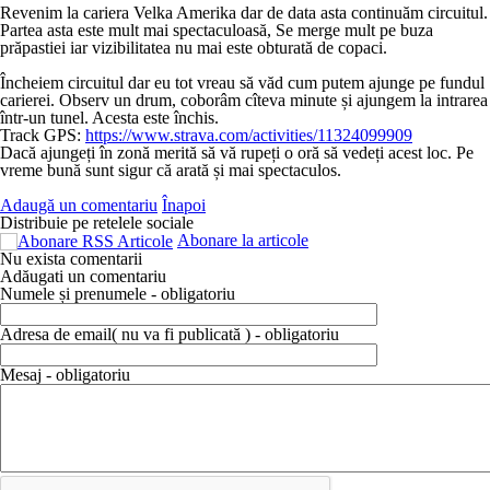
Revenim la cariera Velka Amerika dar de data asta continuăm circuitul.
Partea asta este mult mai spectaculoasă, Se merge mult pe buza
prăpastiei iar vizibilitatea nu mai este obturată de copaci.
Încheiem circuitul dar eu tot vreau să văd cum putem ajunge pe fundul
carierei. Observ un drum, coborâm cîteva minute și ajungem la intrarea
într-un tunel. Acesta este închis.
Track GPS:
https://www.strava.com/activities/11324099909
Dacă ajungeți în zonă merită să vă rupeți o oră să vedeți acest loc. Pe
vreme bună sunt sigur că arată și mai spectaculos.
Adaugă un comentariu
Înapoi
Distribuie pe retelele sociale
Abonare la articole
Nu exista comentarii
Adăugati un comentariu
Numele și prenumele - obligatoriu
Adresa de email( nu va fi publicată ) - obligatoriu
Mesaj - obligatoriu