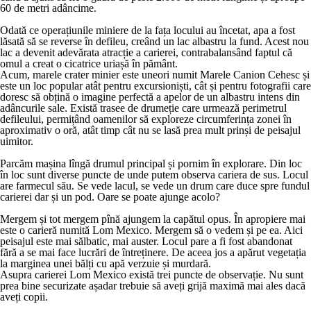
60 de metri adâncime.
Odată ce operațiunile miniere de la fața locului au încetat, apa a fost
lăsată să se reverse în defileu, creând un lac albastru la fund. Acest nou
lac a devenit adevărata atracție a carierei, contrabalansând faptul că
omul a creat o cicatrice uriașă în pământ.
Acum, marele crater minier este uneori numit Marele Canion Cehesc și
este un loc popular atât pentru excursioniști, cât și pentru fotografii care
doresc să obțină o imagine perfectă a apelor de un albastru intens din
adâncurile sale. Există trasee de drumeție care urmează perimetrul
defileului, permițând oamenilor să exploreze circumferința zonei în
aproximativ o oră, atât timp cât nu se lasă prea mult prinși de peisajul
uimitor.
Parcăm mașina lîngă drumul principal și pornim în explorare. Din loc
în loc sunt diverse puncte de unde putem observa cariera de sus. Locul
are farmecul său. Se vede lacul, se vede un drum care duce spre fundul
carierei dar și un pod. Oare se poate ajunge acolo?
Mergem și tot mergem pînă ajungem la capătul opus. În apropiere mai
este o carieră numită Lom Mexico. Mergem să o vedem și pe ea. Aici
peisajul este mai sălbatic, mai auster. Locul pare a fi fost abandonat
fără a se mai face lucrări de întreținere. De aceea jos a apărut vegetația
la marginea unei bălți cu apă verzuie și murdară.
Asupra carierei Lom Mexico există trei puncte de observație. Nu sunt
prea bine securizate așadar trebuie să aveți grijă maximă mai ales dacă
aveți copii.