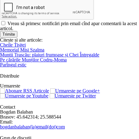
Vreau să primesc notificări prin email cînd apar comentarii la acest
articol.
Citește și alte articole:
Cheile Tișiței
Memorial Misi Szalma
Muntii Trascău: plaiuri frumoase și Chei Întregalde
Pe cărările Munților Codru-Moma
Parîngul estic
Distribuie
Urmareste
Contact
Bogdan Balaban
Brasov:
45.642314
;
25.588544
Email:
bogdanbalaban(la)gmail(dot)com
Grup de discutii