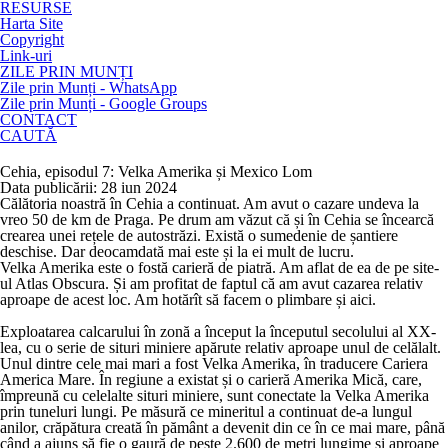
RESURSE
Harta Site
Copyright
Link-uri
ZILE PRIN MUNȚI
Zile prin Munți - WhatsApp
Zile prin Munți - Google Groups
CONTACT
CAUTĂ
Cehia, episodul 7: Velka Amerika și Mexico Lom
Data publicării: 28 iun 2024
Călătoria noastră în Cehia a continuat. Am avut o cazare undeva la
vreo 50 de km de Praga. Pe drum am văzut că și în Cehia se încearcă
crearea unei rețele de autostrăzi. Există o sumedenie de șantiere
deschise. Dar deocamdată mai este și la ei mult de lucru.
Velka Amerika este o fostă carieră de piatră. Am aflat de ea de pe site-
ul Atlas Obscura. Și am profitat de faptul că am avut cazarea relativ
aproape de acest loc. Am hotărît să facem o plimbare și aici.
Exploatarea calcarului în zonă a început la începutul secolului al XX-
lea, cu o serie de situri miniere apărute relativ aproape unul de celălalt.
Unul dintre cele mai mari a fost Velka Amerika, în traducere Cariera
America Mare. În regiune a existat și o carieră Amerika Mică, care,
împreună cu celelalte situri miniere, sunt conectate la Velka Amerika
prin tuneluri lungi. Pe măsură ce mineritul a continuat de-a lungul
anilor, crăpătura creată în pământ a devenit din ce în ce mai mare, până
când a ajuns să fie o gaură de peste 2.600 de metri lungime și aproape